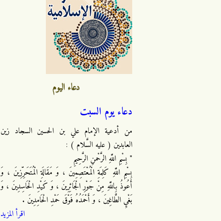
دعاء اليوم
دعاء يوم السبت
من أدعية الإمام علي بن الحسين السجاد زين
العابدين ( عليه السَّلام ) :
" بِسْمِ اللَّهِ الرَّحْمنِ الرَّحِيمِ
بِسْمِ اللَّهِ كَلِمَةِ الْمُعْتَصِمِينَ ، وَ مَقَالَةِ الْمُتَحَرِّزِينَ ، وَ
أَعُوذُ بِاللَّهِ مِنْ جَوْرِ الْجَائِرِينَ ، وَ كَيْدِ الْحَاسِدِينَ ، وَ
بَغْيِ الطَّاغِينَ ، وَ أَحْمَدُهُ فَوْقَ حَمْدِ الْحَامِدِينَ .
اقرأ المزيد