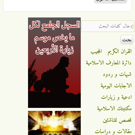
ال كلمات البحث ‏
قران الكريم
المجيب
ئرة المعارف الاسلامية
هات و ردود
اجابات اليومية
عية و زيارات
تبتك الاسلامية
ص للناشئين
الات و دراسات