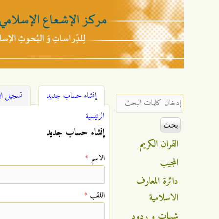
مركز
الإشعاع
(علامة التبويب ال
إنشاء حساب جديد
تسجيل ا
‏إدخال كلمات البحث ‏
الإسلامي
الرئيسية
أنت هنا
إنشاء حساب جديد
القران الكريم
‏الاسم ‏
*
المجيب
دائرة المعارف
‏اللقب ‏
*
الاسلامية
شبهات و ردود