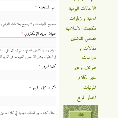
‏اسم المستخدم ‏
*
الاجابات اليومية
ادعية و زيارات
مسموح بالفراغات و لا يسمح بعلامات الترقيم باست
مكتبتك الاسلامية
‏عنوان البريد الإلكتروني ‏
*
قصص للناشئين
مقالات و
عنوان بريد إلكتروني صحيح. سيتم إرسال كل رسائل
دراسات
في استقبال بعض الأخبار و التنبيهات عبر البريد ال
‏كلمة المرور ‏
*
طرائف و عبر
خير الكلام
المرئيات
‏تأكيد كلمة المرور ‏
*
اخبار الموقع
إدخال كلمة مرور للحساب الجديد في كلا الخانتين. ssword must be at least