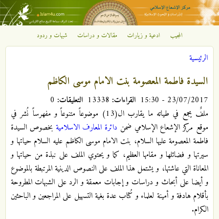
تجاوز إلى المحتوى الرئيسي
المجيب
ادعية و زيارات
مقالات و دراسات
شبهات و ردود
مركز
الرئيسية
الإشعاع
أنت هنا
السيدة فاطمة المعصومة بنت الامام موسى الكاظم
الإسلامي
23/07/2017 - 15:30
القراءات:
13338
التعليقات:
0
ملفٌ يجمع في طياته ما يقارب ال(13) موضوعاً متنوعاً و مفهرساً نُشر في
موقع مركز الإشعاع الإسلامي ضمن
دائرة المعارف الاسلامية
بخصوص السيدة
فاطمة المعصومة عليها السلام، بنت الامام موسى الكاظم عليه السلام حياتها و
سيرتها و فضائلها و مقامها العظيم، كما و يحتوي الملف على نبذة من حياتها و
المعاناة التي عاشتها، و يشتمل هذا الملف على النصوص الدينية المرتبطة بالموضوع
و أيضا على أبحاث و دراسات و إجابات معمقة و الرد على الشبهات المطروحة
بأقلام هادفة و أمينة لعلماء و كُتاب عدة بغية التسهيل على المراجعين و الباحثين
الكرام.