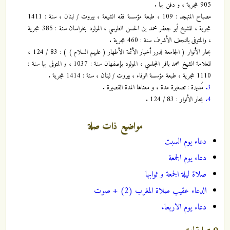
905 هجرية ، و دفن بها .
مصباح المتهجد : 109 ، طبعة مؤسسة فقه الشيعة ، بيروت / لبنان ، سنة : 1411
هجرية ، للشيخ أبو جعفر محمد بن الحسن الطوسي ، المولود بخراسان سنة : 385 هجرية
، والمتوفى بالنجف الأشرف سنة : 460 هجرية .
بحار الأنوار ( الجامعة لدرر أخبار الأئمة الأطهار ( عليهم السلام ) ) : 83 / 124 ،
للعلامة الشيخ محمد باقر المجلسي ، المولود بإصفهان سنة : 1037 ، و المتوفى بها سنة :
1110 هجرية ، طبعة مؤسسة الوفاء ، بيروت / لبنان ، سنة : 1414 هجرية .
3.
مُديدة : تصغيرة مدة ، و معناها المدة القصيرة .
4.
بحار الأنوار : 83 / 124 .
مواضيع ذات صلة
دعاء يوم السبت
دعاء يوم الجمعة
صلاة ليلة الجمعة و ثوابها
الدعاء عقيب صلاة المغرب (2) + صوت
دعاء يوم الاربعاء