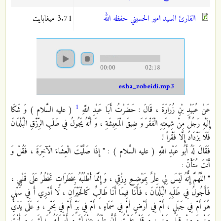
القارئ السيد امير الحسيني حفظه الله
3.71 ميغابايت
00:00
02:18
esha_zobeidi.mp3
1
عَنْ عُبَيْدِ بْنِ زُرَارَةَ ، قَالَ : حَضَرْتُ أَبَا عَبْدِ اللَّهِ
( عليه السَّلام ) وَ شَكَا
إِلَيْهِ رَجُلٌ مِنْ شِيعَتِهِ الْفَقْرَ وَ ضِيقَ الْمَعِيشَةِ ، وَ أَنَّهُ يَجُولُ فِي طَلَبِ الرِّزْقِ الْبُلْدَانَ
فَلَا يَزْدَادُ إِلَّا فَقْراً !
فَقَالَ لَهُ أَبُو عَبْدِ اللَّهِ ( عليه السَّلام ) : " إِذَا صَلَّيْتَ الْعِشَاءَ الْآخِرَةَ ، فَقُلْ وَ
أَنْتَ مُتَأَنٍّ :
" اللَّهُمَّ إِنَّهُ لَيْسَ لِي عِلْمٌ بِمَوْضِعِ رِزْقِي ، وَ إِنَّمَا أَطْلُبُهُ بِخَطَرَاتٍ تَخْطُرُ عَلَى قَلْبِي ،
فَأَجُولُ فِي طَلَبِهِ الْبُلْدَانَ ، فَأَنَا فِيمَا أَنَا طَالِبٌ كَالْحَيْرَانِ ، لَا أَدْرِي أَ فِي سَهْلٍ
هُوَ أَمْ فِي جَبَلٍ ، أَمْ فِي أَرْضٍ أَمْ فِي سَمَاءٍ ، أَمْ فِي بَرٍّ أَمْ فِي بَحْرٍ ، وَ عَلَى يَدَيْ
مَنْ وَ مِنْ قِبَلِ مَنْ ، وَ قَدْ عَلِمْتُ أَنَّ عِلْمَهُ عِنْدَكَ وَ أَسْبَابَهُ بِيَدِكَ ، وَ أَنْتَ