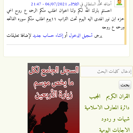
أضافه
محمد السلطاني
في
الثلاثاء, 06/07/2021 - 21:47
احسنتم بارك الله لكم ولنا اخوان اطلب منكم الرحمه ع روح اخي
حمزه ابن نور الهدى اليه اليوم تحت التراب ١١يوم اطلب منكم سوره الفاتحه
ورحمه ع روحه
يرجى
تسجيل الدخول
أو
إنشاء حساب جديد
لإضافة تعليقات
‏إدخال كلمات البحث ‏
القران الكريم
المجيب
دائرة المعارف الاسلامية
شبهات و ردود
الاجابات اليومية