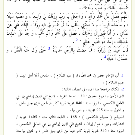
تَقْسِمُهُ بِلُطْفِكَ وَ تُسَبِّبُهُ بِرَحْمَتِكَ .
اللَّهُمَّ فَصَلِّ عَلَى مُحَمَّدٍ وَ آلِهِ ، وَ اجْعَلْ يَا رَبِّ رِزْقَكَ لِي وَاسِعاً ، وَ مَطْلَبَهُ سَهْلًا
، وَ مَأْخَذَهُ قَرِيباً ، وَ لَا تُعَنِّتْنِي بِطَلَبِ مَا لَمْ تُقَدِّرْ لِي فِيهِ رِزْقاً ، فَإِنَّكَ غَنِيٌّ عَنْ
عَذَابِي ، وَ أَنَا فَقِيرٌ إِلَى رَحْمَتِكَ ، فَصَلِّ عَلَى مُحَمَّدٍ وَ آلِ مُحَمَّدٍ ، وَ جُدْ عَلَى عَبْدِكَ
2
بِفَضْلِكَ ، إِنَّكَ ذُو فَضْلٍ عَظِيمٍ "
.
3
قَالَ عُبَيْدُ بْنُ زُرَارَةَ : فَمَا مَضَتْ بِالرَّجُلِ مُدَيْدَةٌ
حَتَّى زَالَ عَنْهُ الْفَقْرُ ، وَ
4
حَسُنَتْ أَحْوَالُه‏
.
1.
أي الإمام جعفر بن محمد الصَّادق ( عليه السَّلام ) ، سادس أئمة أهل البيت (
عليهم السلام ) .
2.
يمكنك مراجعة هذا الدعاء في المصادر التالية :
البلد الأمين و الدرع الحصين : 30 ، الطبعة الحجرية ، للشيخ تقي الدين إبراهيم بن علي
العاملي الكفعمي ، المولود سنة : 840 هجرية بقرية كفر عيما من قرى جبل عامل ،
و المتوفى بها سنة 905 هجرية ، و دفن بها .
المصباح ( مصباح الكفعمي ) : 168 ، الطبعة الثانية سنة : 1405 هجرية /
انتشارات رضي ، قم / إيران ، للشيخ تقي الدين إبراهيم بن علي العاملي الكفعمي ،
المولود سنة : 840 هجرية بقرية كفر عيما من قرى جبل عامل ، و المتوفى بها سنة