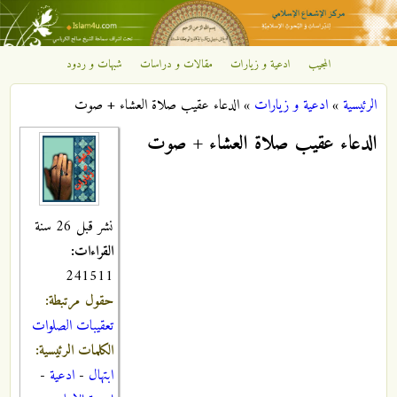
تجاوز إلى المحتوى الرئيسي
المجيب
ادعية و زيارات
مقالات و دراسات
شبهات و ردود
مركز
الرئيسية
»
ادعية و زيارات
»
الدعاء عقيب صلاة العشاء + صوت
الإشعاع
أنت هنا
الدعاء عقيب صلاة العشاء + صوت
الإسلامي
نشر قبل 26 سنة
القراءات:
241511
حقول مرتبطة:
تعقيبات الصلوات
الكلمات الرئيسية:
ابتهال
-
ادعية
-