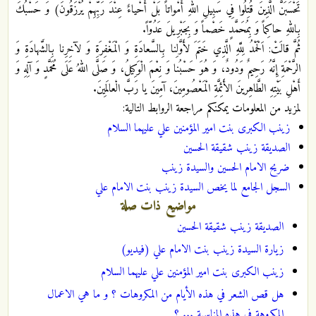
تَحْسَبَنَّ الَّذِينَ قُتِلُوا فِي سَبِيلِ اللهِ أَمْواتاً بَلْ أَحْياءٌ عِنْدَ رَبِّهِمْ يُرْزَقُونَ) وَ حَسْبُكَ
بِاللهِ حاكِماً وَ بِمُحَمَّدٍ خَصْماً وَ بِجَبْرِيلَ عَدُوّاً.
ثُمَّ قالَتْ: اَلْحَمْدُ لِلَّهِ الَّذِي خَتَمَ لأَوَّلِنا بِالسَّعادَةِ وَ الْمَغْفِرَةِ وَ لآخِرِنا بِالشَّهادَةِ وَ
الرَّحْمَةِ إِنَّهُ رَحِيمٌ وَدُودٌ، وَ هُوَ حَسْبُنا وَ نِعْمَ الْوَكِيلُ، وَ صَلَّى اللهُ عَلَى مُحَمَّدٍ وَ آلِهِ وَ
أَهْلِ بَيْتِهِ الطَّاهِرينَ الأَئِمَّةِ الْمَعْصُومِينَ، آمِينَ يا رَبَّ الْعالَمِينَ.
لمزيد من المعلومات يمكنكم مراجعة الروابط التالية:
زينب الكبرى بنت امير المؤمنين علي عليهما ‌السلام
الصديقة زينب شقيقة الحسين
ضريح الامام الحسين والسيدة زينب
السجل الجامع لما يخص السيدة زينب بنت الامام علي
مواضيع ذات صلة
الصديقة زينب شقيقة الحسين
زيارة السيدة زينب بنت الامام علي (فيديو)
زينب الكبرى بنت امير المؤمنين علي عليهما ‌السلام
هل قص الشعر في هذه الأيام من المكروهات ؟ و ما هي الاعمال
المكروهة في هذه المناسبة ... ؟