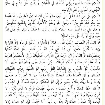
اَلسَّلامُ عَلَيْكِ يا أَسِيرةً بِيَدِي اْلأَعْداءِ فِي الْفَلَواتِ وَ رَأَيْتِ أَهْلَ الشَّامِ فِي حالَةِ
الْعَيْشِ وَ السُّرُورِ وَ نَشْرِ الرّاياتِ.
اَلسَّلامُ عَلَى مَنْ شُدَّ الْحَبْلُ عَلَى عَضُدِها وَ عُنُقِ اْلإِمامِ زَيْنُ الْعابِدِينَ وَ أَدْخَلُوها
مَعَ سِتَّةِ عَشَرَ نَفَرٍ مِنْ آل رَسُولِ اللهِ وَ هُمْ كَاْلأُسَراءِ مُقَرَّنِينَ بِالْحَدِيدِ مَظْلُومِينَ،
وَ قالَ عَلِيُّ بْنَ الْحُسَيْنِ عليه السَّلام لِيَزِيد: يا يَزِيد ما ظَنُّكَ بِرَسُولِ اللهِ صَلَّى اللهُ
عَلَيْهِ وَ آلِهِ لَوْ رآنا عَلَى هذِهِ الْحالَةِ؟
ثُمَّ قالَتْ أُمُّ الْمَصَائِبِ زَيْنَبُ لَهُ: ... قائِلاً (فَأَهَلُّوا وَ اسْتَهَلُّوا فَرَحاً) (ثُمَّ قالُوا يا
يَزِيدُ لا تَشَلْ) مُنْحَنِياً عَلَى ثَنايا أَبِي عَبْدِ اللهِ سَيِّدِ شَبابِ أَهْلِ الْجَنَّةَ تَنْكُثُها
بِمِخْصَرَتِكَ، ثُمَّ قالَتْ: وَ لَئِنْ جَرّتْ عَلَيَّ الدَّواهِي مُخاطَبَتُكَ وَ إِنِّي لأَسْتَصْغِرُ قَدْرَكَ
وَ أَسْتَعْظِمُ تَقْريعَكَ وَ أَسْتَكْبِرُ تَوْبِيخَكَ، لكِنَّ الْعُيُونَ عَبْرى وَ الصُّدُورَ حَرّى، أَلا
فَالْعَجَبُ كُلّ الْعَجَبِ مِنِ إِقْدامِكَ لِقَتْلِ حِزْبِ اللهِ النُّجَباءِ بِحِزْبِ الشَّيْطانِ
الطُّلَقاءِ، وَ لَئِنِ اتَّخَذْتَنا مَغْنَماً لَتَجِدنّا وَشِيكاً مَغْرَماً حِينَ لا تَجِدُ إِلاَّ ما قَدَّمَتْ
يَداكَ وَ ما رَبُّكَ بِظَلاَّمٍ لِلْعَبيدِ وَ إِلَى اللهِ الْمُشْتَكى وَ عَلَيْهِ الْمُعَوَّلُ فِي الشِّدَّةِ وَ
الرَّخاءِ، فَكِدْ كَيْدَكَ وَ أَسْعَ سَعْيَكَ وَ ناصِبْ جَهْدَكَ، فَوَاللهِ لا تَمْحُو ذِكْرَنا وَ لا
تُميِتُ وَحْيَنا وَ لا تُدْرِكُ أَمَدَنا وَ لَا تَرْحَضُ عَنْكَ عَارَهَا وَ هَلْ رَأْيُكَ‏ إِلَّا فَنَدٌ وَ
أَيَّامُكَ إِلَّا عَدَدٌ وَ جَمْعُكَ إِلَّا بَدَدٌ، يا يَزِيدُ، أَما سَمِعْتَ قَوْلَ اللهِ تَعالى: (وَلا