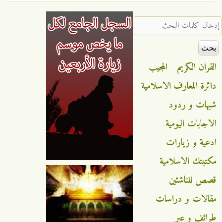
‏إدخال كلمات البحث ‏
القران الكريم
المجيب
دائرة المعارف الاسلامية
شبهات و ردود
الاجابات اليومية
ادعية و زيارات
مكتبتك الاسلامية
قصص للناشئين
مقالات و دراسات
طرائف و عبر