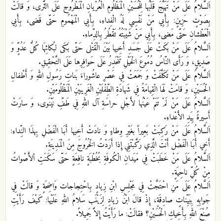
اَلسَّلامُ عَلَى مَنْ تَهَيَّجَ قَلْبُها لِلْحُسَيْنِ الْمَظْلُومِ الْعُرْيانِ الْمَطْرُوحِ عَلَى الثَّرى، وَ قالَتْ
بِصَوْتٍ حَزِينٍ: بِأَبِي مَنْ نَفْسِي لَهُ الْفِداءِ، بِأَبِي الْمَهْمُومِ حَتّى قَضى، بِأَبِي
الْعَطْشانِ حَتّى مَضى، بِأَبِي مَنْ شَيْبَتُهُ تَقْطُرُ بِالدِّماءِ.
اَلسَّلامُ عَلَى مَنْ بَكَتْ عَلَى جَسَدِ أَخِيها بَيْنَ الْقَتْلى حَتّى بَكَى لبُكائِهَا كُلُّ عَدُوٍّ وَ
صَدِيقٍ، وَ رَأَى النّاسُ دُمُوعَ الْخَيْلِ تَنْحَدِرُ عَلَى حَوافِرِها عَلَى التَّحْقِيقِ.
اَلسَّلامُ عَلَى مَنْ تَكَلَّفَتْ وَ جَمَعَتْ فِي عَصْرِ عاشُوراءَ بَناتِ رَسُولِ اللهِ وَ أَطْفالِ
الْحُسَيْنِ، وَ قامَتْ لَهَا الْقِيامَةُ فِي شَهادَةِ الطِّفْلَيْنِ الْغَرِيبَيْنِ الْمَظْلُومَيْنِ.
اَلسَّلامُ عَلَى مَنْ لَمْ تَنَمْ عَيْنُها لأَجْلِ حراسَةِ آل اللهِ فِي طَفِّ نَيْنَوى، وَ سارَتْ
أَسِيرةً بِيَدِ الأَعْداءِ.
اَلسَّلامُ عَلَى مَنْ رَكِبَتْ بَعِيراً بغَيْرِ وِطاءٍ وَ نادَتْ أَخِيها أَبَا الْفَضْلِ بِهذَا النِّداءِ:
أَخِي أَبَا الْفَضْل أَنْتَ الَّذِي رَكَّبْتَنِي إِذا أَرَدْتُ الْخُرُوجَ مِنَ الْمَدِينَةِ.
اَلسَّلامُ عَلَى مَنْ خَطَبَتْ فِي مَيَدانِ الْكُوفَةِ بُخُطْبَةٍ نافِعَةٍ حَتّى سَكَنَتِ اْلأَصْواتُ
مِنْ كُلِّ ناحِيَةٍ.
اَلسَّلامُ عَلَى مَنِ احْتَجَّتْ فِي مَجْلِسِ ابْنِ زِيادٍ بِاحْتِجاجات وَاضِحَةٍ وَ قالَتْ فِي
جَوابِهِ بِبَيِّناتٍ صادِقَةٍ، إِذْ قالَ ابْنُ زيادِ لِزَيْنَب سَلامُ اللهِ عَلَيْها: كَيْفَ رَأَيْتِ
صُنْعَ اللهِ بِأَخِيكِ الْحُسَيْنِ؟ فقالَتْ: ما رَأَيْتُ إِلاَّ جَمِيلاً.