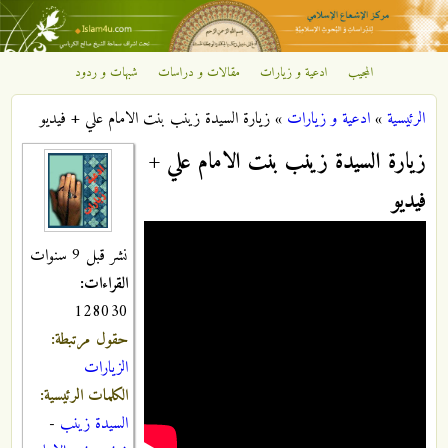
تجاوز إلى المحتوى الرئيسي
المجيب
ادعية و زيارات
مقالات و دراسات
شبهات و ردود
مركز
الرئيسية
»
ادعية و زيارات
»
زيارة السيدة زينب بنت الامام علي + فيديو
الإشعاع
أنت هنا
زيارة السيدة زينب بنت الامام علي +
الإسلامي
فيديو
نشر قبل 9 سنوات
القراءات:
128030
حقول مرتبطة:
الزيارات
الكلمات الرئيسية:
السيدة زينب
-