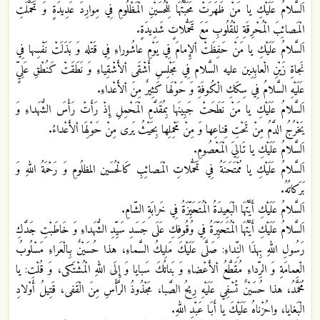
اَلسَّلامُ عَلَيْكِ يا مَنْ ظَهَرَتْ مَحَبَّتُهَا لِلْحُسَيْنِ الْمَظْلُومِ فِي مِوارِدَ عَدِيدَةٍ وَ تَحَمَّلَتِ
الْمَصائِبَ الْمُحْرِقَةِ لِلْقُلُوبِ مَعَ تَحَمُّلاتٍ شَدِيدَةٍ.
اَلسَّلامُ عَلَيْكِ يا مَنْ حَفِظَتْ اْلإِمامَ فِي يَوْمِ عاشُوراءِ فِي قَتْله وَ بَذَلَتْ نَفْسِها فِي
نَجاةِ زَيْنِ الْعابِدِين عليه السَّلام فِي مَجْلِسِ أَشْقَى اْلأَشْقِياءِ وَ نَطَقَتْ كَنُطْقِ عَلِيٍّ
عَلَيْهِ السَّلامُ فِي سِكَكِ الْكُوفَةِ وَ حَوْلَها كَثِيرٌ مِنَ اْلأَعْداءِ.
اَلسَّلامُ عَلَيْكِ يا مَنْ نَطَحَتْ جَبِينَها بِمُقَدَّمِ الْمَحْمِلِ إِذْ رَأَتْ رَأْسَ الشُّهَداءِ وَ
يَخْرُجُ الدَّمُ مِنْ تَحْتِ قِناعِها وَ مِنْ مَحْمِلِها بِحَيْثُ يَرى مِنْ حَوْلِهَا اْلأَعْداءُ.
اَلسَّلامُ عَلَيْكِ يا تَالِيَ الْمَعْصُومِ.
اَلسَّلامُ عَلَيْكِ يا مُمْتَحَنَةُ فِي تَحَمُّلاتِ الْمَصائِبِ كَالْحُسَين المظلُومِ وَ رَحْمَةُ اللهِ وَ
بَرَكاتُهُ.
اَلسَّلامُ عَلَيْكِ أَيَّتُهَا الْبَعِيدَةُ الْمُتَحَيِّزَةُ فِي خَرابَةِ الشّامِ.
اَلسَّلامُ عَلَيْكِ أَيَّتُهَا الْمُتَحَيِّرَةُ فِي وُقُوفِكِ عَلَى جَسَدِ سَيِّدِ الشُّهَداءِ وَ خَاطَبْتِ جَدَّكِ
رَسُولِ اللهِ بِهذَا النِّداءِ: صَلَّى عَلَيْكَ مَلِيكُ السَّماءِ، هذا حُسَيْنٌ بِالْعَراءِ مَسْلُوبُ
الْعِمامَةِ وَ الرِّداءِ مُقَطَّعُ اْلأَعْضاءِ وَ بَناتُكَ سَبايا وَ إِلَى اللهِ الْمُشْتَكى، وَ قُلْتِ: يا
مُحَمَّدُ، هذا حُسَيْنٌ تُسْفِي عَلَيْهِ رِيحُ الصَّبا، مَجْذُوذُ الرَّأْسِ مِنَ الْقَفى، قَتِيلُ أَوْلادِ
الْبَغايا، واحُزْناهُ عَلَيْكَ يا أَبَا عَبْدِ اللهِ.