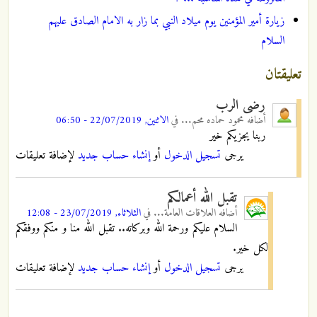
زيارة أمير المؤمنين يوم ميلاد النبي بما زار به الامام الصادق عليهم
السلام
تعليقتان
رضى الرب
أضافه
محمود حماده محم...
في
الاثنين, 22/07/2019 - 06:50
ربنا يجزيكم خير
يرجى
تسجيل الدخول
أو
إنشاء حساب جديد
لإضافة تعليقات
تقبل الله أعمالكم
أضافه
العلاقات العامة...
في
الثلاثاء, 23/07/2019 - 12:08
السلام عليكم ورحمة الله وبركاته.. تقبل الله منا و منكم ووفقكم
لكل خير.
يرجى
تسجيل الدخول
أو
إنشاء حساب جديد
لإضافة تعليقات