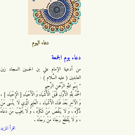
دعاء اليوم
دعاء يوم الجمعة
من أدعية الإمام علي بن الحسين السجاد زين
العابدين ( عليه السَّلام ) :
" بِسْمِ اللَّهِ الرَّحْمنِ الرَّحِيمِ
الْحَمْدُ لِلَّهِ الْأَوَّلِ قَبْلَ الْأَشْيَاءِ وَ الْأَحْيَاءِ [ الْإِحْيَاءِ ] ،
وَ الْآخِرِ بَعْدَ فَنَاءِ الْأَشْيَاءِ ، الْعَلِيمِ الَّذِي لَا يَنْسَى مَنْ
ذَكَرَهُ ، وَ لَا يَنْقُصُ مَنْ شَكَرَهُ ، وَ لَا يُخَيِّبُ مَنْ دَعَاهُ
، وَ لَا يَقْطَعُ رَجَاءَ مَنْ رَجَاهُ .
اقرأ المزيد