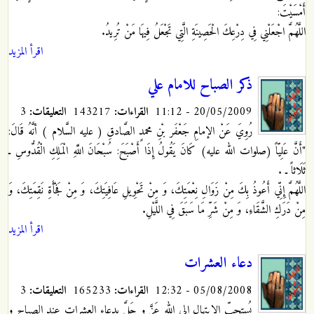
أَمْسَيْتَ:
اللَّهُمَّ اجْعَلْنِي فِي دِرْعِكَ الْحَصِينَةِ الَّتِي تَجْعَلُ فِيهَا مَنْ تُرِيدُ.
اقرأ المزيد
ذكر الصباح للامام علي
20/05/2009 - 11:12
القراءات:
143217
التعليقات:
3
رُوِيَ عَنْ الإمامِ جَعْفَر بْنِ محمدٍ الصَّادقِ ( عليه السَّلام ) أنَّهُ قَالَ:
"أَنَّ عَلِيّاً (صلوات الله عليه) كَانَ يَقُولُ إِذَا أَصْبَحَ: سُبْحَانَ اللَّهِ الْمَلِكِ الْقُدُّوسِ ـ
ثَلَاثاً ـ .
اللَّهُمَّ إِنِّي أَعُوذُ بِكَ مِنْ زَوَالِ نِعْمَتِكَ، وَ مِنْ تَحْوِيلِ عَافِيَتِكَ، وَ مِنْ فَجْأَةِ نَقِمَتِكَ، وَ
مِنْ دَرَكِ الشَّقَاءِ، وَ مِنْ شَرِّ مَا سَبَقَ فِي اللَّيْلِ.
اقرأ المزيد
دعاء العشرات
05/08/2008 - 12:32
القراءات:
165233
التعليقات:
3
يُستحبّ الإبتهال إلى الله عَزَّ و جَلَّ بِدعاء العشرات عند الصباح و