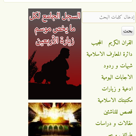
‏إدخال كلمات البحث ‏
القران الكريم
المجيب
دائرة المعارف الاسلامية
شبهات و ردود
الاجابات اليومية
ادعية و زيارات
مكتبتك الاسلامية
قصص للناشئين
مقالات و دراسات
طرائف و عبر