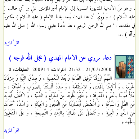
، وَ هو منَ الأدعية المشهورة المنسوبة إلى الإمام أمير المؤمنين علي بن أبي طالب (
عليه السَّلام ) ، وَ رُوِيَ أن هذا الدعاء وُجد بخط الإمام ( عليه السَّلام ) مكتوباً
في مقدمته : " بسم الله الرحمن الرحيم ، هذا دُعاءٌ علمني رسول الله ( صلى الله عليه
و آله ) ...
اقرأ المزيد
دعاء مروي عن الامام المهدي ( عجل الله فرجه )
21/03/2000 - 21:32
القراءات:
200914
التعليقات:
0
اللَّهُمَّ ارْزُقْنَا تَوْفِيقَ الطَّاعَةِ وَ بُعْدَ الْمَعْصِيَةِ ، وَ صِدْقَ النِّيَّةِ وَ عِرْفَانَ
الْحُرْمَةِ ، وَ أَكْرِمْنَا بِاْلهُدَى وَ الاِسْتِقَامَةِ ، وَ سَدِّدْ أَلْسِنَتَنَا بِالصَّوَابِ وَ الْحِكْمَةِ ، وَ
امْلَأْ قُلُوبَنَا بِالْعِلْمِ وَ الْمَعْرِفَةِ ، وَ طَهِّرْ بُطُونَنَا مِنَ الْحَرَامِ وَ الشُّبْهَةِ ، وَ اكْفُفْ أَيْدِيَنَا
عَنِ الظُّلْمِ وَ السِّرْقَةِ ، وَ اغْضُضْ أَبْصَارَنَا عَنِ الْفُجُورِ وَ الْخِيَانَةِ ، وَ اسْدُدْ أَسْمَاعَنَا
عَنِ اللَّغْوِ وَ الْغِيبَةِ ، وَ تَفَضَّلْ عَلَى عُلَمَائِنَا بِالزُّهْدِ وَ النَّصِيحَةِ ، وَ عَلَى الْمُتَعَلِّمِينَ
بِالْجُهْدِ و
اقرأ المزيد