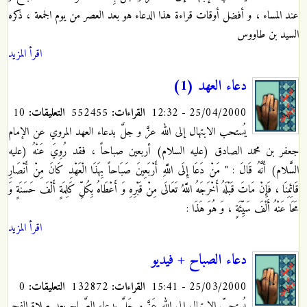
عند المساء ، و أفضل أوقات قراءة هذا الدعاء هو بعد العصر من يوم الجمعة ، ذكره
السيد بن طاووس
اقرأ المزيد
دعاء العهد (1)
25/04/2000 - 12:32
القراءات:
552455
التعليقات:
10
يُستحب الابتهال إلى الله عزَّ و جلَّ بدعاء العهد المروي عن الإمام
جعفر بن محمد الصادق (عليه السلام) أربعين صباحاً ، فقد رُوِيَ عَنْهُ (عليه
السَّلام) أَنَّهُ قَالَ : " مَنْ دَعَا إِلَى اللَّهِ أَرْبَعِينَ صَبَاحاً بِهَذَا الْعَهْدِ كَانَ مِنْ أَنْصَارِ
قَائِمِنَا ، فَإِنْ مَاتَ قَبْلَهُ أَخْرَجَهُ اللَّهُ تَعَالَى مِنْ قَبْرِهِ وَ أَعْطَاهُ بِكُلِّ كَلِمَةٍ أَلْفَ حَسَنَةٍ وَ
مَحَا عَنْهُ أَلْفَ سَيِّئَةٍ ، وَ هُوَ هَذَا :
اقرأ المزيد
دعاء الصباح + فيديو
25/03/2000 - 15:41
القراءات:
132872
التعليقات:
0
يُستحبّ الإبتهال إلى الله عَزَّ و جَلَّ بِدعاء الصَّباح بعد صلاة الفجر