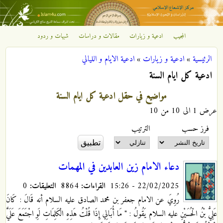
تجاوز إلى المحتوى الرئيسي
المجيب
ادعية و زيارات
مقالات و دراسات
شبهات و ردود
مركز
الرئيسية
»
ادعية و زيارات
»
ادعية الايام و الليالي
الإشعاع
أنت هنا
ادعية كل ايام السنة
الإسلامي
مواضيع في حقل ادعية كل ايام السنة
عرض 1 الى 10 من 10
‏فرز حسب ‏
‏الترتيب ‏
دعاء الامام زين العابدين في المهمات
22/02/2025 - 15:26
القراءات:
8864
التعليقات:
0
رُوِيَ عن الامام جعفر بن محمد الصادق عليه السلام أنه قَالَ : كَانَ
عَلِيُّ بْنُ الْحُسَيْنِ عليه السلام يَقُولُ‏ : " مَا أُبَالِي إِذَا قُلْتُ هَذِهِ الْكَلِمَاتِ لَوِ اجْتَمَعَ عَلَيَّ