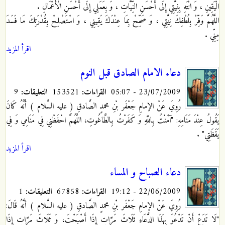
الْيَقِينِ ، وَ انْتَهِ بِنِيَّتِي إِلَى أَحْسَنِ النِّيَّاتِ ، وَ بِعَمَلِي إِلَى أَحْسَنِ الْأَعْمَالِ .
اللَّهُمَّ وَفِّرْ بِلُطْفِكَ نِيَّتِي ، وَ صَحِّحْ بِمَا عِنْدَكَ يَقِينِي ، وَ اسْتَصْلِحْ بِقُدْرَتِكَ مَا فَسَدَ
مِنِّي .
اقرأ المزيد
دعاء الامام الصادق قبل النوم
23/07/2009 - 05:07
القراءات:
153521
التعليقات:
9
رُوِيَ عَنْ الإمامِ جَعْفَر بْنِ محمدٍ الصَّادقِ ( عليه السَّلام ) أَنَّهُ كَانَ
يَقُولُ عِنْدَ مَنَامِهِ: "آمَنْتُ بِاللَّهِ وَ كَفَرْتُ بِالطَّاغُوتِ، اللَّهُمَّ احْفَظْنِي فِي مَنَامِي وَ فِي
يَقَظَتِي"
.
اقرأ المزيد
دعاء الصباح و المساء
22/06/2009 - 19:12
القراءات:
67858
التعليقات:
1
رُوِيَ عَنْ الإمامِ جَعْفَر بْنِ محمدٍ الصَّادقِ ( عليه السَّلام ) أنَّهُ قَالَ:
"لَا تَدَعْ أَنْ تَدْعُوَ بِهَذَا الدُّعَاءِ ثَلَاثَ مَرَّاتٍ إِذَا أَصْبَحْتَ، وَ ثَلَاثَ مَرَّاتٍ إِذَا