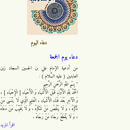
دعاء اليوم
دعاء يوم الجمعة
من أدعية الإمام علي بن الحسين السجاد زين
العابدين ( عليه السَّلام ) :
" بِسْمِ اللَّهِ الرَّحْمنِ الرَّحِيمِ
الْحَمْدُ لِلَّهِ الْأَوَّلِ قَبْلَ الْأَشْيَاءِ وَ الْأَحْيَاءِ [ الْإِحْيَاءِ ] ،
وَ الْآخِرِ بَعْدَ فَنَاءِ الْأَشْيَاءِ ، الْعَلِيمِ الَّذِي لَا يَنْسَى مَنْ
ذَكَرَهُ ، وَ لَا يَنْقُصُ مَنْ شَكَرَهُ ، وَ لَا يُخَيِّبُ مَنْ دَعَاهُ
، وَ لَا يَقْطَعُ رَجَاءَ مَنْ رَجَاهُ .
اقرأ المزيد