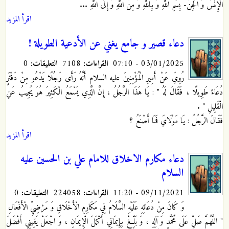
الْإِنْسُ وَ الْجِنُّ- بِسْمِ اللَّهِ وَ بِاللَّهِ وَ مِنَ اللَّهِ وَ إِلَى اللَّهِ ...
اقرأ المزيد
دعاء قصير و جامع يغني عن الأدعية الطويلة !
03/01/2025 - 07:10
القراءات:
7108
التعليقات:
0
رُوِيَ عَنْ أَمِيرِ الْمُؤْمِنِينَ عليه السلام‏ أَنَّهُ رَأَى رَجُلًا يَدْعُو مِنْ دَفْتَرٍ
دُعَاءً طَوِيلًا ، فَقَالَ لَهُ " : يَا هَذَا الرَّجُلُ ، إِنَّ الَّذِي يَسْمَعُ الْكَثِيرَ هُوَ يُجِيبُ عَنِ
الْقَلِيلِ " .
فَقَالَ الرَّجُلُ : يَا مَوْلَايَ فَمَا أَصْنَعُ ؟
اقرأ المزيد
دعاء مكارم الاخلاق للامام علي بن الحسين عليه
السلام
09/11/2021 - 11:20
القراءات:
224058
التعليقات:
0
وَ كَانَ مِنْ دُعَائِهِ عَلَيْهِ السَّلَامُ فِي مَكَارِمِ الْأَخْلَاقِ وَ مَرْضِيِّ الْأَفْعَالِ
" اللَّهُمَّ صَلِّ عَلَى مُحَمَّدٍ وَ آلِهِ ، وَ بَلِّغْ بِإِيمَانِي أَكْمَلَ الْإِيمَانِ ، وَ اجْعَلْ يَقِينِي أَفْضَلَ