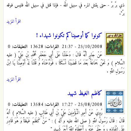
ذي برّ برّ - حتى يقتل المرء في سبيل الله - فإذا قتل في سبيل الله فليس فوقه
برّ".
اقرأ المزيد
كونوا كما أوصيناكم تكونوا شهداء !
25/10/2008 - 21:37
القراءات:
13628
التعليقات:
0
عَنْ جَابِرٍ أنَّهُ قَالَ : دَخَلْنَا عَلَى أَبِي جَعْفَرٍ مُحَمَّدِ بْنِ‏ عَلِيٍّ
( عليه
السَّلام ) وَ نَحْنُ جَمَاعَةٌ بَعْدَ مَا قَضَيْنَا نُسُكَنَا ، فَوَدَّعْنَاهُ وَ قُلْنَا لَهُ أَوْصِنَا يَا ابْنَ
رَسُولِ اللَّهِ .
اقرأ المزيد
كاظم الغيظ شهيد
25/08/2008 - 17:27
القراءات:
13584
التعليقات:
0
رُوِيَ عَنْ أَمِيرِ الْمُؤْمِنِينَ عَلِيِّ بْنِ أَبِي طَالِبٍ ( عليه السَّلام ) أنهُ
قَالَ : قَالَ رَسُولُ اللَّهِ ( صلى الله عليه و آله ) : " مَنْ كَظَمَ غَيْظاً وَ هُوَ قَادِرٌ
عَلَى إِنْفَاذِهِ ، وَ حَلُمَ عَنْهُ ، أَعْطَاهُ اللَّهُ أَجْرَ شَهِيدٍ "