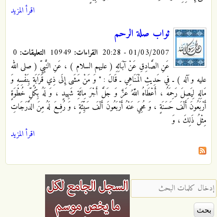
اقرأ المزيد
ثواب صلة الرحم
01/03/2007 - 20:28
القراءات:
10949
التعليقات:
0
عَنِ الصَّادِقِ
عَنْ آبَائِهِ ( عليهم السلام ) ، عَنِ النَّبِيِّ ( صلى الله
عليه و آله ) ـ فِي حَدِيثِ الْمَنَاهِي ـ قَالَ : " وَ مَنْ مَشَى إِلَى ذِي قَرَابَةٍ بِنَفْسِهِ وَ
مَالِهِ لِيَصِلَ رَحِمَهُ ، أَعْطَاهُ اللَّهُ عَزَّ وَ جَلَّ أَجْرَ مِائَةِ شَهِيدٍ ، وَ لَهُ بِكُلِّ خُطْوَةٍ
أَرْبَعُونَ أَلْفَ حَسَنَةٍ ، وَ مُحِيَ عَنْهُ أَرْبَعُونَ أَلْفَ سَيِّئَةٍ ، وَ رُفِعَ لَهُ مِنَ الدَّرَجَاتِ
مِثْلُ ذَلِكَ ، وَ
اقرأ المزيد
‏إدخال كلمات البحث ‏