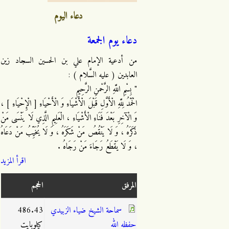
دعاء اليوم
دعاء يوم الجمعة
من أدعية الإمام علي بن الحسين السجاد زين
العابدين ( عليه السَّلام ) :
" بِسْمِ اللَّهِ الرَّحْمنِ الرَّحِيمِ
الْحَمْدُ لِلَّهِ الْأَوَّلِ قَبْلَ الْأَشْيَاءِ وَ الْأَحْيَاءِ [ الْإِحْيَاءِ ] ،
وَ الْآخِرِ بَعْدَ فَنَاءِ الْأَشْيَاءِ ، الْعَلِيمِ الَّذِي لَا يَنْسَى مَنْ
ذَكَرَهُ ، وَ لَا يَنْقُصُ مَنْ شَكَرَهُ ، وَ لَا يُخَيِّبُ مَنْ دَعَاهُ
، وَ لَا يَقْطَعُ رَجَاءَ مَنْ رَجَاهُ .
اقرأ المزيد
المرفق
الحجم
سماحة الشيخ ضياء الزبيدي
486.43
حفظه الله
كيلوبايت