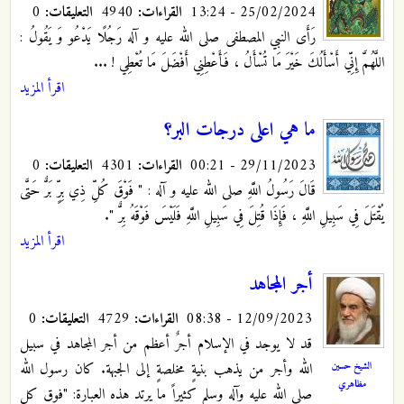
25/02/2024 - 13:24
القراءات:
4940
التعليقات:
0
رَأَى النبي المصطفى صلى الله عليه و آله رَجُلًا يَدْعُو وَ يَقُولُ :
اللَّهُمَّ إِنِّي أَسْأَلُكَ خَيْرَ مَا تُسْأَلُ‏ ، فَأَعْطِنِي أَفْضَلَ مَا تُعْطِي ! ...
اقرأ المزيد
ما هي اعلى درجات البر؟
29/11/2023 - 00:21
القراءات:
4301
التعليقات:
0
قَالَ رَسُولُ اللَّهِ صلى الله عليه و آله : "‏ فَوْقَ كُلِّ ذِي بِرٍّ بَرٌّ حَتَّى
يُقْتَلَ فِي سَبِيلِ اللَّهِ ، فَإِذَا قُتِلَ فِي سَبِيلِ اللَّهِ فَلَيْسَ فَوْقَهُ بِرٌّ ".
اقرأ المزيد
أجر المجاهد
12/09/2023 - 08:38
القراءات:
4729
التعليقات:
0
قد لا يوجد في الإسلام أجرٌ أعظم من أجر المجاهد في سبيل
الشيخ حسين
الله وأجر من يذهب بنيةٍ مخلصةٍ إلى الجبهة. كان رسول الله
مظاهري
صلى الله عليه وآله وسلم كثيراً ما يرتد هذه العبارة: "فوق كل