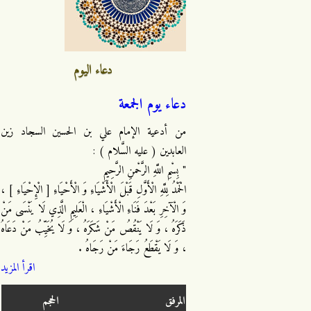
دعاء اليوم
دعاء يوم الجمعة
من أدعية الإمام علي بن الحسين السجاد زين
العابدين ( عليه السَّلام ) :
" بِسْمِ اللَّهِ الرَّحْمنِ الرَّحِيمِ
الْحَمْدُ لِلَّهِ الْأَوَّلِ قَبْلَ الْأَشْيَاءِ وَ الْأَحْيَاءِ [ الْإِحْيَاءِ ] ،
وَ الْآخِرِ بَعْدَ فَنَاءِ الْأَشْيَاءِ ، الْعَلِيمِ الَّذِي لَا يَنْسَى مَنْ
ذَكَرَهُ ، وَ لَا يَنْقُصُ مَنْ شَكَرَهُ ، وَ لَا يُخَيِّبُ مَنْ دَعَاهُ
، وَ لَا يَقْطَعُ رَجَاءَ مَنْ رَجَاهُ .
اقرأ المزيد
المرفق
الحجم