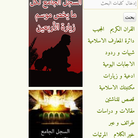
‏إدخال كلمات البحث ‏
القران الكريم
المجيب
دائرة المعارف الاسلامية
شبهات و ردود
الاجابات اليومية
ادعية و زيارات
مكتبتك الاسلامية
قصص للناشئين
مقالات و دراسات
طرائف و عبر
خير الكلام
المرئيات