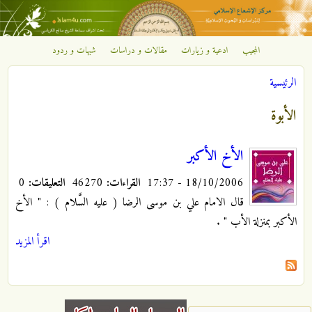
تجاوز إلى المحتوى الرئيسي
المجيب
ادعية و زيارات
مقالات و دراسات
شبهات و ردود
مركز
الرئيسية
الإشعاع
أنت هنا
الأبوة
الإسلامي
الأخ الأكبر
18/10/2006 - 17:37
القراءات:
46270
التعليقات:
0
قال الامام علي بن موسى الرضا ( عليه السَّلام ) : " الأخ
الأكبر بمنزلة الأب "
.
اقرأ المزيد