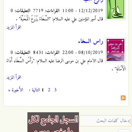
12/12/2019 - 11:00
القراءات:
7719
التعليقات:
0
قال أمير المؤمنين علي عليه السلام: "السَّخَاءُ يَزْرَعُ الْمَحَبَّةَ"
.
اقرأ المزيد
راس السخاء
08/10/2019 - 22:00
القراءات:
8431
التعليقات:
0
قال الامام علي بن موسى الرضا عليه السلام: "رَأْسُ السَّخَاءِ أَدَاءُ
الْأَمَانَةِ"
.
اقرأ المزيد
3
2
1
التالية ›
الأخيرة »
الصفحات
‏إدخال كلمات البحث ‏