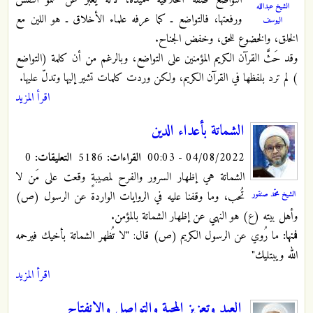
التواضع صفة أخلاقية حميدة، لأنه يعبر عن سمو النفس
الشيخ عبدالله
ورفعتها، فالتواضع ـ كما عرفه علماء الأخلاق ـ هو اللين مع
اليوسف
الخلق، والخضوع للحق، وخفض الجناح.
وقد حَثَّ القرآن الكريم المؤمنين على التواضع، وبالرغم من أن كلمة (التواضع
) لم ترد بلفظها في القرآن الكريم، ولكن وردت كلمات تشير إليها وتدلّ عليها.
اقرأ المزيد
الشماتة بأعداء الدين
04/08/2022 - 00:03
القراءات:
5186
التعليقات:
0
الشماتة هي إظهار السرور والفرح لمصيبةٍ وقعت على مَن لا
الشيخ محمّد صنقور
تُحب، وما وقفنا عليه في الروايات الواردة عن الرسول (ص)
وأهل بيته (ع) هو النهي عن إظهار الشماتة بالمؤمن.
فمنها:
ما رُوي عن الرسول الكريم (ص) قال: "لا تُظهر الشماتة بأخيك فيرحمه
الله ويبتليك"
اقرأ المزيد
العيد وتعزيز المحبة والتواصل والانفتاح