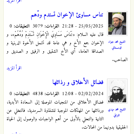
اقرأ المزيد
تناس مساوئ الإخوان تستدم ودّهم
25/05/2025 - 21:28
القراءات:
3079
التعليقات:
0
قال عليه السلام: «تَنَاسَ مَسَاوِيَ الْإِخْوَانِ تَسْتَدِمْ وُدَّهُمْ»، و
الشيخ محمد جواد
الإخوان جمع الأخ و هي عامة قد تشمل الأخوة الدينية و
الدمستاني
الصداقة العامة، أي الأخ الشقيق و الرفيق و الصديق و
الصاحب.
اقرأ المزيد
فضائل الأخلاق و رذائلها
02/02/2024 - 12:08
القراءات:
4838
التعليقات:
0
فضائل الأخلاق من المنجيات الموصلة إلى السعادة الأبدية،
الشيخ محمد مهدي
ورذائلها من المهلكات الموجبة للشقاوة السرمدية، فالتخلي عن
النراقي
الثانية والتحلي بالأولى من أهم الواجبات والوصول إلى الحياة
الحقيقية بدونهما من المحالات.