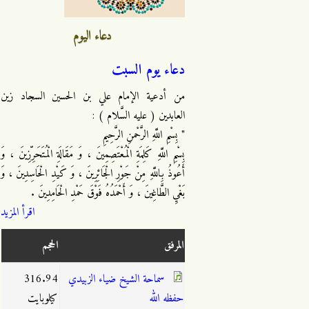
دعاء اليوم
دعاء يوم السبت
من أدعية الإمام علي بن الحسين السجاد زين
العابدين ( عليه السَّلام ) :
" بِسْمِ اللَّهِ الرَّحْمنِ الرَّحِيمِ
بِسْمِ اللَّهِ كَلِمَةِ الْمُعْتَصِمِينَ ، وَ مَقَالَةِ الْمُتَحَرِّزِينَ ، وَ
أَعُوذُ بِاللَّهِ مِنْ جَوْرِ الْجَائِرِينَ ، وَ كَيْدِ الْحَاسِدِينَ ، وَ
بَغْيِ الطَّاغِينَ ، وَ أَحْمَدُهُ فَوْقَ حَمْدِ الْحَامِدِينَ .
اقرأ المزيد
المرفق
الحجم
سماحة الشيخ ضياء الزبيدي
316.94
حفظه الله
كيلوبايت