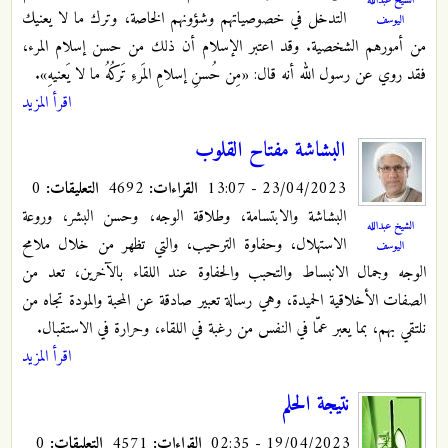
التدخل في خصوصياتهم وشؤونهم الخاصة، وترك ما لا يعنيك
اليوسف
من أمورهم الشخصية. وقد اعتبر الإسلام أن ذلك من حسن إسلام المرء،
فقد روي عن رسول الله أنه قال: «مِن حُسنِ إسلامِ المَرءِ تَركُهُ ما لا يَعنيهِ».
اقرأ المزيد
البشاشة مفتاح القلوب
23/04/2023 - 13:07
القراءات:
4692
التعليقات:
0
البشاشة والابتسامة، وطلاقة الوجه، وحسن البشر، وروعة
الشيخ عبدالله
الاستهلال، وحفاوة الترحيب، والتي تظهر من خلال ملامح
اليوسف
الوجه وجمال الانبساط والتحبب والحفاوة عند اللقاء بالآخرين، تعد من
الصفات الأخلاقية الحميدة، وهي رسالة تعبير صادقة عن المحبة والمودة تجاه من
نلتقي بهم، بما يعبر عمّا في النفس من رغبة في اللقاء، وحرارة في الاستقبال.
اقرأ المزيد
نتيجة الحلم
19/04/2023 - 02:35
القراءات:
4571
التعليقات:
0