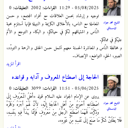
05/08/2025 - 11:29
القراءات:
2002
التعليقات:
0
توجيه و إرشاد بحسن العلاقات مع أفراد المجتمع، و حسن
الشيخ محمد جواد
المعاملة مع الناس، بالأخلاق الكريمة و النبيلة فإنها تستلزم محبة
الدمستاني
النّاس و اشتياقهم لكم في حياتكم، و البكاء و التوجع و الألم
عليكم في مماتكم.
و مخالطة النّاس و المعاشرة الحسنة معهم تشمل حسن الخلق و الرحمة و التودّد،
الصبر، الحلم، التواضع، الإنصاف.
اقرأ المزيد
الحاجة إلى اصطناع المعروف و آدابه و قواعده
05/06/2025 - 11:51
القراءات:
3099
التعليقات:
0
يروى عن الإمام الجواد عليه السلام قوله «أَهْلُ الْمَعْرُوفِ إِلَى
الشيخ محمد جواد
اصْطِنَاعِهِ أَحْوَجُ مِنْ أَهْلِ الْحَاجَةِ إِلَيْهِ، لِأَنَّ لَهُمْ أَجْرَهُ وَفَخْرَهُ
الدمستاني
وَذِكْرَهُ، فَمَهْمَا اصْطَنَعَ الرَّجُلُ مِنْ مَعْرُوفٍ فَإِنَّمَا يَبْدَأُ فِيهِ بِنَفْسِهِ،
فَلَا يَطْلُبَنَّ شُكْرَ مَا صَنَعَ إِلَى نَفْسِهِ مِنْ غَيْرِهِ».