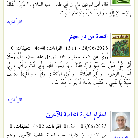
قال أمير المومنين علي بن أبي طالب عليه السلام : " عَاتِبْ‏ أَخَاكَ‏
بِالْإِحْسَانِ‏ إِلَيْهِ ، وَ ارْدُدْ شَرَّهُ بِالْإِنْعَامِ عَلَيْهِ‏ ".
اقرأ المزيد
النجاة من نار جهنم
28/06/2023 - 13:11
القراءات:
4648
التعليقات:
0
رُوِيَ عن الامام جعفر بن محمد الصادق عليه السلام ‏: أَنَّ رَجُلًا
أَتَى النَّبِيَّ صَلَّى اللَّهُ عَلَيْهِ وَ آلِهِ فَقَالَ : يَا رَسُولَ اللَّهِ، بِأَبِي أَنْتَ وَ أُمِّي ، إِنِّي
أُحْسِنُ الْوُضُوءَ ، وَ أُقِيمُ الصَّلَاةَ ، وَ أُوتِي الزَّكَاةَ فِي وَقْتِهَا ، وَ أُقْرِئُ الضَّيْفَ
طَيِّبَةً بِهَا نَفْسِي ، مُحْتَسِبٌ بِذَلِكَ أَرْجُو مَا عِنْدَ اللَّهِ .
اقرأ المزيد
احترام الحياة الخاصة للآخرين
05/05/2023 - 01:25
القراءات:
6702
التعليقات:
0
من الآداب الإسلامية: احترام الحياة الخاصة للآخرين، وعدم
الشيخ عبدالله