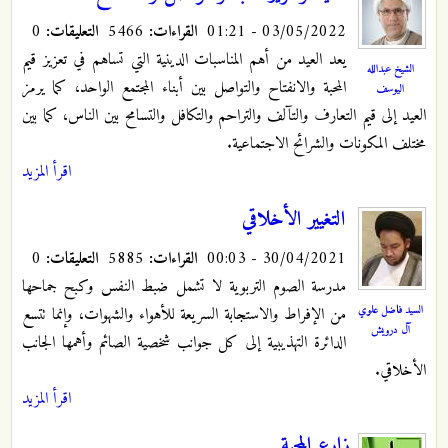
03/05/2022 - 01:21
القراءات:
5466
التعليقات:
0
يعد العيد من أهم المناسبات الدينية التي تساهم في تعزيز قيم
الشيخ عبدالله
المحبة والانفتاح والتواصل بين أبناء المجتمع الواحد، كما يرمز
اليوسف
العيد إلى قيم التعارف والتآلف والتراحم والتكافل والتسامح بين الناس، كما بين
مختلف المكونات والشرائح الاجتماعية.
اقرأ المزيد
التغيير الأخلاقي
30/04/2021 - 00:03
القراءات:
5885
التعليقات:
0
مدرسة الصوم التربوية لا تشمل ضبط النفس وكبح جماحها
السيد فاضل علوي
من الإفراط والاستجابة السريعة للأهواء والشهوات، وإنما تتسع
آل درويش
الدائرة التهذيبية إلى كل جوانب شخصية الصائم وأهمها الجانب
الأخلاقي.
اقرأ المزيد
زارع المحبة