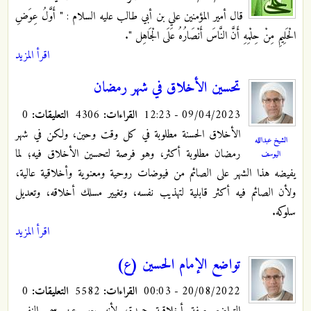
قال أمير المؤمنين علي بن أبي طالب عليه السلام : "‏ أَوَّلُ عِوَضِ
الْحَلِيمِ مِنْ حِلْمِهِ أَنَّ النَّاسَ أَنْصَارُهُ‏ عَلَى‏ الْجَاهِل ".
اقرأ المزيد
تحسين الأخلاق في شهر رمضان
09/04/2023 - 12:23
القراءات:
4306
التعليقات:
0
الأخلاق الحسنة مطلوبة في كل وقت وحين، ولكن في شهر
الشيخ عبدالله
رمضان مطلوبة أكثر، وهو فرصة لتحسين الأخلاق فيه؛ لما
اليوسف
يفيضه هذا الشهر على الصائم من فيوضات روحية ومعنوية وأخلاقية عالية،
ولأن الصائم فيه أكثر قابلية لتهذيب نفسه، وتغيير مسلك أخلاقه، وتعديل
سلوكه.
اقرأ المزيد
تواضع الإمام الحسين (ع)
20/08/2022 - 00:03
القراءات:
5582
التعليقات:
0