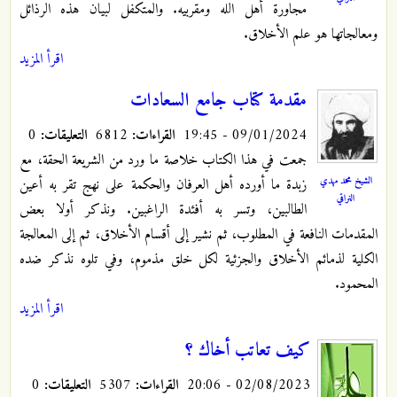
ﻣﺠﺎﻭﺭﺓ ﺃﻫﻞ ﺍﻟﻠﻪ ﻭﻣﻘﺮﺑﻴﻪ. ﻭﺍﻟﻤﺘﻜﻔﻞ ﻟﺒﻴﺎﻥ ﻫﺬﻩ ﺍﻟﺮﺫﺍﺋﻞ
ﻭﻣﻌﺎﻟﺠﺎﺗﻬﺎ ﻫﻮ ﻋﻠﻢ ﺍﻷﺧﻼﻕ.
اقرأ المزيد
ﻣﻘﺪﻣﺔ كتاب جامع السعادات
09/01/2024 - 19:45
القراءات:
6812
التعليقات:
0
جمعت ﻓﻲ ﻫﺬﺍ ﺍﻟﻜﺘﺎﺏ ﺧﻼﺻﺔ ﻣﺎ ﻭﺭﺩ ﻣﻦ ﺍﻟﺸﺮﻳﻌﺔ ﺍﻟﺤﻘﺔ، ﻣﻊ
الشيخ محمد مهدي
ﺯﺑﺪﺓ ﻣﺎ ﺃﻭﺭﺩﻩ ﺃﻫﻞ ﺍﻟﻌﺮﻓﺎﻥ ﻭﺍﻟﺤﻜﻤﺔ ﻋﻠﻰ ﻧﻬﺞ ﺗﻘﺮ ﺑﻪ ﺃﻋﻴﻦ
النراقي
ﺍﻟﻄﺎﻟﺒﻴﻦ، ﻭﺗﺴﺮ ﺑﻪ ﺃﻓﺌﺪﺓ ﺍﻟﺮﺍﻏﺒﻴﻦ. ﻭﻧﺬﻛﺮ ﺃﻭﻻ ﺑﻌﺾ
ﺍﻟﻤﻘﺪﻣﺎﺕ ﺍﻟﻨﺎﻓﻌﺔ ﻓﻲ ﺍﻟﻤﻄﻠﻮﺏ، ﺛﻢ ﻧﺸﻴﺮ ﺇﻟﻰ ﺃﻗﺴﺎﻡ ﺍﻷﺧﻼﻕ، ﺛﻢ ﺇﻟﻰ ﺍﻟﻤﻌﺎﻟﺠﺔ
ﺍﻟﻜﻠﻴﺔ ﻟﺬﻣﺎﺋﻢ ﺍﻷﺧﻼﻕ ﻭﺍﻟﺠﺰﺋﻴﺔ ﻟﻜﻞ ﺧﻠﻖ ﻣﺬﻣﻮﻡ، ﻭﻓﻲ ﺗﻠﻮﻩ ﻧﺬﻛﺮ ﺿﺪﻩ
ﺍﻟﻤﺤﻤﻮﺩ.
اقرأ المزيد
كيف تعاتب أخاك ؟
02/08/2023 - 20:06
القراءات:
5307
التعليقات:
0