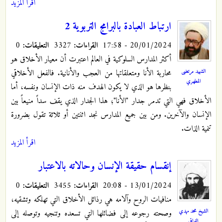
اقرأ المزيد
ارتباط العبادة بالبرامج التربوية 2
20/01/2024 - 17:58
القراءات:
3327
التعليقات:
0
أكثر المدارس السلوكية في العالم اعتبرت أن معيار الأخلاق هو
الشهيد مرتضى
محاربة الأنا ومتعلقاتها من العجب والأنانية. فالفعل الأخلاقي
المطهري‏
بنظرها هو الذي لا يكون الهدف منه ذات الإنسان ونفسه، أما
الأخلاق فهي التي تدمر جدار "الأنا"؛ هذا الجدار الذي يقف سداً منيعاً بين
الإنسان والآخرين. ومن بين جميع المدارس نجد اثنتين أو ثلاثة تقول بضرورة
تنمية الذات.
اقرأ المزيد
ﺇﻧﻘﺴﺎﻡ ﺣﻘﻴﻘﺔ ﺍﻹﻧﺴﺎﻥ ﻭﺣﺎﻻﺗﻪ ﺑﺎﻻﻋﺘﺒﺎﺭ
13/01/2024 - 20:08
القراءات:
3455
التعليقات:
0
ﻣﻨﺎﻓﻴﺎﺕ ﺍﻟﺮﻭﺡ ﻭﺁﻻﻣﻪ ﻫﻲ ﺭﺫﺍﺋﻞ ﺍﻷﺧﻼﻕ ﺍﻟﺘﻲ ﺗﻬﻠﻜﻪ ﻭﺗﺸﻘﻴﻪ،
الشيخ محمد مهدي
ﻭﺻﺤﺘﻪ ﺭﺟﻮﻋﻪ ﺇﻟﻰ ﻓﻀﺎﺋﻠﻬﺎ ﺍﻟﺘﻲ ﺗﺴﻌﺪﻩ ﻭﺗﻨﺠﻴﻪ ﻭﺗﻮﺻﻠﻪ ﺇﻟﻰ
النراقي