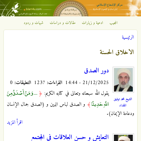
تجاوز إلى المحتوى الرئيسي
المجيب
ادعية و زيارات
مقالات و دراسات
شبهات و ردود
مركز
الرئيسية
الإشعاع
أنت هنا
الاخلاق الحسنة
الإسلامي
دور الصدق
21/12/2025 - 14:44
القراءات:
1237
التعليقات:
0
... وَمَنْ أَصْدَقُ مِنَ
يقول الله سبحانه وتعالى في كتابه الكريم:
﴿
الشيخ محمد توفيق
اللَّهِ حَدِيثًا
﴾
و الصدق لباس الدين و (الصدق جمال الإنسان
المقداد
ودعامة الإيمان).
اقرأ المزيد
التعايش و حسن العلاقات في المجتمع