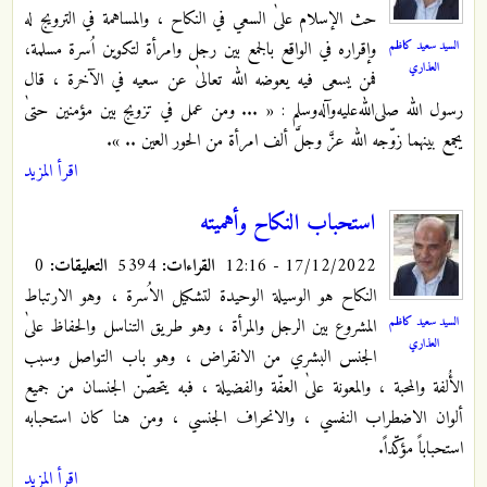
حث الإسلام علىٰ السعي في النكاح ، والمساهمة في الترويج له
السيد سعيد كاظم
وإقراره في الواقع بالجمع بين رجل وامرأة لتكوين اُسرة مسلمة،
العذاري
فمن يسعى فيه يعوضه الله تعالىٰ عن سعيه في الآخرة ، قال
رسول الله صلى‌الله‌عليه‌وآله‌وسلم : « ... ومن عمل في تزويج بين مؤمنين حتىٰ
يجمع بينهما زوّجه الله عزَّ وجلَّ ألف امرأة من الحور العين .. ».
اقرأ المزيد
استحباب النكاح وأهميته
17/12/2022 - 12:16
القراءات:
5394
التعليقات:
0
النكاح هو الوسيلة الوحيدة لتشكيل الاُسرة ، وهو الارتباط
السيد سعيد كاظم
المشروع بين الرجل والمرأة ، وهو طريق التناسل والحفاظ علىٰ
العذاري
الجنس البشري من الانقراض ، وهو باب التواصل وسبب
الأُلفة والمحبة ، والمعونة علىٰ العفّة والفضيلة ، فبه يتحصّن الجنسان من جميع
ألوان الاضطراب النفسي ، والانحراف الجنسي ، ومن هنا كان استحبابه
استحباباً مؤكّداً.
اقرأ المزيد