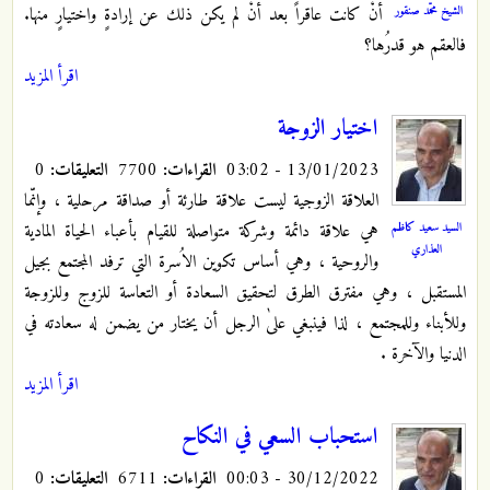
الشيخ محمّد صنقور
أنْ كانت عاقراً بعد أنْ لم يكن ذلك عن إرادةٍ واختيارٍ منها.
فالعقم هو قدرُها؟
اقرأ المزيد
اختيار الزوجة
13/01/2023 - 03:02
القراءات:
7700
التعليقات:
0
العلاقة الزوجية ليست علاقة طارئة أو صداقة مرحلية ، وإنّما
السيد سعيد كاظم
هي علاقة دائمة وشركة متواصلة للقيام بأعباء الحياة المادية
العذاري
والروحية ، وهي أساس تكوين الاُسرة التي ترفد المجتمع بجيل
المستقبل ، وهي مفترق الطرق لتحقيق السعادة أو التعاسة للزوج وللزوجة
وللأبناء وللمجتمع ، لذا فينبغي علىٰ الرجل أن يختار من يضمن له سعادته في
الدنيا والآخرة .
اقرأ المزيد
استحباب السعي في النكاح
30/12/2022 - 00:03
القراءات:
6711
التعليقات:
0