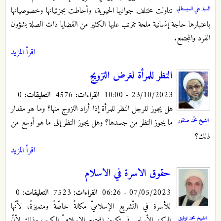
السيد علي السيستاني
تناولت مختلف جوانبها الحيوية، وأحاطت بجزئياتها وخصوصياتها
باعتبارها حاجة إنسانية ملحة تترتب عليها الكثير من القضايا ذات الصلة بشؤون
الفرد والمجتمع.
اقرأ المزيد
النظر للمرأة لغرض التزويج
23/10/2023 - 10:00
القراءات:
4576
التعليقات:
0
هل يجوز للرجل النظر للمرأة إذا أراد التزوج منها؟ وما هو مقدار
الشيخ محمّد صنقور
ما يجوز النظر من جسدها؟ وهل يجوز النظر إلى ما هو أوسع من
ذلك؟
اقرأ المزيد
حقوق الاسرة في الاسلام
07/05/2023 - 06:26
القراءات:
7523
التعليقات:
0
للأسرة في التّشريع الإسلاميّ مكانةً خاصّةً ومتميزةً، لأنّها
الشيخ محمد توفيق
الركن الأساس في تكوين المجتمع الإسلاميّ الكبير، وذلك لأنّ