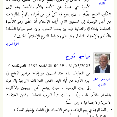
المقداد
الأسرة هي عبارةٌ عن "الأب والأم والأبناء" وهم الذين
يشكّلون المجتمع الصّغير ، الذي يقوم فيه كلّ فردٍ من أفراده بالمهامّ المطلوبة منه
من أجل الوصول إلى المستوى الذي أراده الإسلام أن يتحقّق وهو "الأسرة
المتضامنة والمتكافلة والمتعاونة فيما بين بعضها البعض، والتي تغمر حياتها السّعادة
والتّفاهم والإحترام المتبادل وفق نظم وضوابط الشرع الإسلاميّ الحنيف".
اقرأ المزيد
مراسيم الزواج
31/03/2023 - 00:59
القراءات:
5557
التعليقات:
0
من المتعارف عليه عند المسلمين هو إقامة مراسيم الزواج في
السيد سعيد كاظم
اليوم الأول من أيام البدء الفعلي للعلاقات الزوجية بالدخول
العذاري
إلىٰ بيت الزوجية ، حيث يجتمع أهل الزوجين والأقارب
والجيران والأصدقاء سويّة ، وبذلك تتهيأ الفرصة للتعارف وتمتين العلاقات
الاُسرية والاجتماعية ، ومن السُنّة
إقامة الوليمة في يوم الزفاف، وجمع الاخوان علىٰ الطعام وإظهار المسرّة ،