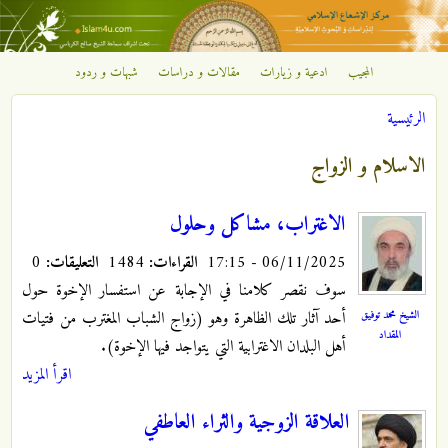
تجاوز إلى المحتوى الرئيسي
المجيب
ادعية و زيارات
مقالات و دراسات
شبهات و ردود
مركز
الرئيسية
الإشعاع
أنت هنا
الاسلام و الزواج
الإسلامي
الاغتراب، مشاكل وحلول
06/11/2025 - 17:15
القراءات:
1484
التعليقات:
0
سوف نقصر كلامنا في الإجابة عن استفسار الإخوة حول
الشيخ محمد توفيق
أحد آثار تلك الظاهرة وهو (زواج الشباب المغترب من فتيات
المقداد
أهل البلدان الاغترابية التي يتواجد فيها الإخوة).
اقرأ المزيد
العلاقة الزوجية والثراء العاطفي