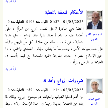
اقرأ المزيد
الأحكام المتعلقة بالخطبة
04/03/2023 - 01:37
القراءات:
5109
التعليقات:
0
الخطبة تعني مبادرة الرجل لطلب الزواج من امرأةٍ ، تبقىٰ
السيد سعيد كاظم
أجنبية عليه ما دام لم يعقد عليها عقد الزواج . وهي بداية
العذاري
للتعارف عن قرب ، يطلع من خلالها كل من الرجل والمرأة
علىٰ خصوصيات الآخر ، وخصوصاً ما يتعلق بالجانب الجسدي والجمالي ، لذا
جوّز الإسلام النظر في حدود مشروعة وقيود منسجمة مع قيمه وأُسسه في
العلاقة بين الرجل والمرأة .
اقرأ المزيد
ضرورات الزواج وأهدافه
02/03/2023 - 11:37
القراءات:
7895
التعليقات:
0
من أهم قضايا الشباب والفتيات هو موضوع الزواج؛ وذلك لما
الشيخ عبدالله
يمثله من انعطافة جديدة ومهمة في حياة الإنسان، ولأنه يرتبط
اليوسف