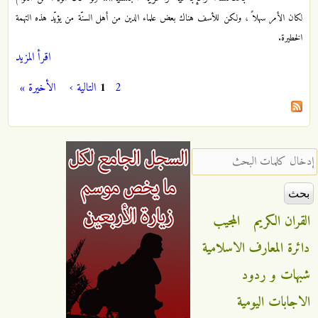
لكان الأمر سهلاً ، ولكن للأسف هناك بعض علماء الدين من أهل السنّة من يؤيّد هذه التهمة
الخطيرة.
اقرأ المزيد
2
1
التالية ›
الأخيرة »
الصفحات
‏إدخال كلمات البحث ‏
القران الكريم
المجيب
دائرة المعارف الاسلامية
شبهات و ردود
الاجابات اليومية