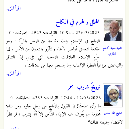
والشكر لله تعالىٰ ، والحمد علىٰ نعمه.
اقرأ المزيد
المحلل والمحرم في النكاح
22/03/2023 - 10:54
القراءات:
4923
التعليقات:
0
الزواج في الإسلام رابطة مقدسة بين الرجل والمرأة ، وهو
السيد سعيد كاظم
مقدمة لتعميق أواصر الأخاء والتآزر والتعاون بين الاُسر ، لذا
العذاري
حرّم الإسلام العلاقات الزوجية التي تؤدي إلىٰ التنافر
والتباغض مراعياً الفطرة الإنسانية وما ينسجم معها من علاقات .
اقرأ المزيد
تزويجُ شارب الخمر
12/03/2023 - 17:44
القراءات:
4363
التعليقات:
0
ما رأي سماحتكم في القبول بالزّواج من رجلٍ خلوق ومن عائلة
الشيخ محمّد صنقور
مُحترمة ولم يُعرف عنه الإيذاء للنَّاس إلاّ أنَّه يشرب الخمر نظرًا
لاقتضاء وظيفته لذلك؟