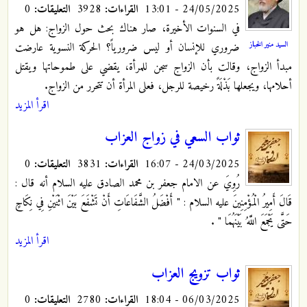
24/05/2025 - 13:01
القراءات:
3928
التعليقات:
0
في السنوات الأخيرة، صار هناك بحث حول الزواج: هل هو
السيد منير الخباز
ضروري للإنسان أو ليس ضرورياً؟ الحركة النسوية عارضت
مبدأ الزواج، وقالت بأن الزواج سجن للمرأة، يقضي على طموحاتها ويقتل
أحلامها، ويجعلها بَذْلَةً رخيصة للرجل، فعلى المرأة أن تتحرر من الزواج.
اقرأ المزيد
ثواب السعي في زواج العزاب
24/03/2025 - 16:07
القراءات:
3831
التعليقات:
0
رُوِيَ عن الامام جعفر بن محمد الصادق عليه السلام أنه قال :
قَالَ أَمِيرُ الْمُؤْمِنِينَ عليه السلام : "‏ أَفْضَلُ الشَّفَاعَاتِ أَنْ تَشْفَعَ بَيْنَ اثْنَيْنِ فِي نِكَاحٍ
حَتَّى يَجْمَعَ اللَّهُ بَيْنَهُمَا " .
اقرأ المزيد
ثواب تزويج العزاب
06/03/2025 - 18:04
القراءات:
2780
التعليقات:
0