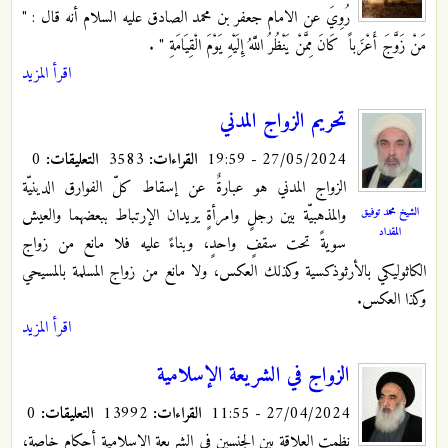
رُوِيَ عن الامام جعفر بن محمد الصادق عليه السلام أنه قال : "
مَنْ زَوَّجَ‏ أَعْزَباً كَانَ مِمَّنْ يَنْظُرُ اللَّهُ إِلَيْهِ يَوْمَ الْقِيَامَةِ "
.
اقرأ المزيد
تحريم الزواج المدني
27/05/2024 - 19:59
القراءات:
3583
التعليقات:
0
الزواج المدني هو عبارةٌ عن إسقاط كلّ الفوارق الدينيّة
الشيخ محمد توفيق
والمذهبيّة بين رجلٍ وامرأةٍ يريدان الإرتباط ببعضهما والعيش
المقداد
سويةً تحت سقفٍ واحدٍ، وبناءً عليه فلا مانع من زواج
الكاثوليكي بالأرثوذكسية وكذلك العكس، ولا مانع من زواج المسلمة بالمسيحي
وكذا العكس.
اقرأ المزيد
الزواج في الشريعة الإسلامية
27/04/2024 - 11:55
القراءات:
13992
التعليقات:
0
نظمت العلاقة بين الجنسين في الشريعة الإسلامية أحكام خاصة،