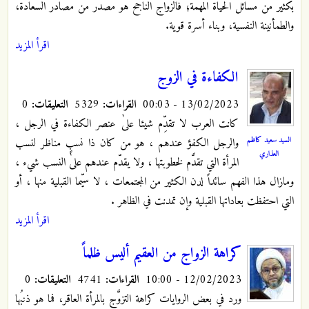
بكثير من مسائل الحياة المهمة؛ فالزواج الناجح هو مصدر من مصادر السعادة،
والطمأنينة النفسية، وبناء أسرة قوية.
اقرأ المزيد
الكفاءة في الزوج
13/02/2023 - 00:03
القراءات:
5329
التعليقات:
0
كانت العرب لا تقدِّم شيئا علىٰ عنصر الكفاءة في الرجل ،
السيد سعيد كاظم
والرجل الكفؤ عندهم ، هو من كان ذا نسبٍ مناظر لنسب
العذاري
المرأة التي تقدَّم لخطوبتها ، ولا يقدّم عندهم علىٰ النسب شيء ،
ومازال هذا الفهم سائداً لدن الكثير من المجتمعات ، لا سيّما القبلية منها ، أو
التي احتفظت بعاداتها القبلية وإن تمدنت في الظاهر .
اقرأ المزيد
كراهة الزواج من العقيم أليس ظلماً
12/02/2023 - 10:00
القراءات:
4741
التعليقات:
0
ورد في بعض الروايات كراهة التزوَّج بالمرأة العاقر، فما هو ذنبُها