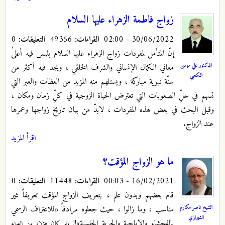
زواج فاطمة الزهراء عليها ‌السلام
30/06/2022 - 02:00
القراءات:
49356
التعليقات:
0
إنّ المتأمل لمفردات زواج الزهراء عليها ‌السلام يلمس فيه أعلىٰ
الدكتور علي موسى
معاني الكمال الإنساني والشرف الخلقي ، ويجد فيه أكثر من
الكعبي
سنّة نبوية مباركة ، ويستلهم منه المزيد من العظات والعبر التي
تسهم في حلِّ الصعوبات التي تعترض الحياة الزوجية في كلِّ زمان ومكان ،
وقبل البحث في بعض هذه المفردات ، لابدّ من بيان تاريخ زواجها وعمرها
عند الزواج.
اقرأ المزيد
ما هو الزواج المؤقت؟
16/02/2021 - 00:03
القراءات:
11448
التعليقات:
0
قام بعضهم وبدون علم ، بتعريف الزواج المؤقت تعريفاً غير
الشيخ ناصر مكارم
مناسب ، وما زالوا ، حيث جعلوه مرادفاً «للاعتراف الرسمي
الشيرازي
بالفحشاء والإباحية والحرية الجنسية»!!
ولو كان هؤلاء من العوام