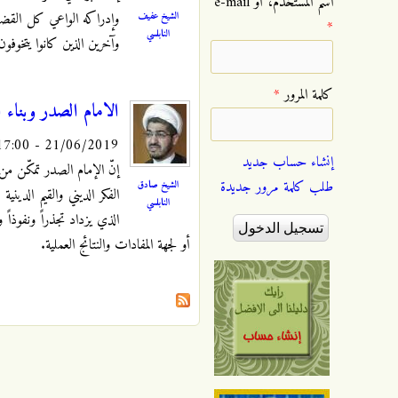
‏اسم المستخدم، أو e-mail
الشيخ عفيف
وإدراكه الواعي كل القضاي
*
النابلسي
وآخرين الذين كانوا يتخوفو
‏كلمة المرور ‏
*
الامام الصدر وبناء 
21/06/2019 - 17:00
إنشاء حساب جديد
إنّ الإمام الصدر تمكّن م
طلب كلمة مرور جديدة
الشيخ صادق
الفكر الديني والقيم الدين
النابلسي
الذي يزداد تجذراً ونفوذاً 
أو لجهة المفادات والنتائج العملية.