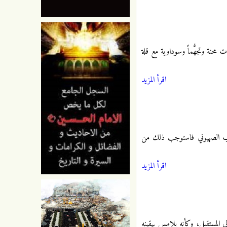
حنة وتجهُّماً وسوداوية مع قلة
اقرأ المزيد
هاب الصهيوني فاستوجب ذلك من
اقرأ المزيد
لى المستقبل، وكأنه يلامس بيقينه