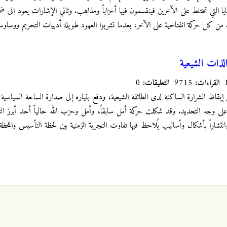
ا التي تختلط على الآخرين فينقسمون فيها أحزاباً ومذاهب. وثاني الإشارات يعود الى ض
ن من كل حركة انفتاحية على الآخر، بعدما تشربوا العهود طويلة أدبيات التحريم ووساوسه
الذات الشيعية
القراءات:
9715
التعليقات:
0
ن إيقاظ الشرارة الساكنة لدى الطائفة الشيعية، ودفع بتياره إلى صدارة الساحة السياس
ية على وجه التحديد. وقد شكلت حركة أمل سابقاً، وأمل وحزب الله حالياً أحد أبرز الت
وانتشاراً بأشكال وأساليب يُلاحظ فيها تفاوت التجربة الزمنية بين لحظة التأسيس واللحظة ا