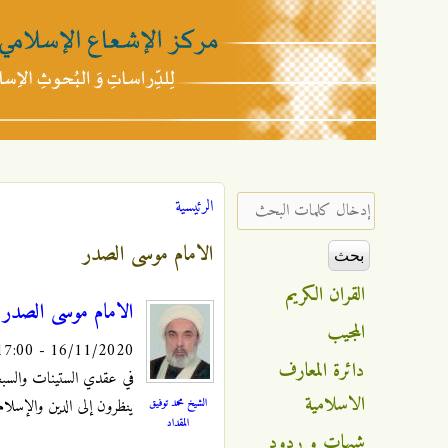
مركز
الإشعاع
‏إدخال كلمات البحث ‏
الرئيسية
أنت هنا
الإسلامي
الامام موسى الصدر
القران الكريم
الامام موسى الصد
المجيب
16/11/2020 - 17:00
دائرة المعارف
في عقدي الستينات والسبعي
الاسلامية
الشيخ محمد توفيق
ينظرون إلى الدين والإسلام
المقداد
شبهات و ردود