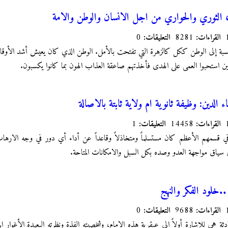
 الثوري والحواري من اجل الانسان والوطن والامة
القراءات:
8281
التعليقات:
0
لنسبة إلى الوطن ككل كالزهرة التي تفتحت بالأمل. الوطن الذي كان يعيش أشد الأوقات م
لذين استحبوا العمى على الهدى فأخذتهم صاعقة العذاب الهون بما كانوا يكسبون.
ء الدين: وظيفة ثانوية ام ولاية ثابتة بالاصالة
القراءات:
14458
التعليقات:
1
 في قسمهم الأعظم كان مستسلماً ومتخاذلاً وقاعداً عن أداء أي دور في وجه الار
في سياق مواجهة العدو وصده بكل السبل والامكانات المتاحة.
.خلود الفكر والنهج
القراءات:
9688
التعليقات:
0
ادثة هي للإشارة أولاً الى عبقرية هذه الإمام، وشخصيته الفذة ونظرته البعيدة الأغوار ا