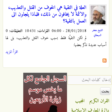
العلة في التقية هي الخوف من القتل والتعذيب،
والائمة لا يخافون من ذلك، فلماذا يلجاون الى
العمل بالتقية؟
28/01/2018 - 06:00
القراءات:
10431
التعليقات:
0
الشيخ جعفر
السبحاني
لم تكن التقيّة فقط بسبب خوف القتل والتعذيب، بل لها
أسباب عديدة نذكر بعضها:
اقرأ المزيد
‏إدخال كلمات البحث ‏
القران الكريم
المجيب
دائرة المعارف الاسلامية