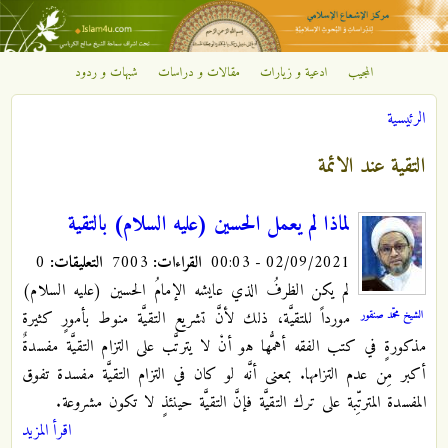
تجاوز إلى المحتوى الرئيسي
المجيب
ادعية و زيارات
مقالات و دراسات
شبهات و ردود
مركز
الرئيسية
الإشعاع
أنت هنا
التقية عند الائمة
الإسلامي
لماذا لم يعمل الحسين (عليه السلام) بالتقية
02/09/2021 - 00:03
القراءات:
7003
التعليقات:
0
لم يكن الظرفُ الذي عايشه الإمامُ الحسين (عليه السلام)
الشيخ محمّد صنقور
مورداً للتقيَّة، ذلك لأنَّ تشريع التقيَّة منوط بأمورٍ كثيرة
مذكورةٍ في كتب الفقه أهمُّها هو أنْ لا يترتَّب على التزام التقيَّة مفسدةٌ
أكبر مِن عدم التزامها.
بمعنى أنَّه لو كان في التزام التقيَّة مفسدة تفوق
المفسدة المترتِّبة على ترك التقيَّة فإنَّ التقيَّة حينئذٍ لا تكون مشروعة.
اقرأ المزيد