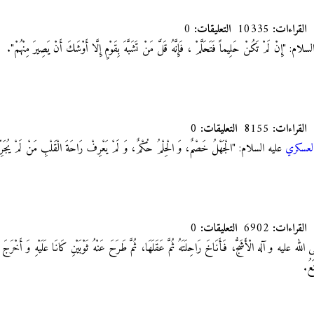
القراءات:
10335
التعليقات:
0
: "إِنْ لَمْ تَكُنْ حَلِيماً فَتَحَلَّمْ
، فَإِنَّهُ قَلَّ مَنْ تَشَبَّهَ بِقَوْمٍ إِلَّا أَوْشَكَ أَنْ يَصِيرَ مِنْهُمْ"
.
القراءات:
8155
التعليقات:
0
العسكري
عليه السلام: "الْجَهْلُ خَصْمٌ، وَ الْحِلْمُ حُكْمٌ، وَ لَمْ يَعْرِفْ رَاحَةَ الْقَلْبِ مَنْ لَمْ يُجَرِّ
القراءات:
6902
التعليقات:
0
لى الله عليه و آله الْأَشَجُّ، فَأَنَاخَ رَاحِلَتَهُ ثُمَّ عَقَلَهَا، ثُمَّ طَرَحَ عَنْهُ ثَوْبَيْنِ كَانَا عَلَيْهِ وَ أَخْرَجَ مِن
عُ.