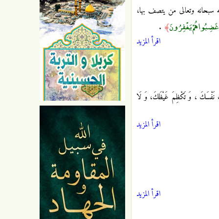
له سبحانه وتعالى من يتصف بها،
ا غَضِبُوا هُمْ يَغْفِرُونَ
.
﴾
اقرأ المزيد
 نَفْسَكَ ، وَ تَكْظِمَ غَيْظَكَ، وَ لَا
اقرأ المزيد
اقرأ المزيد