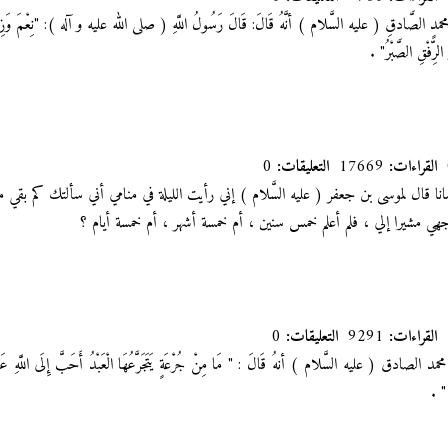
دٍ الصَّادقِ ( عليه السَّلام ) أنَّهُ قَالَ: قَالَ رَسُولُ اللَّهِ ( صلى الله عليه و آله ): "نِعْمَ وَزِيرُ الْإِيم
ُ الرِّفْقِ الصَّبْرُ"
.
القراءات:
17669
التعليقات:
0
انا قال لموسى بن جعفر ( عليه السَّلام )
إني رأيت الليلة في منامي أني سألتك كم بقي
ي مشيرا إلي ، فلم أعلم خمس سنين ، أم خمسة أشهر ، أم خمسة أيام ؟
القراءات:
9291
التعليقات:
0
دق ( عليه السَّلام ) أنهُ قَالَ : " مَا مِنْ جُرْعَةٍ يَتَجَرَّعُهَا الْعَبْدُ أَحَبَّ إِلَى اللَّهِ عَزَّ وَ 
ٍ "
.