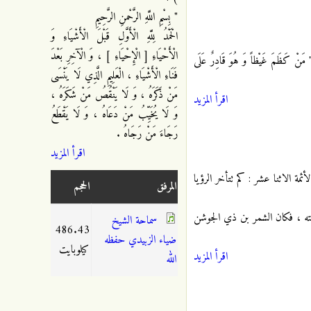
" بِسْمِ اللَّهِ الرَّحْمنِ الرَّحِيمِ
الْحَمْدُ لِلَّهِ الْأَوَّلِ قَبْلَ الْأَشْيَاءِ وَ
الْأَحْيَاءِ [ الْإِحْيَاءِ ] ، وَ الْآخِرِ بَعْدَ
مَنْ كَظَمَ غَيْظاً وَ هُوَ قَادِرٌ عَلَى
فَنَاءِ الْأَشْيَاءِ ، الْعَلِيمِ الَّذِي لَا يَنْسَى
مَنْ ذَكَرَهُ ، وَ لَا يَنْقُصُ مَنْ شَكَرَهُ ،
اقرأ المزيد
وَ لَا يُخَيِّبُ مَنْ دَعَاهُ ، وَ لَا يَقْطَعُ
رَجَاءَ مَنْ رَجَاهُ .
اقرأ المزيد
مة الاثنا عشر : كم تتأخر الرؤيا
المرفق
الحجم
 بنته ، فكان الشمر بن ذي الجوشن
سماحة الشيخ
486.43
ضياء الزبيدي حفظه
كيلوبايت
اقرأ المزيد
الله