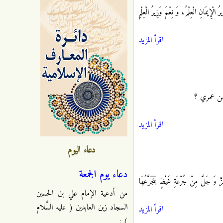
َانِ الْعِلْمُ، وَ نِعْمَ وَزِيرُ الْعِلْمِ
اقرأ المزيد
 من عمري ؟
اقرأ المزيد
دعاء اليوم
دعاء يوم الجمعة
جَلَّ مِنْ جُرْعَةِ غَيْظٍ يَتَجَرَّعُهَا
من أدعية الإمام علي بن الحسين
السجاد زين العابدين ( عليه السَّلام
اقرأ المزيد
) :