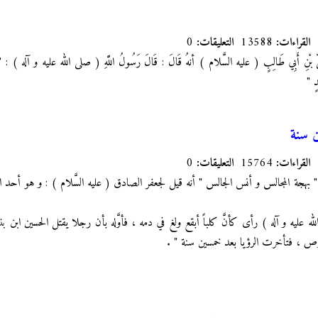
القراءات:
13588
التعليقات:
0
 عَلِيِّ بْنِ أَبِي طَالِبٍ ( عليه السَّلام ) أنهُ قَالَ : قَالَ رَسُولُ اللَّهِ ( صلى الله عليه و آله ) : " 
دٍ "
ن سنة
القراءات:
15764
التعليقات:
0
بهجة المجالس و أنس الجالس " أنه قيل لجعفر الصادق ( عليه السَّلام ) : و هو أحد الأئ
لله عليه و آله ) رأى كأنَّ كلباً أبقع ولغ في دمه ، فأوَّله بأن رجلا يقتل الحسين ابن
أبرص ، فتأخرت الرؤيا بعد خمسين سنة "
.