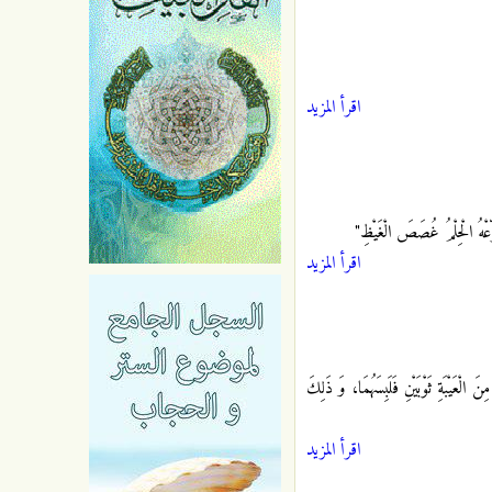
اقرأ المزيد
عْهُ الْحِلْمُ غُصَصَ الْغَيْظِ"
اقرأ المزيد
َ الْعَيْبَةِ ثَوْبَيْنِ فَلَبِسَهُمَا، وَ ذَلِكَ
اقرأ المزيد