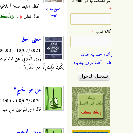
‏اسم المستخدم، أو e-mail
كظم الغيظ صفة أخلاقية نب
*
الشيخ عبدالله
... وَالْكَاظِمِ
اليوسف
فقال تعالى:
﴿
‏كلمة المرور ‏
*
معنى الحلم
10/03/2021 - 00:03
إنشاء حساب جديد
رَوى الْغَلَابِيُّ عن الامام علي ب
طلب كلمة مرور جديدة
يَكُونُ ذَلِكَ إِلَّا مَعَ الْقُدْرَةِ"
.
من هو الحليم؟
08/07/2020 - 11:00
قال أمير المؤمنين علي عليه السلام: "
معنى الصفح