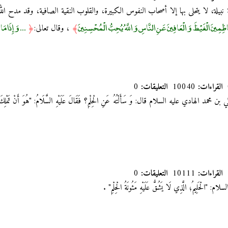
يلة، لا يتحلى بها إلا أصحاب النفوس الكبيرة، والقلوب النقية الصافية، وقد مدح ال
ينَ الْغَيْظَ وَالْعَافِينَ عَنِ النَّاسِ وَاللَّهُ يُحِبُّ الْمُحْسِنِينَ
... وَإِذَا مَ
﴾
، وقال تعالى:
﴿
القراءات:
10040
التعليقات:
0
ن محمد الهادي عليه السلام قال: وَ سَأَلْتُهُ عَنِ الْحِلْمِ؟ فَقَالَ عَلَيْهِ السَّلَامُ: "هُوَ أَنْ تَمْلِكَ
القراءات:
10111
التعليقات:
0
الْحَلِيمُ؛ الَّذِي لَا يَشُقُّ عَلَيْهِ مَئُونَةُ الْحِلْمِ"
.