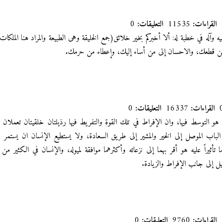
القراءات:
11535
التعليقات:
0
 وآله في خطبة له: ألا أخبركم بخير خلائق(جمع الخليقة وهى الطبيعة والمراد هنا الملكات ال
 قطعك، والاحسان إلى من أساء إليك، وإعطاء من حرمك.‏
القراءات:
16337
التعليقات:
0
و التوسط فيها، وان الإفراط في تلك القوة والتفريط فيها رذيلتان خلقيتان تعملان
باب الموصل إلى الخير والمشير إلى طريق السعادة، ولا يستطيع الإنسان ان يستمر في
 تأثيراً عليه هو أقر بهما إلى نزعاته وأكثرهما موافقة لميوله، والإنسان في الكثير من
يل إلى جانب الإفراط والزيادة.
القراءات:
9760
التعليقات:
0