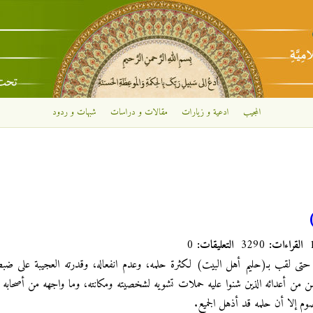
تجاوز إلى المحتوى الرئيسي
المجيب
ادعية و زيارات
مقالات و دراسات
شبهات و ردود
القراءات:
3290
التعليقات:
0
لم حتى لقب بـ(حليم أهل البيت) لكثرة حلمه، وعدم انفعاله، وقدرته العجيبة على
سن من أعدائه الذين شنوا عليه حملات تشويه لشخصيته ومكانته، وما واجهه من أصحاب
وم إلا أن حلمه قد أذهل الجميع.