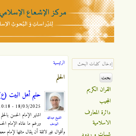
مركز
الإشعاع
‏إدخال كلمات البحث ‏
الرئيسية
أنت هنا
الإسلامي
الحلم
القران الكريم
حليم أهل البيت (ع)
المجيب
18/03/2025 - 10:18
دائرة المعارف
اشتهر الإمام الحسن بالح
الشيخ عبدالله
الاسلامية
ورغم ما عاناه الإمام الح
اليوسف
وأقوال غير لائقة أن يقال مثلها لإمام معص
شبهات و ردود