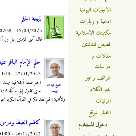
الاجابات اليومية
نتيجة الحلم
ادعية و زيارات
19/04/2023 - 02:35
مكتبتك الاسلامية
قال أمير المؤمنين علي بن أبي طالب 
قصص للناشئين
مقالات و
حلم الإمام الباقر علي
دراسات
27/01/2023 - 11:40
طرائف و عبر
الحلم صفة أخلاقية مهمة، 
الشيخ عبدالله
خير الكلام
حتى تتحول إلى ملَكَة ذاتية
اليوسف
ولأهمية الحلم فقد ذكر في القرآن الكريم ن
المرئيات
اخبار الموقع
كاظم الغيظ ودرس ف
دخول المستخدم
26/12/2022 - 01:00