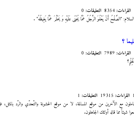
القراءات:
8354
التعليقات:
0
لصَّفْحُ أَنْ يَعْفُوَ الرَّجُلُ عَمَّا يُجْنَى عَلَيْهِ وَ يَحْلُمَ عَمَّا يَغِيظُهُ"
.
يما ؟
القراءات:
7989
التعليقات:
0
ِلْمِ؟
القراءات:
19315
التعليقات:
1
عاملون مع الآخرين من موقع المسالمة، لا من موقع الخشونة والتّحدّي والرّد بالمثل، 
وا شيئاً مما قاله أولئك الجاهلون.