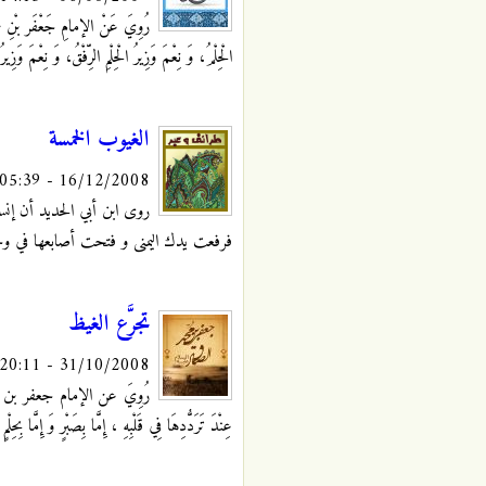
رُوِيَ عَنْ الإمامِ جَعْفَر بْنِ محم
الْحِلْمُ، وَ نِعْمَ وَزِيرُ الْحِلْمِ الرِّفْقُ، وَ نِعْمَ وَزِير
الغيوب الخمسة
16/12/2008 - 05:39
روى ابن أبي الحديد
أن إنس
فرفعت يدك اليمنى و فتحت أصابعها في وجه
تجرَّع الغيظ
31/10/2008 - 20:11
رُوِيَ عن الإمام جعفر بن محمد الصا
عِنْدَ تَرَدُّدِهَا فِي قَلْبِهِ ، إِمَّا بِصَبْرٍ وَ إِمَّا بِحِلْم