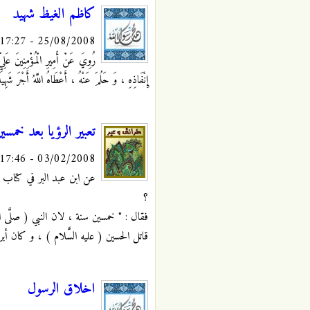
كاظم الغيظ شهيد
25/08/2008 - 17:27
رُوِيَ عَنْ أَمِيرِ الْمُؤْمِنِينَ
إِنْفَاذِهِ ، وَ حَلُمَ عَنْهُ ، أَعْطَاهُ اللَّهُ أَجْرَ شَهِي
تعبير الرؤيا بعد خمسي
03/02/2008 - 17:46
عن ابن عبد البر في كتاب " 
؟
فقال : " خمسين سنة ، لان النبي ( صلَّى ا
قاتل الحسين ( عليه السَّلام ) ، و كان 
اخلاق الرسول