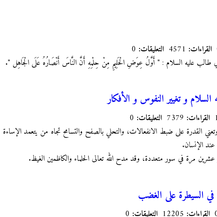
القراءات:
4571
التعليقات:
0
عليه السلام : "‏ أَوَّلُ عِوَضِ الْحَلِيمِ مِنْ حِلْمِهِ أَنَّ النَّاسَ أَنْصَارُهُ‏ عَلَى‏ الْجَاهِل ".
ه السلام و تغيير النفوس و الأفكار
القراءات:
7379
التعليقات:
0
وتعني القدرة على ضبط الانفعالات، والتحلي بالصفح والتسامح تجاه من يتعمد الإساءة 
 عند الإنسان.
حو عشرين مرة في سور متعددة، وقد مدح الله تعالى الحلماء والكاظمين الغيظ.
ي السيطرة على الغضب
القراءات:
12205
التعليقات:
0