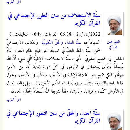
اقرأ المزيد
سنّة الاستخلاف‌ من سنن التطور الإجتماعي في
القرآن الكريم
21/11/2022 - 06:38
القراءات:
7047
التعليقات:
0
انسجاماً مع
سنّة العدل والحقّ الكونيّة
، وانعكاسها الاجتماعيّ
الشيخ محسن
الاراكي
ضمن سنّة الخط التطوّريّ الموجّه نحو قيام نظام العدل التامّ
الشامل في المجتمع البشريّ، تأتي «سنّة الاستخلاف» الإلهيّة الّتي تعني: أنّ الله
سُبحَانَهُ وَتَعَالى يستخلف في الأرض في كلّ دورة زمنيّة أمّة من الأمم،
ويرشّحها لكي تقوم بدور الخلافة الإلهيّة في الأرض، فيمكّنها في الأرض، ويخوّل
لها السلطة والقدرة، ويحمّلها مسؤوليّة قيادة الأمم الأخرى في سبيل إقامة العدل
في الأرض كلّها، وعمرانها، وإدارتها، وفقاً لشريعة الله سُبحَانَهُ وَتَعَالى العادلة.
اقرأ المزيد
سنّة العدل والحقّ‌ من سنن التطور الإجتماعي في
القرآن الكريم