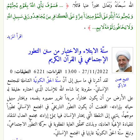
... فَسَوْفَ يَأْتِي اللَّهُ بِقَوْمٍ يُحِبُّهُمْ
الله سُبحَانَهُ وَتَعَالى مخبراً عنها قائلًا:
﴿
وَيُحِبُّونَهُ أَذِلَّةٍ عَلَى الْمُؤْمِنِينَ أَعِزَّةٍ عَلَى الْكَافِرِينَ يُجَاهِدُونَ فِي سَبِيلِ اللَّهِ
وَلَا يَخَافُونَ لَوْمَةَ لَائِمٍ ...
.
﴾
اقرأ المزيد
سنّة الابتلاء والاختبار من سنن التطور
الإجتماعي في القرآن الكريم
27/11/2022 - 13:00
القراءات:
6221
التعليقات:
0
لقد أشرنا في ما سبق إلى أنّ
سنّة الحقّ الكونيّة
الشاملة للمجتمع
الشيخ محسن
الاراكي
الإنسانيّ- مقرونة بما شاءه الله للإنسان الّذي اختاره خليفة له
على الأرض من أن يكون مختاراً، مريداً تقرير مصيره بنفسه، ويختار سبيل
حياته بإرادته- اقتضت أن يكون التطوّر التاريخيّ في المجتمع الإنسانيّ تطوّراً
موجّهاً، ينتهي إلى النقطة الّتي يختار الإنسان فيها بملئ إرادته مجتمع العدل المنقاد
للقيادة الإلهيّة العادلة، وبذلك تتحقّق الغاية المطلوبة في حركة التطوّر الاجتماعيّ،
وتبلغ سنّة الحقّ الكونيّة غايتها في المجتمع الإنسانيّ.