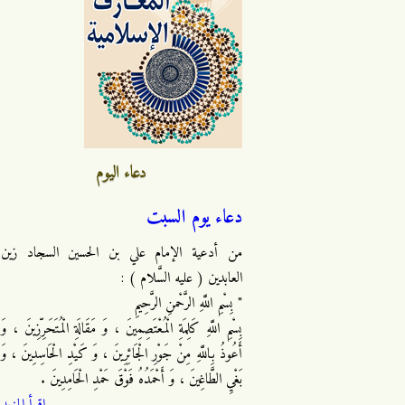
دعاء اليوم
دعاء يوم السبت
من أدعية الإمام علي بن الحسين السجاد زين
العابدين ( عليه السَّلام ) :
" بِسْمِ اللَّهِ الرَّحْمنِ الرَّحِيمِ
بِسْمِ اللَّهِ كَلِمَةِ الْمُعْتَصِمِينَ ، وَ مَقَالَةِ الْمُتَحَرِّزِينَ ، وَ
أَعُوذُ بِاللَّهِ مِنْ جَوْرِ الْجَائِرِينَ ، وَ كَيْدِ الْحَاسِدِينَ ، وَ
بَغْيِ الطَّاغِينَ ، وَ أَحْمَدُهُ فَوْقَ حَمْدِ الْحَامِدِينَ .
اقرأ المزيد