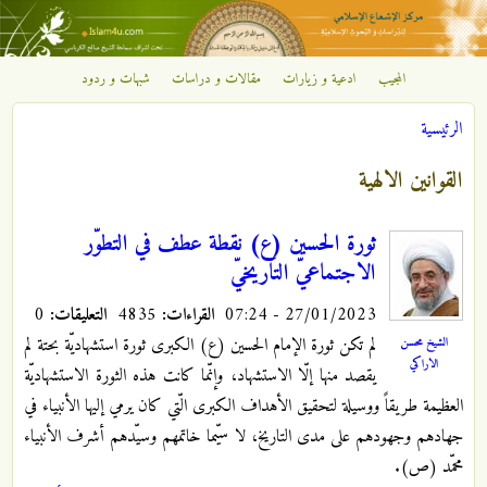
تجاوز إلى المحتوى الرئيسي
المجيب
ادعية و زيارات
مقالات و دراسات
شبهات و ردود
مركز
الرئيسية
الإشعاع
أنت هنا
القوانين الالهية
الإسلامي
ثورة الحسين (ع) نقطة عطف في التطوّر
الاجتماعيّ التاريخيّ‌
27/01/2023 - 07:24
القراءات:
4835
التعليقات:
0
لم تكن ثورة الإمام الحسين (ع) الكبرى ثورة استشهاديّة بحتة لم
الشيخ محسن
الاراكي
يقصد منها إلّا الاستشهاد، وإنّما كانت هذه الثورة الاستشهاديّة
العظيمة طريقاً ووسيلة لتحقيق الأهداف الكبرى الّتي كان يرمي إليها الأنبياء في
جهادهم وجهودهم على مدى التاريخ، لا سيّما خاتمهم وسيّدهم أشرف الأنبياء
محمّد (ص).