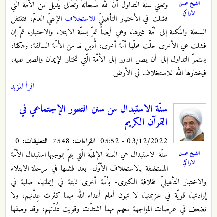
وتعني سنّة التداول أنّ الله سُبحَانَهُ وَتَعَالى يُديل من الأمّة الّتي
الشيخ محسن
الاراكي
فشلت في الأختيار التأهيليّ
للاستخلاف
الإلهيّ العامّ، فتنتقل
السلطة والمُكنة إلى أمّة غيرها، وهي أيضاً تمرّ بسنّة الابتلاء والاختبار، ثمّ إن
فشلت هي الأخرى حلّت محلّها أمّة أخرى، أُديل لها من الأمّة السالفة، وهكذا،
يستمرّ التداول إلى أن يصل الدور إلى الأمّة الّتي تختار الإيمان والصبر عليه،
فيختارها الله للاستخلاف في الأرض
اقرأ المزيد
سنّة الاستبدال‌ من سنن التطور الإجتماعي في
القرآن الكريم
03/12/2022 - 05:52
القراءات:
7548
التعليقات:
0
سنّة الاستبدال هي السنّة الإلهيّة الّتي يتمّ بموجبها استبدال الأمّة
الشيخ محسن
الاراكي
المستخلفة بالاستخلاف الأوّل- بعد فشلها في مرحلة الابتلاء
والاختبار التأهيليّ للخلافة الكبرى- بأمّة أخرى ثابتة في إيمانها، صلبة في
إرادتها، قويّة في عزيمتها، لا تهون أمام أعداء الله مهما كثرت عِدّتهم، ولا
تضعف في عرصات المواجهة معهم مهما اشتدّت وقويت عُدّتهم، وقد وصفها