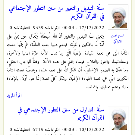
سنّة التبديل والتغيير من سنن التطور الإجتماعي
في القرآن الكريم
17/12/2022 - 00:03
القراءات:
5335
التعليقات:
0
وتعني سنّة التبديل والتغيير أنّ الله سُبحَانَهُ وَتَعَالى حين يمنّ على
الشيخ محسن
الاراكي
أمّة مّا بالتمكين والقوّة، فينعم عليها بنعمه العامّة، ثمّ يتمّها بنعمته
التّامّة الّتي هي نعمة القيادة الإلهيّة الّتي بها تنال الأمّة عزّة الدنيا والآخرة،
وسعادتهما، والفوز والفلاح فيهما، يتحتّم على هذه الأمّة- وفقاً للواجب العقليّ،
وما يحكم به الضمير الإنسانيّ- أن تشكر الله على نعمه هذه، وبخاصّة نعمته التامّة
الكبرى الّتي هي نعمة القيادة الإلهيّة، وشكر كلّ نعمة إنّما هو: أوّلًا: بالإفادة
منها، وعدم تعطيلها وإهمالها.
اقرأ المزيد
سنّة التداول‌ من سنن التطور الإجتماعي في
القرآن الكريم
10/12/2022 - 00:03
القراءات:
6715
التعليقات:
0