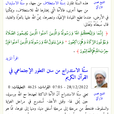
هذه السنّة تقترن
بسنّة الاستخلاف
من جهة، و
سنّة الاستبدال
الشيخ محسن
الاراكي
من جهة أخرى؛ فالأمّة الّتي يختارها الله للاستخلاف، ويمكّنها
في الأرض، عندما تطيع القيادة الإلهيّة، وتنصرها، يمنّ الله عليها بالعزّة والغلبة.
قال سُبحَانَهُ وَتَعَالى:
إِنَّمَا وَلِيُّكُمُ اللَّهُ وَرَسُولُهُ وَالَّذِينَ آمَنُوا الَّذِينَ يُقِيمُونَ الصَّلَاةَ
﴿
وَيُؤْتُونَ الزَّكَاةَ وَهُمْ رَاكِعُونَ
وَمَنْ يَتَوَلَّ اللَّهَ وَرَسُولَهُ وَالَّذِينَ آمَنُوا فَإِنَّ
*
حِزْبَ اللَّهِ هُمُ الْغَالِبُونَ
.
﴾
اقرأ المزيد
سنّة الاستدراج‌ من سنن التطور الإجتماعي في
القرآن الكريم
28/12/2022 - 07:05
القراءات:
4625
التعليقات:
0
تعني سنّة الاستدراج أنّ الأمّة الناكثة لعهدها مع الله ورسوله،
الشيخ محسن
الاراكي
حين يُملى لها- وقبل الأخذ- تُستدرج في مراحل الغواية
والسقوط، فتنحطّ من مرحلة إلى مرحلة أسفل منها، ومنها إلى غيرها، ممّا هو