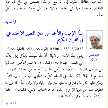
أشدّ منها انحطاطاً وسقوطاً إلى أن تبلغ مرحلة الحضيض الّتي تبلغ فيها غاية
الطغيان، فتتجاوز فيها كلّ الحدود، وتنتهك فيها كلّ حرمة، وتسحق فيها كلّ
حقّ.
اقرأ المزيد
سنّة الإمهال والأخذ من سنن التطور الإجتماعي
في القرآن الكريم
23/12/2022 - 03:00
القراءات:
5967
التعليقات:
0
وتعني سنّة الإملاء والإمهال أنّ الله سُبحَانَهُ وَتَعَالى يملي للأمّة
الشيخ محسن
الاراكي
الّتي نقضت عهدها معه، وفشلت في الاختبار التأهيليّ، فيمكّنها
من مواهب الأرض، ويمتّعها بما يمكن لها أن تتمتّع به من خيرات الأرض،
ويفسح لها المجال لكي يعلو على السطح كلّ ما تنطوي عليه من سريرة الشرّ،
ولكي تظهر كلّ ما يكمن في داخلها من نوايا الرذيلة والإجرام، حتّى إذا تبيّن ما
انطوت عليه من هويّة الإجرام والشرّ، جاءها العذاب الإلهيّ، فنفّذت في حقّها
سنّة الله الأخرى؛ وهي سنّة الأخذ.
اقرأ المزيد