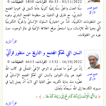
05/11/2022 - 06:33
القراءات:
5850
التعليقات:
0
سنّة العدل والحقّ سنّة إلهيّة كونيّة عامّة تشمل في عمومها المجتمع
الشيخ محسن
الاراكي
البشريّ، مع فارق في التنفيذ بين منظومة المجتمع البشريّ وغيره
من المنظومات الكونيّة، نشأ من اختياريّة السلوك الإنسانيّ والحرّيّة التكوينيّة
الّتي وهبها الله للإنسان، وبها استحقّ موقع الخلافة الإلهيّة في عالم الوجود، دون
غيره من المخلوقات.
اقرأ المزيد
السنن التي تحكم المجتمع و التاريخ من منظور قرآنيّ
16/10/2022 - 13:32
القراءات:
6653
التعليقات:
0
إنّ من أهمّ ما تصدّى له الوحي الإلهيّ المتمثّل في كتاب الله
الشيخ محسن
المجيد هو بيان القوانين والسنن التي تحكم المجتمع الإنسانيّ في
الاراكي
تطوّره منذ بداية تكوينه حتّى الغاية التي لابدّ أن يصل إليها في
مسيرته الكادحة إلى الله سُبحَانَهُ وَتَعَالى:
يَا أَيُّهَا الْإِنْسَانُ إِنَّكَ كَادِحٌ إِلَىٰ رَبِّكَ كَدْحًا ...
.
﴾
﴿
اقرأ المزيد