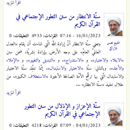
اقرأ المزيد
سنّة الانتظار من سنن التطور الإجتماعي في
القرآن الكريم
16/01/2023 - 07:16
القراءات:
4933
التعليقات:
0
وتعني سنّة الانتظار أنّ إرادة الله الّتي شاءت أن يقام «العدل
الشيخ محسن
الاراكي
العالميّ العامّ» على وجه الأرض بإرادة بشريّة، ضمن سنن
«الابتلاء والاختبار»
، و
«الاستدراج»
، و
«التبديل والتغيير»
، و
«الإملاء
والأخذ»
، وبالتالي: سنّة
«الاختيار والاستبدال»
، إنّما تنفِّذ سنّة الاختيار
والاستبدال الّتي بها ترشَّح الأمّة الصالحة الأخيرة «
الاستخلاف
الكبير»، من
خلال تنفيذ «سنّة الانتظار» ...
اقرأ المزيد
سنّة الإعزاز و الإذلال‌ من سنن التطور
الإجتماعي في القرآن الكريم
04/01/2023 - 07:09
القراءات:
4218
التعليقات:
0