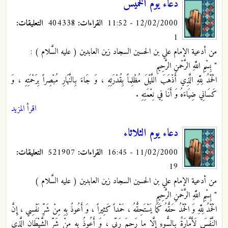
دعاء يوم الخميس
12/02/2000 - 11:52
القراءات:
404338
التعليقات:
1
من أدعية الإمام علي بن الحسين السجاد زين العابدين ( عليه السَّلام ) :
" بِسْمِ اللَّهِ الرَّحْمنِ الرَّحِيمِ
الْحَمْدُ لِلَّهِ الَّذِي أَذْهَبَ اللَّيْلَ مُظْلِماً بِقُدْرَتِهِ ، وَ جَاءَ بِالنَّهَارِ مُبْصِراً بِرَحْمَتِهِ ، وَ
كَسَانِي ضِيَاءَهُ وَ أَنَا فِي نِعْمَتِهِ .
اقرأ المزيد
دعاء يوم الثلاثاء
11/02/2000 - 16:45
القراءات:
521907
التعليقات:
19
من أدعية الإمام علي بن الحسين السجاد زين العابدين ( عليه السَّلام )
" بِسْمِ اللَّهِ الرَّحْمنِ الرَّحِيمِ
الْحَمْدُ لِلَّهِ وَ الْحَمْدُ حَقُّهُ كَمَا يَسْتَحِقُّهُ ، حَمْداً كَثِيراً ، وَ أَعُوذُ بِهِ مِنْ شَرِّ نَفْسِي ، إِنَّ
النَّفْسَ لَأَمَّارَةٌ بِالسُّوءِ إِلَّا ما رَحِمَ رَبِّي ، وَ أَعُوذُ بِهِ مِنْ شَرِّ الشَّيْطَانِ الَّذِي