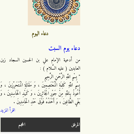
دعاء اليوم
دعاء يوم السبت
من أدعية الإمام علي بن الحسين السجاد زين
العابدين ( عليه السَّلام ) :
" بِسْمِ اللَّهِ الرَّحْمنِ الرَّحِيمِ
بِسْمِ اللَّهِ كَلِمَةِ الْمُعْتَصِمِينَ ، وَ مَقَالَةِ الْمُتَحَرِّزِينَ ، وَ
أَعُوذُ بِاللَّهِ مِنْ جَوْرِ الْجَائِرِينَ ، وَ كَيْدِ الْحَاسِدِينَ ، وَ
بَغْيِ الطَّاغِينَ ، وَ أَحْمَدُهُ فَوْقَ حَمْدِ الْحَامِدِينَ .
اقرأ المزيد
المرفق
الحجم