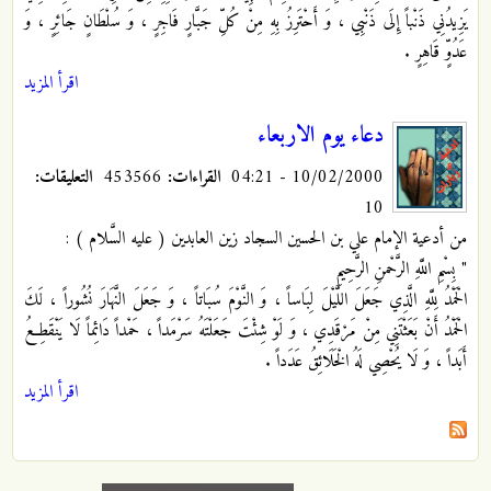
يَزِيدُنِي ذَنْباً إِلَى ذَنْبِي ، وَ أَحْتَرِزُ بِهِ مِنْ كُلِّ جَبَّارٍ فَاجِرٍ ، وَ سُلْطَانٍ جَائِرٍ ، وَ
عَدُوٍّ قَاهِرٍ .
اقرأ المزيد
دعاء يوم الاربعاء
10/02/2000 - 04:21
القراءات:
453566
التعليقات:
10
من أدعية الإمام علي بن الحسين السجاد زين العابدين ( عليه السَّلام ) :
" بِسْمِ اللَّهِ الرَّحْمنِ الرَّحِيمِ
الْحَمْدُ لِلَّهِ الَّذِي جَعَلَ اللَّيْلَ لِبَاساً ، وَ النَّوْمَ سُبَاتاً ، وَ جَعَلَ النَّهَارَ نُشُوراً ، لَكَ
الْحَمْدُ أَنْ بَعَثْتَنِي مِنْ مَرْقَدِي ، وَ لَوْ شِئْتَ جَعَلْتَهُ سَرْمَداً ، حَمْداً دَائِماً لَا يَنْقَطِعُ
أَبَداً ، وَ لَا يُحْصِي لَهُ الْخَلَائِقُ عَدَداً .
اقرأ المزيد