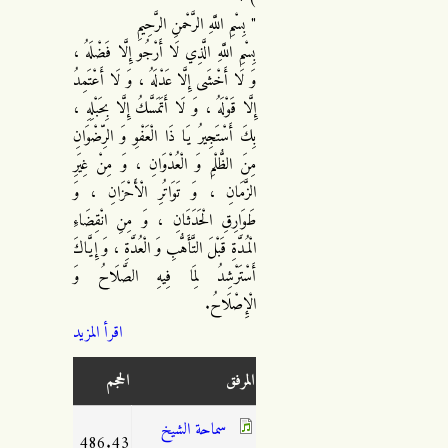
" بِسْمِ اللَّهِ الرَّحْمنِ الرَّحِيمِ
بِسْمِ اللَّهِ الَّذِي لَا أَرْجُو إِلَّا فَضْلَهُ ،
وَ لَا أَخْشَى إِلَّا عَدْلَهُ ، وَ لَا أَعْتَمِدُ
إِلَّا قَوْلَهُ ، وَ لَا أَتَمَسَّكُ إِلَّا بِحَبْلِهِ ،
بِكَ أَسْتَجِيرُ يَا ذَا الْعَفْوِ وَ الرِّضْوَانِ
مِنَ الظُّلْمِ وَ الْعُدْوَانِ ، وَ مِنْ غِيَرِ
الزَّمَانِ ، وَ تَوَاتُرِ الْأَحْزَانِ ، وَ
طَوَارِقِ الْحَدَثَانِ ، وَ مِنِ انْقِضَاءِ
الْمُدَّةِ قَبْلَ التَّأَهُّبِ وَ الْعُدَّةِ ، وَ إِيَّاكَ
أَسْتَرْشِدُ لِمَا فِيهِ الصَّلَاحُ وَ
الْإِصْلَاحُ.
اقرأ المزيد
المرفق
الحجم
سماحة الشيخ
486.43