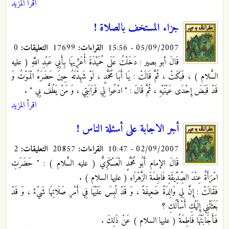
اقرأ المزيد
جزاء المستخف بالصلاة !
05/09/2007 - 15:56
القراءات:
17699
التعليقات:
0
قَالَ أبو بصير : دَخَلْتُ عَلَى حُمَيْدَةَ
أُعَزِّيهَا بِأَبِي عَبْدِ اللَّهِ ( عليه
السَّلام ) ، فَبَكَتْ ، ثُمَّ قَالَتْ : يَا أَبَا مُحَمَّدٍ ، لَوْ شَهِدْتَهُ حِينَ حَضَرَهُ الْمَوْتُ وَ
قَدْ قَبَضَ إِحْدَى عَيْنَيْهِ ، ثُمَّ قَالَ : " ادْعُوا لِي قَرَابَتِي ، وَ مَنْ يَطُفُّ بِي " .
اقرأ المزيد
أجر الاجابة على أسئلة الناس !
02/09/2007 - 10:47
القراءات:
20857
التعليقات:
2
قَالَ الإمام أَبُو مُحَمَّدٍ الْعَسْكَرِيُّ
( عليه السَّلام ) : " حَضَرَتِ
امْرَأَةٌ عِنْدَ الصِّدِّيقَةِ فَاطِمَةَ الزَّهْرَاءِ ( عليها السلام ) .
فَقَالَتْ : إِنَّ لِي وَالِدَةً ضَعِيفَةً ، وَ قَدْ لُبِسَ عَلَيْهَا فِي أَمْرِ صَلَاتِهَا شَيْ‏ءٌ ، وَ قَدْ
بَعَثَتْنِي إِلَيْكِ أَسْأَلُكِ ؟
فَأَجَابَتْهَا فَاطِمَةُ ( عليها السلام ) عَنْ ذَلِكَ .