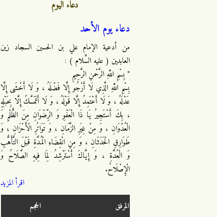
دعاء اليوم
دعاء يوم الأحد
من أدعية الإمام علي بن الحسين السجاد زين
العابدين ( عليه السَّلام ) :
" بِسْمِ اللَّهِ الرَّحْمنِ الرَّحِيمِ
بِسْمِ اللَّهِ الَّذِي لَا أَرْجُو إِلَّا فَضْلَهُ ، وَ لَا أَخْشَى إِلَّا
عَدْلَهُ ، وَ لَا أَعْتَمِدُ إِلَّا قَوْلَهُ ، وَ لَا أَتَمَسَّكُ إِلَّا بِحَبْلِهِ
، بِكَ أَسْتَجِيرُ يَا ذَا الْعَفْوِ وَ الرِّضْوَانِ مِنَ الظُّلْمِ وَ
الْعُدْوَانِ ، وَ مِنْ غِيَرِ الزَّمَانِ ، وَ تَوَاتُرِ الْأَحْزَانِ ، وَ
طَوَارِقِ الْحَدَثَانِ ، وَ مِنِ انْقِضَاءِ الْمُدَّةِ قَبْلَ التَّأَهُّبِ
وَ الْعُدَّةِ ، وَ إِيَّاكَ أَسْتَرْشِدُ لِمَا فِيهِ الصَّلَاحُ وَ
الْإِصْلَاحُ.
اقرأ المزيد
المرفق
الحجم