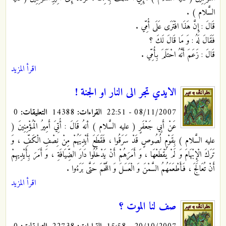
السَّلام ) .
قَالَ : إِنَّ هَذَا افْتَرَى عَلَى أُمِّي .
فَقَالَ لَهُ : وَ مَا قَالَ لَكَ ؟
قَالَ : زَعَمَ أَنَّهُ احْتَلَمَ بِأُمِّي .
اقرأ المزيد
الايدي تجر الى النار او الجنة !
08/11/2007 - 22:51
القراءات:
14388
التعليقات:
0
عَنْ أَبِي جَعْفَرٍ
( عليه السَّلام ) أنهُ قَالَ : أُتِيَ أَمِيرُ الْمُؤْمِنِينَ (
عليه السَّلام ) بِقَوْمٍ لُصُوصٍ قَدْ سَرَقُوا ، فَقَطَعَ أَيْدِيَهُمْ مِنْ نِصْفِ الْكَفِّ ، وَ
تَرَكَ الْإِبْهَامَ وَ لَمْ يَقْطَعْهَا ، وَ أَمَرَهُمْ أَنْ يَدْخُلُوا دَارَ الضِّيَافَةِ ، وَ أَمَرَ بِأَيْدِيهِمْ
أَنْ تُعَالَجَ ، فَأَطْعَمَهُمُ السَّمْنَ وَ الْعَسَلَ وَ اللَّحْمَ حَتَّى بَرَءُوا .
اقرأ المزيد
صف لنا الموت ؟