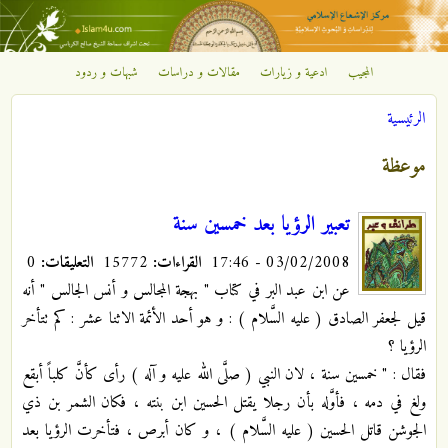
تجاوز إلى المحتوى الرئيسي
المجيب
ادعية و زيارات
مقالات و دراسات
شبهات و ردود
مركز
الرئيسية
الإشعاع
أنت هنا
موعظة
الإسلامي
تعبير الرؤيا بعد خمسين سنة
03/02/2008 - 17:46
القراءات:
15772
التعليقات:
0
عن ابن عبد البر في كتاب " بهجة المجالس و أنس الجالس " أنه
قيل لجعفر الصادق ( عليه السَّلام ) : و هو أحد الأئمة الاثنا عشر : كم تتأخر
الرؤيا ؟
فقال : " خمسين سنة ، لان النبي ( صلَّى الله عليه و آله ) رأى كأنَّ كلباً أبقع
ولغ في دمه ، فأوَّله بأن رجلا يقتل الحسين ابن بنته ، فكان الشمر بن ذي
الجوشن قاتل الحسين ( عليه السَّلام ) ، و كان أبرص ، فتأخرت الرؤيا بعد