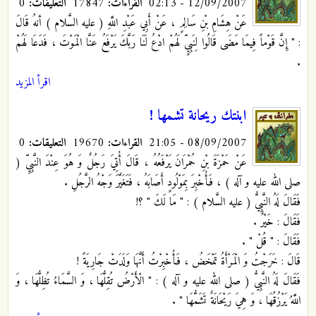
12/09/2007 - 02:13
القراءات:
17847
التعليقات:
0
عَنْ هِشَامِ بْنِ سَالِمٍ ، عَنْ أَبِي عَبْدِ اللَّهِ
( عليه السَّلام ) أنهُ قَالَ
: " إِنَّ قَوْماً فِيمَا مَضَى قَالُوا لِنَبِيٍّ لَهُمْ ادْعُ لَنَا رَبَّكَ يَرْفَعُ عَنَّا الْمَوْتَ ، فَدَعَا لَهُمْ
.
اقرأ المزيد
ابنتك ريحانة تشمها !
08/09/2007 - 21:05
القراءات:
19670
التعليقات:
0
عَنْ حَمْزَةَ بْنِ حُمْرَانَ يَرْفَعُهُ ، قَالَ أُتِيَ رَجُلٌ وَ هُوَ عِنْدَ النَّبِيِّ (
صلى الله عليه و آله ) ، فَأُخْبِرَ بِمَوْلُودٍ أَصَابَهُ ، فَتَغَيَّرَ وَجْهُ الرَّجُلِ .
فَقَالَ لَهُ النَّبِيُّ ( عليه السَّلام ) : " مَا لَكَ " ؟!
فَقَالَ : خَيْرٌ .
فَقَالَ : " قُلْ " .
قَالَ : خَرَجْتُ وَ الْمَرْأَةُ تَمْخَضُ ، فَأُخْبِرْتُ أَنَّهَا وَلَدَتْ جَارِيَةً !
فَقَالَ لَهُ النَّبِيُّ ( صلى الله عليه و آله ) : " الْأَرْضُ تُقِلُّهَا ، وَ السَّمَاءُ تُظِلُّهَا ، وَ
اللَّهُ يَرْزُقُهَا ، وَ هِيَ رَيْحَانَةٌ تَشَمُّهَا " .