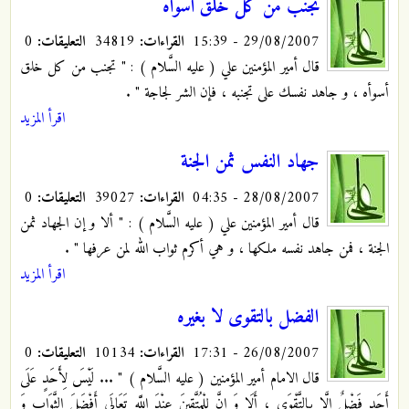
تجنب من كل خلق أسوأه
29/08/2007 - 15:39
القراءات:
34819
التعليقات:
0
قال أمير المؤمنين علي ( عليه السَّلام ) : " تجنب من كل خلق
أسوأه ، و جاهد نفسك على تجنبه ، فإن الشر لجاجة "
.
اقرأ المزيد
جهاد النفس ثمن الجنة
28/08/2007 - 04:35
القراءات:
39027
التعليقات:
0
قال أمير المؤمنين علي ( عليه السَّلام ) : " ألا و إن الجهاد ثمن
الجنة ، فمن جاهد نفسه ملكها ، و هي أكرم ثواب الله لمن عرفها "
.
اقرأ المزيد
الفضل بالتقوى لا بغيره
26/08/2007 - 17:31
القراءات:
10134
التعليقات:
0
قال الامام أمير المؤمنين ( عليه السَّلام ) " ... لَيْسَ لِأَحَدٍ عَلَى
أَحَدٍ فَضْلٌ إِلَّا بِالتَّقْوَى ، أَلَا وَ إِنَّ لِلْمُتَّقِينَ عِنْدَ اللَّهِ تَعَالَى أَفْضَلَ الثَّوَابِ وَ