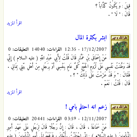
قِيلَ : وَ يَكُونُ كَذَّاباً ؟
قَالَ : " لَا "
.
اقرأ المزيد
ابشر بكثرة المال
17/12/2007 - 12:35
القراءات:
14040
التعليقات:
0
عَنْ إِسْحَاقَ بْنِ عَمَّارٍ قَالَ قُلْتُ لِأَبِي عَبْدِ اللَّهِ
( عليه السلام ) إِنِّي
قَدْ وَطَّنْتُ نَفْسِي عَلَى لُزُومِ الْحَجِّ كُلَّ عَامٍ بِنَفْسِي أَوْ بِرَجُلٍ مِنْ أَهْلِ بَيْتِي بِمَالِي .
فَقَالَ : " وَ قَدْ عَزَمْتَ عَلَى ذَلِكَ " ؟ .
قَالَ : قُلْتُ : نَعَمْ .
اقرأ المزيد
زعم انه احتلم بامي !
12/11/2007 - 03:59
القراءات:
20441
التعليقات:
0
عَنْ سَمَاعَةَ ، قَالَ ، قَالَ : إِنَّ رَجُلًا قَالَ لِرَجُلٍ عَلَى عَهْدِ أَمِيرِ
الْمُؤْمِنِينَ ( عليه السَّلام ) : إِنِّي احْتَلَمْتُ بِأُمِّكَ ، فَرَفَعَهُ إِلَى أَمِيرِ الْمُؤْمِنِينَ ( عليه