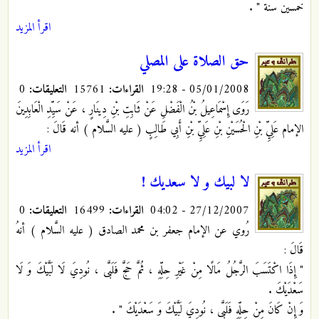
خمسين سنة "
.
اقرأ المزيد
حق الصلاة على المصلي
05/01/2008 - 19:28
القراءات:
15761
التعليقات:
0
رَوَى إِسْمَاعِيلُ بْنُ الْفَضْلِ عَنْ ثَابِتِ بْنِ دِينَارٍ ، عَنْ سَيِّدِ الْعَابِدِينَ
الإمام عَلِيِّ بْنِ الْحُسَيْنِ بْنِ عَلِيِّ بْنِ أَبِي طَالِبٍ ( عليه السَّلام ) أنه قَالَ :
اقرأ المزيد
لا لبيك و لا سعديك !
27/12/2007 - 04:02
القراءات:
16499
التعليقات:
0
رُوي عن الإمام جعفر بن محمد الصادق ( عليه السَّلام ) أنهُ
قَالَ :
" إِذَا اكْتَسَبَ الرَّجُلُ مَالًا مِنْ غَيْرِ حِلِّهِ ، ثُمَّ حَجَّ فَلَبَّى ، نُودِيَ لَا لَبَّيْكَ وَ لَا
سَعْدَيْكَ .
وَ إِنْ كَانَ مِنْ حِلِّهِ فَلَبَّى ، نُودِيَ لَبَّيْكَ وَ سَعْدَيْكَ "
.