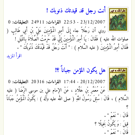
أنت رجل قد قيدتك ذنوبك !
23/12/2007 - 22:53
القراءات:
24911
التعليقات:
0
رُوي أن رَجُلاً جاء إِلَى أَمِيرِ الْمُؤْمِنِينَ عَلِيِّ بْنِ أَبِي طَالِبٍ (
صلوات الله عليه ) فَقَالَ : يَا أَمِيرَ الْمُؤْمِنِينَ إِنِّي قَدْ حُرِمْتُ الصَّلَاةَ بِاللَّيْلِ !
فَقَالَ أَمِيرُ الْمُؤْمِنِينَ ( عليه السَّلام ) : " أَنْتَ رَجُلٌ قَدْ قَيَّدَتْكَ ذُنُوبُكَ "
.
اقرأ المزيد
هل يكون المؤمن جباناً ؟!
20/12/2007 - 17:44
القراءات:
20316
التعليقات:
0
عَنْ مُعَمَّرِ بْنِ خَلَّادٍ ، عَنْ الإمام علي بن موسى الرِّضَا ( عليه
السَّلام ) ، قَالَ : سُئِلَ رَسُولُ اللَّهِ ( صلى الله عليه وآله ) : يَكُونُ الْمُؤْمِنُ جَبَاناً
؟
قَالَ : " نَعَمْ " .
قِيلَ : وَ يَكُونُ بَخِيلًا ؟
قَالَ : " نَعَمْ " .