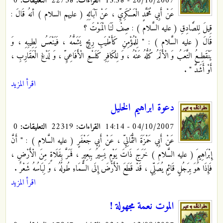
20/10/2007 - 15:58
القراءات:
22738
التعليقات:
0
عَنْ أَبِي مُحَمَّدٍ الْعَسْكَرِيِّ
، عَنْ آبَائِهِ ( عليهم السلام ) أنهُ قَالَ :
قِيلَ لِلصَّادِقِ ( عليه السَّلام ) : صِفْ لَنَا الْمَوْتَ ؟
قَالَ ( عليه السَّلام ) : " لِلْمُؤْمِنِ كَأَطْيَبِ رِيحٍ يَشَمُّهُ ، فَيَنْعَسُ لِطِيبِهِ ، وَ
يَنْقَطِعُ التَّعَبُ وَ الْأَلَمُ كُلُّهُ عَنْهُ ، وَ لِلْكَافِرِ كَلَسْعِ الْأَفَاعِيِّ ، وَ لَدْغِ الْعَقَارِبِ ،
أَوْ أَشَدَّ " .
اقرأ المزيد
دعوة ابراهيم الخليل
04/10/2007 - 14:14
القراءات:
22319
التعليقات:
0
عَنْ أَبِي حَمْزَةَ الثُّمَالِيِّ ، عَنْ أَبِي جَعْفَرٍ
( عليه السَّلام ) : " أَنَّ
إِبْرَاهِيمَ ( عليه السَّلام ) خَرَجَ ذَاتَ يَوْمٍ يَسِيرُ بِبَعِيرٍ ، فَمَرَّ بِفَلَاةٍ مِنَ الْأَرْضِ ،
فَإِذَا هُوَ بِرَجُلٍ قَائِمٍ يُصَلِّي ، قَدْ قَطَعَ الْأَرْضَ إِلَى السَّمَاءِ طُولُهُ ، وَ لِبَاسُهُ شَعْرٌ .
اقرأ المزيد
الموت نعمة مجهولة !