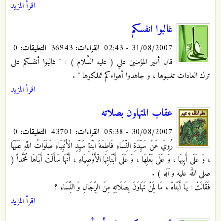
اقرأ المزيد
غالبوا انفسكم
31/08/2007 - 02:43
القراءات:
36943
التعليقات:
0
قال أمير المؤمنين علي ( عليه السَّلام ) : " غالبوا أنفسكم على
ترك العادات تغلبوها ، و جاهدوا أهواءكم تملكوها "
.
اقرأ المزيد
عقاب المتهاون بصلاته
30/08/2007 - 05:38
القراءات:
43701
التعليقات:
0
رُوِيَ عَنْ سَيِّدَةِ النِّسَاءِ فَاطِمَةَ ابْنَةِ سَيِّدِ الْأَنْبِيَاءِ صَلَوَاتُ اللَّهِ عَلَيْهَا
، وَ عَلَى أَبِيهَا ، وَ عَلَى بَعْلِهَا ، وَ عَلَى أَبْنَائِهَا الْأَوْصِيَاءِ ، أَنَّهَا سَأَلَتْ أَبَاهَا مُحَمَّداً (
صلى الله عليه و آله ) .
فَقَالَتْ : يَا أَبَتَاهْ ، مَا لِمَنْ تَهَاوَنَ بِصَلَاتِهِ مِنَ الرِّجَالِ وَ النِّسَاءِ ؟
اقرأ المزيد