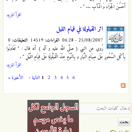
أَحْسَنَ الْجَزَاءِ وَ الْمَآبِ ... "
.
اقرأ المزيد
اثر القيلولة في قيام الليل
25/08/2007 - 06:28
القراءات:
14519
التعليقات:
0
رُوي عن النبي ( صلَّى الله عليه و آله ) أنه قال : " تَعَاوَنُوا
بِأَكْلِ السَّحُورِ عَلَى صِيَامِ النَّهَارِ و بِالنَّوْمِ عِنْدَ الْقَيْلُولَةِ عَلَى قِيَامِ اللَّيْلِ "
.
اقرأ المزيد
6
5
4
3
2
1
التالية ›
الأخيرة »
الصفحات
‏إدخال كلمات البحث ‏