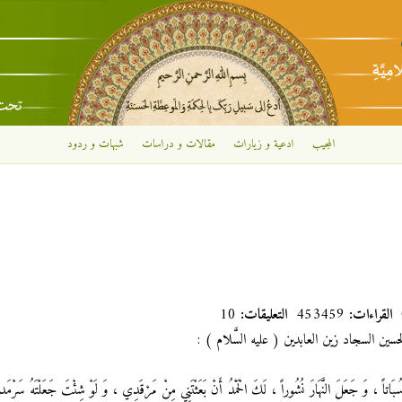
تجاوز إلى المحتوى الرئيسي
المجيب
ادعية و زيارات
مقالات و دراسات
شبهات و ردود
القراءات:
453459
التعليقات:
10
ين السجاد زين العابدين ( عليه السَّلام ) :
ْمَ سُبَاتاً ، وَ جَعَلَ النَّهَارَ نُشُوراً ، لَكَ الْحَمْدُ أَنْ بَعَثْتَنِي مِنْ مَرْقَدِي ، وَ لَوْ شِئْتَ جَعَلْتَهُ سَرْمَد