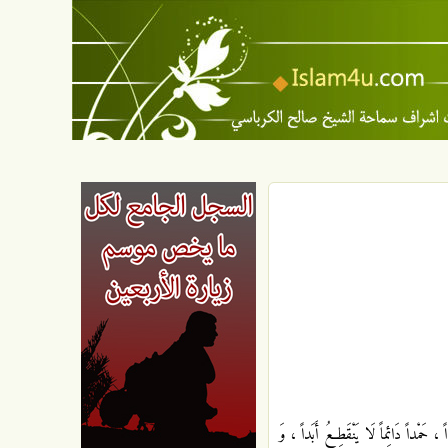
اً ، حَمْداً دَائِماً لَا يَنْقَطِعُ أَبَداً ، وَ