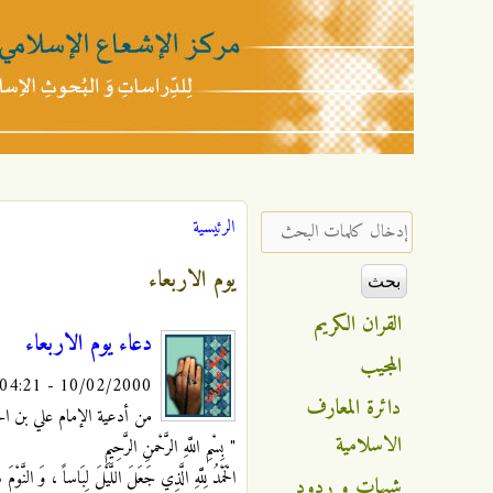
مركز
الإشعاع
‏إدخال كلمات البحث ‏
الرئيسية
أنت هنا
الإسلامي
يوم الاربعاء
القران الكريم
دعاء يوم الاربعاء
المجيب
10/02/2000 - 04:21
دائرة المعارف
من أدعية الإمام علي بن الحس
الاسلامية
" بِسْمِ اللَّهِ الرَّحْمنِ الرَّحِيمِ
الْحَمْدُ لِلَّهِ الَّذِي جَعَلَ اللَّيْلَ لِبَاساً ، وَ النَّو
شبهات و ردود