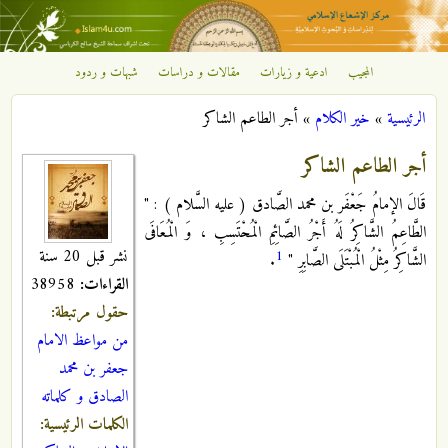
تجاوز إلى المحتوى الرئيسي
المجيب
ادعية و زيارات
مقالات و دراسات
شبهات و ردود
مركز
الرئيسية
»
خير الكلام
»
أجر الطاعم الشاكر
الإشعاع
أنت هنا
أجر الطاعم الشاكر
الإسلامي
قَالَ الإمامُ جَعْفَر بن محمد الصَّادق ( عليه السَّلام ) : "
الطَّاعِمُ الشَّاكِرُ لَهُ أَجْرُ الصَّائِمِ الْمُحْتَسِبِ ، وَ الْمُعَافَى
نشر قبل 20 سنة
1
الشَّاكِرُ مِثْلُ الْمُبْتَلَى الصَّابِرِ "
.
القراءات:
38958
حقول مرتبطة:
من مواعظ الامام
جعفر بن محمد
الصادق و كلماته
الكلمات الرئيسية: