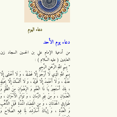
دعاء اليوم
دعاء يوم الأحد
من أدعية الإمام علي بن الحسين السجاد زين
العابدين ( عليه السَّلام ) :
" بِسْمِ اللَّهِ الرَّحْمنِ الرَّحِيمِ
بِسْمِ اللَّهِ الَّذِي لَا أَرْجُو إِلَّا فَضْلَهُ ، وَ لَا أَخْشَى إِلَّا
عَدْلَهُ ، وَ لَا أَعْتَمِدُ إِلَّا قَوْلَهُ ، وَ لَا أَتَمَسَّكُ إِلَّا بِحَبْلِهِ
، بِكَ أَسْتَجِيرُ يَا ذَا الْعَفْوِ وَ الرِّضْوَانِ مِنَ الظُّلْمِ وَ
الْعُدْوَانِ ، وَ مِنْ غِيَرِ الزَّمَانِ ، وَ تَوَاتُرِ الْأَحْزَانِ ، وَ
طَوَارِقِ الْحَدَثَانِ ، وَ مِنِ انْقِضَاءِ الْمُدَّةِ قَبْلَ التَّأَهُّبِ
وَ الْعُدَّةِ ، وَ إِيَّاكَ أَسْتَرْشِدُ لِمَا فِيهِ الصَّلَاحُ وَ