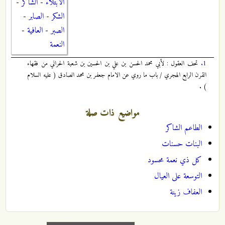
الابتلاء
-
الشاكر
-
الشكر
-
الصابر
-
الصبر
-
العافية
-
النعمة
1.
تحف العقول : لأبي محمد الحسن بن علي بن الحسين بن شعبة الحراني من فقهاء
القرن الرابع الهجري / باب ما روي عن الامام جعفر بن محمد الصادق ( عليه السلام
) .
مواضيع ذات صلة
الطاعم الشاكر
البنات حسنات
كل ذي نعمة محسود
التوسعة على العيال
العفاف زينة