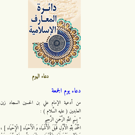
دعاء اليوم
دعاء يوم الجمعة
من أدعية الإمام علي بن الحسين السجاد زين
العابدين ( عليه السَّلام ) :
" بِسْمِ اللَّهِ الرَّحْمنِ الرَّحِيمِ
الْحَمْدُ لِلَّهِ الْأَوَّلِ قَبْلَ الْأَشْيَاءِ وَ الْأَحْيَاءِ [ الْإِحْيَاءِ ] ،