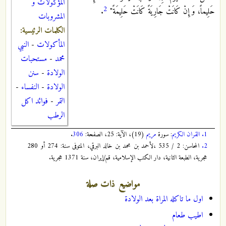
المؤكولات و
2
حَلِيماً، وَ إِنْ كَانَتْ جَارِيَةً كَانَتْ حَلِيمَةً"
.
المشروبات
الكلمات الرئيسية:
المأكولات
-
النبي
محمد
-
مستحبات
الولادة
-
سنن
الولادة
-
النفساء
-
التمر
-
فوائد اكل
الرطب
1.
القران الكريم
: سورة
مريم
(19)، الآية: 25، الصفحة:
306
.
2.
المحاسن: 2 / 535 ،لأحمد بن محمد بن خالد البرقي، المتوفى سنة: 274 أو 280
هجرية، الطبعة الثانية، دار الكتب الإسلامية، قم/إيران، سنة 1371 هجرية.
مواضيع ذات صلة
اول ما تاكله المراة بعد الولادة
اطيب طعام