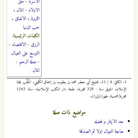
الأسرة
-
حق
الاولاد
-
المال ،
الثروة ، الانفاق ،
حب الدنيا
الكلمات الرئيسية:
الرزق
-
الاقتصاد
-
التوسع على العيال
-
صلة الرحم
-
المال
1.
الكافي: 4 / 11، للشيخ أبي جعفر محمد بن يعقوب بن إسحاق الكُليني، المُلَقَّب بثقة
الإسلام، المتوفى سنة : 329 هجرية، طبعة دار الكتب الإسلامية، سنة: 1365
هجرية/شمسية، طهران/إيران.
مواضيع ذات صلة
حد الايثار و فضله
حاجة العيال اولا ثم الصدقة