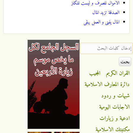
الاموال للصرف و ليست للكنز
الصدقة تزيد المال
المال يفنى و العمل يبقى
‏إدخال كلمات البحث ‏
القران الكريم
المجيب
دائرة المعارف الاسلامية
شبهات و ردود
الاجابات اليومية
ادعية و زيارات
مكتبتك الاسلامية