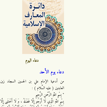
دعاء اليوم
دعاء يوم الأحد
من أدعية الإمام علي بن الحسين السجاد زين
العابدين ( عليه السَّلام ) :
" بِسْمِ اللَّهِ الرَّحْمنِ الرَّحِيمِ
بِسْمِ اللَّهِ الَّذِي لَا أَرْجُو إِلَّا فَضْلَهُ ، وَ لَا أَخْشَى إِلَّا