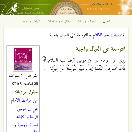
تجاوز إلى المحتوى الرئيسي
المجيب
ادعية و زيارات
مقالات و دراسات
شبهات و ردود
مركز
الرئيسية
»
خير الكلام
»
التوسعة على العيال واجبة
الإشعاع
أنت هنا
التوسعة على العيال واجبة
الإسلامي
رُوِيَ عن الإمام علي بن موسى الرضا عليه السلام أنَّهُ
1
قَالَ: "صَاحِبُ النِّعْمَةِ يَجِبُ عَلَيْهِ التَّوْسِعَةُ عَنْ عِيَالِهِ"
.
نشر قبل 9 سنوات
القراءات:
8765
حقول مرتبطة:
من مواعظ الامام
علي بن موسى
الرضا و كلماته
-
الحياة الزوجية و