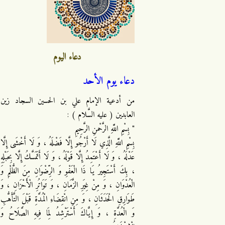
دعاء اليوم
دعاء يوم الأحد
من أدعية الإمام علي بن الحسين السجاد زين
العابدين ( عليه السَّلام ) :
" بِسْمِ اللَّهِ الرَّحْمنِ الرَّحِيمِ
بِسْمِ اللَّهِ الَّذِي لَا أَرْجُو إِلَّا فَضْلَهُ ، وَ لَا أَخْشَى إِلَّا
عَدْلَهُ ، وَ لَا أَعْتَمِدُ إِلَّا قَوْلَهُ ، وَ لَا أَتَمَسَّكُ إِلَّا بِحَبْلِهِ
، بِكَ أَسْتَجِيرُ يَا ذَا الْعَفْوِ وَ الرِّضْوَانِ مِنَ الظُّلْمِ وَ
الْعُدْوَانِ ، وَ مِنْ غِيَرِ الزَّمَانِ ، وَ تَوَاتُرِ الْأَحْزَانِ ، وَ
طَوَارِقِ الْحَدَثَانِ ، وَ مِنِ انْقِضَاءِ الْمُدَّةِ قَبْلَ التَّأَهُّبِ
وَ الْعُدَّةِ ، وَ إِيَّاكَ أَسْتَرْشِدُ لِمَا فِيهِ الصَّلَاحُ وَ