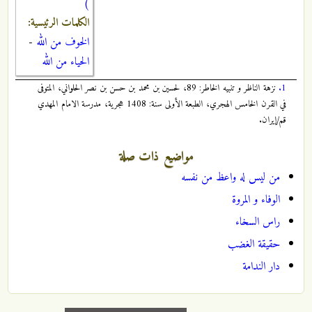
)
الكلمات الرئيسية:
الخوف من الله
-
الحياء من الله
1.
نزهة الناظر و تنبيه الخاطر: 89، لحسين بن محمد بن حسن بن نصر الحلواني، المتوفى
في القرن الخامس الهجري، الطبعة الأولى سنة: 1408 هجرية، مدرسة الامام المهدي
قم/إيران.
مواضيع ذات صلة
من ليس له واعظ من نفسه
الوفاء و المروة
راس السخاء
حقيقة الغضب
دار الندامة