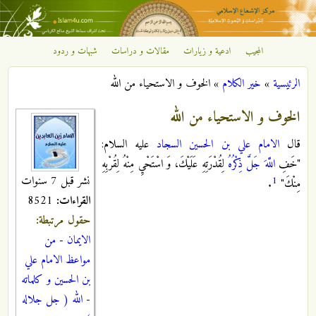
تجاوز إلى المحتوى الرئيسي
المجيب
ادعية و زيارات
مقالات و دراسات
شبهات و ردود
مركز
الرئيسية
»
خير الكلام
»
الخوف و الاستحياء من الله
الإشعاع
أنت هنا
الخوف و الاستحياء من الله
الإسلامي
قال
الامام علي بن الحسين السجاد
عليه السلام:
"خَفِ
اللَّهَ جَلَّ ذِكْرُهُ
لِقُدْرَتِهِ عَلَيْكَ، وَ اسْتَحْيِ مِنْهُ لِقُرْبِهِ
نشر قبل 7 سنوات
1
مِنْكَ‏"
.
القراءات:
8521
حقول مرتبطة:
الايمان
-
من
مواعظ الامام علي
بن الحسين و كلماته
-
الله ( جل جلاله