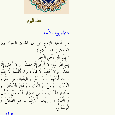
دعاء اليوم
دعاء يوم الأحد
من أدعية الإمام علي بن الحسين السجاد زين
العابدين ( عليه السَّلام ) :
" بِسْمِ اللَّهِ الرَّحْمنِ الرَّحِيمِ
بِسْمِ اللَّهِ الَّذِي لَا أَرْجُو إِلَّا فَضْلَهُ ، وَ لَا أَخْشَى إِلَّا
عَدْلَهُ ، وَ لَا أَعْتَمِدُ إِلَّا قَوْلَهُ ، وَ لَا أَتَمَسَّكُ إِلَّا بِحَبْلِهِ
، بِكَ أَسْتَجِيرُ يَا ذَا الْعَفْوِ وَ الرِّضْوَانِ مِنَ الظُّلْمِ وَ
الْعُدْوَانِ ، وَ مِنْ غِيَرِ الزَّمَانِ ، وَ تَوَاتُرِ الْأَحْزَانِ ، وَ
طَوَارِقِ الْحَدَثَانِ ، وَ مِنِ انْقِضَاءِ الْمُدَّةِ قَبْلَ التَّأَهُّبِ
وَ الْعُدَّةِ ، وَ إِيَّاكَ أَسْتَرْشِدُ لِمَا فِيهِ الصَّلَاحُ وَ
الْإِصْلَاحُ.
اقرأ المزيد