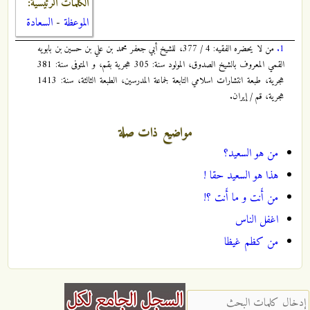
الكلمات الرئيسية:
الموعظة
-
السعادة
1.
من لا يحضره الفقيه: 4 / 377، للشيخ أبي جعفر محمد بن علي بن حسين بن بابويه
القمي المعروف بالشيخ الصدوق، المولود سنة: 305 هجرية بقم، و المتوفى سنة: 381
هجرية، طبعة انتشارات اسلامي التابعة لجماعة المدرسين، الطبعة الثالثة، سنة: 1413
هجرية، قم / إيران.
مواضيع ذات صلة
من هو السعيد؟
هذا هو السعيد حقا !
من أَنت و ما أَنت ؟!
اغفل الناس
من كظم غيظا
‏إدخال كلمات البحث ‏