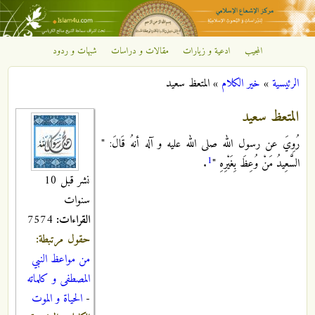
تجاوز إلى المحتوى الرئيسي
المجيب
ادعية و زيارات
مقالات و دراسات
شبهات و ردود
مركز
الرئيسية
»
خير الكلام
»
المتعظ سعيد
الإشعاع
أنت هنا
المتعظ سعيد
الإسلامي
رُوِيَ عن رسول الله صلى الله عليه و آله أنهُ قَالَ: "
1
السَّعِيدُ مَنْ وُعِظَ بِغَيْرِهِ "
.
نشر قبل 10
سنوات
القراءات:
7574
حقول مرتبطة:
من مواعظ النبي
المصطفى و كلماته
-
الحياة و الموت