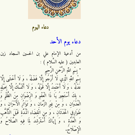
دعاء اليوم
دعاء يوم الأحد
من أدعية الإمام علي بن الحسين السجاد زين
العابدين ( عليه السَّلام ) :
" بِسْمِ اللَّهِ الرَّحْمنِ الرَّحِيمِ
بِسْمِ اللَّهِ الَّذِي لَا أَرْجُو إِلَّا فَضْلَهُ ، وَ لَا أَخْشَى إِلَّا
عَدْلَهُ ، وَ لَا أَعْتَمِدُ إِلَّا قَوْلَهُ ، وَ لَا أَتَمَسَّكُ إِلَّا بِحَبْلِهِ
، بِكَ أَسْتَجِيرُ يَا ذَا الْعَفْوِ وَ الرِّضْوَانِ مِنَ الظُّلْمِ وَ
الْعُدْوَانِ ، وَ مِنْ غِيَرِ الزَّمَانِ ، وَ تَوَاتُرِ الْأَحْزَانِ ، وَ
طَوَارِقِ الْحَدَثَانِ ، وَ مِنِ انْقِضَاءِ الْمُدَّةِ قَبْلَ التَّأَهُّبِ
وَ الْعُدَّةِ ، وَ إِيَّاكَ أَسْتَرْشِدُ لِمَا فِيهِ الصَّلَاحُ وَ
الْإِصْلَاحُ.