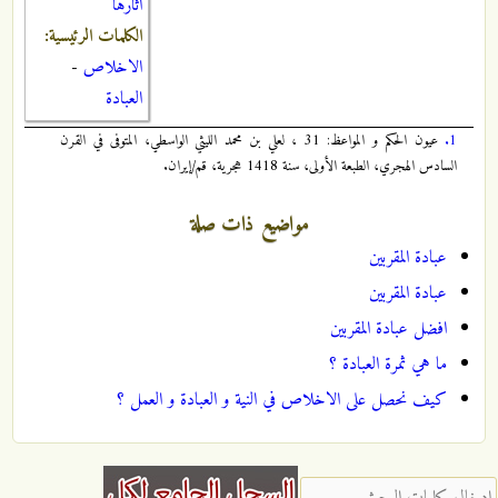
آثارها
الكلمات الرئيسية:
الاخلاص
-
العبادة
1.
عيون الحكم و المواعظ: 31 ، لعلي بن محمد الليثي الواسطي، المتوفى في القرن
السادس الهجري، الطبعة الأولى، سنة 1418 هجرية، قم/إيران.
مواضيع ذات صلة
عبادة المقربين
عبادة المقربين
افضل عبادة المقربين
ما هي ثمرة العبادة ؟
كيف نحصل على الاخلاص في النية و العبادة و العمل ؟
‏إدخال كلمات البحث ‏