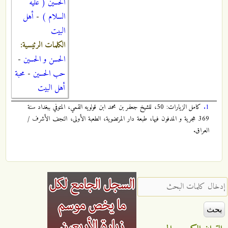
الحسين ( عليه
السلام )
-
أهل
البيت
الكلمات الرئيسية:
الحسن و الحسين
-
حب الحسين
-
محبة
أهل البيت
1.
كامل الزيارات: 50، للشيخ جعفر بن محمد ابن قولويه القمي، المتوفي ببغداد سنة
369 هجرية و المدفون فيها، طبعة دار المرتضوية، الطعبة الأولى، النجف الأشرف /
العراق.
‏إدخال كلمات البحث ‏