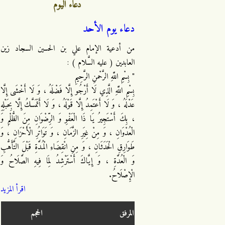
دعاء اليوم
دعاء يوم الأحد
من أدعية الإمام علي بن الحسين السجاد زين
العابدين ( عليه السَّلام ) :
" بِسْمِ اللَّهِ الرَّحْمنِ الرَّحِيمِ
بِسْمِ اللَّهِ الَّذِي لَا أَرْجُو إِلَّا فَضْلَهُ ، وَ لَا أَخْشَى إِلَّا
عَدْلَهُ ، وَ لَا أَعْتَمِدُ إِلَّا قَوْلَهُ ، وَ لَا أَتَمَسَّكُ إِلَّا بِحَبْلِهِ
، بِكَ أَسْتَجِيرُ يَا ذَا الْعَفْوِ وَ الرِّضْوَانِ مِنَ الظُّلْمِ وَ
الْعُدْوَانِ ، وَ مِنْ غِيَرِ الزَّمَانِ ، وَ تَوَاتُرِ الْأَحْزَانِ ، وَ
طَوَارِقِ الْحَدَثَانِ ، وَ مِنِ انْقِضَاءِ الْمُدَّةِ قَبْلَ التَّأَهُّبِ
وَ الْعُدَّةِ ، وَ إِيَّاكَ أَسْتَرْشِدُ لِمَا فِيهِ الصَّلَاحُ وَ
الْإِصْلَاحُ.
اقرأ المزيد
المرفق
الحجم