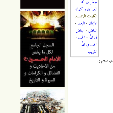
جعفر بن محمد
الصادق و كلماته
الكلمات الرئيسية:
الايمان
-
البعيد
-
البغض
-
البغض
في الله
-
الحب
-
الحب في الله
-
القريب
ليه السلام ) .