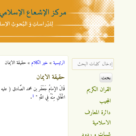
مركز
الإشعاع
‏إدخال كلمات البحث ‏
الرئيسية
»
خير الكلام
»
حقيقة الايمان
أنت هنا
الإسلامي
حقيقة الايمان
القران الكريم
قَالَ الإمامُ جَعْفَر بن محمد الصَّادق ( عليه السَّلام 
1
الْخَلْقِ مِنْهُ فِي اللَّهِ "
.
المجيب
دائرة المعارف
الاسلامية
شبهات و ردود