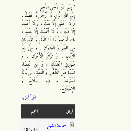
" بِسْمِ اللَّهِ الرَّحْمنِ الرَّحِيمِ
بِسْمِ اللَّهِ الَّذِي لَا أَرْجُو إِلَّا فَضْلَهُ ،
وَ لَا أَخْشَى إِلَّا عَدْلَهُ ، وَ لَا أَعْتَمِدُ
إِلَّا قَوْلَهُ ، وَ لَا أَتَمَسَّكُ إِلَّا بِحَبْلِهِ ،
بِكَ أَسْتَجِيرُ يَا ذَا الْعَفْوِ وَ الرِّضْوَانِ
مِنَ الظُّلْمِ وَ الْعُدْوَانِ ، وَ مِنْ غِيَرِ
الزَّمَانِ ، وَ تَوَاتُرِ الْأَحْزَانِ ، وَ
طَوَارِقِ الْحَدَثَانِ ، وَ مِنِ انْقِضَاءِ
الْمُدَّةِ قَبْلَ التَّأَهُّبِ وَ الْعُدَّةِ ، وَ إِيَّاكَ
أَسْتَرْشِدُ لِمَا فِيهِ الصَّلَاحُ وَ
الْإِصْلَاحُ.
اقرأ المزيد
المرفق
الحجم
سماحة الشيخ
486.43