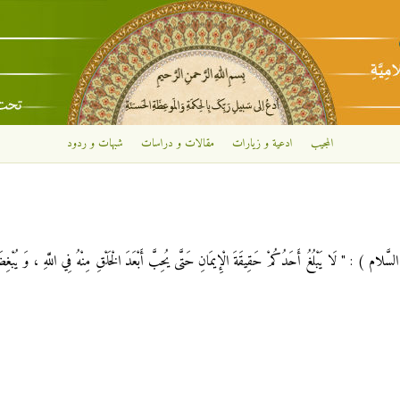
تجاوز إلى المحتوى الرئيسي
المجيب
ادعية و زيارات
مقالات و دراسات
شبهات و ردود
) : " لَا يَبْلُغُ أَحَدُكُمْ حَقِيقَةَ الْإِيمَانِ حَتَّى يُحِبَّ أَبْعَدَ الْخَلْقِ مِنْهُ فِي اللَّهِ ، وَ يُبْغ