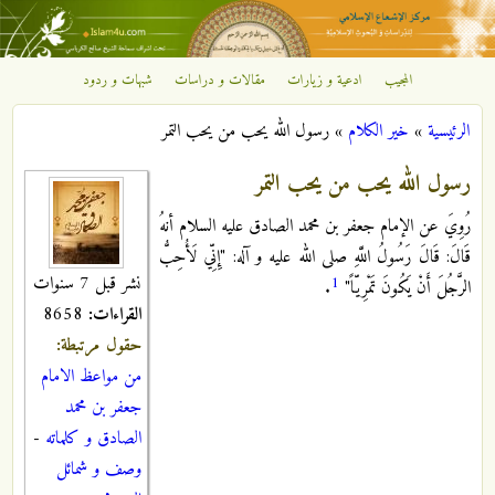
تجاوز إلى المحتوى الرئيسي
المجيب
ادعية و زيارات
مقالات و دراسات
شبهات و ردود
مركز
الرئيسية
»
خير الكلام
»
رسول الله يحب من يحب التمر
الإشعاع
أنت هنا
رسول الله يحب من يحب التمر
الإسلامي
رُوِيَ عن الإمام جعفر بن محمد الصادق عليه السلام أنهُ
قَالَ: قَالَ رَسُولُ اللَّهِ صلى الله عليه و آله: "إِنِّي لَأُحِبُّ
نشر قبل 7 سنوات
1
الرَّجُلَ أَنْ يَكُونَ تَمْرِيّاً"
.
القراءات:
8658
حقول مرتبطة:
من مواعظ الامام
جعفر بن محمد
الصادق و كلماته
-
وصف و شمائل