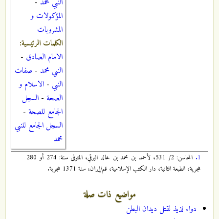
النبي محمد
-
المؤكولات و
المشروبات
الكلمات الرئيسية:
الامام الصادق
-
النبي محمد
-
صفات
النبي
-
الاسلام و
الصحة
-
السجل
الجامع للصحة
-
السجل الجامع للنبي
محمد
1.
المحاسن: 2/ 531، لأحمد بن محمد بن خالد البرقي، المتوفى سنة: 274 أو 280
هجرية، الطبعة الثانية، دار الكتب الإسلامية، قم/إيران، سنة 1371 هجرية.
مواضيع ذات صلة
دواء لذيذ لقتل ديدان البطن