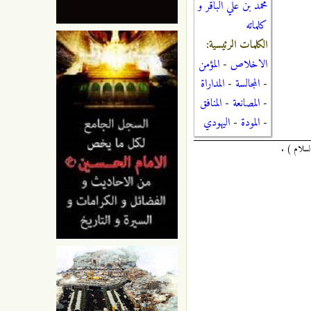
محمد بن علي الباقر و
كلماته
الكلمات الرئيسية:
الاخلاص
-
المؤمن
-
المجالسة
-
المداراة
-
المصانعة
-
المنافق
-
المودة
-
اليهودي
لسلام ) .