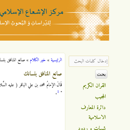
مركز
الإشعاع
‏إدخال كلمات البحث ‏
الرئيسية
»
خير الكلام
»
صانع المنافق بلس
أنت هنا
الإسلامي
صانع المنافق بلسانك
القران الكريم
قَالَ الإمامُ محمد بن علي الباقر ( عليه السَّلام ) :
1
.
"
المجيب
دائرة المعارف
الاسلامية
شبهات و ردود