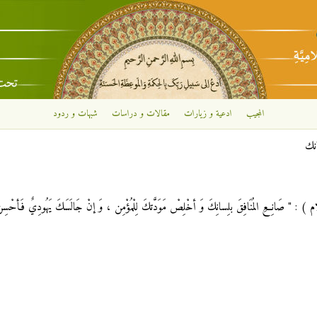
تجاوز إلى المحتوى الرئيسي
المجيب
ادعية و زيارات
مقالات و دراسات
شبهات و ردود
انك
 " صَانِعِ المُنَافِقَ بلِسانِكَ وَ أخْلِصْ مَوَدَّتكَ لِلْمُؤْمِن ، وَ إنْ جَالَسَكَ يَهُودِيٌ فَأحْسِنْ مُ