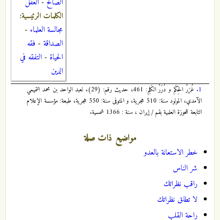
الصالح
-
العقل
الكلمات الرئيسية:
مجالسة العلماء
-
الصداقة
-
فقه
الحياة
-
التفقه في
الدين
1.
غُرَرُ الحِكَم و دُرَرُ الكَلِم: 461، حديث رقم: (29)، لعبد الواحد بن محمد التميمي
الآمدي، المولود سنة: 510 هجرية، و المتوفى سنة: 550 هجرية، طبعة: مؤسسة الإعلام
التابعة للحوزة العلمية بقم / إيران ، سنة : 1366 شمسية.
مواضيع ذات صلة
خطر الاستعانة بالعدو
شر الناس
راقب نظراتك
لا تطلق نظراتك
راحة القلب