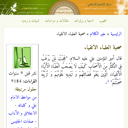
تجاوز إلى المحتوى الرئيسي
المجيب
ادعية و زيارات
مقالات و دراسات
شبهات و ردود
مركز
الرئيسية
»
خير الكلام
»
صحبة العلماء الاتقياء
الإشعاع
أنت هنا
صحبة العلماء الاتقياء
الإسلامي
قال أمير المؤمنين علي عليه السلام: "عَجِبْتُ لِمَنْ يَرْغَبُ
فِي التَّكَثُّرِ مِنَ الْأَصْحَابِ كَيْفَ لَا يَصْحَبُ الْعُلَمَاءَ الْأَلِبَّاءَ
نشر قبل 9 سنوات
الْأَتْقِيَاءَ، الَّذِينَ يَغْنَمُ‏ فَضَائِلَهُمْ‏ وَ تَهْدِيهِ عُلُومُهُمْ وَ تُزَيِّنُهُ
القراءات:
9184
1
صُحْبَتُهُمْ"
.
حقول مرتبطة:
من مواعظ الامام
علي و كلماته
-
الاخلاق و الآداب
-
صفات الجليس