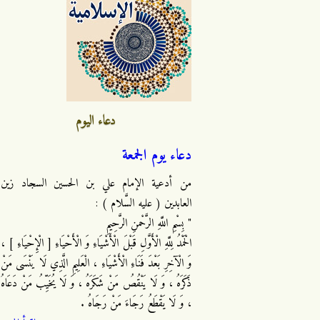
دعاء اليوم
دعاء يوم الجمعة
من أدعية الإمام علي بن الحسين السجاد زين
العابدين ( عليه السَّلام ) :
" بِسْمِ اللَّهِ الرَّحْمنِ الرَّحِيمِ
الْحَمْدُ لِلَّهِ الْأَوَّلِ قَبْلَ الْأَشْيَاءِ وَ الْأَحْيَاءِ [ الْإِحْيَاءِ ] ،
وَ الْآخِرِ بَعْدَ فَنَاءِ الْأَشْيَاءِ ، الْعَلِيمِ الَّذِي لَا يَنْسَى مَنْ
ذَكَرَهُ ، وَ لَا يَنْقُصُ مَنْ شَكَرَهُ ، وَ لَا يُخَيِّبُ مَنْ دَعَاهُ
، وَ لَا يَقْطَعُ رَجَاءَ مَنْ رَجَاهُ .