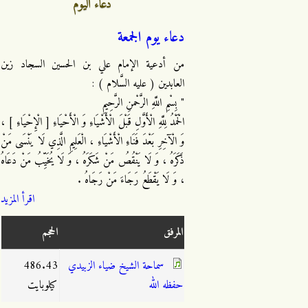
دعاء اليوم
دعاء يوم الجمعة
من أدعية الإمام علي بن الحسين السجاد زين
العابدين ( عليه السَّلام ) :
" بِسْمِ اللَّهِ الرَّحْمنِ الرَّحِيمِ
الْحَمْدُ لِلَّهِ الْأَوَّلِ قَبْلَ الْأَشْيَاءِ وَ الْأَحْيَاءِ [ الْإِحْيَاءِ ] ،
وَ الْآخِرِ بَعْدَ فَنَاءِ الْأَشْيَاءِ ، الْعَلِيمِ الَّذِي لَا يَنْسَى مَنْ
ذَكَرَهُ ، وَ لَا يَنْقُصُ مَنْ شَكَرَهُ ، وَ لَا يُخَيِّبُ مَنْ دَعَاهُ
، وَ لَا يَقْطَعُ رَجَاءَ مَنْ رَجَاهُ .
اقرأ المزيد
المرفق
الحجم
سماحة الشيخ ضياء الزبيدي
486.43
حفظه الله
كيلوبايت