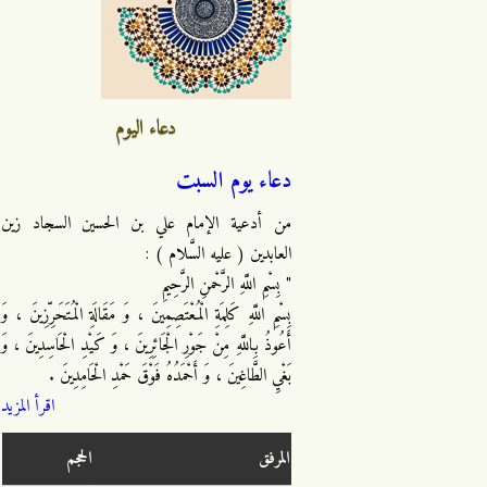
دعاء اليوم
دعاء يوم السبت
من أدعية الإمام علي بن الحسين السجاد زين
العابدين ( عليه السَّلام ) :
" بِسْمِ اللَّهِ الرَّحْمنِ الرَّحِيمِ
بِسْمِ اللَّهِ كَلِمَةِ الْمُعْتَصِمِينَ ، وَ مَقَالَةِ الْمُتَحَرِّزِينَ ، وَ
أَعُوذُ بِاللَّهِ مِنْ جَوْرِ الْجَائِرِينَ ، وَ كَيْدِ الْحَاسِدِينَ ، وَ
بَغْيِ الطَّاغِينَ ، وَ أَحْمَدُهُ فَوْقَ حَمْدِ الْحَامِدِينَ .
اقرأ المزيد
المرفق
الحجم