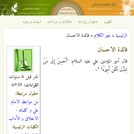
تجاوز إلى المحتوى الرئيسي
المجيب
ادعية و زيارات
مقالات و دراسات
شبهات و ردود
مركز
الرئيسية
»
خير الكلام
»
فائدة الاحسان
الإشعاع
أنت هنا
فائدة الاحسان
الإسلامي
قال أمير المؤمنين علي عليه السلام: "أَحْسِنْ إِلَى مَنْ
1
شِئْتَ تَكُنْ أَمِيرَهُ"
.
نشر قبل 6 سنوات
القراءات:
6939
حقول مرتبطة:
من مواعظ الامام
علي و كلماته
-
الاخلاق و الآداب
الكلمات الرئيسية: