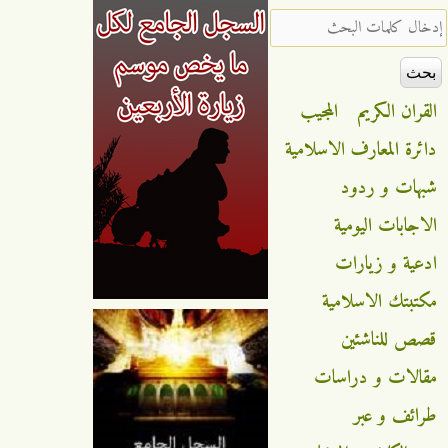
‏إدخال كلمات البحث ‏
القران الكريم
المجيب
دائرة المعارف الاسلامية
شبهات و ردود
الاجابات اليومية
ادعية و زيارات
مكتبتك الاسلامية
قصص للناشئين
مقالات و دراسات
طرائف و عبر