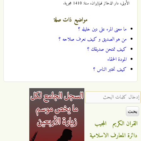
الأولى، دار الذخائر قم/ايران، سنة: 1410 هجرية.
مواضيع ذات صلة
ما معنى المرء على دين خليله ؟
من هو الصديق و كيف نعرف صلاحه ؟
كيف تمتحن صديقك ؟
المودة الحمقاء
كيف تختبر الناس ؟
‏إدخال كلمات البحث ‏
القران الكريم
المجيب
دائرة المعارف الاسلامية