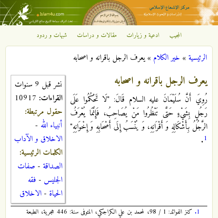
تجاوز إلى المحتوى الرئيسي
المجيب
ادعية و زيارات
مقالات و دراسات
شبهات و ردود
مركز
الرئيسية
»
خير الكلام
»
يعرف الرجل باقرانه و اصحابه
الإشعاع
أنت هنا
يعرف الرجل باقرانه و اصحابه
نشر قبل 9 سنوات
الإسلامي
القراءات:
10917
رُوِيَ أَنَّ سُلَيْمَانَ عليه السلام قَالَ: "لَا تَحْكُمُوا عَلَى
حقول مرتبطة:
رَجُلٍ بِشَيْ‏ءٍ حَتَّى تَنْظُرُوا مَنْ يُصَاحِبُ، فَإِنَّمَا يُعْرَفُ‏
أنبياء الله
-
الرَّجُلُ‏ بِأَشْكَالِهِ‏ وَ أَقْرَانِهِ، وَ يُنْسَبُ إِلَى أَصْحَابِهِ وَ إِخْوَانِهِ"
1
الاخلاق و الآداب
.
الكلمات الرئيسية:
الصداقة
-
صفات
الجليس
-
فقه
الحياة
-
الاخلاق
1.
كنز الفوائد: 1 / 98، لمحمد بن علي الكراجكي، المتوفى سنة: 446 هجرية، الطبعة