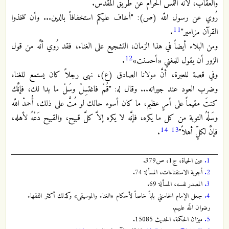
والعقاب، لأنَّه التمس الحرام عن طريق المقدَّس.‏
رُوي عن رسول اللَّه (ص): "أخاف عليكم استخفافاً بالدين... وأن تتخذوا
11
القرآن مزامير"
.‏
ومن البلاء أيضاً في هذا الزمان، التشجيع على الغناء، فقد رُوي أنَّه من قول
12
الزور أن يقول للمغني «أحسنت»
.‏
وفي قصة للعبرة، أنَّ مولانا الصادق (ع)، نهى رجلاً كان يستمع للغناء
وضرب العود عند جيرانه... وقال له: "قُمْ فاغتسِلْ وسَلْ ما بدا لك، فإنَّك
كنتَ مقيماً على أمرٍ عظيم، ما كان أسوء حالك لو مُتَّ على ذلك، أُحمدْ اللَّه
وسَلْهُ التوبة من كل ما يكره، فإنَّه لا يكره إلاَّ كلَّ قبيح، والقبيح دَعْهُ لأهله،
14
13
فإنَّ لكلٍّ أهلاً"
.
1.
عين الحياة، ج‏1، ص‏379.‏
2.
أجوبة الاستفتاءات، المسألة 74.‏
3.
المصدر نفسه، المسألة 69.‏
4.
جعل الإمام الخامنئي باباً خاصاً لأحكام «الغناء والموسيقى» وكذلك أكثر الفقهاء
رضوان اللَّه عليهم.‏
5.
ميزان الحكمة، الحديث 15085.‏