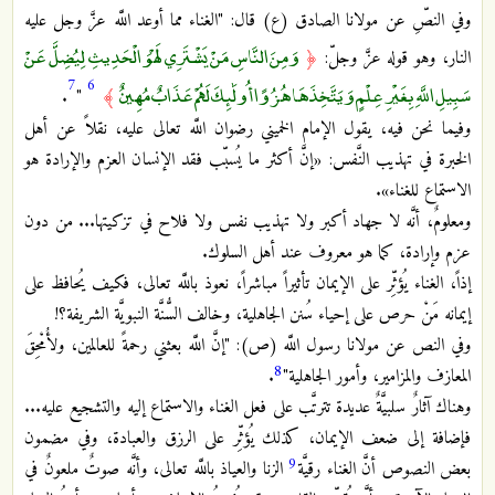
وفي النصِّ عن مولانا الصادق (ع) قال: "الغناء مما أوعد اللَّه عزَّ وجل عليه
وَمِنَ النَّاسِ مَنْ يَشْتَرِي لَهْوَ الْحَدِيثِ لِيُضِلَّ عَنْ
النار، وهو قوله عزَّ وجلّ:
﴿
7
6
سَبِيلِ اللَّهِ بِغَيْرِ عِلْمٍ وَيَتَّخِذَهَا هُزُوًا أُولَٰئِكَ لَهُمْ عَذَابٌ مُهِينٌ
﴾
"
.‏
وفيما نحن فيه، يقول الإمام الخميني رضوان اللَّه تعالى عليه، نقلاً عن أهل
الخبرة في تهذيب النَّفس: «إنَّ أكثر ما يُسبّب فقد الإنسان العزم والإرادة هو
الاستماع للغناء».‏
ومعلومٌ، أنَّه لا جهاد أكبر ولا تهذيب نفس ولا فلاح في تزكيتها... من دون
عزم وإرادة، كما هو معروف عند أهل السلوك.‏
إذاً، الغناء يُؤثِّر على الإيمان تأثيراً مباشراً، نعوذ باللَّه تعالى، فكيف يُحافظ على
إيمانه مَنْ حرص على إحياء سُنن الجاهلية، وخالف السُّنَّة النبويَّة الشريفة؟!‏
وفي النص عن مولانا رسول اللَّه (ص): "إنَّ اللَّه بعثني رحمةً للعالمين، ولأُمْحِقَ
8
المعازف والمزامير، وأمور الجاهلية"
.‏
وهناك آثارٌ سلبيَّةٌ عديدة تترتَّب على فعل الغناء والاستماع إليه والتشجيع عليه...
فإضافة إلى ضعف الإيمان، كذلك يُؤثِّر على الرزق والعبادة، وفي مضمون
9
بعض النصوص أنَّ الغناء رقيَّة
الزنا والعياذ باللَّه تعالى، وأنَّه صوتٌ ملعونٌ في