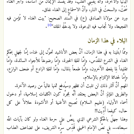
الدنيا والآخرة، وأنَّه يُقسِّي القلب، وقد يُفسدُ الإيمان من أساسه، وأجرُ الغناء
سُحْتٌ، والسحتُ في النار، وأنَّ الاستماع إلى الغناء نفاق.‏
ورد عن مولانا الصادق (ع) في السَّند الصحيح: "بيت الغناء لا تُؤمن فيه
10
الفجيعة، ولا تُجاب فيه الدعوة، ولا يدخُلُه الملك"
.‏
البلاء في هذا الزمان
وممَّا ابتُلينا به في هذا الزمان، أنَّ بعض الأناشيد تحوَّل إلى غناء، إمَّا لجهلٍ بحكم
الغناء في الشرع المقدَّس، وإمَّا لقلة الخبرة، وإمَّا رضوخاً للأجواء السائدة، وإمَّا
تقليداً لِما يفعله الآخرون، وإمَّا طمعاً بالمال، وإمَّا لقلة الرادع أو ضعف الوازع،
وإمَّا لحداثة الإلتزام بالإسلام.‏
المهم أنَّ آثار ذلك لن تلبث أن تظهر وسيُدفع ثمنها غالياً من رصيد الآخرة.‏
والطريق المؤلم: أنَّ البعض يعتقد أنَّه بمجرَّد كون الكلمات إسلامية، أو دخول
أسماء الأولياء (عليهم السلام) تُصبح الأغنية أو الأنشودة حلالاً على كل
حال، كيفما أُدِّيت!!!‏
وهذا جهلٌ بالحكم الشرعي الذي ينصُّ على حرمة الغناء ولو كان بآيات اللَّه
سبحانه... بل نصَّ الإمام الخميني قُدِّس سرُّه الشريف، على تضاعف العذاب