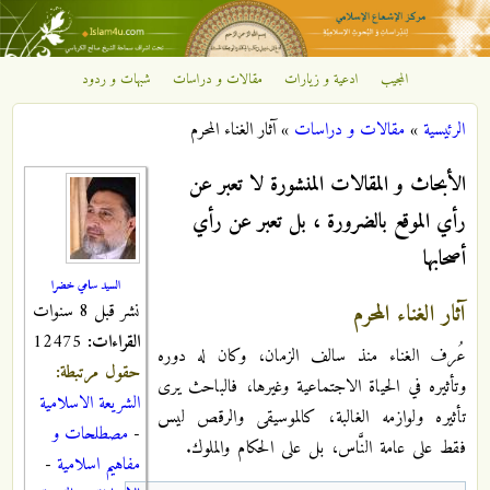
تجاوز إلى المحتوى الرئيسي
المجيب
ادعية و زيارات
مقالات و دراسات
شبهات و ردود
مركز
الرئيسية
»
مقالات و دراسات
»
آثار الغناء المحرم‏
الإشعاع
أنت هنا
الأبحاث و المقالات المنشورة لا تعبر عن
الإسلامي
رأي الموقع بالضرورة ، بل تعبر عن رأي
أصحابها
السيد سامي خضرا
آثار الغناء المحرم‏
نشر قبل 8 سنوات
القراءات:
12475
عُرف الغناء منذ سالف الزمان، وكان له دوره
حقول مرتبطة:
وتأثيره في الحياة الاجتماعية وغيرها، فالباحث يرى
الشريعة الاسلامية
تأثيره ولوازمه الغالبة، كالموسيقى والرقص ليس
-
مصطلحات و
فقط على عامة النَّاس، بل على الحكام والملوك.
مفاهيم اسلامية
-