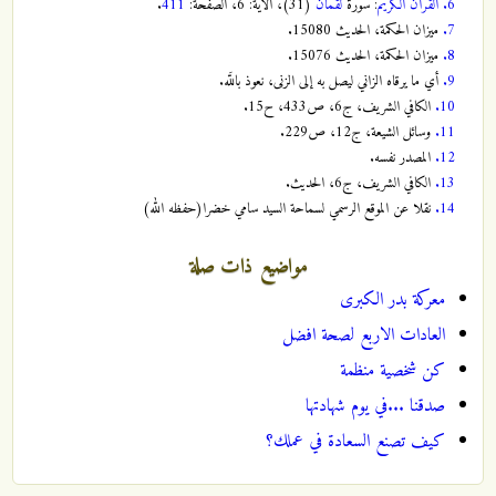
6.
القران الكريم
: سورة
لقمان
(31)، الآية: 6، الصفحة:
411
.
7.
ميزان الحكمة، الحديث 15080.‏
8.
ميزان الحكمة، الحديث 15076.‏
9.
أي ما يرقاه الزاني ليصل به إلى الزنى، نعوذ باللَّه.‏
10.
الكافي الشريف، ج‏6، ص‏433، ح‏15.‏
11.
وسائل الشيعة، ج‏12، ص‏229.‏
12.
المصدر نفسه.‏
13.
الكافي الشريف، ج‏6، الحديث.‏
14.
نقلا عن الموقع الرسمي لسماحة السيد سامي خضرا(حفظه الله)
مواضيع ذات صلة
معركة بدر الكبرى
العادات الاربع لصحة افضل
كن شخصية منظمة
صدقنا ...في يوم شهادتها
كيف تصنع السعادة في عملك؟