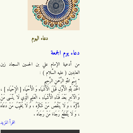
دعاء اليوم
دعاء يوم الجمعة
من أدعية الإمام علي بن الحسين السجاد زين
العابدين ( عليه السَّلام ) :
" بِسْمِ اللَّهِ الرَّحْمنِ الرَّحِيمِ
الْحَمْدُ لِلَّهِ الْأَوَّلِ قَبْلَ الْأَشْيَاءِ وَ الْأَحْيَاءِ [ الْإِحْيَاءِ ] ،
وَ الْآخِرِ بَعْدَ فَنَاءِ الْأَشْيَاءِ ، الْعَلِيمِ الَّذِي لَا يَنْسَى مَنْ
ذَكَرَهُ ، وَ لَا يَنْقُصُ مَنْ شَكَرَهُ ، وَ لَا يُخَيِّبُ مَنْ دَعَاهُ
، وَ لَا يَقْطَعُ رَجَاءَ مَنْ رَجَاهُ .
اقرأ المزيد