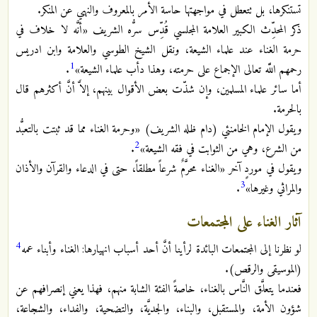
تستنكرها، بل تتعطل في مواجهتها حاسة الأمر بالمعروف والنهي عن المنكر.‏
ذكر المحدِّث الكبير العلامة المجلسي قُدِّس سرُّه الشريف «أنَّه لا خلاف في
حرمة الغناء عند علماء الشيعة، ونقل الشيخ الطوسي والعلامة وابن ادريس
1
رحمهم اللَّه تعالى الإجماع على حرمته، وهذا دأب علماء الشيعة»
.‏
أما سائر علماء المسلمين، وإن شذّت بعض الأقوال بينهم، إلاَّ أنَّ أكثرهم قال
بالحرمة.‏
ويقول الإمام الخامنئي (دام ظله الشريف) «وحرمة الغناء مما قد ثبتت بالتعبُّد
2
من الشرع، وهي من الثوابت في فقه الشيعة»
.‏
ويقول في موردٍ آخر «الغناء محرَّمٌ شرعاً مطلقاً، حتى في الدعاء والقرآن والأذان
3
والمراثي وغيرها»
.‏
آثار الغناء على المجتمعات
4
لو نظرنا إلى المجتمعات البائدة لرأينا أنَّ أحد أسباب انهيارها: الغناء وأبناء عمه
(الموسيقى والرقص).‏
فعندما يتعلَّق النَّاس بالغناء، خاصةً الفئة الشابة منهم، فهذا يعني إنصرافهم عن
شؤون الأمة، والمستقبل، والبناء، والجديَّة، والتضحية، والفداء، والشجاعة،