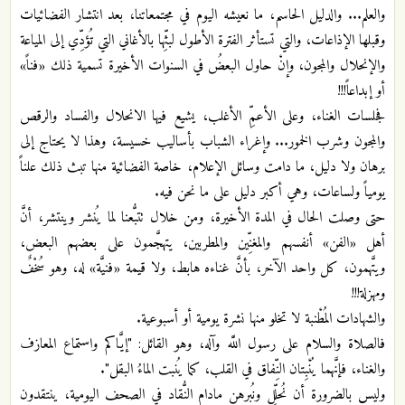
والعلم... والدليل الحاسم، ما نعيشه اليوم في مجتمعاتنا، بعد انتشار الفضائيات
وقبلها الإذاعات، والتي تستأثر الفترة الأطول لبثِّها بالأغاني التي تُؤدِّي إلى المياعة
والإنحلال والمجون، وإنْ حاول البعضُ في السنوات الأخيرة تسمية ذلك «فناً»
أو إبداعاً!!!‏
فجلسات الغناء، وعلى الأعمِّ الأغلب، يشيع فيها الانحلال والفساد والرقص
والمجون وشرب الخمور... وإغراء الشباب بأساليب خسيسة، وهذا لا يحتاج إلى
برهان ولا دليل، ما دامت وسائل الإعلام، خاصة الفضائية منها تبث ذلك علناً
يومياً ولساعات، وهي أكبر دليل على ما نحن فيه.‏
حتى وصلت الحال في المدة الأخيرة، ومن خلال تتبُّعنا لما يُنشر وينتشر، أنَّ
أهل «الفن» أنفسهم والمغنِّين والمطربين، يتهجَّمون على بعضهم البعض،
ويتَّهمون، كل واحد الآخر، بأنَّ غناءه هابط، ولا قيمة «فنيَّة» له، وهو سُخْفٌ
ومهزلة!!!‏
والشهادات المُطْنبة لا تخلو منها نشرة يومية أو أسبوعية.‏
فالصلاة والسلام على رسول اللَّه وآله، وهو القائل: "إيَّاكم واستماع المعازف
والغناء، فإنَّهما يُنْبِتان النِّفاق في القلب، كما يُنبت الماءُ البقل".‏
وليس بالضرورة أن نُحلِّل ونُبرهن مادام النُّقاد في الصحف اليومية، ينتقدون