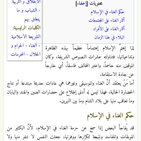
الاخلاق و التربية
محتويات
[
إخفاء
]
-
الشباب و ما
حكم الغناء في الإسلام
يتعلق بهم
آثار الغناء على المجتمعات
الكلمات الرئيسية:
آثار الغناء على الأفراد
الشريعة الاسلامية
البلاء في هذا الزمان
-
الغناء
-
الحرام و
لذا إهتمَّ الإسلام إهتماماً عظيماً بهذه الظاهرة
الحلال
-
المحرمات
وتداعياتها، فتناولته عشرات النصوص الشريفة، وكان
الموقف منه حاسماً، واعتبر المخالف فاسقاً، أي خارجاً
عن جادة الاستقامة.‏
أما مَنْ يعتقد أنَّ الغناء والموسيقى وغيرهما هي عادات حديثة مبتدعة أو نتاج
الحضارة الحالية، فهذا ليس له أدنى إطلاع على حضارات الصين والهند واليابان
وما تعاقب منها على بلاد الشام وما بين النهرين.‏
حكم الغناء في الإسلام
قد يُفاجأ البعض إذا سمع عن حرمة الغناء في الإسلام، لأنَّ الكثير من
الموبقات والمفاسد ونتيجة لتكرارها ووفرتها، جعلت النفس لا تنفر منها ولا