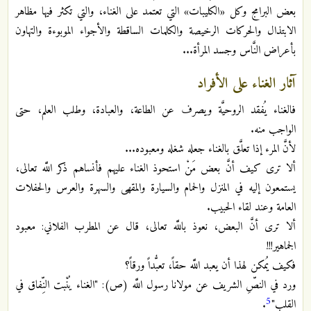
بعض البرامج وكل «الكليبات» التي تعتمد على الغناء، والتي تكثر فيها مظاهر
الابتذال والحركات الرخيصة والكلمات الساقطة والأجواء الموبوءة والتهاون
بأعراض النَّاس وجسد المرأة...‏
آثار الغناء على الأفراد
فالغناء يُفقد الروحيَّة ويصرف عن الطاعة، والعبادة، وطلب العلم، حتى
الواجب منه.‏
لأنَّ المرء إذا تعلَّق بالغناء جعله شغله ومعبوده...‏
ألا ترى كيف أنَّ بعض مَنْ استحوذ الغناء عليهم فأنساهم ذكر اللَّه تعالى،
يستمعون إليه في المنزل والحمام والسيارة والمقهى والسهرة والعرس والحفلات
العامة وعند لقاء الحبيب.‏
ألا ترى أنَّ البعض، نعوذ باللَّه تعالى، قال عن المطرب الفلاني: معبود
الجماهير!!!‏
فكيف يُمكن لهذا أن يعبد اللَّه حقاً، تعبُّداً ورقاً؟‏
ورد في النصِّ الشريف عن مولانا رسول اللَّه (ص): "الغناء يُنْبت النِّفاق في
5
القلب"
.‏