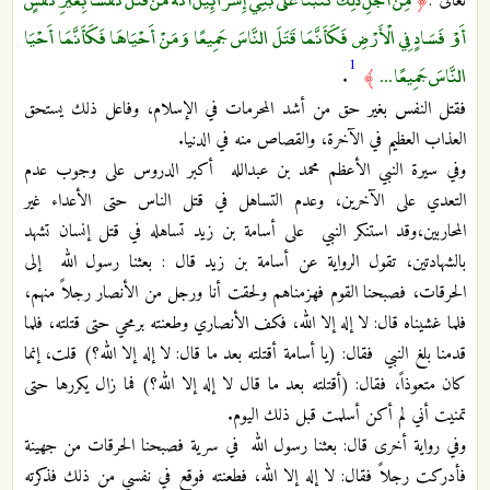
تعالى :
﴿
أَوْ فَسَادٍ فِي الْأَرْضِ فَكَأَنَّمَا قَتَلَ النَّاسَ جَمِيعًا وَمَنْ أَحْيَاهَا فَكَأَنَّمَا أَحْيَا
1
النَّاسَ جَمِيعًا ...
.
﴾
فقتل النفس بغير حق من أشد المحرمات في الإسلام، وفاعل ذلك يستحق
العذاب العظيم في الآخرة، والقصاص منه في الدنيا.
وفي سيرة النبي الأعظم محمد بن عبدالله أكبر الدروس على وجوب عدم
التعدي على الآخرين، وعدم التساهل في قتل الناس حتى الأعداء غير
المحاربين،وقد استنكر النبي على أسامة بن زيد تساهله في قتل إنسان تشهد
بالشهادتين، تقول الرواية عن أسامة بن زيد قال : بعثنا رسول الله إلى
الحرقات، فصبحنا القوم فهزمناهم ولحقت أنا ورجل من الأنصار رجلاً منهم،
فلما غشيناه قال: لا إله إلا الله، فكف الأنصاري وطعنته برمحي حتى قتلته، فلما
قدمنا بلغ النبي فقال: (يا أسامة أقتلته بعد ما قال: لا إله إلا الله؟) قلت، إنما
كان متعوذاً، فقال: (أقتلته بعد ما قال لا إله إلا الله؟) فما زال يكررها حتى
تمنيت أني لم أكن أسلمت قبل ذلك اليوم.
وفي رواية أخرى قال: بعثنا رسول الله في سرية فصبحنا الحرقات من جهينة
فأدركت رجلاً فقال: لا إله إلا الله، فطعنته فوقع في نفسي من ذلك فذكرته