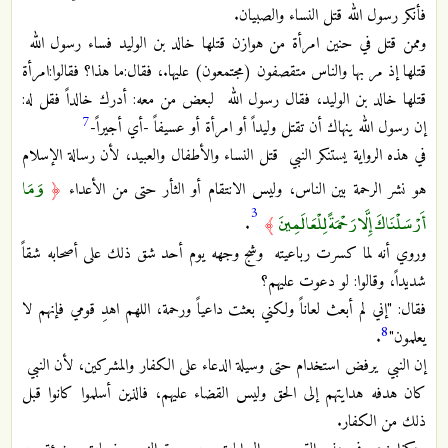
فأنكر رسول الله قتل النساء والصبيان.
وممن قتل في حنين امرأة من هوازن قتلها خالد بن الوليد فساء رسول الله
قتلها إذ مر بها والناس متقصفون (مجتمعون) عليها.، فقال:ما هذا؟ فقالوا:امرأة
قتلها خالد بن الوليد، فقال رسول الله لبعض من معه: أدرك خالداً فقل له:
7
إن رسول الله ينهاك أن تقتل وليداً أو امرأة أو عسيفاً -أي أجيراً-
في هذه الرواية يستنكر النبي قتل النساء والأطفال والعبيد، لأن رسالة الإسلام
وَمَا
هو نشر الرحمة بين الناس، وليس الانتقام أو الثأر حتى من الأعداء
﴿
3
أَرْسَلْنَاكَ إِلَّا رَحْمَةً لِلْعَالَمِينَ
.
﴾
وروي أنه لما كسرت رباعيته وشج وجهه يوم أحد شق ذلك على أصحابه شقاً
شديداً، وقالوا: لو دعوت عليهم؟
فقال: "إني لم أبعث لعاناً ولكني بعثت داعياً ورحمة، اللهم اهدِ قومي فإنهم لا
8
يعلمون"
.
إن النبي يرفض استخدام حتى وسيلة الدعاء على الكفار والمشركين، لأن النبي
كان هدفه هدايتهم إلى الحق وليس القضاء عليهم، فالذين أسلموا كانوا قبل
ذلك من الكفار.