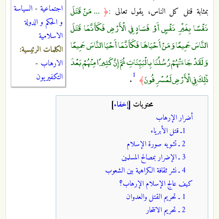
اجتماعية
-
السياسة
... مَنْ قَتَلَ
بمثابة قتل كل الناس، يقول تعالى :
﴿
و الحكم و الدولة
نَفْسًا بِغَيْرِ نَفْسٍ أَوْ فَسَادٍ فِي الْأَرْضِ فَكَأَنَّمَا قَتَلَ
الاسلامية
النَّاسَ جَمِيعًا وَمَنْ أَحْيَاهَا فَكَأَنَّمَا أَحْيَا النَّاسَ جَمِيعًا
الكلمات الرئيسية:
وَلَقَدْ جَاءَتْهُمْ رُسُلُنَا بِالْبَيِّنَاتِ ثُمَّ إِنَّ كَثِيرًا مِنْهُمْ بَعْدَ
الارهاب
-
1
التكفيريون
ذَٰلِكَ فِي الْأَرْضِ لَمُسْرِفُونَ
.
﴾
محتويات
[
إخفاء
]
أضرار الإرهاب
1ـ قتل الأبرياء
2 ـ تشويه صورة الإسلام
3 ـ الإضرار بمصالح المسلمين
4 ـ نشر ثقافة الكراهية بين الشعوب
كيف عالج الإسلام الإرهاب؟
1 ـ تحريم القتل والعدوان
2 ـ تحريم الانتحار