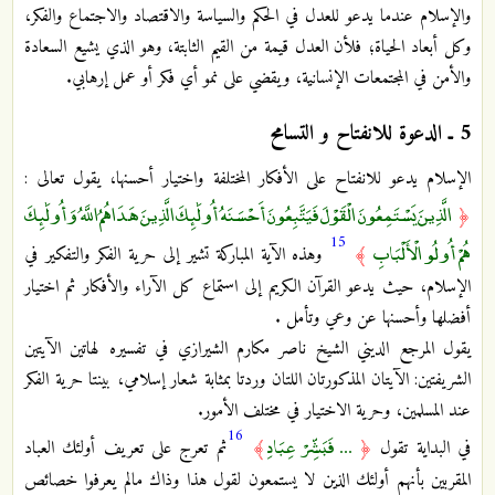
والإسلام عندما يدعو للعدل في الحكم والسياسة والاقتصاد والاجتماع والفكر،
وكل أبعاد الحياة؛ فلأن العدل قيمة من القيم الثابتة، وهو الذي يشيع السعادة
والأمن في المجتمعات الإنسانية، ويقضي على نمو أي فكر أو عمل إرهابي.
5 ـ الدعوة للانفتاح و التسامح
الإسلام يدعو للانفتاح على الأفكار المختلفة واختيار أحسنها، يقول تعالى :
الَّذِينَ يَسْتَمِعُونَ الْقَوْلَ فَيَتَّبِعُونَ أَحْسَنَهُ أُولَٰئِكَ الَّذِينَ هَدَاهُمُ اللَّهُ وَأُولَٰئِكَ
﴿
15
هُمْ أُولُو الْأَلْبَابِ
﴾
وهذه الآية المباركة تشير إلى حرية الفكر والتفكير في
الإسلام، حيث يدعو القرآن الكريم إلى استماع كل الآراء والأفكار ثم اختيار
أفضلها وأحسنها عن وعي وتأمل .
يقول المرجع الديني الشيخ ناصر مكارم الشيرازي في تفسيره لهاتين الآيتين
الشريفتين: الآيتان المذكورتان اللتان وردتا بمثابة شعار إسلامي، بينتا حرية الفكر
عند المسلمين، وحرية الاختيار في مختلف الأمور.
16
... فَبَشِّرْ عِبَادِ
في البداية تقول
﴿
﴾
ثم تعرج على تعريف أولئك العباد
المقربين بأنهم أولئك الذين لا يستمعون لقول هذا وذاك مالم يعرفوا خصائص