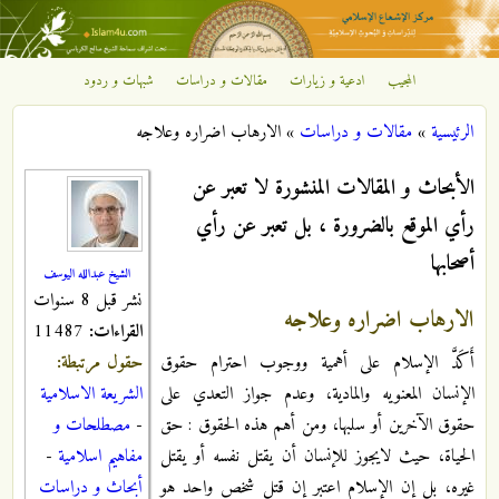
تجاوز إلى المحتوى الرئيسي
المجيب
ادعية و زيارات
مقالات و دراسات
شبهات و ردود
مركز
الرئيسية
»
مقالات و دراسات
»
الارهاب اضراره وعلاجه
الإشعاع
أنت هنا
الأبحاث و المقالات المنشورة لا تعبر عن
الإسلامي
رأي الموقع بالضرورة ، بل تعبر عن رأي
أصحابها
الشيخ عبدالله اليوسف
نشر قبل 8 سنوات
الارهاب اضراره وعلاجه
القراءات:
11487
حقول مرتبطة:
أَكَدَّ الإسلام على أهمية ووجوب احترام حقوق
الشريعة الاسلامية
الإنسان المعنويه والمادية، وعدم جواز التعدي على
-
مصطلحات و
حقوق الآخرين أو سلبها، ومن أهم هذه الحقوق : حق
مفاهيم اسلامية
-
الحياة، حيث لايجوز للإنسان أن يقتل نفسه أو يقتل
أبحاث و دراسات
غيره، بل إن الإسلام اعتبر إن قتل شخص واحد هو