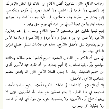
وميزات المتكلم، والذين ينتخبون أفضل الكلام من خلال قوة العقل والإدراك،
إذ لاتعصب ولا لجاجة في أعمالهم، ولا تحديد وجمود في فكرهم وتفكيرهم،
إنهم يبحثون عن الحقيقة وهم متعطشون لها، فأينما وجدوها استقبلوها بصدور
رحبة، ليشربوا من نبعها الصافي من دون أي جرح حتى يرتووا .
إنهم ليسوا طالبين للحق ومتعطشين لأحسن الكلام وحسب، بل هم يختارون
الأجود والأحسن من بين (الجيد) و (الأجود) و (الأحسن) وخلاصة الأمر
فإنهم يطمحون لنيل الأفضل والأرفع، وهذه هي علامات المسلم الحقيقي المؤمن
الساعي وراء الحق.
في حين أن الكثير من المذاهب الوضعية تنصح أتباعها بعدم مطالعة ومناقشة
مواضيع وآراء بقية المذاهب، إذ أنهم يخافون من أن تكون حجة الآخرين أقوى
من حجتهم الضعيفة، وهذا ما يسبب فقدان الأتباع الذين قد يلتحق بعضهم
بالمذاهب الآخرى الأفضل.
إلا أن الإسلام ـ كا شاهدنا في الآيات المذكورة أعلاه ـ ينتهج سياسة الأبواب
المفتوحة في هذا المجال، إذ يعتبر المحققين هم عباد الله الحقيقيين، الذين لا
يرهبون سماع آراء الآخرين، ولا يستسلمون لشيء من دون أي قيد أو شرط،
ولا يتقبلون كل وسواس.