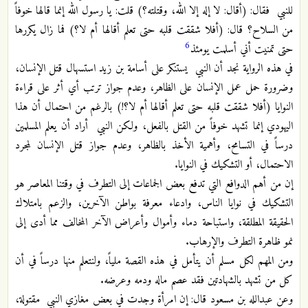
للنبي فقال: (أقال: لا إله إلا الله، وقتلته؟) قلت: يا رسول الله إنما قالها خوفاً
من السلاح؟ قال: (أفلا شققت قلبه حتى تعلم أقالها أم لا؟) فما زال يكررها
6
حتى تمنيت أني أسلمت يومئذ
في هذه الرواية نجد أن النبي يستنكر على أسامة بن زيد استسهال قتل الإنسان،
وضرورة حمل عمل الإنسان على الظاهر، وعدم جواز ترتب أي أثر على قراءة
النوايا (أفلا شققت قلبه حتى تعلم أقالها أم لا؟!) بالرغم من احتمال أن هذا
اليهودي إنما تشهد خوفاً من القتل بالفعل، ولكن النبي أراد أن يعلم المسلمين
درساً في التسامح، وأهمية الأخذ بالظاهر، وعدم جواز قتل الإنسان لمجرد
الاحتمال، أو التشكيك في النوايا.
إن من أهم الدوافع التي تدفع بعض الجماعات إلى التطرف في وقتنا المعاصر هو
التشكيك في نوايا الناس، وادعاء معرفة بواطن الآخرين، والزعم بامتلاك
الحقيقة المطلقة، واستباحة دماء وأموال وأعراض الآخر المخالف مما أدى إلى
نمو ظاهرة التطرف والإرهاب.
ومن المهم لكل مسلم أن يتأمل في هذه القصة ملياً، ولنتعلم منها درساً في أن
كل من تشهد بالشهادتين فقد عصم ماله ودمه وعرضه.
وعن عبدالله بن مسعود قال: إن امرأة وجدت في بعض مغازي النبي مقتولة،