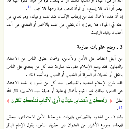
أنفه أو فقء عينه، أو ماشابه ذلك، أو أن يذهب قوة من قواه كقوة عينه فلا
11
يبصر أو أذنه فلا يسمع، أو المرأة تذهب قوة رحمها فلا تنجب
.
إذ أن هذه الأعمال تعد من إرهاب الإنسان ضد نفسه وحياته، وهو تعدي على
حقه في الحياة، فلا يجوز له أن يقضي على نفسه بالانتحار أو التعدي على أحد
أعضائه وقواه الرئيسة.
3 ـ وضع عقوبات صارمة
من أجل الحفاظ على الأمن والأمامن، وضمان حقوق الناس من الاعتداء
والتجاوز، فقد وضع الإسلام عقوبات صارمة ضد كل من يعتدي على الناس
بالقتل أو العدوان أو السرقة أو الغصب أو النصب وماأشبه ذلك .
فقد شرع الإسلام الحدود والقصاص ضد كل من تسول له نفسه الاعتداء
على الناس، وذلك لمنع القيام بأعمال إرهابية أو عنيفة ضد الآخرين، قال الله
وَلَكُمْ فِي الْقِصَاصِ حَيَاةٌ يَا أُولِي الْأَلْبَابِ لَعَلَّكُمْ تَتَّقُونَ
تعالى :
﴿
﴾
12
.
والهدف من الحدود والقصاص والديات هو حفظ الأمن الاجتماعي، وحقن
الدماء، ووردع الأشرار من العدوان على حقوق الناس، يقول الإمام الباقر