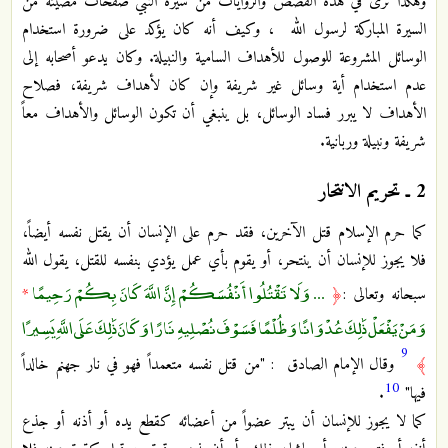
وهكذا نرى في هذه القصص والروايات من سيرة النبي صفحات مضيئة من
السيرة المباركة لرسول الله ، وكيف أنه كان يؤكد على ضرورة استخدام
الوسائل المشروعة للوصول للأهداف السامية والنبيلة. وكان يدعو أصحابه إلى
عدم استخدام أية وسائل غير شريفة وإن كان لأهداف شريفة، فصلاح
الأهداف لا يبرر فساد الوسائل، بل ينبغي أن تكون الوسائل والأهداف معاً
شريفة ونبيلة وربانية.
2 ـ تحريم الانتحار
كما حرم الإسلام قتل الآخرين، فقد حرم على الإنسان أن يقتل نفسه أيضاً،
فلا يجوز للإنسان أن ينتحر، أو يقوم بأي عمل يؤدي بنفسه للقتل، يقول الله
... وَلَا تَقْتُلُوا أَنْفُسَكُمْ إِنَّ اللَّهَ كَانَ بِكُمْ رَحِيمًا
سبحانه وتعالى :
﴿
*
وَمَنْ يَفْعَلْ ذَٰلِكَ عُدْوَانًا وَظُلْمًا فَسَوْفَ نُصْلِيهِ نَارًا وَكَانَ ذَٰلِكَ عَلَى اللَّهِ يَسِيرًا
9
﴾
وقال الإمام الصادق : "من قتل نفسه متعمداً فهو في نار جهنم خالداً
10
فيها"
.
كما لا يجوز للإنسان أن يبتر عضواً من أعضائه كقطع يده أو أذنه أو جذع