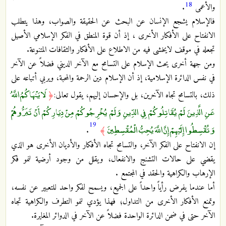
18
والأعمى
.
فالإسلام يشجع الإنسان عن البحث عن الحقيقة والصواب، وهذا يتطلب
الانفتاح على الأفكار الأخرى ، إذ أن قوة المنطق في الفكر الإسلامي الأصيل
تجعله في موقف لايخشى فيه من الاطلاع على الأفكار والثقافات المتنوعة.
ومن جهة أخرى يحث الإسلام على التسامح مع الآخر الديني فضلاً عن الآخر
في نفس الدائرة الإسلامية، إذ أن الإسلام دين الرحمة والمحبة، ويربي أتباعه على
لَا يَنْهَاكُمُ اللَّهُ
ذلك، بالتسامح تجاه الآخرين، بل والإحسان إليهم، يقول تعالى:
﴿
عَنِ الَّذِينَ لَمْ يُقَاتِلُوكُمْ فِي الدِّينِ وَلَمْ يُخْرِجُوكُمْ مِنْ دِيَارِكُمْ أَنْ تَبَرُّوهُمْ
19
وَتُقْسِطُوا إِلَيْهِمْ إِنَّ اللَّهَ يُحِبُّ الْمُقْسِطِينَ
.
﴾
إن الانفتاح على الفكر الآخر، والتسامح تجاه الأفكار والأديان الأخرى هو الذي
يقضي على حالات التشنج والانفعال، ويقلل من وجود أرضية لنمو فكر
الإرهاب والكراهية والحقد في المجتمع .
أما عندما يفرض رأياً واحداً على الجميع، ويسمح لفكر واحد للتعبير عن نفسه،
وتمنع الأفكار الأخرى من التداول؛ فهذا يؤدي لنمو التطرف والكراهية تجاه
الآخر حتى في ضمن الدائرة الواحدة فضلاً عن الآخر في الدوائر المغايرة.