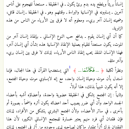
إنساناً بريئاً ويلطخ يده بدم برئ يكون ـ في الحقيقة ـ مستعداً للهجوم على أناس
آخرين ـ يساوونه في الإنسانية والبراءة ـ وقتلهم وهو ـ في الحقيقة ـ إنسان قاتل،
وضحيته إنسان آخر بريء. ومعلوم أنه لا فرق بين الأبرياء من الناس من هذه
الزاوية.
كما أن أي إنسان يقوم ـ بدافع حب النوع الإنساني ـ بإنقاذ إنسان آخر من
الموت، يكون مستعداً للقيام بعملية الإنقاذ الإنسانية هذه بشأن أي إنسان آخر،
فهذا الإنسان المنقذ يحب إنقاذ الناس الأبرياء، لذلك لا فرق بين إنسان بريء
وآخر مثله.
1
... فَكَأَنَّمَا ...
ونظراً لكلمة
﴿
﴾
التي يستخدمها القرآن في هذا المجال، فإننا
نستدل بأن موت وحياة إنسان واحد، مع إنه لايساوي موت وحياة المجتمع،
إلا أنه يكون شبيهاً بذلك، هذا أولاً.
وثانياً : إن المجتمع يشكل في الحقيقة عضوية واحدة، وأعضاؤه أشبه بأعضاء
الجسد الواحد وأن أي ضرر يصيب أحد اعضائه يكون أثره واضحاً ـ بصورة أو
بأخرى ـ في سائر الأعضاء، ولأن المجتمع البشري يتشكل من الأفراد، لذلك
فإن فقدان أي فرد منهم يعتبر خسارة للمجتمع الإنساني الكبير، لأن هذا
الفقدان يترك أثراً بمقدار ماكان لصاحبه لدى وجوده من أثر في المجتمع، لذلك