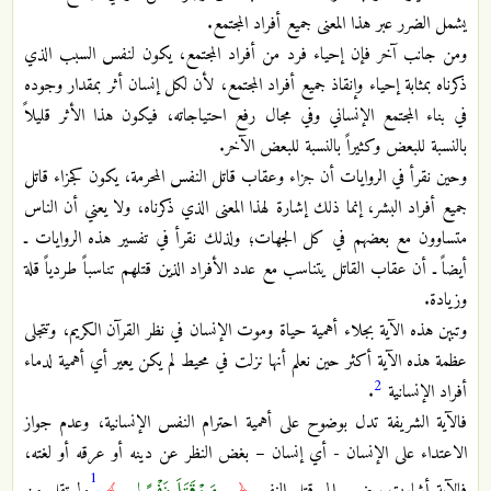
يشمل الضرر عبر هذا المعنى جميع أفراد المجتمع.
ومن جانب آخر فإن إحياء فرد من أفراد المجتمع، يكون لنفس السبب الذي
ذكرناه بمثابة إحياء وإنقاذ جميع أفراد المجتمع، لأن لكل إنسان أثر بمقدار وجوده
في بناء المجتمع الإنساني وفي مجال رفع احتياجاته، فيكون هذا الأثر قليلاً
بالنسبة للبعض وكثيراً بالنسبة للبعض الآخر.
وحين نقرأ في الروايات أن جزاء وعقاب قاتل النفس المحرمة، يكون كجزاء قاتل
جميع أفراد البشر، إنما ذلك إشارة لهذا المعنى الذي ذكرناه، ولا يعني أن الناس
متساوون مع بعضهم في كل الجهات؛ ولذلك نقرأ في تفسير هذه الروايات ـ
أيضاً ـ أن عقاب القاتل يتناسب مع عدد الأفراد الذين قتلهم تناسباً طردياً قلة
وزيادة.
وتبين هذه الآية بجلاء أهمية حياة وموت الإنسان في نظر القرآن الكريم، وتتجلى
عظمة هذه الآية أكثر حين نعلم أنها نزلت في محيط لم يكن يعير أي أهمية لدماء
2
أفراد الإنسانية
.
فالآية الشريفة تدل بوضوح على أهمية احترام النفس الإنسانية، وعدم جواز
الاعتداء على الإنسان - أي إنسان – بغض النظر عن دينه أو عرقه أو لغته،
1
... مَنْ قَتَلَ نَفْسًا ...
فالآية أشارت بوضوح إلى قتل النفس
﴿
﴾
ولم تقل من