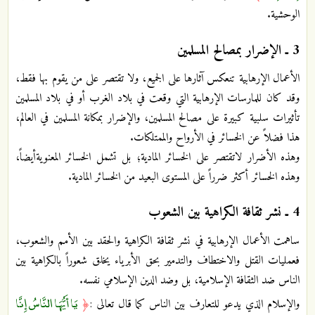
الوحشية.
3 ـ الإضرار بمصالح المسلمين
الأعمال الإرهابية تنعكس آثارها على الجميع، ولا تقتصر على من يقوم بها فقط،
وقد كان للمارسات الإرهابية التي وقعت في بلاد الغرب أو في بلاد المسلمين
تأثيرات سلبية كبيرة على مصالح المسلمين، والإضرار بمكانة المسلمين في العالم،
هذا فضلاً عن الخسائر في الأرواح والممتلكات.
وهذه الأضرار لاتقتصر على الخسائر المادية؛ بل تشمل الخسائر المعنويةأيضاً،
وهذه الخسائر أكثر ضرراً على المستوى البعيد من الخسائر المادية.
4 ـ نشر ثقافة الكراهية بين الشعوب
ساهمت الأعمال الإرهابية في نشر ثقافة الكراهية والحقد بين الأمم والشعوب،
فعمليات القتل والاختطاف والتدمير بحق الأبرياء يخلق شعوراً بالكراهية بين
الناس ضد الثقافة الإسلامية، بل وضد الدين الإسلامي نفسه.
يَا أَيُّهَا النَّاسُ إِنَّا
والإسلام الذي يدعو للتعارف بين الناس كما قال تعالى :
﴿