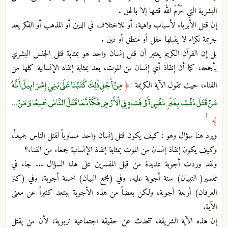
البشرية التي حَرَّمَ الله قتلها إلا بالحق .
إن قتل الأبرياء لأسباب واهية، أو للاختلاف في الدين أو المذهب أو الفكر يعد
جريمة نكراء لا يقبلها عقل أو منطق أو دين .
بل إن القرآن الكريم يعتبر أن قتل إنسان واحد هو بمثابة قتل الجنس البشري
بأجمعه، كما أن إنقاذ أي إنسان من الموت، يعد بمثابة إنقاد الإنسانية كلها من
مِنْ أَجْلِ ذَٰلِكَ كَتَبْنَا عَلَىٰ بَنِي إِسْرَائِيلَ أَنَّهُ
الفناء، حيث تقول الآية الكريمة :
﴿
مَنْ قَتَلَ نَفْسًا بِغَيْرِ نَفْسٍ أَوْ فَسَادٍ فِي الْأَرْضِ فَكَأَنَّمَا قَتَلَ النَّاسَ جَمِيعًا وَمَنْ ...
1
﴾
ويرد هنا سؤال وهو : كيف يكون قتل إنسان واحد مساوياً لقتل الناس جميعاً،
وكيف يكون إنقاذ إنسان من الموت بمثابة إنقاذ الإنسانية جمعاء من الفناء؟
ولقد وردت أجوبة عديدة من قبل المفسرين على هذا السؤال ... جاء في
تفسير( التبيان) ستة أجوبة عليه، وفي (مجمع البيان) خمسة أجوبة، وفي (كنز
العرفان) أربعة أجوبة، ولكن بعضاً من هذه الأجوبة يبتعد كثيراً عن معنى
الآية.
إن هذه الآية الشريفة، تتحدث عن حقيقة اجتماعية تربوية، لأن من يقتل