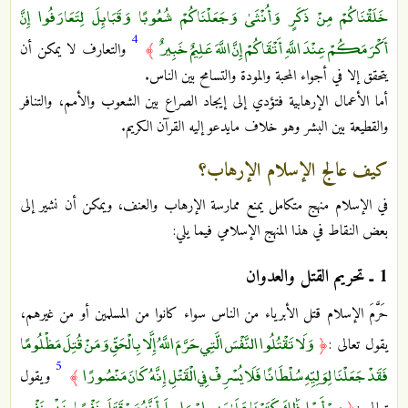
خَلَقْنَاكُمْ مِنْ ذَكَرٍ وَأُنْثَىٰ وَجَعَلْنَاكُمْ شُعُوبًا وَقَبَائِلَ لِتَعَارَفُوا إِنَّ
4
أَكْرَمَكُمْ عِنْدَ اللَّهِ أَتْقَاكُمْ إِنَّ اللَّهَ عَلِيمٌ خَبِيرٌ
﴾
والتعارف لا يمكن أن
يتحقق إلا في أجواء المحبة والمودة والتسامح بين الناس.
أما الأعمال الإرهابية فتؤدي إلى إيجاد الصراع بين الشعوب والأمم، والتنافر
والقطيعة بين البشر وهو خلاف مايدعو إليه القرآن الكريم.
كيف عالج الإسلام الإرهاب؟
في الإسلام منهج متكامل يمنع ممارسة الإرهاب والعنف، ويمكن أن نشير إلى
بعض النقاط في هذا المنهج الإسلامي فيما يلي:
1 ـ تحريم القتل والعدوان
حَرَّمَ الإسلام قتل الأبرياء من الناس سواء كانوا من المسلمين أو من غيرهم،
وَلَا تَقْتُلُوا النَّفْسَ الَّتِي حَرَّمَ اللَّهُ إِلَّا بِالْحَقِّ وَمَنْ قُتِلَ مَظْلُومًا
يقول تعالى :
﴿
5
فَقَدْ جَعَلْنَا لِوَلِيِّهِ سُلْطَانًا فَلَا يُسْرِفْ فِي الْقَتْلِ إِنَّهُ كَانَ مَنْصُورًا
﴾
ويقول
مِنْ أَجْلِ ذَٰلِكَ كَتَبْنَا عَلَىٰ بَنِي إِسْرَائِيلَ أَنَّهُ مَنْ قَتَلَ نَفْسًا بِغَيْرِ نَفْسٍ