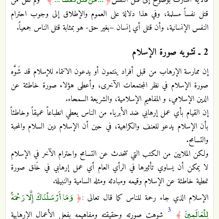
قتل نفساً مسلمة، وفي هذا دلالة على العموم والإطلاق إلى وجوب احترام
النفس الإنسانية، وأن قتل أي إنسان –بغير حق- هو بمثابة قتل الناس جمعياً.
2 ـ تشويه صورة الإسلام
إن ممارسة الإرهاب من قبل أفراد ينتمون أو يدعون الانتماء للإسلام قد شَوَّه
صورة الإسلام في نظر المجتمعات الآخرى، وأعطى هؤلاء صورة خاطئة عن
الدين الإسلامي، و المفاهيم الإسلامية، والشريعة السمحاء.
إن القيام بأي عمل إرهابي ضد الأبرياء من الناس يعطي انطباعاً عميقاً وخاطئاً
بأن الإسلام يدعو للعنف والكراهية، في حين أن الإسلام دين السلام والمحبة
والتسامح.
ولكن الملايين من الكتب التي تتحدث عن التسامح واحترام الآخر في الإسلام
لا يمكن أن يساوي تأثيرها في الرأي العام أي عمل إرهابي في خَلق صورة
نمطية خاطئة عن الإسلام وقيمه ومبادئه ومثله السامية والنبيلة.
وَمَا أَرْسَلْنَاكَ إِلَّا رَحْمَةً
الإسلام الذي جاء رحمة للناس كما قال تعالى :
﴿
3
لِلْعَالَمِينَ
﴾
شوهت صورته وحقيقته ومفاهيمه بفعل الأعمال الإرهابية