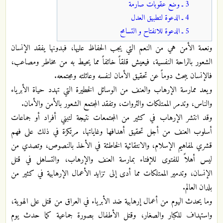
3 ـ وضع عقوبات صارمة
4 ـ الدعوة لتطبيق العدل
5 ـ الدعوة للانفتاح و التسامح
ونعمة الأمن هي من النعم التي يجب الحفاظ عليها، فبدونها يفقد الإنسان
الشعور بالراحة النفسية، فيعيش قلقاً خائفاً مما يحيط به من مخاطر ومصاعب،
فالإنسان يبحث دوماً عن تحقيق الأمان لنفسه وعائلته ومجتمعه.
ويعد ممارسة الإرهاب والعنف من الوسائل الخطيرة التي تهدد حياة الأبرياء
والناس، وتدمر الممتلكات والثروات، وتفقد المجتمع الشعور بالأمن والأمان.
وقد انتشر الإرهاب في كثير من المجتمعات نتيجة لتبني أفراد أو جماعات
أسلوب العنف من أجل تحقيق أهدافها وغاياتها، مرتكزة في ذلك على فهم
قشري لمفاهيم الإسلام، والانتقائية الخاطئة في الأخذ بالنصوص، وتصدي من
ليس أهلاً للفتوى للإفتاء بمارسة العنف والإرهاب، والتساهل في قتل
الإنسان، وتدمير الممتلكات مما أدى إلى تزايد الأعمال الإرهابية في كثير من
بلدان العالم.
وما يحدث اليوم من أعمال إرهابية ضد الأبرياء في العراق من قتل على الهوية،
واستهداف للكبار والصغار، وقتل الأطفال بصورة جماعية كما حدث يوم