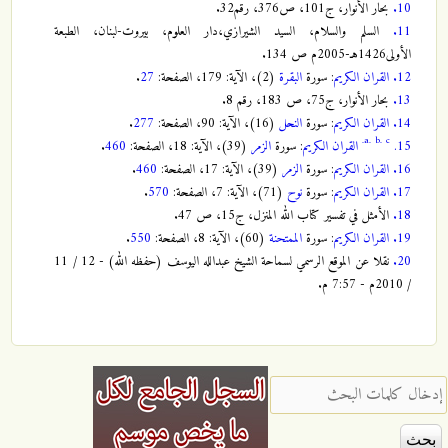
10.
بحار الأنوار، ج101، ص376، رقم32.
11.
السلم والسلام، السيد الشيرازي،دار العلوم، بيروت-لبنان، الطبعة
الأولى1426هـ-2005م ص 134.
12.
القران الكريم
: سورة
البقرة
(2)، الآية: 179، الصفحة:
27
.
13.
بحار الأنوار، ج75، ص 183، رقم 8.
14.
القران الكريم
: سورة
النحل
(16)، الآية: 90، الصفحة:
277
.
a.
b.
c.
15.
القران الكريم
: سورة
الزمر
(39)، الآية: 18، الصفحة:
460
.
16.
القران الكريم
: سورة
الزمر
(39)، الآية: 17، الصفحة:
460
.
17.
القران الكريم
: سورة
نوح
(71)، الآية: 7، الصفحة:
570
.
18.
الأمثل في تفسير كتاب الله المنزل، ج15، ص 47.
19.
القران الكريم
: سورة
الممتحنة
(60)، الآية: 8، الصفحة:
550
.
20.
نقلا عن الموقع الرسمي لسماحة الشيخ عبدالله اليوسف (حفظه الله) - 12 / 11
/ 2010م - 7:57 م.
‏إدخال كلمات البحث ‏