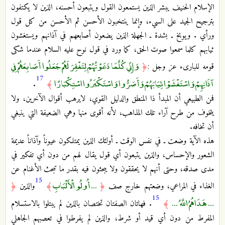
الإسلام الحنيف يبشر الذين يستمعون القول ويتبعون أحسنه، الذين لا يكتفون
بترجيح الجيد على السيء، وإنما ينتخبون الأحسن ثم الأحسن من كل قول
ورأي . ويوبخ ـ بشدة ـ الجهلة الذين يضعون أصابعهم في آذانهم ويستغشون
ثيابهم كلما سمعوا صوت الحق، كما ورد في قول نوح عليه السلام عندما شكى
وَإِنِّي كُلَّمَا دَعَوْتُهُمْ لِتَغْفِرَ لَهُمْ جَعَلُوا أَصَابِعَهُمْ فِي
قومه للبارىء عز وجل :
﴿
17
آذَانِهِمْ وَاسْتَغْشَوْا ثِيَابَهُمْ وَأَصَرُّوا وَاسْتَكْبَرُوا اسْتِكْبَارًا
.
﴾
فمن الطبيعي أن المبدأ ذا المنطق والدليل القوي، لايرهب أقوال الآخرين، ولا
يتخوف من طرح آراء تلك المذاهب، لأنه أقوى منها وهي الضعيفة التي ينبغي
أن تخافه.
هذه الآية وضعت ـ في نفس الوقت ـ أولئك الذين يمتلكون عيوناً وآذاناً عديمة
الشعور والإحساس، والذين يتبعون أي قول يقال لهم من دون أي تفكير في
مدى صدقه، وحتى أنهم لا يحققون ولا يبحثون فيه بقدر ما تبحث الأغنام عن
15
... أُولُو الْأَلْبَابِ
الغذاء في المراعي، وضعتهم خارج صف
﴿
﴾
والذين
﴿
15
... هَدَاهُمُ اللَّهُ ...
﴾
. فهاتان الصفتان تختصان بالذين لم يبتلوا بالاستسلام
المفرط من دون أي قيد أو شرط، والذين لم يفرطوا في تعصبهم الجاهلي