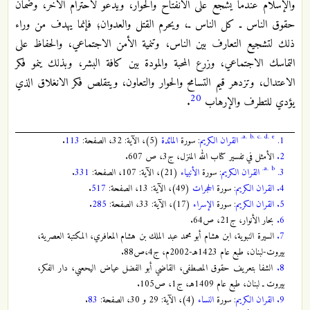
والإسلام عندما يشجع على الانفتاح والحوار، ويدعو لاحترام الآخر، وضمان
حقوق الناس ـ كل الناس ـ، ويحرم القتل والعدوان؛ فإنما يهدف من وراء
ذلك لتشجيع التعارف بين الناس، وتنمية الأمن الاجتماعي، والحفاظ على
التماسك الاجتماعي، وزرع المحبة والمودة بين كافة البشر، وبذلك ينمو فكر
الاعتدال، وتزدهر قيم التسامح والحوار والتعاون، ويتقلص فكر الانغلاق الذي
20
يؤدي للتطرف والإرهاب
.
a.
b.
c.
d.
e.
1.
القران الكريم
: سورة
المائدة
(5)، الآية: 32، الصفحة:
113
.
2.
الأمثل في تفسير كتاب الله المنزل، ج3، ص 607.
a.
b.
3.
القران الكريم
: سورة
الأنبياء
(21)، الآية: 107، الصفحة:
331
.
4.
القران الكريم
: سورة
الحجرات
(49)، الآية: 13، الصفحة:
517
.
5.
القران الكريم
: سورة
الإسراء
(17)، الآية: 33، الصفحة:
285
.
6.
بحار الأنوار، ج21، ص64.
7.
السيرة النبوية، ابن هشام أبو محمد عبد الملك بن هشام المعافري، المكتبة العصرية،
بيروت-لبنان، طبع عام 1423هـ-2002م، ج4،ص88.
8.
الشفا بتعريف حقوق المصطفى، القاضي أبو الفضل عياض اليحعبي، دار الفكر،
بيروت ـ لبنان، طبع عام 1409هـ، ج1، ص105.
9.
القران الكريم
: سورة
النساء
(4)، الآية: 29 و 30، الصفحة:
83
.