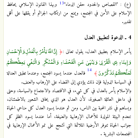
13
(ع) : "القصاص والحدود حقن الدماء"
وبهذا القانون الإسلامي يحافظ
الإسلام على الأمن في المجتمع، ويمنع من ارتكاب الجرائم أو يقللها على أقل
تقدير.
4 ـ الدعوة لتطبيق العدل
إِنَّ اللَّهَ يَأْمُرُ بِالْعَدْلِ وَالْإِحْسَانِ
يأمر الإسلام بتطبيق العدل، يقول تعالى :
﴿
وَإِيتَاءِ ذِي الْقُرْبَىٰ وَيَنْهَىٰ عَنِ الْفَحْشَاءِ وَالْمُنْكَرِ وَالْبَغْيِ يَعِظُكُمْ
14
لَعَلَّكُمْ تَذَكَّرُونَ
﴾
فالعدل عندما يسود المجتمع، وعندما تطبق العدالة
في السياسة الدولية فإن ذلك يؤدي إلى القضاء على الإرهاب والعنف.
والإسلام يأمر بالعدل في كل شيء، في الاقتصاد والاجتماع والسياسة، وحتى
في داخل العائلة الصغيرة، لأن العدل هو الذي يخلق الشعور بالاطمئنان،
ويساهم في نشر المحبة بين الناس، ومن ثم عندما يسود العدل كل مناحي الحياة
تنعدم البيئة المولدة للأعمال الإرهابية والعنيفة، أما عندما يسود الظلم كل
جوانب الحياة تتوفر الأرضية الملائمة التي تشجع على نمو الأعمال الإرهابية في
المجتمعات البشرية .