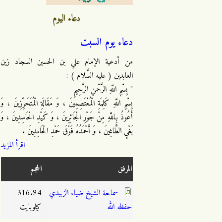
دعاء اليوم
دعاء يوم السبت
من أدعية الإمام علي بن الحسين السجاد زين
العابدين ( عليه السَّلام ) :
" بِسْمِ اللَّهِ الرَّحْمنِ الرَّحِيمِ
بِسْمِ اللَّهِ كَلِمَةِ الْمُعْتَصِمِينَ ، وَ مَقَالَةِ الْمُتَحَرِّزِينَ ، وَ
أَعُوذُ بِاللَّهِ مِنْ جَوْرِ الْجَائِرِينَ ، وَ كَيْدِ الْحَاسِدِينَ ، وَ
بَغْيِ الطَّاغِينَ ، وَ أَحْمَدُهُ فَوْقَ حَمْدِ الْحَامِدِينَ .
اقرأ المزيد
المرفق
الحجم
سماحة الشيخ ضياء الزبيدي
316.94
حفظه الله
كيلوبايت