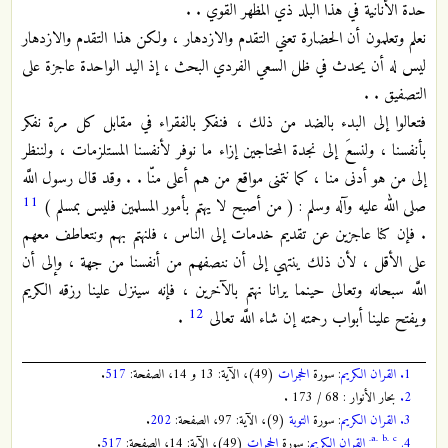
حدة الأنانية في هذا البلد ذي المظهر القوي . .
نعلم وتعلمون أن الحضارة تعني التقدم والازدهار ، ولكن هذا التقدم والازدهار
ليس له أن يحدث في ظل السعي‏ الفردي البحث ، إذ اليد الواحدة عاجزة على
التصفيق . .
فتعالوا إلى البدء بالضد من ذلك ، فنفكر بالفقراء في مقابل كل مرة نفكر
بأنفسنا ، ولنسعَ إلى نجدة المحتاجين إزاء ما نوفر لأنفسنا المستلزمات ، ولننظر
إلى من هو أدنى منا ، كما نتمنى مواقع من هم أعلى منّا . . وقد قال رسول اللَّه‏
11
صلى الله عليه وآله وسلم : ( من أصبح لا يهتم بأمور المسلمين فليس بمسلم‏ )
. فإن كنا عاجزين عن تقديم خدمات إلى ‏الناس ، فلنهتم بهم ونتعاطف معهم
على الأقل ، لأن ذلك ينتهي إلى أن ننصفهم من أنفسنا من جهة ، وإلى أن
اللَّه سبحانه‏ وتعالى حينما يرانا نهتم بالآخرين ، فإنه سينزل علينا رزقه الكريم
12
ويفتح علينا أبواب رحمته إن شاء اللَّه تعالى
.
1.
القران الكريم
: سورة
الحجرات
(49)، الآية: 13 و 14، الصفحة:
517
.
2.
بحار الأنوار : ‏68 / ‏173 .
3.
القران الكريم
: سورة
التوبة
(9)، الآية: 97، الصفحة:
202
.
a.
b.
c.
4.
القران الكريم
: سورة
الحجرات
(49)، الآية: 14، الصفحة:
517
.