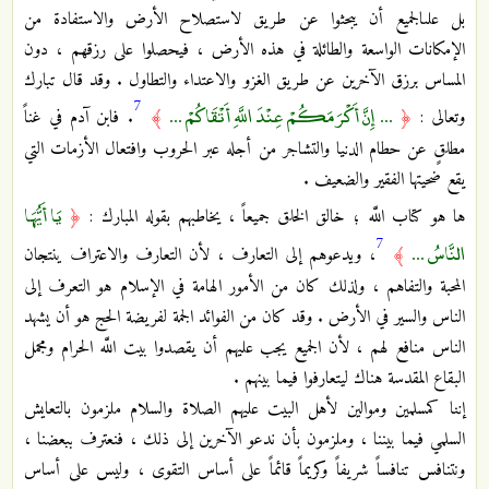
بل على‏الجميع أن يبحثوا عن طريق لاستصلاح الأرض والاستفادة من
الإمكانات الواسعة والطائلة في هذه الأرض ، فيحصلوا على رزقهم ، دون
المساس برزق الآخرين عن طريق الغزو والاعتداء والتطاول . وقد قال تبارك
7
... إِنَّ أَكْرَمَكُمْ عِنْدَ اللَّهِ أَتْقَاكُمْ ...
وتعالى :
﴿
﴾
. فابن آدم في غناً
مطلقٍ عن حطام الدنيا والتشاجر من أجله عبر الحروب ‏وافتعال الأزمات التي
يقع ضحيتها الفقير والضعيف .
يَا أَيُّهَا
ها هو كتاب اللَّه ؛ خالق الخلق جميعاً ، يخاطبهم بقوله المبارك :
﴿
7
النَّاسُ ...
﴾
، ويدعوهم إلى التعارف ، لأن‏ التعارف والاعتراف ينتجان
المحبة والتفاهم ، ولذلك كان من الأمور الهامة في الإسلام هو التعرف إلى
الناس والسير في‏ الأرض . وقد كان من الفوائد الجمة لفريضة الحج هو أن يشهد
الناس منافع لهم ، لأن الجميع يجب عليهم أن يقصدوا بيت‏ اللَّه الحرام ومجمل
البقاع المقدسة هناك ليتعارفوا فيما بينهم .
إننا كمسلمين وموالين لأهل البيت عليهم الصلاة والسلام ملزمون بالتعايش
السلمي فيما بيننا ، وملزمون بأن ندعو الآخرين إلى ذلك ، فنعترف ببعضنا ،
ونتنافس تنافساً شريفاً وكريماً قائماً على أساس التقوى ، وليس على أساس‏