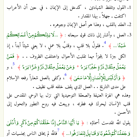
القول وتلفظ الشهادتين ، كمدخل إلى الإيمان ، في حين أن الأعراب
اكتفت ـ جهلاً ـ بهذا المقدار .
العقد بالقلب ، وهذا هو أصل الإيمان وجوهره .
... لَا يَلِتْكُمْ مِنْ أَعْمَالِكُمْ
العمل ، وأشار إلى ذلك قوله سبحانه :
﴿
4
شَيْئًا ...
﴾
. فقولٌ بلا قلبٍ ، وقلبٌ بلا عملٍ ، لا يعني شيئاً أبداً ، إذ
فَمَنْ
الكل جزءٌ لا يتجزأ مهما تقلبت الأحوال واختلفت الظروف . .
﴿
5
يَعْمَلْ مِثْقَالَ ذَرَّةٍ خَيْرًا يَرَهُ
وَمَنْ يَعْمَلْ مِثْقَالَ ذَرَّةٍ شَرًّا يَرَهُ
*
﴾
، و
6
وَأَنْ لَيْسَ لِلْإِنْسَانِ إِلَّا مَا سَعَىٰ
﴿
﴾
، وكفى بالعمل شعاراً رفعه الإسلام
على مدى التاريخ . . العمل الذي يقف خلفه قلب نظيف .
وهذه هي الهزة العنيفة والصعقة التوحيدية التي نزل بها الوحي المقدس على
قلب الإنسان ليحرك فيه فطرته ، ويبعث‏ فيه روح التطور والتحول إلى
الأحسن .
يَا أَيُّهَا النَّاسُ إِنَّا خَلَقْنَاكُمْ مِنْ ذَكَرٍ وَأُنْثَىٰ
يقول اللَّه تقدست أسماؤه :
﴿
7
وَجَعَلْنَاكُمْ شُعُوبًا وَقَبَائِلَ لِتَعَارَفُوا ...
﴾
فاللَّه لم يخلق الناس بجنسيات أو