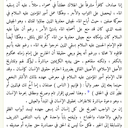
إذا صادف‏ كافراً مشرفاً على الهلاك عطشاً في صحراء ـ مثلاً ـ عليه أن يسقيه
الماء ، ليحصل على الثواب والأجر . وهكذا عمل‏ أمير المؤمنين‏ عليه السلام في
معركة صفين ، حيث أباح الماء لجيش معاوية الذين جاؤوا لقتاله ، وهو الجيش
نفسه الذي كان قد منع على أصحابه الماء بادئ الأمر ، رغم أن علياً عليه
السلام كان بإمكانه منع جيش معاوية من الماء كردّ المثل بالمثل . وهكذا أيضاً
قام الإمام الحسين‏ عليه السلام بسقي الذين خرجوا لحربه الماء ، رغم علمه بأنهم
قاتلِوه لا محالة ، ورغم أنه يعلم ويعي‏ حقيقة أن الخارج على إمام زمانه محكوم
بالكفر ، ولكنه سقاهم ـ حتى بيديه الكريمتين مباشرةً ـ ليؤكد لهم وللتاريخ‏
الأصل الإسلامي الأصيل القائل بضرورة احترام حقوق الإنسان كإنسان . وقد
قال الإمام أمير المؤمنين‏ عليه السلام في‏ معرض عهده لمالك الأشتر النخعي
حينما بعثه إلى مصر والياً : ( فإنهم ( الناس‏ ) صنفان ؛ إما أخٌ لك في‏الدين أو
9
نظيرٌ لك في الخلق‏ )
. وهذا لعمري إقرار تام وصريح ومطلق بحرمة الإنسان
، وهو دعوة مباشرة للاعتراف بحقوق الإنسان في المبدأ والعيش .
إن من الواجب الصريح على كل إنسان أن يسعى جهده ليسد أبواب الظلم
والبغي والاعتداء والخداع ، وليفتح باباً واحدة هي باب التنافس الشريف
والمسابقة إلى الخير . فكل منّا ليس له الحق في مصادرة حق جاره أو صديقه ،