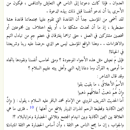
العدوان . فإذا كانت دعوتنا إلى الناس هي التعايش والتنافس ، فيكون من
الأحرى بنا أن ندعو أنفسنا قبل ذلك بهذه‏ الدعوة .
لقد أضحى من المؤسف جداً أن القاعدة التي تقوم عليها مجتمعاتنا قاعدة هشة
مضطربة ، إذ ما أن تحدث مشكلة ما ، أو يقع اختلاف بين مجموعتين أو
شخصين مشتركين في العمل ، حتى تراهما يفترقان في خضم جوٍ من تبادل التهم‏
والافتراءات . . وهذا الواقع المؤسف ليس هو الذي حرضنا عليه ربنا وشريعتنا
في الحياة!!
فإلى مَ نعيش مثل هذه الأجواء الموجودة ؟ ومتى نحاسب أنفسنا ونقودها باتجاه
ما أوصى به القرآن وما دعانا إليه النبي‏ وأهل بيته‏ عليهم السلام ؟
وقد قال الشاعر :
الأممُ الأخلاقُ ، ما بقيت بقوا
وإنْ هُمُ ذهبتْ أخلاقُهم ذهبوا
أما الحديث الشريف المروي عن الإمام محمد الباقر عليه السلام ، يقول : ( وإنَّ
10
اليمين الكاذبة وقطيعة الرحم لتذران‏ الديار بلاقع من أهلها )
. فترى ما هي
العلاقة بين اليمين الكاذبة وبين انهدام المجتمع وتلاشي الحضارة وخراب‏البلاد ؟!
والجواب ؛ إن ما يجمع الناس هو الثقة ، وأن أساس الحضارة هو الثقة المتبادلة