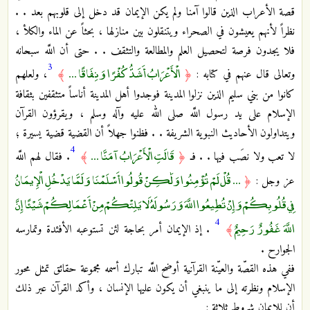
قصة الأعراب الذين قالوا آمنا ولم‏ يكن الإيمان قد دخل إلى قلوبهم بعد . .
نظراً لأنهم يعيشون في الصحراء ويتنقلون بين منازلها ، بحثاً عن الماء والكلأ ،
فلا يجدون فرصة لتحصيل العلم والمطالعة والتثقف . . حتى أن اللَّه سبحانه
3
الْأَعْرَابُ أَشَدُّ كُفْرًا وَنِفَاقًا ...
وتعالى قال عنهم في كتابه :
﴿
﴾
، ولعلهم
كانوا من بني سليم الذين نزلوا المدينة فوجدوا أهل المدينة أناساً متثقفين‏ بثقافة
الإسلام على يد رسول اللَّه‏ صلى الله عليه وآله وسلم ، ويقرؤون القرآن
ويتداولون الأحاديث النبوية الشريفة . . فظنوا جهلاً أن‏ القضية قضية يسيرة ؛
4
قَالَتِ الْأَعْرَابُ آمَنَّا ...
لا تعب ولا نصَب فيها . . فـ
﴿
﴾
. فقال لهم اللَّه
... قُلْ لَمْ تُؤْمِنُوا وَلَٰكِنْ قُولُوا أَسْلَمْنَا وَلَمَّا يَدْخُلِ الْإِيمَانُ
عز وجل :
﴿
فِي قُلُوبِكُمْ وَإِنْ تُطِيعُوا اللَّهَ وَرَسُولَهُ لَا يَلِتْكُمْ مِنْ أَعْمَالِكُمْ شَيْئًا إِنَّ
4
اللَّهَ غَفُورٌ رَحِيمٌ
﴾
. إذ الإيمان أمر بحاجة لئن تستوعبه الأفئدة وتمارسه
الجوارح .
ففي هذه القصّة والعيّنة القرآنية أوضح اللَّه تبارك أسمه مجموعة حقائق تمثل محور
الإسلام ونظرته إلى ما ينبغي أن يكون‏ عليها الإنسان ، وأكد القرآن عبر ذلك
أن للإيمان شروط ثلاثة :