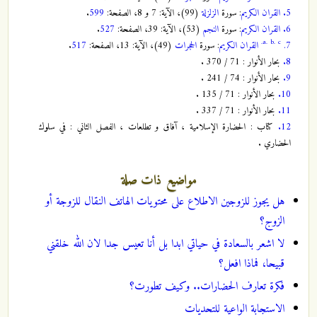
5.
القران الكريم
: سورة
الزلزلة
(99)، الآية: 7 و 8، الصفحة:
599
.
6.
القران الكريم
: سورة
النجم
(53)، الآية: 39، الصفحة:
527
.
a.
b.
c.
7.
القران الكريم
: سورة
الحجرات
(49)، الآية: 13، الصفحة:
517
.
8.
بحار الأنوار : ‏71 / ‏370 .
9.
بحار الأنوار : ‏74 / ‏241 .
10.
بحار الأنوار : ‏71 / ‏135 .
11.
بحار الأنوار : ‏71 / ‏337 .
12.
كتاب : الحضارة الإسلامية ، آفاق و تطلعات ، الفصل الثاني : في سلوك
الحضاري .
مواضيع ذات صلة
هل يجوز للزوجين الاطلاع على محتويات الهاتف النقال للزوجة أو
الزوج؟
لا اشعر بالسعادة في حياتي ابدا بل أنا تعيس جدا لان الله خلقني
قبيحا، فماذا افعل؟
فكرة تعارف الحضارات.. وكيف تطورت؟
الاستجابة الواعية للتحديات