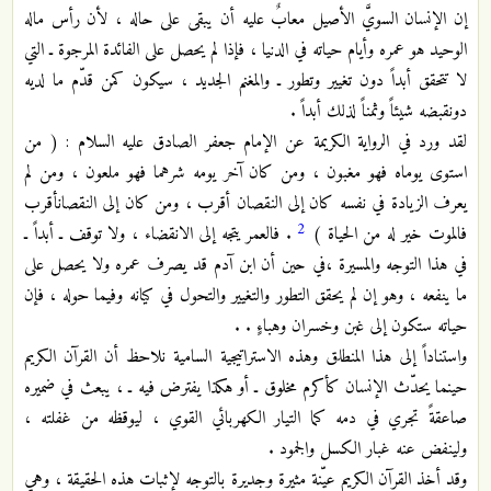
إن الإنسان السويَّ الأصيل معابٌ عليه أن يبقى على حاله ، لأن رأس ماله
الوحيد هو عمره وأيام حياته في الدنيا ، فإذا لم يحصل على الفائدة المرجوة ـ التي
لا تتحقق أبداً دون تغيير وتطور ـ والمغنم الجديد ، سيكون كمن قدّم ما لديه
دون‏قبضه شيئاً وثمناً لذلك أبداً .
لقد ورد في الرواية الكريمة عن الإمام جعفر الصادق ‏عليه السلام : ( من
استوى يوماه فهو مغبون ، ومن كان آخر يومه شرهما فهو ملعون ، ومن لم
يعرف الزيادة في نفسه كان إلى النقصان أقرب ، ومن كان إلى النقصان‏أقرب
2
فالموت خير له من الحياة )
. فالعمر يتجه إلى الانقضاء ، ولا توقف ـ أبداً ـ
في هذا التوجه والمسيرة ،في حين أن ابن آدم قد يصرف عمره ولا يحصل على
ما ينفعه ، وهو إن لم يحقق التطور والتغيير والتحول في كيانه وفيما حوله ، فإن
حياته ستكون إلى غبن وخسران وهباءٍ . .
واستناداً إلى هذا المنطلق وهذه الاستراتيجية السامية نلاحظ أن القرآن الكريم
حينما يحدّث الإنسان كأكرم مخلوق ـ أو هكذا يفترض فيه ـ ، يبعث في ضميره
صاعقةً تجري في دمه كما التيار الكهربائي القوي ، ليوقظه من غفلته ،
ولينفض عنه‏ غبار الكسل والجمود .
وقد أخذ القرآن الكريم عيّنة مثيرة وجديرة بالتوجه لإثبات هذه الحقيقة ، وهي