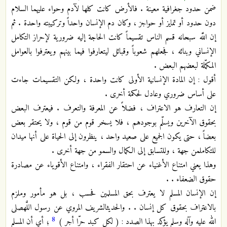
ضمن حدود جغرافية معينة . فالأرض كانت كلها لآدم وحواء عليهما السلام
دون‏ حدود أو تمايز أو حواجز ، وكان دم الإنسان واحداً وتركيبته واحدة . ثم
إن اللَّه سبحانه قسم الناس تقسيماً كانت الحاجة إليه ضرورية لإحراز التكامل
الإنساني وبنائه ، فجعلهم شعوباً وقبائل ليتعارفوا فيما بينهم ويعترفوا بالعوامل
المكمّلة لبعضهم البعض .
أقول : إن المادة الإنسانية الأولى كانت واحدة ، ولكن التقسيمات جاءت
على أساس ضروري وعادل لحكمة أخرى .
إن التعارف هو الاعتراف ، فضلاً عن المعرفة والتعرف . فيعترف البعض
بحقوق الآخرين ويسلّم بوجودهم ، فلا يسخر قوم من قوم ، ولا يحتقر بعض
بعضاً ، حتى يكون الجميع على صعيد واحد ، ينظرون إلى الحياة على أنها ميدان
للتكامل‏من جهة ، وللتسابق إلى الكمال والسمو من جهة أخرى .
وهذا يعني امتناع الأغنياء عن احتقار الفقراء ، وامتناع الأقوياء عن مصادرة
حقوق الضعفاء . .
إن الإنسان المسلم لا يعترف بحق المسلمين فحسب ، بل هو مأمور وملزم
بالاعتراف بحقوق كل إنسان . . والحديث‏الشريف المروي عن رسول اللَّه‏صلى
8
الله عليه وآله وسلم يؤكد بهذا الصدد : ( لكل كبدٍ حرّا أجر )
؛ أي أن المسلم