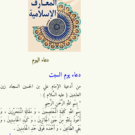
دعاء اليوم
دعاء يوم السبت
من أدعية الإمام علي بن الحسين السجاد زين
العابدين ( عليه السَّلام ) :
" بِسْمِ اللَّهِ الرَّحْمنِ الرَّحِيمِ
بِسْمِ اللَّهِ كَلِمَةِ الْمُعْتَصِمِينَ ، وَ مَقَالَةِ الْمُتَحَرِّزِينَ ، وَ
أَعُوذُ بِاللَّهِ مِنْ جَوْرِ الْجَائِرِينَ ، وَ كَيْدِ الْحَاسِدِينَ ، وَ
بَغْيِ الطَّاغِينَ ، وَ أَحْمَدُهُ فَوْقَ حَمْدِ الْحَامِدِينَ .