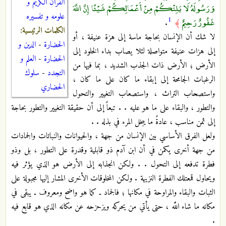
القرآن الكريم و
وَرَسُولَهُ لَا يَلِتْكُمْ مِنْ أَعْمَالِكُمْ شَيْئًا إِنَّ اللَّهَ
علومه و تفسيره
غَفُورٌ رَحِيمٌ
1
.
﴾
الكلمات الرئيسية:
لا شك أن الإنسان بحاجة ماسة إلى هزة عنيفة ، أو
الحضارة
-
الدين و
إلى هزات عنيفة متواصلة لئلا يصاب بداء الخلود إلى
الحضارة
-
العلم و
الأرض ؛ الأرض ذات الجذب الشديد ، بما فيها من
التجدد
-
سلوك
الرغبات الجامحة إلى إبقاء ما كان على ما كان ،
الحضاري
واستصحاب التراث ، واستصعاب التغيير والتحول
والتطور ، والبقاء على ما هو عليه . . تبعاً إلى أن حقيقة التغيير والتطور بحاجة
إلى ثمن‏ مناسب ، عادةً ما يبخل المرء في بذله . .
ولعل الفرق الأساسي بين الإنسان من جهة ، والحيوانات والنباتات والجمادات
من جهة أخرى يكمن في أن ابن آدم ذو قابلية وقدرة على التطور ، بل وذو
فطرة تدفعه إلى التحول . . ولكن انجذابه إلى الأرض هو الذي يؤثر فيه
ويحاول قمع‏تلك الفطرة النزيهة . ولكن المخلوقات الأخرى المشار إليها مجبولة على
الثبات والبقاء والمراوحة في مكانها ؛ فالجماد ـ كما هو واضح ومعروف ـ يبقى في
مكانه ما شاء اللَّه ، حتى يأتي من يحركه ويزحزحه عن مكانه الذي هو قابع فيه
.