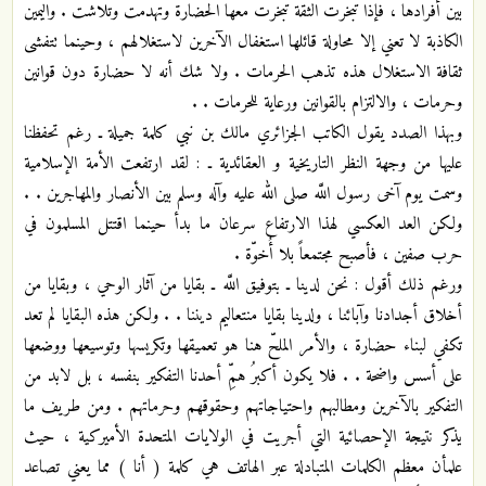
بين أفرادها ، فإذا تبخرت الثقة تبخرت‏ معها الحضارة وتهدمت وتلاشت . واليمين
الكاذبة لا تعني إلا محاولة قائلها استغفال الآخرين لاستغلالهم ، وحينما تتفشى‏
ثقافة الاستغلال هذه تذهب الحرمات . ولا شك أنه لا حضارة دون قوانين
وحرمات ، والالتزام بالقوانين ورعاية للحرمات . .
وبهذا الصدد يقول الكاتب الجزائري مالك بن نبي كلمة جميلة ـ رغم تحفظنا
عليها من وجهة النظر التاريخية و العقائدية ـ : لقد ارتفعت الأمة الإسلامية
وسمت يوم آخى رسول اللَّه‏ صلى الله عليه وآله وسلم بين الأنصار والمهاجرين . .
ولكن العد العكسي لهذا الارتفاع سرعان ما بدأ حينما اقتتل المسلمون في
حرب صفين ، فأصبح مجتمعاً بلا أُخوّة .
ورغم ذلك أقول : نحن لدينا ـ بتوفيق اللَّه ـ بقايا من آثار الوحي ، وبقايا من
أخلاق أجدادنا وآبائنا ، ولدينا بقايا من‏تعاليم ديننا . . ولكن هذه البقايا لم تعد
تكفي لبناء حضارة ، والأمر الملحّ هنا هو تعميقها وتكريسها وتوسيعها ووضعها
على أسس واضحة . . فلا يكون أكبرُ همِّ أحدنا التفكير بنفسه ، بل لابد من
التفكير بالآخرين ومطالبهم واحتياجاتهم‏ وحقوقهم وحرماتهم . ومن طريف ما
يذكر نتيجة الإحصائية التي أجريت في الولايات المتحدة الأميركية ، حيث
علم‏أن معظم الكلمات المتبادلة عبر الهاتف هي كلمة ( أنا ) مما يعني تصاعد