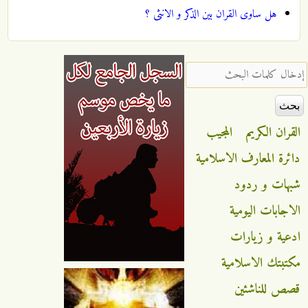
هل ساوى القران بين الذكر و الانثى ؟
‏إدخال كلمات البحث ‏
القران الكريم
المجيب
دائرة المعارف الاسلامية
شبهات و ردود
الاجابات اليومية
ادعية و زيارات
مكتبتك الاسلامية
قصص للناشئين