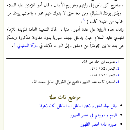
، ويخرج كل ناس إلى رايتهم وهو يوم الأبدال . قال أمير المؤمنين عليه السلام
: ويقتل يومئذ السفياني ومن معه حتى لا يدرك منهم مخبر ، والخائب يومئذ من
3
خاب من غنيمة كلب )
.
وتدل هذه الرواية على عدة أمور : منها ، الحالة الشعبية العامة المؤيدة للإمام
المهدي عليه السلام حيث يدخل جيشه سوريا بدون مقاومة مذكورة ويعسكر
4
على بعد ثلاثين كيلومتراً من دمشق . إلى آخر ما ذكرناه في
حركة السفياني
.
1.
مخطوطة ابن حماد ص 98.
2.
البحار : 52 / 275.
3.
البحار : 52 / 224.
4.
المصدر: كتاب عصر الظهور ، الشيخ علي الكوراني العاملي حفظه الله.
مواضيع ذات صلة
وقل جاء الحق و زهق الباطل ان الباطل كان زهوقا
الروم و دورهم في عصر الظهور
صورة عامة لعصر الظهور