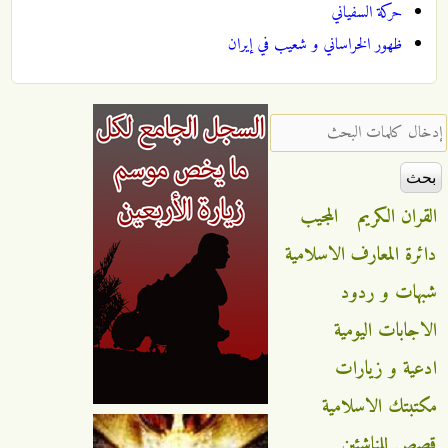
حركة السفياني
ظهور الخراساني و شعيب في إيران
‏إدخال كلمات البحث ‏
القران الكريم
المجيب
دائرة المعارف الاسلامية
شبهات و ردود
الاجابات اليومية
ادعية و زيارات
مكتبتك الاسلامية
قصص للناشئين