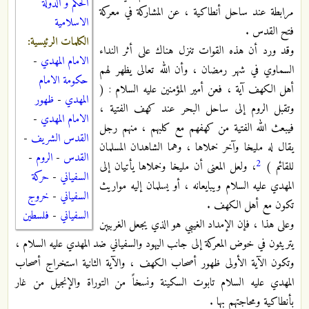
الحكم و الدولة
مرابطة عند ساحل أنطاكية ، عن المشاركة في معركة
الاسلامية
فتح القدس .
الكلمات الرئيسية:
وقد ورد أن هذه القوات تنزل هناك على أثر النداء
الامام المهدي
-
السماوي في شهر رمضان ، وأن الله تعالى يظهر لهم
حكومة الامام
أهل الكهف آية ، فعن أمير المؤمنين عليه السلام : (
المهدي
-
ظهور
وتقبل الروم إلى ساحل البحر عند كهف الفتية ،
الامام المهدي
-
فيبعث الله الفتية من كهفهم مع كلبهم ، منهم رجل
القدس الشريف
-
يقال له مليخا وآخر خملاها ، وهما الشاهدان المسلمان
القدس
-
الروم
-
2
للقائم )
، ولعل المعنى أن مليخا وخملاها يأتيان إلى
السفياني
-
حركة
المهدي عليه السلام ويبايعانه ، أو يسلمان إليه مواريث
السفياني
-
خروج
تكون مع أهل الكهف .
السفياني
-
فلسطين
وعلى هذا ، فإن الإمداد الغيبي هو الذي يجعل الغربيين
يتريثون في خوض المعركة إلى جانب اليهود والسفياني ضد المهدي عليه السلام ،
وتكون الآية الأولى ظهور أصحاب الكهف ، والآية الثانية استخراج أصحاب
المهدي عليه السلام تابوت السكينة ونسخاً من التوراة والإنجيل من غار
بأنطاكية ومحاجتهم بها .