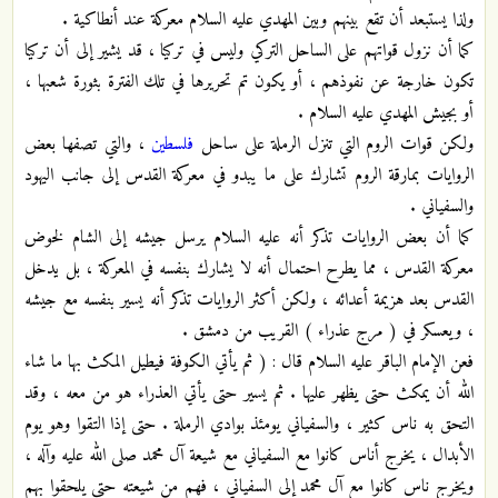
ولذا يستبعد أن تقع بينهم وبين المهدي عليه السلام معركة عند أنطاكية .
كما أن نزول قواتهم على الساحل التركي وليس في تركيا ، قد يشير إلى أن تركيا
تكون خارجة عن نفوذهم ، أو يكون تم تحريرها في تلك الفترة بثورة شعبها ،
أو بجيش المهدي عليه السلام .
ولكن قوات الروم التي تنزل الرملة على ساحل
فلسطين
، والتي تصفها بعض
الروايات بمارقة الروم تشارك على ما يبدو في معركة القدس إلى جانب اليهود
والسفياني .
كما أن بعض الروايات تذكر أنه عليه السلام يرسل جيشه إلى الشام لخوض
معركة القدس ، مما يطرح احتمال أنه لا يشارك بنفسه في المعركة ، بل يدخل
القدس بعد هزيمة أعدائه ، ولكن أكثر الروايات تذكر أنه يسير بنفسه مع جيشه
، ويعسكر في ( مرج عذراء ) القريب من دمشق .
فعن الإمام الباقر عليه السلام قال : ( ثم يأتي الكوفة فيطيل المكث بها ما شاء
الله أن يمكث حتى يظهر عليها . ثم يسير حتى يأتي العذراء هو من معه ، وقد
التحق به ناس كثير ، والسفياني يومئذ بوادي الرملة . حتى إذا التقوا وهو يوم
الأبدال ، يخرج أناس كانوا مع السفياني مع شيعة آل محمد صلى الله عليه وآله ،
ويخرج ناس كانوا مع آل محمد إلى السفياني ، فهم من شيعته حتى يلحقوا بهم