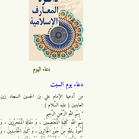
دعاء اليوم
دعاء يوم السبت
من أدعية الإمام علي بن الحسين السجاد زين
العابدين ( عليه السَّلام ) :
" بِسْمِ اللَّهِ الرَّحْمنِ الرَّحِيمِ
بِسْمِ اللَّهِ كَلِمَةِ الْمُعْتَصِمِينَ ، وَ مَقَالَةِ الْمُتَحَرِّزِينَ ، وَ
أَعُوذُ بِاللَّهِ مِنْ جَوْرِ الْجَائِرِينَ ، وَ كَيْدِ الْحَاسِدِينَ ، وَ