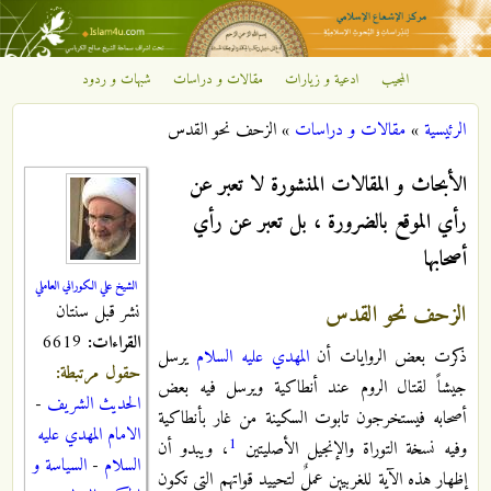
تجاوز إلى المحتوى الرئيسي
المجيب
ادعية و زيارات
مقالات و دراسات
شبهات و ردود
مركز
الرئيسية
»
مقالات و دراسات
»
الزحف نحو القدس
الإشعاع
أنت هنا
الأبحاث و المقالات المنشورة لا تعبر عن
الإسلامي
رأي الموقع بالضرورة ، بل تعبر عن رأي
أصحابها
الشيخ علي الكوراني العاملي
الزحف نحو القدس
نشر قبل سنتان
القراءات:
6619
ذكرت بعض الروايات أن
المهدي عليه السلام
يرسل
حقول مرتبطة:
جيشاً لقتال الروم عند أنطاكية ويرسل فيه بعض
الحديث الشريف
-
أصحابه فيستخرجون تابوت السكينة من غار بأنطاكية
الامام المهدي عليه
1
وفيه نسخة التوراة والإنجيل الأصليتين
، ويبدو أن
السلام
-
السياسة و
إظهار هذه الآية للغربيين عملٌ لتحييد قواتهم التي تكون