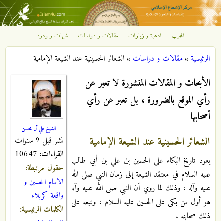
تجاوز إلى المحتوى الرئيسي
المجيب
ادعية و زيارات
مقالات و دراسات
شبهات و ردود
مركز
الرئيسية
»
مقالات و دراسات
»
الشعائر الحسينية عند الشيعة الإمامية
الإشعاع
أنت هنا
الأبحاث و المقالات المنشورة لا تعبر عن
الإسلامي
رأي الموقع بالضرورة ، بل تعبر عن رأي
أصحابها
الشيخ علي آل محسن
الشعائر الحسينية عند الشيعة الإمامية
نشر قبل 9 سنوات
القراءات:
10647
يعود تاريخ البكاء على الحسين بن علي بن أبي طالب
حقول مرتبطة:
عليه السلام في معتقد الشيعة إلى زمان النبي صلى الله
الامام الحسين و
عليه وآله ، وذلك لما روي أن النبي صلى الله عليه وآله
واقعة كربلاء
هو أول من بكى على الحسين عليه السلام ، وتبعه على
الكلمات الرئيسية:
ذلك صحابته .