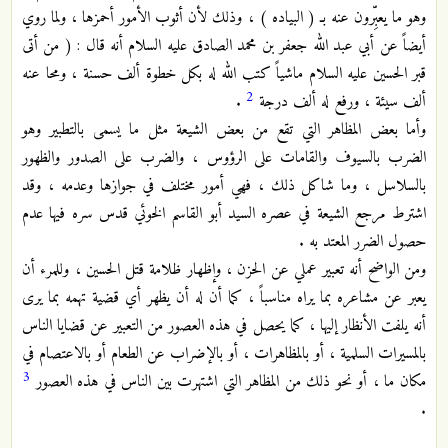
وهو ما يعبِّرون عنه بـ ( البياده ) ، وذلك لأن أثوب الأمور أحمزها ، ولما روي
أيضاً عن أبي عبد الله جعفر بن محمد الصادق عليه السلام أنه قال : ( من أتى
قبر الحسين عليه السلام ماشياً كتب الله له بكل خطوة ألف حسنة ، ومحا عنه
2
ألف سيئة ، ورفع له ألف درجة
.
وأما بعض المظاهر التي تقع من بعض الشيعة مثل ما يسمى بالتطبير وهو
الضرب بالسيوف والقامات على الرؤوس ، والضرب على الصدور والظهور
بالسلاسل ، وما شاكل ذلك ، فهي أمور مختلف في جوازها وعدمه ، وقد
اشترط مرجع الشيعة في عصره السيد أبو القاسم الخوئي قدس سره فيها عدم
حصول الضرر المعتد به .
ومن الواضح أنه تعبير عملي عن الحزن ، وإظهار ظلامة قتل الحسين ، وللمرء أن
يعبر عن مشاعره بما يراه مناسباً ، كما أن له أن يظهر أي قضية تهمه بما يرى
أنه يلفت الأنظار إليها ، كما يحصل في هذه العصور من التعبير عن قضايا الناس
بالمسيرات السلمية ، أو بالمظاهرات ، أو بالإضراب عن الطعام أو بالاعتصام في
3
مكان ما ، أو نحو ذلك من المظاهر التي اشتهرت بين الناس في هذه العصور
.