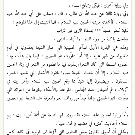
وفي رواية أخرى : فبكى وتهايج النساء .
وفي رواية ثالثة عن عبد الله بن غالب ، قال : دخلت على أبي عبد الله عليه
السلام ، فأنشدته مرثية الحسين عليه السلام ، فلما انتهيت إلى هذا الموضع :
لبلية تسقو حسيناً *** بمسقاة الثرى غير التراب
صاحت باكية من وراء الستر : وا أبتاه . انتهى .
وهذه هي البذرة الأولى للمآتم الحسينية التي صار الشيعة يعقدونها في أيام
عاشوراء من شهر محرم ، إلا أنها تطوَّرت عبر العصور ، فإنها وإن بدأت بهذه
الصورة المبسطة التي كان الشعراء يلقون فيها ما نظموه من الشعر في رثاء الحسين
عليه السلام . إلا أن خطباء الشيعة صاروا يلقون الأشعار التي نظمها الشعراء
السابقون ، ويضيفون إليها شيئاً مما وقع للحسين عليه السلام وأهل بيته في
كربلاء ، ثم أضيفت لتلك المجالس : المواعظ والأحكام وغيرها من الفوائد التي
صيَّرت المنبر الحسيني رافداً مهماً من روافد العلم والمعرفة عند الشيعة عبر العصور
.
وأما زيارة الحسين عليه السلام فقد روى فيها الشيعة عن أئمة أهل البيت عليهم
السلام أحاديث كثيرة في فضلها والحث عليها .
ويكفي أن أسوق للقارئ بعض العناوين التي ذكرها ابن قولويه في كتابه كامل