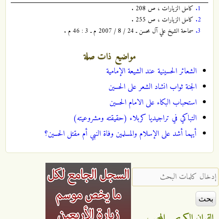
1.
كامل الزيارات ، ص 208 .
2.
كامل الزيارات ، ص 255 .
3.
سماحة الشيخ علي آل محسن ـ 24 / 8 / 2007 م ـ 3 : 46 م .
مواضيع ذات صلة
الشعائر الحسينية عند الشيعة الإمامية
الجنة ثواب انشاد الشعر على الحسين
استحباب البكاء على الامام الحسين
التباكي في تراجيديا كربلاء (حقيقته ومشروعيته)
أيهما أشد على الإسلام والمسلمين وفاة النبي أم مقتل الحسين؟
‏إدخال كلمات البحث ‏
القران الكريم
المجيب