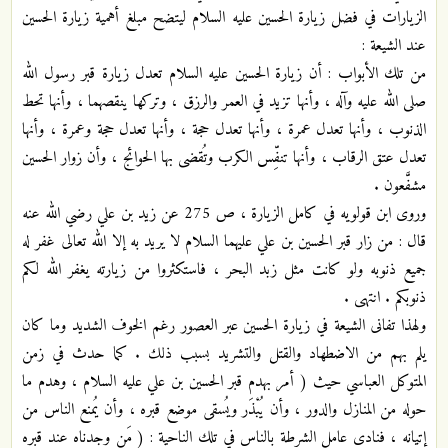
الزيارات في فضل زيارة الحسين عليه السلام ليتضح مبلغ أهمية زيارة الحسين
عند الشيعة :
من تلك الأبواب : أن زيارة الحسين عليه السلام تعدل زيارة قبر رسول الله
صلى الله عليه وآله ، وأنها تزيد في العمر والرزق ، وتركها ينقصهما ، وأنها تحط
الذنوب ، وأنها تعدل عمرة ، وأنها تعدل حجة ، وأنها تعدل حجة وعمرة ، وأنها
تعدل عتق الرقاب ، وأنها تنفِّس الكرب وتُقضى بها الحوائج ، وأن زوار الحسين
مشفَّعون .
وروى ابن قولويه في كامل الزيارة ، ص 275 عن زيد بن علي رضي الله عنه
قال : من زار قبر الحسين بن علي عليهما السلام لا يريد به إلا الله تعالى غفر له
جميع ذنوبه ولو كانت مثل زبد البحر ، فاستكثروا من زيارته يغفر الله لكم
ذنوبكم . انتهى .
ولهذا تفانى الشيعة في زيارة الحسين عبر العصور رغم الخوف الشديد وما كان
يلم بهم من الاضطهاد والقتل والتشريد بسبب ذلك . كما حدث في زمن
المتوكل العباسي حيث ( أمر بهدم قبر الحسين بن علي عليه السلام ، وهدم ما
حوله من المنازل والدور ، وأن يُبْذَر ويُسقى موضع قبره ، وأن يُمنع الناس من
إتيانه ، فنادى عامل الشرطة بالناس في تلك الناحية : ( مَن وجدناه عند قبره