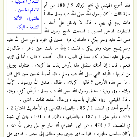
الشعائر الحسينية
-
فقد أخرج الهيثمي في مجمع الزوائد 9 / 188 عن أم
الامام الحسين
-
سلمة قالت : كان رسول الله صلى الله عليه وسلم جالساً
عاشوراء
-
الأئمة
-
ذات يوم في بيتي ، قال لا يدخل عليَّ أحد .
الشيعة
-
البكاء
فانتظرت فدخل الحسين ، فسمعت نشيج رسول الله
صلى الله عليه وسلم يبكي ، فاطلعت فإذا حسين في حجره والنبي صلى الله عليه
وسلم يمسح جبينه وهو يبكي ، فقلت : والله ما علمت حين دخل . فقال إن
جبريل عليه السلام كان معنا في البيت ، قال : أفتحبه ؟ قلت : أما في الدنيا
فنعم . قال : إن أمتك ستقتل هذا بأرض يقال لها كربلاء . فتناول جبريل
من تربتها ، فأراها النبي صلى الله عليه وسلم ، فلما أحيط بحسين حين قتل قال
: ما اسم هذه الأرض ؟ قالوا : كربلاء . فقال : صدق الله ورسوله ، كرْبٌ
وبلاء . وفي رواية : صدق رسول الله صلى الله عليه وسلم ، أرضُ كربٍ وبلاء
. قال الهيثمي : رواه الطبراني بأسانيد ، ورجال أحدها ثقات . انتهى .
وأخرج أحمد في المسند 1 / 85 ، والضياء المقدسي في الأحاديث المختارة 2 /
375 ، وأبو يعلى 1 / 187 ، والطبراني ، والبزار 3 / 101 ، وابن أبي شيبة
في المصنف 7 / 478 ، عن نجي الحضرمي أنه سار مع علي رضي الله عنه ،
وكان صاحب مطهرته ، فلما حاذى نينوى وهو منطلق إلى صفين ، فنادى علي