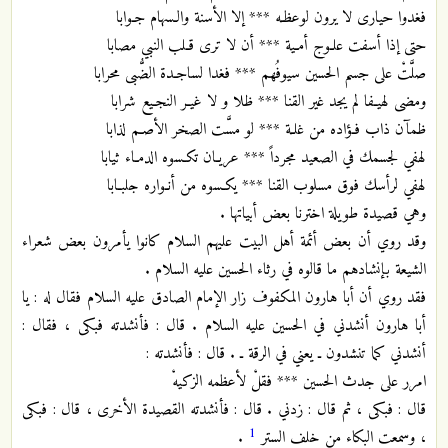
فغدوا حيارى لا يرون لوعظـه *** إلا الأسنة والـسهام جـوابا
حتى إذا أسفت علـوج أمـية *** أن لا ترى قـلب النبي مصابا
صلَّتْ على جسم الحسين سيوفُهم *** فغدا لساجـدة الضُّبى محرابا
ومضى لهيـفا لم يجد غير القنا *** ظلا و لا غيـر النجـيع شرابا
ظمآن ذاب فـؤاده من غلـة *** لو مسَّت الصخر الأصـم لذابا
لهفي لجسمك في الصعيد مجرداً *** عريـان تكـسوه الدمـاء ثيابا
لهفي لرأسك فوق مسلوب القنا *** يكـسوه من أنـواره جلبـابا
وهي قصيدة طويلة اخترنا بعض أبياتها .
وقد روي أن بعض أئمة أهل البيت عليهم السلام كانوا يأمرون بعض شعراء
الشيعة بإنشادهم ما قالوه في رثاء الحسين عليه السلام .
فقد روي أن أبا هارون المكفوف زار الإمام الصادق عليه السلام فقال له : يا
أبا هارون أنشدني في الحسين عليه السلام . قال : فأنشدته فبكى ، فقال :
أنشدني كما تنشدون ـ يعني في الرقة ـ . قال : فأنشدته :
امرر على جدث الحسين *** فقلْ لأعظمه الزكيهْ
قال : فبكى ، ثم قال : زدني . قال : فأنشدته القصيدة الأخرى ، قال : فبكى
1
، وسمعت البكاء من خلف الستر
.