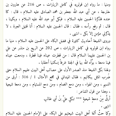
ومنها : ما رواه ابن قولويه في كامل الزيارات ، ص 216 عن هارون بن
خارجة ، عن أبي عبد الله جعفر بن محمد الصادق عليه السلام ، قال : كنا
عنده فذكرنا الحسين عليه السلام ، فبكى أبو عبد الله عليه السلام ، وبكينا ،
قال : ثم رفع رأسه ، فقال : قال الحسين عليه السلام : أنا قتيل العبرة ، لا
يذكرني مؤمن إلا بكى . انتهى .
وروى الشيعة أحاديث كثيرة في فضل البكاء على الحسين عليه السلام ، منها ما
رواه ابن قولويه في كامل الزيارات ، ص 202 عن الربيع بن منذر عن علي
بن الحسين عليهما السلام قال : من قطرت عيناه فينا قطرة ، ودمعت عيناه
فينا دمعة ، بوَّأه الله بها في الجنة غرفاً يسكنها أحقابا .
ولهذا بكى الشيعة منذ الصدر الأول على مصائب أهل البيت عليهم السلام حتى
ضُرب المثل ببكائهم ، فقال الميداني في مجمع الأمثال 1 / 316 : أرق من
النسيم ، ومن الهواء ، ومن دمع الغمام ، ومن دمع المستهام ، ومن دمعة شيعية
، وهذا من قول الشاعر :
أرقُّ مِنْ دمعةٍ شيعيةٍ *** تبكي عليَّ بنَ أبي طالبِ
انتهى .
وكما حثَّ أئمة أهل البيت شيعتهم على البكاء على الإمام الحسين عليه السلام