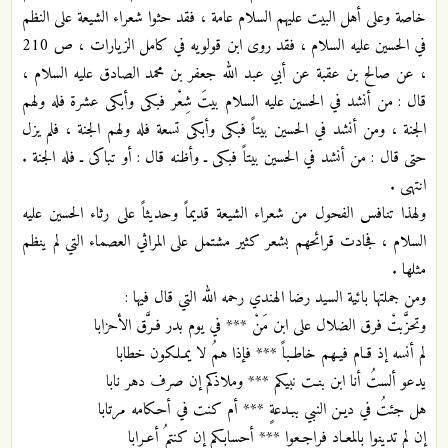
خاصة وعلى أهل البيت عليهم السلام عامة ، فقد حثوا شعراء الشيعة على النظم
في الحسين عليه السلام ، فقد روى ابن قولويه في كامل الزيارات ، ص 210
، عن صالح بن عقبة عن أبي عبد الله جعفر بن محمد الصادق عليه السلام ،
قال : من أنشد في الحسين عليه السلام بيتَ شِعْر فبكى وأبكى عشرة فله ولهم
الجنة ، ومن أنشد في الحسين بيتاً فبكى وأبكى تسعة فله ولهم الجنة ، فلم يزل
حتى قال : من أنشد في الحسين بيتاً فبكى ـ وأظنه قال : أو تباكى ـ فله الجنة .
انتهى .
ولهذا تنافس الفحول من شعراء الشيعة قديماً وحديثاً على رثاء الحسين عليه
السلام ، فجادت قرائحهم بشعر كثير مشتمل على المراثي العصماء التي لم ينظم
مثلها .
ومن جملتها بائية السيد رضا الهندي رحمه الله التي قال فيها :
وتحزَّبتْ فرق الضلال على ابن مَنْ *** في يوم بدر فـرَّق الأحزابا
لم أنسه إذ قـام فيـهم خاطـباً *** فإذا همُ لا يمـلكون خطابا
يدعو ألستُ أنا ابن بنـت نبيكم *** وملاذكم إن صرف دهر نابا
هل جئتُ في ديـن النبي ببـدعةٍ *** أم كنت في أحـكامه مرتابا
إن لم تدينوا بالمعـاد فراجـعوا *** أحسابـكم إن كنتمُ أعـرابا