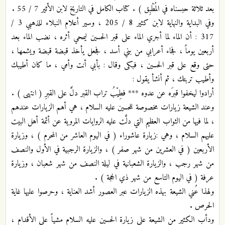
بعد ثلاثة حبسناه في المُطْبِق ) . كتاب الكامل في التاريخ لابن الأثير 7 / 55 .
وفي البداية والنهاية لابن كثير 8 / 205 ، وسير أعلام النبلاء للذهبي 3 /
317 : أن الماء لما أجري الماء على قبر الحسين ليمحي أثره ، نضب الماء بعد
أربعين يوماً ، فجاء أعرابي من بني أسد ، فجعل يأخذ قبضة قبضة ويشمها ،
حتى وقع على قبر الحسين ، فبكى وقال : بأبي أنت وأمي ، ما كان أطيبك
وأطيب تربتك ، ثم أنشأ يقول :
أرادوا ليخفوا قبرَه عن عدوه *** فطِيْبُ تراب القبر دلَّ على القبرِ ( انتهى ) .
وعند الشيعة زيارات مخصوصة للحسين عليه السلام ، هي أهم الزيارات عندهم
، لما فيها من الثواب العظيم التي دلَّت عليه الروايات المروية عن أئمة أهل البيت
عليهم السلام ، وهي :زيارة عاشوراء ( في اليوم العاشر من المحرم ) ، وزيارة
الأربعين ( في العشرين من شهر صفر ) ، والزيارة الرجبية في الأول والنصف
من شهر رجب ، والزيارة الشعبانية في ليلة النصف من شهر شعبان ، وزيارة
عرفة ( في اليوم التاسع من شهر ذي الحجة ) .
ولهذا عُني الشيعة بهذه الزيارات عبر العصور أشد العناية ، وحرصوا عليها غاية
الحرص .
ودأب الكثير من الشيعة على زيارة الحسين عليه السلام مشياً على الأقدام ،