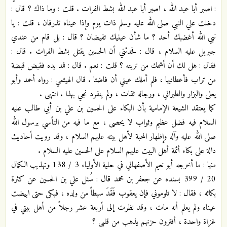
: اصبر أبا عبد الله ، اصبر أبا عبد الله بشط الفرات . قلت : وما ذاك ؟ قال :
دخلت علي النبي صلى الله عليه وسلم ذات يوم وإذا عيناه تذرفان ، قلت : يا
نبي الله أغضبك أحد ؟ ما شأن عينيك تفيضان ؟ قال : بل قام من عندي
جبريل عليه السلام ، قال : فحدثني أن الحسين يقتل بشط الفرات . قال :
فقال : هل لك أن أشمك من تربته ؟ قلت : نعم . قال : فمد يده فقبض قبضة
من تراب فأعطانيها ، فلم أملك عيني أن فاضتا . قال الهيثمي : رواه أحمد وأبو
يعلى والبزار والطبراني ، ورجاله ثقات ، ولم ينفرد نجي بهذا . انتهى .
كما يعتقد الشيعة الإمامية بأن البكاء على الحسين بن علي بن أبي طالب عليه
السلام فيه فضل عظيم وثواب لا يحصى ، مع ما فيه من التأسي برسول الله
صلى الله عليه وآله وإظهار المحبة لأهل بيته عليهم السلام ، وقد رويت أحاديث
دالة على بكاء أئمة أهل البيت عليهم السلام على الحسين عليه السلام .
منها : ما أخرجه أبو نعيم الأصفهاني في حلية الأولياء 3 / 138 وتهذيب الكمال
20 / 399 بسنده عن جعفر بن محمد قال : سُئل علي بن الحسين عن كثرة
بكائه ، فقال : لا تلوموني فإن يعقوب فَقَدَ سبطاً من ولده ، فبكى حتى ابيضت
عيناه ولم يعلم أنه مات ، وقد نظرت إلى أربعة عشر رجلاً من أهل بيتي في
غزاة واحدة ، أفترون حزنهم يذهب من قلبي ؟