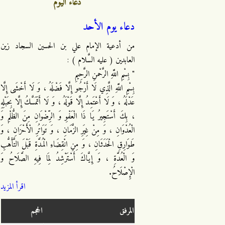
دعاء اليوم
دعاء يوم الأحد
من أدعية الإمام علي بن الحسين السجاد زين
العابدين ( عليه السَّلام ) :
" بِسْمِ اللَّهِ الرَّحْمنِ الرَّحِيمِ
بِسْمِ اللَّهِ الَّذِي لَا أَرْجُو إِلَّا فَضْلَهُ ، وَ لَا أَخْشَى إِلَّا
عَدْلَهُ ، وَ لَا أَعْتَمِدُ إِلَّا قَوْلَهُ ، وَ لَا أَتَمَسَّكُ إِلَّا بِحَبْلِهِ
، بِكَ أَسْتَجِيرُ يَا ذَا الْعَفْوِ وَ الرِّضْوَانِ مِنَ الظُّلْمِ وَ
الْعُدْوَانِ ، وَ مِنْ غِيَرِ الزَّمَانِ ، وَ تَوَاتُرِ الْأَحْزَانِ ، وَ
طَوَارِقِ الْحَدَثَانِ ، وَ مِنِ انْقِضَاءِ الْمُدَّةِ قَبْلَ التَّأَهُّبِ
وَ الْعُدَّةِ ، وَ إِيَّاكَ أَسْتَرْشِدُ لِمَا فِيهِ الصَّلَاحُ وَ
الْإِصْلَاحُ.
اقرأ المزيد
المرفق
الحجم