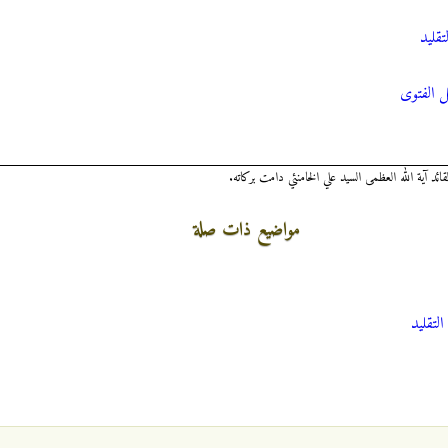
تقلید
ل الفتوی
د آية الله العظمى السيد علي الخامنئي دامت بركاته.
مواضيع ذات صلة
التقلید