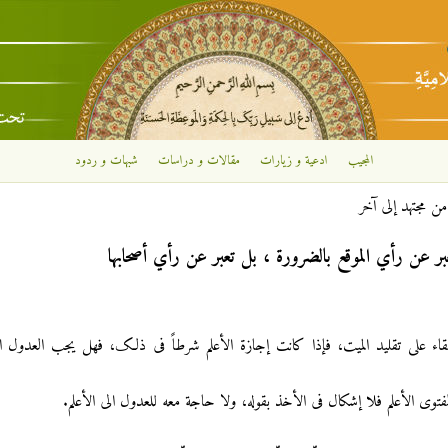
تجاوز إلى المحتوى الرئيسي
المجيب
ادعية و زيارات
مقالات و دراسات
شبهات و ردود
ن مجتهد إلی آخر
بر عن رأي الموقع بالضرورة ، بل تعبر عن رأي أصحابها
ی البقاء علی تقلید المیت، فإذا کانت إجازة الأعلم شرطاً فی ذلک، فهل یجب العدول ال
لفتوی الأعلم فلا إشکال فی الأخذ بقوله، ولا حاجة معه للعدول الی الأعلم.