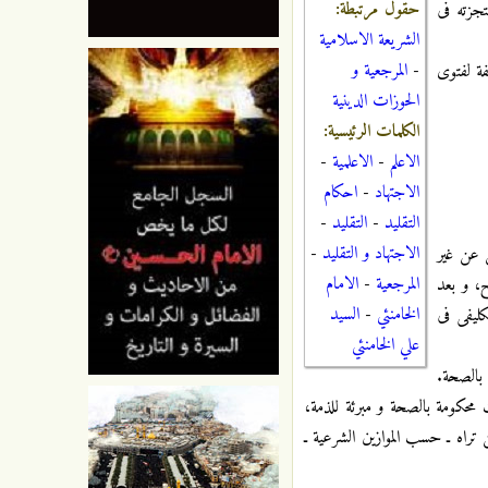
حقول مرتبطة:
تجزته فی
الشريعة الاسلامية
-
المرجعية و
فة لفتوی
الحوزات الدينية
الكلمات الرئيسية:
الاعلم
-
الاعلمية
-
الاجتهاد
-
احكام
التقليد
-
التقليد
-
الاجتهاد و التقليد
-
ن عن غیر
المرجعية
-
الامام
ح، و بعد
الخامنئي
-
السيد
لیفی فی
علي الخامنئي
 بالصحة.
محکومة بالصحة و مبرئة‌ للذمة،
 تراه ـ حسب الموازین الشرعیة ـ