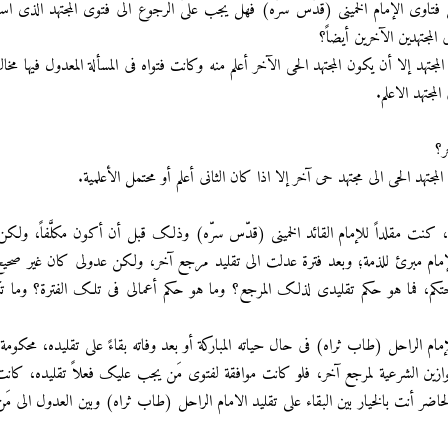
فتاوی الإمام الخمینی (قدّس سرّه) فهل یجب علیّ الرجوع الی فتوی المجتهد الذی اس
 المجتهدین الآخرین أیضاً؟
هد إلا أن یکون المجتهد الحی الآخر أعلم منه وکانت فتواه فی المسألة‌ المعدول فیها مخال
مجتهد الاعلم.
تهد الحی الی مجتهد حی آخر إلا اذا کان الثانی أعلم أو محتمل الأعلمیة.
عیة، کنت مقلداً للإمام القائد الخمینی (قدّس سرّه) وذلک قبل أن أکون مکلَّفاً، ولک
الإمام مبرئ للذمة؛ وبعد فترة عدلت الی تقلید مرجع آخر، ولکن عدولی کان غیر صحی
کم، فما هو حکم تقلیدی لذلک المرجع؟ وما هو حکم أعمالی فی تلک الفترة؟ وما تک
إمام الراحل (طاب ثراه) فی حال حیاته المبارکة أو بعد وفاته بقاءً علی تقلیده، محکومة
موازین الشرعیة لمرجع آخر، فلو کانت موافقة لفتوی مَن یجب علیک فعلاً تقلیده، کانت 
ر أنت بالخیار بین البقاء علی تقلید الامام الراحل (طاب ثراه) وبین العدول الی مَن