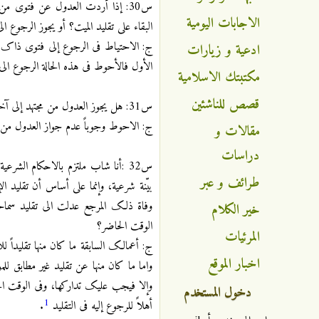
س30: إذا أردت العدول عن فتوی من 
الاجابات اليومية
البقاء علی تقلید المیت؟ أو یجوز الرجوع الی
ج: الاحتیاط فی الرجوع إلی فتوی ذاک المجت
ادعية و زيارات
الأول فالأحوط فی هذه الحالة الرجوع الی ال
مكتبتك الاسلامية
قصص للناشئين
س31: هل یجوز العدول من مجتهد إلی آخر؟
ج: الاحوط وجوباً عدم جواز العدول من المج
مقالات و
دراسات
س32 :أنا شاب ملتزم بالاحکام الشر
طرائف و عبر
بیّنة شرعیة، وإنما علی أساس أن تقلید 
وفاة ذلک المرجع عدلت الی تقلید سماحت
خير الكلام
الوقت الحاضر؟
المرئيات
ج: أعمالک السابقة ما کان منها تقلیداً لل
اخبار الموقع
واما ما کان منها عن تقلید غیر مطابق لل
وإلا فیجب علیک تدارکها، وفی الوقت الحاض
دخول المستخدم
1
أهلاً للرجوع إلیه فی التقلید
.