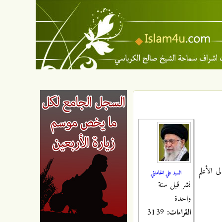
ی الأعلم
السيد علي الخامنئي
نشر قبل سنة
واحدة
القراءات:
3139