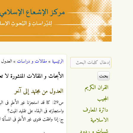
مركز
الإشعاع
‏إدخال كلمات البحث ‏
الرئيسية
»
مقالات و دراسات
»
العدول م
أنت هنا
الإسلامي
الأبحاث و المقالات المنشورة لا تع
القران الكريم
العدول من مجتهد إلی آخر
المجيب
س29: کنا قد استجزنا غیر الأعلم ف
دائرة المعارف
واستجازته فی البقاء علی تقلید المیت؟
الاسلامية
ج: إذا وافقت فتوی غیر الأعلم فی المسألة 
شبهات و ردود