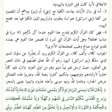
الاطلاق لأنها كانت قبل التوارة واليهودية.
3- أما في سائر الآيات جاءت الكلمة مع (بني) أو (بنو) وواضح أن المقصود
من كلمة (بني اسرائيل) هم ابناء يعقوب وذراريهم الذين شكلوا فيها بعد مجتمع
اليهود.
4- فهل كان القرآن الكريم يمتدح هذا القوم عندما كرر ذكرهم 41 مرة في
مناسبا مختلفة؟ وهل آيات القرآن التي تسرد لنا قصص هذا القوم هي بصدد
تقديم نموذج صالح وطيب للمجتمعات الأخرى؟
الجواب: كلا.. وألف كلا.. بل القرآن الكريم يريد أن يحذِّرنا عن سلوك المسير
الذي سلكه (بنو اسرائيل) اليهود رغم أن الله تعالى فضّلهم في ذلك العصر
على العالمين، حيث ارسل لهم نبياً منهم وهو من اولي العزم، وانزل عليه كتاباً
سماوياً لارشادهم وتوجيههم، ولكنهم كفروا بنعمة الله، وضربوا هذه الفضائل
عرض الجدار، وعاندوا الله ونبيه موسى وأخاه هارون واتهموا عيسى بالسحر:
إِذْ قَالَ اللَّهُ يَا عِيسَى ابْنَ مَرْيَمَ اذْكُرْ نِعْمَتِي عَلَيْكَ وَعَلَىٰ وَالِدَتِكَ إِذْ أَيَّدْتُكَ
﴿
بِرُوحِ الْقُدُسِ تُكَلِّمُ النَّاسَ فِي الْمَهْدِ وَكَهْلًا وَإِذْ عَلَّمْتُكَ الْكِتَابَ
وَالْحِكْمَةَ وَالتَّوْرَاةَ وَالْإِنْجِيلَ وَإِذْ تَخْلُقُ مِنَ الطِّينِ كَهَيْئَةِ الطَّيْرِ بِإِذْنِي