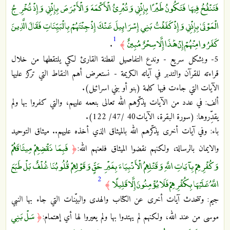
فَتَنْفُخُ فِيهَا فَتَكُونُ طَيْرًا بِإِذْنِي وَتُبْرِئُ الْأَكْمَهَ وَالْأَبْرَصَ بِإِذْنِي وَإِذْ تُخْرِجُ
الْمَوْتَىٰ بِإِذْنِي وَإِذْ كَفَفْتُ بَنِي إِسْرَائِيلَ عَنْكَ إِذْ جِئْتَهُمْ بِالْبَيِّنَاتِ فَقَالَ الَّذِينَ
1
كَفَرُوا مِنْهُمْ إِنْ هَٰذَا إِلَّا سِحْرٌ مُبِينٌ
.
﴾
5- وبشكل سريع - وندع التفاصيل لفطنة القارئ لكي يلتقطها من خلال
قراءته للقرآن والتدبر في آياته الكريمة - نستعرض أهم النقاط التي تركز عليها
الآيات التي جاءت فيها كلمة (بنو أو بني اسرائيل).
ألف: في عدد من الآيات يذكّرهم الله تعالى بنعمه عليهم، والتي كفروا بها ولم
يقدِّروها: (سورة البقرة، الآيات40 /47/ 122).
باء: وفي آيات أخرى يذكّرهم الله بالميثاق الذي أخذه عليهم.. ميثاق التوحيد
فَبِمَا نَقْضِهِمْ مِيثَاقَهُمْ
والايمان بالرسالة، ولكنهم نقضوا الميثاق فلعنهم الله:
﴿
وَكُفْرِهِمْ بِآيَاتِ اللَّهِ وَقَتْلِهِمُ الْأَنْبِيَاءَ بِغَيْرِ حَقٍّ وَقَوْلِهِمْ قُلُوبُنَا غُلْفٌ بَلْ طَبَعَ
2
اللَّهُ عَلَيْهَا بِكُفْرِهِمْ فَلَا يُؤْمِنُونَ إِلَّا قَلِيلًا
﴾
جيم: وتتحدث آيات أخرى عن الكتاب والهدى والبيّنات التي جاء بها النبي
سَلْ بَنِي
موسى من عند الله، ولكنهم لم يهتدوا بها ولم يعيروا لها أي إهتمام:
﴿