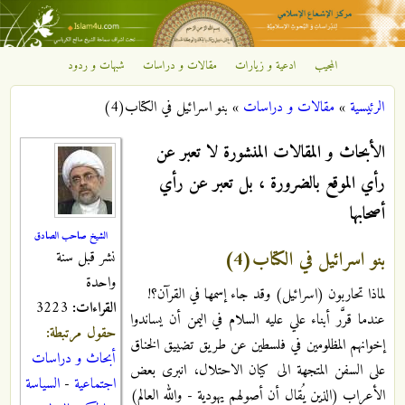
تجاوز إلى المحتوى الرئيسي
المجيب
ادعية و زيارات
مقالات و دراسات
شبهات و ردود
مركز
الرئيسية
»
مقالات و دراسات
»
بنو اسرائیل في الکتاب(4)
الإشعاع
أنت هنا
الأبحاث و المقالات المنشورة لا تعبر عن
الإسلامي
رأي الموقع بالضرورة ، بل تعبر عن رأي
أصحابها
الشيخ صاحب الصادق
بنو اسرائیل في الکتاب(4)
نشر قبل سنة
واحدة
لماذا تحاربون (اسرائیل) وقد جاء إسمها في القرآن؟!
القراءات:
3223
عندما قرَّر أبناء علي عليه السلام في اليمن أن يساندوا
حقول مرتبطة:
إخوانهم المظلومين في فلسطين عن طريق تضييق الخناق
أبحاث و دراسات
على السفن المتجهة الى كيان الاحتلال، انبرى بعض
اجتماعية
-
السياسة
الأعراب (الذين يُقال أن أصولهم يهودية - والله العالم)