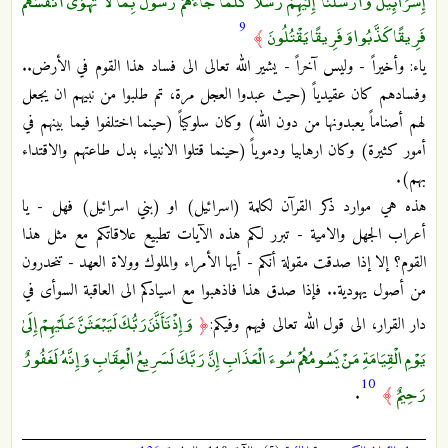
إِسْرَائِيلَ وَأَرْسَلْنَا إِلَيْهِمْ رُسُلًا كُلَّمَا جَاءَهُمْ رَسُولٌ بِمَا لَا تَهْوَىٰ أَنْفُسُهُمْ
9
فَرِيقًا كَذَّبُوا وَفَرِيقًا يَقْتُلُونَ
﴾
ياء: وأخيراً - وليس آخراً - يشير الله تعالى الى فساد هذا القوم في الأرض..
وفسادهم كان عقيدياً (حيث عبدوا العجل مرة، تم طلبوا من نبيهم ان يجعل
لهم أصناماً يعبدونها من دون الله) وكان سلوكياً (حينما اختلفوا فيما بينهم في
أمور كثيرة) وكان ارهابيا ودموياً (حينما قتلوا الانبياء بدل طاعتهم والاقتداء
بهم).
هذه هي موارد ذكر القرآن لكلمة (اسرائيل) او (بني اسرائيل) فهل - يا
أعراب الجهل والامية - تبرر لكم هذه الآيات تطبيع علاقاتكم مع مثل هذا
القوم؟ إلا إذا صدقت مقولة أنكم - أيها الأمراء والملوك وولاة العهد - تنحدرون
من أصول يهودية.. فإذا صدق هذا فاذهبوا مع اسيادكم الى العاقبة السوأى في
وَإِذْ تَأَذَّنَ رَبُّكَ لَيَبْعَثَنَّ عَلَيْهِمْ إِلَىٰ
دار القرار، الى قول الله تعالى فيهم وفيكم:
﴿
يَوْمِ الْقِيَامَةِ مَنْ يَسُومُهُمْ سُوءَ الْعَذَابِ إِنَّ رَبَّكَ لَسَرِيعُ الْعِقَابِ وَإِنَّهُ لَغَفُورٌ
10
رَحِيمٌ
.
﴾