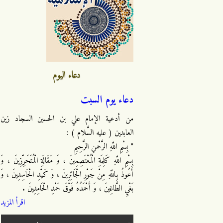
دعاء اليوم
دعاء يوم السبت
من أدعية الإمام علي بن الحسين السجاد زين
العابدين ( عليه السَّلام ) :
" بِسْمِ اللَّهِ الرَّحْمنِ الرَّحِيمِ
بِسْمِ اللَّهِ كَلِمَةِ الْمُعْتَصِمِينَ ، وَ مَقَالَةِ الْمُتَحَرِّزِينَ ، وَ
أَعُوذُ بِاللَّهِ مِنْ جَوْرِ الْجَائِرِينَ ، وَ كَيْدِ الْحَاسِدِينَ ، وَ
بَغْيِ الطَّاغِينَ ، وَ أَحْمَدُهُ فَوْقَ حَمْدِ الْحَامِدِينَ .
اقرأ المزيد