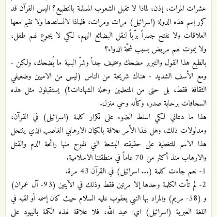
عشرات المرات، إذن، لماذا لا تقبل الشعوب المسلمة بالتطبيع؟ اليس القرآن قد
كرر إسم هذه الدولة (اسرائيل) مرات ومرات، فلماذا لانساعدها ولا نقيم معها
العلاقات ولا نفتح جسراً برّياً لنقل البضائع اليهم، لكي لا يجوع لهم طفل،
ولا يموت لهم مريض بسبب شحّة الدواء؟
بالطبع هذا القول والتبرير مضحك وسخيف جداً وشرّ البلية ما يُضحك، ولكن -
ومع الأسف الشديد - هناك شريحة من الناس (ليس من الاميين وضعيفي
الثقافة فقط، بل حتى من المتعلمين وحملة الشهادات!!) يستقبلون مثل هذه
السخافات برحابة صدر، وكأنه وحي منزل.
هذا ما دعاني لكي اسلط الضوء على تكرار كلمة (اسرائيل) في القرآن،
ومدلولات ذلك، وهل لهذا الأمر علاقة بالكيان الارهابي الغاصب الذي ينتحل
هذا الاسم للتغطية على حقيقته البشعة التي تفوح منها رائحة الدم والقتل
والارهاب منذ أكثر من 70 عاماً في منطقتنا الاسلامية.
1- نعم جاءت كلمة (... اسرائيل) في القرآن 43 مرة.
2- لم تأت الكلمة وحدها إلا مرتين فقط وذلك في الآيتين (93- آل عمران)
و (58- مريم) والمراد بها النبي يعقوب عليه السلام حيث كان إسمه أو لقبه في
اللغة العبرية (اسرائيل) اي: عبد الله، فلا علاقة لهذه الكمة باليهود على