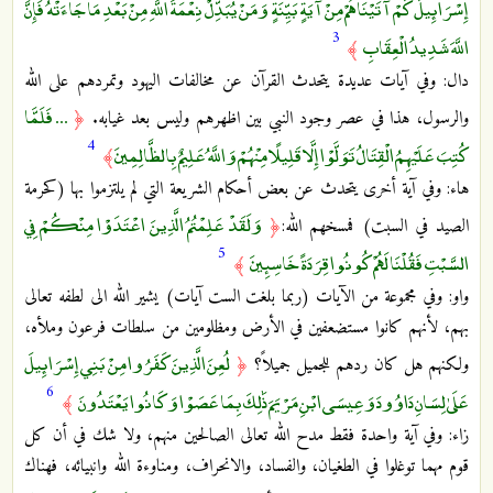
إِسْرَائِيلَ كَمْ آتَيْنَاهُمْ مِنْ آيَةٍ بَيِّنَةٍ وَمَنْ يُبَدِّلْ نِعْمَةَ اللَّهِ مِنْ بَعْدِ مَا جَاءَتْهُ فَإِنَّ
3
اللَّهَ شَدِيدُ الْعِقَابِ
﴾
دال: وفي آيات عديدة يتحدث القرآن عن مخالفات اليهود وتمردهم على الله
... فَلَمَّا
والرسول، هذا في عصر وجود النبي بين اظهرهم وليس بعد غيابه.
﴿
4
كُتِبَ عَلَيْهِمُ الْقِتَالُ تَوَلَّوْا إِلَّا قَلِيلًا مِنْهُمْ وَاللَّهُ عَلِيمٌ بِالظَّالِمِينَ
﴾
هاء: وفي آية أخرى يتحدث عن بعض أحكام الشريعة التي لم يلتزموا بها (كحرمة
وَلَقَدْ عَلِمْتُمُ الَّذِينَ اعْتَدَوْا مِنْكُمْ فِي
الصيد في السبت) فمسخهم الله:
﴿
5
السَّبْتِ فَقُلْنَا لَهُمْ كُونُوا قِرَدَةً خَاسِئِينَ
﴾
واو: وفي مجموعة من الآيات (ربما بلغت الست آيات) يشير الله الى لطفه تعالى
بهم، لأنهم كانوا مستضعفين في الأرض ومظلومين من سلطات فرعون وملأه،
لُعِنَ الَّذِينَ كَفَرُوا مِنْ بَنِي إِسْرَائِيلَ
ولكنهم هل كان ردهم للجميل جميلاً؟
﴿
6
عَلَىٰ لِسَانِ دَاوُودَ وَعِيسَى ابْنِ مَرْيَمَ ذَٰلِكَ بِمَا عَصَوْا وَكَانُوا يَعْتَدُونَ
﴾
زاء: وفي آية واحدة فقط مدح الله تعالى الصالحين منهم، ولا شك في أن كل
قوم مهما توغلوا في الطغيان، والفساد، والانحراف، ومناوءة الله وانبيائه، فهناك