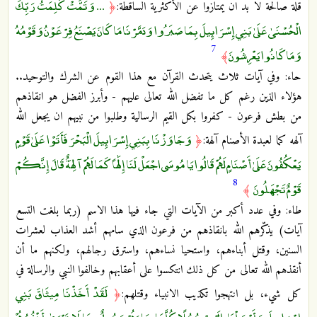
... وَتَمَّتْ كَلِمَتُ رَبِّكَ
قلة صالحة لا بد ان يمتازوا عن الأكثرية الساقطة:
﴿
الْحُسْنَىٰ عَلَىٰ بَنِي إِسْرَائِيلَ بِمَا صَبَرُوا وَدَمَّرْنَا مَا كَانَ يَصْنَعُ فِرْعَوْنُ وَقَوْمُهُ
7
وَمَا كَانُوا يَعْرِشُونَ
﴾
حاء: وفي آيات ثلاث يتحدث القرآن مع هذا القوم عن الشرك والتوحيد..
هؤلاء الذين رغم كل ما تفضل الله تعالى عليهم - وأبرز الفضل هو انقاذهم
من بطش فرعون - كفروا بكل القيم الرسالية وطلبوا من نبيهم ان يجعل الله
وَجَاوَزْنَا بِبَنِي إِسْرَائِيلَ الْبَحْرَ فَأَتَوْا عَلَىٰ قَوْمٍ
آلهه كما لعبدة الأصنام آلهة:
﴿
يَعْكُفُونَ عَلَىٰ أَصْنَامٍ لَهُمْ قَالُوا يَا مُوسَى اجْعَلْ لَنَا إِلَٰهًا كَمَا لَهُمْ آلِهَةٌ قَالَ إِنَّكُمْ
8
قَوْمٌ تَجْهَلُونَ
﴾
طاء: وفي عدد أكبر من الآيات التي جاء فيها هذا الاسم (ربما بلغت التسع
آيات) يذكّرهم الله بانقاذهم من فرعون الذي سامهم أشد العذاب لعشرات
السنين، وقتل أبناءهم، واستحيا نساءهم، واسترق رجالهم، ولكنهم ما أن
أنقذهم الله تعالى من كل ذلك انتكسوا على أعقابهم وخالفوا النبي والرسالة في
لَقَدْ أَخَذْنَا مِيثَاقَ بَنِي
كل شيء، بل انتهجوا تكذيب الانبياء وقتلهم:
﴿