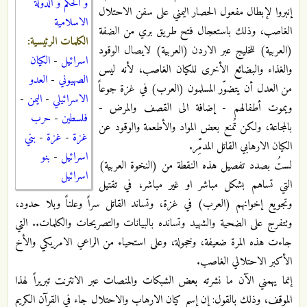
و الحكم و الدولة
إنبروا لإبطال مفعول الحصار اليمني على سفن الاحتلال
الاسلامية
الغاصب، وذلك باستعجال فتح طريق بري من الضفة
الكلمات الرئيسية:
(العربية) للخليج عبر الاردن (العربية) لايصال الوقود
اسرائيل
-
الكيان
والغذاء والبضائع الأخرى للكيان الغاصب، لأنه ليس
الصهيوني
-
العدو
من العدل أن يتضوّر المسلمون (العرب) في غزة جوعاً
الاسرائيلي
-
اليمن
-
ويموت أطفالهم - إضافة الى القصف والمرض -
فلسطين
-
حرب
بالمجاعة، ولكن تُمنع بعض المواد والأطعمة والوقود عن
غزة
-
غزة
-
بني
الكيان الارهابي القاتل المدمِّر.
اسرائيل
-
بنو
لستُ بصدد تفصيل هذه النقطة من (النخوة العربية)
اسرائيل
التي تساهم بشكل مباشر او غير مباشر، في تقتيل
وتجويع إخوانهم (العرب) في غزة، وتساند القاتل سراً وعلناً وبلا حدود،
وتتفرج على الضحية والشهيد وتسانده بالبيانات والتصريحات والكلمات.. التي
جاءت هذه المرة ضعيفة، وخجولة، وعلى استحياء من الراعي الامريكي والأخ
الأكبر الاحتلالي الغاصب.
إنما يهمني الآن ما نشرته بعض الشبكات والمنصات عبر الانترنت تبريراً لهذا
الموقف، وذلك بالقول: إن إسم كيان الارهاب والاحتلال جاء في القرآن الكريم