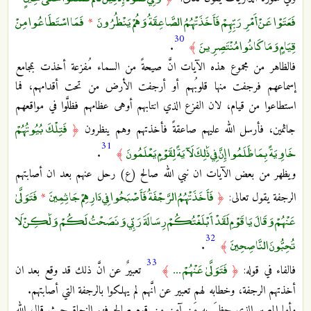
فَعَتَوْا عَنْ أَمْرِ رَبِّهِمْ فَأَخَذَتْهُمُ الصَّاعِقَةُ وَهُمْ يَنْظُرُونَ
فَمَا اسْتَطَاعُوا مِنْ
*
30
قِيَامٍ وَمَا كَانُوا مُنْتَصِرِينَ
.
﴾
فالظاهر من مجموع هذه الآيات انَّ صيحةً من السماء مُفزعة أخذت بمجامع
إسماعهم فرجفت منها قلوبُهم أو أرجفت الأرض من تحت أقدامهم، فما
استطاعوا من قيام، لان الفزع الذي انتابهم أوهى عظامهم فظلَّوا في مواقعهم
فَتِلْكَ بُيُوتُهُمْ
جاثمين، فأرسل الله عليهم صاعقةً فأخذتهم وهم ينظرون
﴿
31
خَاوِيَةً بِمَا ظَلَمُوا إِنَّ فِي ذَٰلِكَ لَآيَةً لِقَوْمٍ يَعْلَمُونَ
.
﴾
ويظهر من بعض الآيات ان نبي الله صالح (ع) رحل عنهم بعد ان أصابتهم
فَأَخَذَتْهُمُ الرَّجْفَةُ فَأَصْبَحُوا فِي دَارِهِمْ جَاثِمِينَ
فَتَوَلَّىٰ
الرجفة يقول تعالى:
﴿
*
عَنْهُمْ وَقَالَ يَا قَوْمِ لَقَدْ أَبْلَغْتُكُمْ رِسَالَةَ رَبِّي وَنَصَحْتُ لَكُمْ وَلَٰكِنْ لَا
32
تُحِبُّونَ النَّاصِحِينَ
.
﴾
33
فَتَوَلَّىٰ عَنْهُمْ ...
فالفاء في قوله:
﴿
﴾
تعبيرٌ عن انَّ ذلك قد وقع بعد ان
أخذتهم الرجفة، وخطابه لهم تعبير عن انَّهم لم يهلكوا بالرجفة التي أصابتهم.
وأما المصير الذي حظيَ به مَن آمن من قوم صالح فهو النجاة حيث قال الله