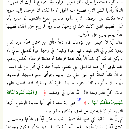
ما سألوا، فاجتمعوا حول ذلك الجبل، فرأوه وقد تصدَّع فما لبث انْ أظهرت
الناقةُ رأسها الشقِّ الذي تصدع عنه الجبل ثم ما لبثت ان خرجت إليهم سوية
تامة فكانت على الوصف الذي سألوه فانتابهم الفزع والذهول ثم سألوه بأن
تُلقي فصيلها الذي كانت تحمله في رحمها، فدعا ربَّه فما برح حتى ألقت فصيلها
فقام بينهم يدرج على الأرض.
فتلك آية لا محيص عن الإذعان لها، ناقةٌ تتخلَّق من صخور صمّاء دون لقاح
ودون تدُّرج في النمو تنبعث فيها الحياة وتنبعث في رحمها حياةٌ لفصيلٍ سويٍّ تام
لم يكن قد نشأ كما تنشأ الأجنَّة، نطفة ثم علقة ثم مضغة ثم عظام تكتسي بلحم،
فقد طوى كلَّ هذه المراحل التي تقتضي شهوراً عشرة في أقل من لمح البصر.
فما انْ تظهرُ الناقةُ لهم حتى تُلقي بين أيديهم وبمرأى منهم فصيلها. فوجدوها
وبْراء كما سألوا، وكانت حمراء شديدة الحمرة كما وصفوا، فقد قطعت عليهم
... وَآتَيْنَا ثَمُودَ النَّاقَةَ
بذلك كلَّ عذر ولهذا قال الله تعالى في وصفها:
﴿
19
مُبْصِرَةً فَظَلَمُوا بِهَا ...
﴾
فهي آية مبصرة أي أنها شديدة الوضوح أثرها
التبصير لو كانوا يبحثون عن الحق، ولكنهم ظلموا بها.
ثم إنَّ هذه الناقة التي نسَبَها اللهُ تعالى لنفسه لم تكن آيةً في نشأتها وحسب بل
كانت آيةً في بقائها وأثرها، فلعل أحداً لم يكن قد شهد نشأتها فيكون وجودها