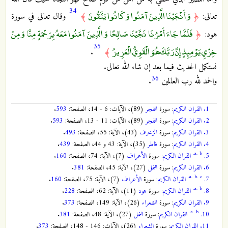
34
وَأَنْجَيْنَا الَّذِينَ آمَنُوا وَكَانُوا يَتَّقُونَ
تعالى:
﴿
﴾
وقال تعالى في سورة
فَلَمَّا جَاءَ أَمْرُنَا نَجَّيْنَا صَالِحًا وَالَّذِينَ آمَنُوا مَعَهُ بِرَحْمَةٍ مِنَّا وَمِنْ
هود:
﴿
35
خِزْيِ يَوْمِئِذٍ إِنَّ رَبَّكَ هُوَ الْقَوِيُّ الْعَزِيزُ
.
﴾
نستكمل الحديث فيما بعد إن شاء الله تعالى.
36
والحمد لله رب العالمين
.
1.
القران الكريم
: سورة
الفجر
(89)، الآيات: 6 - 14، الصفحة:
593
.
2.
القران الكريم
: سورة
الفجر
(89)، الآيات: 11 - 13، الصفحة:
593
.
3.
القران الكريم
: سورة
الزخرف
(43)، الآية: 55، الصفحة:
493
.
4.
القران الكريم
: سورة
فاطر
(35)، الآية: 43 و 44، الصفحة:
439
.
a.
b.
5.
القران الكريم
: سورة
الأعراف
(7)، الآية: 74، الصفحة:
160
.
6.
القران الكريم
: سورة
النمل
(27)، الآية: 45، الصفحة:
381
.
a.
b.
c.
7.
القران الكريم
: سورة
الأعراف
(7)، الآية: 75، الصفحة:
160
.
a.
b.
8.
القران الكريم
: سورة
هود
(11)، الآية: 62، الصفحة:
228
.
9.
القران الكريم
: سورة
الشعراء
(26)، الآية: 149، الصفحة:
373
.
a.
b.
10.
القران الكريم
: سورة
النمل
(27)، الآية: 48، الصفحة:
381
.
11.
القران الكريم
: سورة
الشعراء
(26)، الآيات: 146 - 148، الصفحة:
373
.