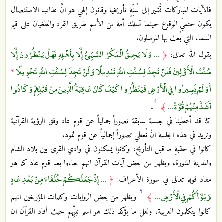
فالآيات المباركات تُشير إلى سُنِّةٍ تأريخية وقانون إلهي هو انَّ عذاب الاستئصال
يكون حتميَ الوقوع حينما تسلك أمة من الأمم طريق التمرد والطغيان على قيم
السماء التي بُعث بها المرسلون.
... وَلَا يَحِيقُ الْمَكْرُ السَّيِّئُ إِلَّا بِأَهْلِهِ فَهَلْ يَنْظُرُونَ إِلَّا
يقول الله تعالى:
﴿
سُنَّتَ الْأَوَّلِينَ فَلَنْ تَجِدَ لِسُنَّتِ اللَّهِ تَبْدِيلًا وَلَنْ تَجِدَ لِسُنَّتِ اللَّهِ تَحْوِيلًا
*
أَوَلَمْ يَسِيرُوا فِي الْأَرْضِ فَيَنْظُرُوا كَيْفَ كَانَ عَاقِبَةُ الَّذِينَ مِنْ قَبْلِهِمْ وَكَانُوا
4
أَشَدَّ مِنْهُمْ قُوَّةً ...
.
﴾
كنا قد أعطينا في جلسة سابقة تصوراً جمالياً عن قوم عاد وفق الرؤية القرآنية
ونريد في هذه الجلسة انْ نُعطي تصوراً إجمالياً عن قوم ثمود.
كانوا في حقبةِ ما قبل التأريخ، وكانوا يسكنون في وادي القرى بين بلاد الشام
والمدينة المنورة، ويظهر من بعض آيات القرآن انهم جاءوا بعد قوم عاد كما هو
... إِذْ جَعَلَكُمْ خُلَفَاءَ مِنْ بَعْدِ عَادٍ
مفاد قوله تعالى في سورة الأعراف:
﴿
5
وَبَوَّأَكُمْ فِي الْأَرْضِ ...
﴾
ويظهر من بعض الروايات وكلمات المؤرخين انهم
كانوا يتكلمون العربية، ولعل ما يؤكد ذلك هو اسم نبيِّهم حيث أفاد القرآن ان