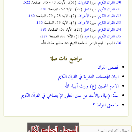
30.
القران الكريم
: سورة
الذاريات
(51)، الآيات: 43 - 45، الصفحة:
522
.
31.
القران الكريم
: سورة
النمل
(27)، الآية: 52، الصفحة:
381
.
32.
القران الكريم
: سورة
الأعراف
(7)، الآية: 78 و 79، الصفحة:
160
.
33.
القران الكريم
: سورة
الأعراف
(7)، الآية: 79، الصفحة:
160
.
34.
القران الكريم
: سورة
النمل
(27)، الآية: 53، الصفحة:
381
.
35.
القران الكريم
: سورة
هود
(11)، الآية: 66، الصفحة:
229
.
36.
المصدر: الموقع الرسمي لسماحة الشيخ محمد صنقور حفظه الله.
مواضيع ذات صلة
قصص القران
الوان المجتمعات البشرية في القرآن الكريم
الامام الحسين (ع) وارث أنبياء الله
سنّة الإمهال والأخذ من سنن التطور الإجتماعي في القرآن الكريم
ما معنى اللواط ؟
‏إدخال كلمات البحث ‏