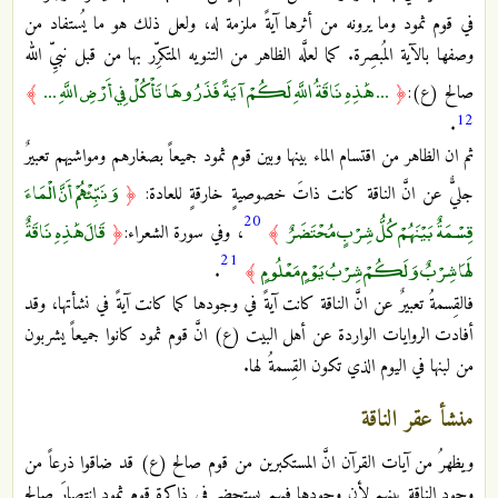
في قوم ثمود وما يرونه من أثرها آيةً ملزمة له، ولعل ذلك هو ما يُستفاد من
وصفها بالآية المُبصِرة. كما لعلَّه الظاهر من التنويه المتكرِّر بها من قبل نبيِّ الله
... هَٰذِهِ نَاقَةُ اللَّهِ لَكُمْ آيَةً فَذَرُوهَا تَأْكُلْ فِي أَرْضِ اللَّهِ ...
صالح (ع):
﴿
﴾
12
.
ثم ان الظاهر من اقتسام الماء بينها وبين قوم ثمود جميعاً بصغارهم ومواشيهم تعبيرٌ
وَنَبِّئْهُمْ أَنَّ الْمَاءَ
جليٌّ عن انَّ الناقة كانت ذاتَ خصوصيةٍ خارقةٍ للعادة:
﴿
20
قِسْمَةٌ بَيْنَهُمْ كُلُّ شِرْبٍ مُحْتَضَرٌ
قَالَ هَٰذِهِ نَاقَةٌ
﴾
، وفي سورة الشعراء:
﴿
21
لَهَا شِرْبٌ وَلَكُمْ شِرْبُ يَوْمٍ مَعْلُومٍ
.
﴾
فالقِسمةُ تعبيرٌ عن انَّ الناقة كانت آيةً في وجودها كما كانت آيةً في نشأتها، وقد
أفادت الروايات الواردة عن أهل البيت (ع) انَّ قوم ثمود كانوا جميعاً يشربون
من لبنها في اليوم الذي تكون القِسمةُ لها.
منشأ عقر الناقة
ويظهرُ من آيات القرآن انَّ المستكبرين من قوم صالح (ع) قد ضاقوا ذرعاً من
وجود الناقة بينهم لأن وجودها فيهم يستحضر في ذاكرة قوم ثمود انتصارَ صالحٍ