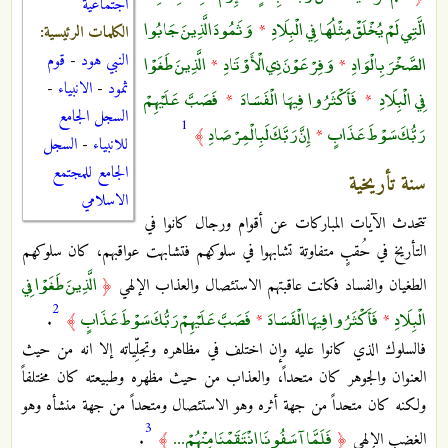
اجتماعية
الَّتِي لَمْ يُخْلَقْ مِثْلُهَا فِي الْبِلَادِ
وَثَمُودَ الَّذِينَ جَابُوا
*
الكلمات الرئيسية:
الصَّخْرَ بِالْوَادِ
وَفِرْعَوْنَ ذِي الْأَوْتَادِ
الَّذِينَ طَغَوْا
النبي هود
-
قوم
*
*
ثمود
-
الانبياء
-
فِي الْبِلَادِ
فَأَكْثَرُوا فِيهَا الْفَسَادَ
فَصَبَّ عَلَيْهِمْ
*
*
السجل الجامع
1
رَبُّكَ سَوْطَ عَذَابٍ
إِنَّ رَبَّكَ لَبِالْمِرْصَادِ
﴾
*
للانبياء
-
السجل
الجامع للمجتمع
سنة تأريخية
الاسلامي
تتحدث الآيات المباركات عن أقوام ورجال كانوا في
التأريخ في حُقبٍ متفاوتة تشابهوا في سلوكهم فتشابهت عواقبهم، كان سلوكهم
الَّذِينَ طَغَوْا فِي
الطغيان والفساد فكانت عاقبتهم الاستئصال والعذاب الإلهي
﴿
2
الْبِلَادِ
فَأَكْثَرُوا فِيهَا الْفَسَادَ
فَصَبَّ عَلَيْهِمْ رَبُّكَ سَوْطَ عَذَابٍ
.
﴾
*
*
فالسلوك الذي كانوا عليه وإن اختلف في مظاهره وتجلِّياته إلا انه من حيث
العنوان والجوهر كان متحداً، والعذاب من حيث مظهره وطبيعته كان مختلفاً
ولكنه كان متحداً من جهة أثره وهو الاستئصال ومتحداً من جهة منشأه وهو
3
فَلَمَّا آسَفُونَا انْتَقَمْنَا مِنْهُمْ ...
الغضب الإلهي
﴿
﴾
.