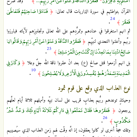
آمَنْتُمْ بِهِ كَافِرُونَ
فَعَقَرُوا النَّاقَةَ وَعَتَوْا عَنْ أَمْرِ رَبِّهِمْ ...
*
﴾
وقد صرَّح
فَنَادَوْا صَاحِبَهُمْ فَتَعَاطَىٰ
القرآن بتواطئهم في سورة الذاريات قال تعالى:
﴿
24
فَعَقَرَ
.
﴾
ثم انهم استغرقوا في عنادهم وتمرُّدِهم على الله تعالى وتجاوزِهم لآياته فبارزوا
فَعَقَرُوا النَّاقَةَ وَعَتَوْا عَنْ أَمْرِ رَبِّهِمْ وَقَالُوا يَا
ربَّهم وأعلنوا التحدي لنبيِّهم
﴿
25
صَالِحُ ائْتِنَا بِمَا تَعِدُنَا إِنْ كُنْتَ مِنَ الْمُرْسَلِينَ
.
﴾
وَكَانَ فِي
بل انهم أزمعوا قتل صالح (ع) بعد انْ عقروا ناقة الله جلَّ وعلا
﴿
10
الْمَدِينَةِ تِسْعَةُ رَهْطٍ يُفْسِدُونَ فِي الْأَرْضِ وَلَا يُصْلِحُونَ
.
﴾
نوع العذاب الذي وقع على قوم ثمود
وحينئذٍ توعدهم ربُّهم بعذابٍ قريب على لسان نبيِّه وأمهلهم ثلاثة أيام لعلَّهم
فَعَقَرُوهَا فَقَالَ تَمَتَّعُوا فِي دَارِكُمْ ثَلَاثَةَ أَيَّامٍ ذَٰلِكَ وَعْدٌ غَيْرُ
يرجعون
﴿
26
مَكْذُوبٍ
.
﴾
وتلك حجةٌ أخرى لو كانوا يعقلون، إذ انَّه وقّت لهم زمن العذاب الذي سيُصيبهم