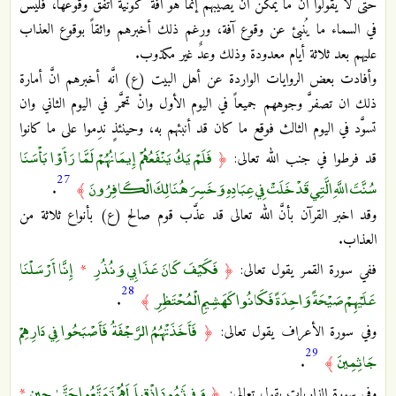
حتى لا يقولوا انْ ما يمكن انْ يصيبهم إنما هو آفة كونية اتفق وقوعها، فليس
في السماء ما يُنبئ عن وقوع آفة، ورغم ذلك أخبرهم واثقاً بوقوع العذاب
عليهم بعد ثلاثة أيام معدودة وذلك وعدٌ غير مكذوب.
وأفادت بعض الروايات الواردة عن أهل البيت (ع) انَّه أخبرهم انَّ أمارة
ذلك ان تصفرَّ وجوههم جميعاً في اليوم الأول وانْ تحمَّر في اليوم الثاني وان
تسوَّد في اليوم الثالث فوقع ما كان قد أنبئهم به، وحينئذٍ ندِموا على ما كانوا
فَلَمْ يَكُ يَنْفَعُهُمْ إِيمَانُهُمْ لَمَّا رَأَوْا بَأْسَنَا
قد فرطوا في جنب الله تعالى:
﴿
27
سُنَّتَ اللَّهِ الَّتِي قَدْ خَلَتْ فِي عِبَادِهِ وَخَسِرَ هُنَالِكَ الْكَافِرُونَ
.
﴾
وقد اخبر القرآن بأنَّ الله تعالى قد عذَّب قوم صالح (ع) بأنواع ثلاثة من
العذاب.
فَكَيْفَ كَانَ عَذَابِي وَنُذُرِ
إِنَّا أَرْسَلْنَا
ففي سورة القمر يقول تعالى:
﴿
*
28
عَلَيْهِمْ صَيْحَةً وَاحِدَةً فَكَانُوا كَهَشِيمِ الْمُحْتَظِرِ
.
﴾
فَأَخَذَتْهُمُ الرَّجْفَةُ فَأَصْبَحُوا فِي دَارِهِمْ
وفي سورة الأعراف يقول تعالى:
﴿
29
جَاثِمِينَ
.
﴾
وَفِي ثَمُودَ إِذْ قِيلَ لَهُمْ تَمَتَّعُوا حَتَّىٰ حِينٍ
وفي سورة الذاريات يقول تعالى:
﴿
*