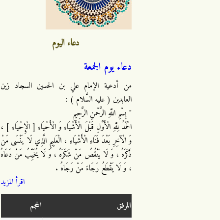
دعاء اليوم
دعاء يوم الجمعة
من أدعية الإمام علي بن الحسين السجاد زين
العابدين ( عليه السَّلام ) :
" بِسْمِ اللَّهِ الرَّحْمنِ الرَّحِيمِ
الْحَمْدُ لِلَّهِ الْأَوَّلِ قَبْلَ الْأَشْيَاءِ وَ الْأَحْيَاءِ [ الْإِحْيَاءِ ] ،
وَ الْآخِرِ بَعْدَ فَنَاءِ الْأَشْيَاءِ ، الْعَلِيمِ الَّذِي لَا يَنْسَى مَنْ
ذَكَرَهُ ، وَ لَا يَنْقُصُ مَنْ شَكَرَهُ ، وَ لَا يُخَيِّبُ مَنْ دَعَاهُ
، وَ لَا يَقْطَعُ رَجَاءَ مَنْ رَجَاهُ .
اقرأ المزيد
المرفق
الحجم