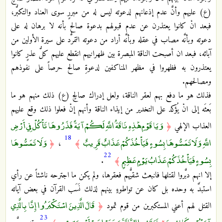
(ع) عليهم وأنَّ عدم إذعانهم لدعوته ليس له من مبررٍ سوى العناد والتكبُّر،
فبعد انْ كانوا يعتذرن عن عدم قبولهم بدعوة صالح بأنه لا برهان له على
دعوته وبأنَّه مصاب في عقله وبأنَّه أراد من دعوته التمرُّد على سيرة الأولين من
آبائه، فبعد ان أصبحت الناقة المبصرة بين ظهرانيهم انقطع عليهم كلُّ عذرٍ كانوا
يعتذرون به فظهروا في مظهر المناكفين لدعوةِ صالح حرصاً على نفوذهم
ومصالحهم.
فذلك هو ما دفع بهم لعقر الناقة، ولعل إدراك صالحٍ (ع) ذلك منهم هو ما
بَعثَه إلى انْ يُؤكد على التخدير من إيذاء الناقة وأنهم إنْ فعلوا ذلك وقع عليهم
وَيَا قَوْمِ هَٰذِهِ نَاقَةُ اللَّهِ لَكُمْ آيَةً فَذَرُوهَا تَأْكُلْ فِي أَرْضِ
العذاب الإلهي
﴿
18
اللَّهِ وَلَا تَمَسُّوهَا بِسُوءٍ فَيَأْخُذَكُمْ عَذَابٌ قَرِيبٌ
وَلَا تَمَسُّوهَا
﴿
،
﴾
22
بِسُوءٍ فَيَأْخُذَكُمْ عَذَابُ يَوْمٍ عَظِيمٍ
.
﴾
إلا انهم دبَّروا لقتلها فانبعث شقيُّهم فعقرها، ولم يكن ما اجترحه ناشئاً عن رأي
استبدَّ به وحده بل كان عن تواطوءٍ بينهم لذلك نَسَب القرآن في بعض آياته
قَالَ الَّذِينَ اسْتَكْبَرُوا إِنَّا بِالَّذِي
القتل لهم أعني المستكبرين من قوم ثمود
﴿
23