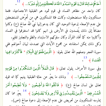
12
أَخَاهُمْ صَالِحًا قَالَ يَا قَوْمِ اعْبُدُوا اللَّهَ مَا لَكُمْ مِنْ إِلَٰهٍ غَيْرُهُ ...
.
﴾
كان واحد من مظاهر الفساد في قوم ثمود هو الطبقية الاجتماعية، فثمة
مستكبرون وثمة مستضعفون، وكانت فئة المستكبرين هي من تُحرِّض المستضعفين
على عدم الإصغاء لدعوة التوحيد التي كان يدعو إليها نبيُّ الله صالح (ع) وكانوا
مضافاً إلى ذلك يُفسدون في الأرض بل انهم كانوا قد استغرقوا في الفساد
وأكثروا منه كما أفاد القرآن وكان سلوكهم الاستبداد والظلم والتجاوز للقيم.
وكل ذلك يمكن استفادته من مجموع الآيات التي تصدت لبيان أحوالهم ففي
الَّذِينَ طَغَوْا فِي الْبِلَادِ
فَأَكْثَرُوا فِيهَا
سورة الفجر وصفهم الله تعالى بقوله:
﴿
*
13
الْفَسَادَ
.
﴾
قَالَ الْمَلَأُ الَّذِينَ اسْتَكْبَرُوا مِنْ قَوْمِهِ
وفي سورة الأعراف يقول تعالى:
﴿
7
لِلَّذِينَ اسْتُضْعِفُوا ...
﴾
وذلك ما يعبِّر عن حالة الطبقية بينهم كما انه قوله
فَاتَّقُوا اللَّهَ وَأَطِيعُونِ
وَلَا تُطِيعُوا أَمْرَ
تعالى على لسان صالح (ع):
﴿
*
14
الْمُسْرِفِينَ
الَّذِينَ يُفْسِدُونَ فِي الْأَرْضِ وَلَا يُصْلِحُونَ
*
﴾
يعبِّر عما كان
يمارسه المستكبرون من تحريض على عدم الإصغاء إلى دعوة صالح (ص).