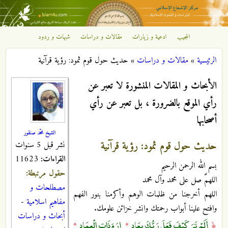
تجاوز إلى المحتوى الرئيسي
المجيب
ادعية و زيارات
مقالات و دراسات
شبهات و ردود
مركز
الرئيسية
»
مقالات و دراسات
»
حديث حول قوم ثمود: رؤية قرآنية
الإشعاع
أنت هنا
الأبحاث و المقالات المنشورة لا تعبر عن
الإسلامي
رأي الموقع بالضرورة ، بل تعبر عن رأي
أصحابها
الشيخ محمّد صنقور
حديث حول قوم ثمود: رؤية قرآنية
نشر قبل 5 سنوات
القراءات:
11623
بسم الله الرحمن الرحيم
حقول مرتبطة:
اللهمَّ صل على محمد وآل محمد
مصطلحات و
اللهم أخرجنا من ظلمات الوهم وأكرمنا بنور الفهم
مفاهيم اسلامية
-
وافتح علينا أبواب رحمتك وانشر خزائن علومك.
أبحاث و دراسات
أَلَمْ تَرَ كَيْفَ فَعَلَ رَبُّكَ بِعَادٍ
إِرَمَ ذَاتِ الْعِمَادِ
*
*
﴿