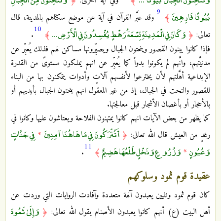
﴾
وفي آية أخرى:
﴿
9
بُيُوتًا فَارِهِينَ
﴾
وقد عبَّر القرآن في آية عن موضع سكناهم بالمدينة، قال
10
وَكَانَ فِي الْمَدِينَةِ تِسْعَةُ رَهْطٍ يُفْسِدُونَ فِي الْأَرْضِ ...
تعالى:
﴿
﴾
.
فإذا كانوا يبنون القصور وينحتون الجبال ويصيِّرونها مساكن لهم فذلك يُعبِّر عن
مدنيَّتهم، وانَّهم لم يكونوا بدواً كما يُعبِّر عن انهم يملكون مستوىً من القدرة
الإبداعية أهَّلتهم لأن يخترعوا لأنفسهم آلاتٍ وأدوات يتمكنون بها من البناء
للقصور والنحت في الجبال، إذ من غير المعقول انهم ينحتون الجبال بأيديهم أو
بالأحجار أو بأغصان الأشجار قبل معالجتها.
كما يظهر من بعض الآيات انهم كانوا يمتهنون الفلاحة ويعتاشون عليها وكانوا في
أَتُتْرَكُونَ فِي مَا هَاهُنَا آمِنِينَ
فِي جَنَّاتٍ
رغدٍ من العيش قال الله تعالى:
﴿
*
11
وَعُيُونٍ
وَزُرُوعٍ وَنَخْلٍ طَلْعُهَا هَضِيمٌ
.
﴾
*
عقيدة قوم ثمود وسلوكهم
كان قوم ثمود وثنيين يعبدون آلهة متعددة وآفادت الروايات التي وردت عن
وَإِلَىٰ ثَمُودَ
أهل البيت (ع) أنهم كانوا يعبدون الأصنام يقول الله تعالى:
﴿