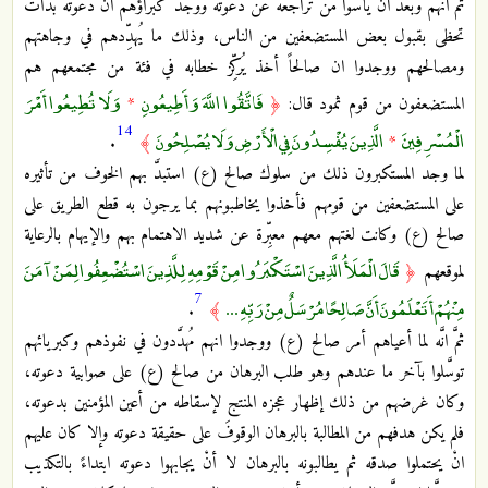
ثم انهم وبعد انْ يأسوا من تراجعه عن دعوته ووجد كبراؤهم انَّ دعوته بدأت
تحظى بقبول بعض المستضعفين من الناس، وذلك ما يُهدِّدهم في وجاهتهم
ومصالحهم ووجدوا ان صالحاً أخذ يُركِّز خطابه في فئة من مجتمعهم هم
فَاتَّقُوا اللَّهَ وَأَطِيعُونِ
وَلَا تُطِيعُوا أَمْرَ
المستضعفون من قوم ثمود قال:
﴿
*
14
الْمُسْرِفِينَ
الَّذِينَ يُفْسِدُونَ فِي الْأَرْضِ وَلَا يُصْلِحُونَ
.
﴾
*
لما وجد المستكبرون ذلك من سلوك صالح (ع) استبدَّ بهم الخوف من تأثيره
على المستضعفين من قومهم فأخذوا يخاطبونهم بما يرجون به قطع الطريق على
صالح (ع) وكانت لغتهم معهم معبِّرة عن شديد الاهتمام بهم والإيهام بالرعاية
قَالَ الْمَلَأُ الَّذِينَ اسْتَكْبَرُوا مِنْ قَوْمِهِ لِلَّذِينَ اسْتُضْعِفُوا لِمَنْ آمَنَ
لموقعهم
﴿
7
مِنْهُمْ أَتَعْلَمُونَ أَنَّ صَالِحًا مُرْسَلٌ مِنْ رَبِّهِ ...
.
﴾
ثمَّ انَّه لما أعياهم أمر صالح (ع) ووجدوا انهم مُهدَّدون في نفوذهم وكبريائهم
توسَّلوا بآخر ما عندهم وهو طلب البرهان من صالح (ع) على صوابية دعوته،
وكان غرضهم من ذلك إظهار عجزه المنتج لإسقاطه من أعين المؤمنين بدعوته،
فلم يكن هدفهم من المطالبة بالبرهان الوقوفَ على حقيقة دعوته وإلا كان عليهم
انْ يحتملوا صدقه ثم يطالبونه بالبرهان لا أنْ يجابهوا دعوته ابتداءً بالتكذيب