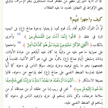
كما ان الآية تشير إلى مظهرٍ من مظاهر فساد المستكبرين وهو الإسراف والذي
يعني الإفراط في التجاوز لحدود ما عليه العقلاء.
كيف واجهوا نبيَّهم؟
ثمَّ انَّ القرآن الكريم أفاد بأن قوم ثمود لم يعبئوا بدعوة صالح (ع) بل اتهموه
15
قَالُوا إِنَّمَا أَنْتَ مِنَ الْمُسَحَّرِينَ
تارة في عقله
﴿
﴾
وأخرى
16
أَأُلْقِيَ الذِّكْرُ عَلَيْهِ مِنْ بَيْنِنَا بَلْ هُوَ كَذَّابٌ أَشِرٌ
بالكذب
﴿
﴾
واحتجوا
على صوابية ما هم عليه من وثنيَّة بما كان عليه آباؤهم من عبادة الأوثان،
وذلك يستبطن اتِّهام صالح (ع) بالتمرُّد على شيء هو أكثر الأشياء تقديساً في
مجتمعهم، وهو ما ينتج توهينه وعزله وزهد سوَقةِ الناس في دعوته كما أنَّها
محاولة لممارسة الضغط النفسي على صالح (ع) لعله يتراجع عن دعوته، قالوا
... أَتَنْهَانَا أَنْ نَعْبُدَ مَا يَعْبُدُ آبَاؤُنَا وَإِنَّنَا لَفِي شَكٍّ مِمَّا
بصيغة الاستنكار
﴿
8
تَدْعُونَا إِلَيْهِ مُرِيبٍ
﴾
نحن في ريب إما من عقلك أو من صدقك أو من
سلامة غرضك، وكل ذلك يُساهم في عزله وتزهيد الناس في دعوته كما
يُساهم في الضغط النفسي عليه.