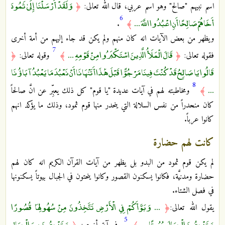
وَلَقَدْ أَرْسَلْنَا إِلَىٰ ثَمُودَ
اسم نبيهم "صالح" وهو اسم عربي، قال الله تعالى:
﴿
6
أَخَاهُمْ صَالِحًا أَنِ اعْبُدُوا اللَّهَ ...
.
﴾
ويظهر من بعض الآيات انه كان منهم ولم يكن قد جاء إليهم من أمة أخرى
7
قَالَ الْمَلَأُ الَّذِينَ اسْتَكْبَرُوا مِنْ قَوْمِهِ ...
فقوله تعالى:
﴿
﴾
وقوله تعالى:
﴿
قَالُوا يَا صَالِحُ قَدْ كُنْتَ فِينَا مَرْجُوًّا قَبْلَ هَٰذَا أَتَنْهَانَا أَنْ نَعْبُدَ مَا يَعْبُدُ آبَاؤُنَا
8
...
﴾
ومخاطبته لهم في آيات عديدة "يا قوم" كل ذلك يعبِّر عن انَّ صالحاً
كان منحدراً من نفس السلالة التي ينحدر منها قوم ثمود، وذلك ما يؤكد انهم
كانوا عرباً.
كانت لهم حضارة
لم يكن قوم ثمود من البدو بل يظهر من آيات القرآن الكريم انه كان لهم
حضارة ومدنيَّة، فكانوا يسكنون القصور وكانوا ينحتون في الجبال بيوتاً يسكنونها
في فصل الشتاء.
... وَبَوَّأَكُمْ فِي الْأَرْضِ تَتَّخِذُونَ مِنْ سُهُولِهَا قُصُورًا
يقول الله تعالى:
﴿
5
وَتَنْحِتُونَ الْجِبَالَ بُيُوتًا ...
وَتَنْحِتُونَ مِنَ الْجِبَالِ