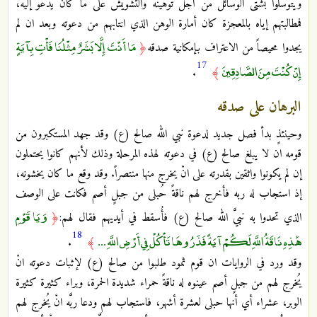
ويتوسَّلوا بشتَّى الوسائل من أجل توهينه والتشويش على ما كان يدعو إليه،
فمطالبتهم إياه بالمعجزة كان أمارة الوهن الذي انتابهم من دعوته وبعد ان لم
مَا أَنْتَ إِلَّا بَشَرٌ مِثْلُنَا فَأْتِ بِآيَةٍ
يجدوا محيصاً من الاعتراف بإمكانية صدقه
﴿
17
إِنْ كُنْتَ مِنَ الصَّادِقِينَ
.
﴾
البرهان على صدقه
وحينئذٍ بدأ فصل جديد لدعوة نبي الله صالح (ع) وقد جهد المستكبرون من
قومه ان لا يبلغ صالح (ع) في دعوته لهذه المرحلة وذلك لأنهم كانوا يحتملون
إن لم يكونوا واثقين بقدرته على انْ يخرج منها منتصراً. وقد وقع ما كان يخشونه،
إذ استجاب له ربه فأخرج لهم ناقةً حُبلى من جبلٍ أصم فكانت على الوصف
وَيَا قَوْمِ
الذي تحدوا به نبيَّ الله صالح (ع) فأُسقط في أيديهم فقال لهم:
﴿
18
هَٰذِهِ نَاقَةُ اللَّهِ لَكُمْ آيَةً فَذَرُوهَا تَأْكُلْ فِي أَرْضِ اللَّهِ ...
.
﴾
وقد ورد في الروايات ان قوم ثمود طلبوا من صالح (ع) لإثبات دعوته انْ
يُخرج لهم من جبلٍ أصم عينوه له ناقةً حمراء شديدة الحمرة، وبراء كثيرة كثيرة
الوبر، عشراء أي أنها حبلى لعشرة أشهر، فاستجاب لهم ودعا ربَّه انْ يُخرج لهم