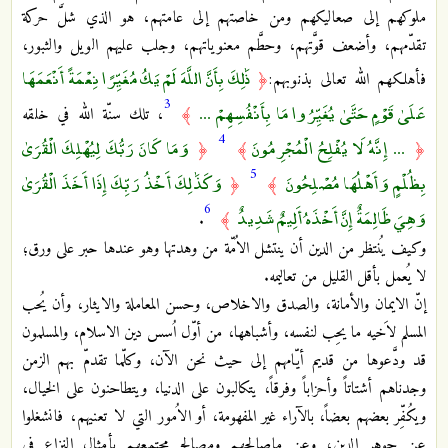
ملوكهم إلى صعاليكهم ومن خاصتهم إلى عامتهم، هو الذي شلَّ حركة
تقدّمهم، وأضعف قوَّتهم، وحطَّم معنوياتهم، وجلب عليهم الويل والثبور،
ذَٰلِكَ بِأَنَّ اللَّهَ لَمْ يَكُ مُغَيِّرًا نِعْمَةً أَنْعَمَهَا
فأهلكهم الله تعالى بذنوبهم:
﴿
3
عَلَىٰ قَوْمٍ حَتَّىٰ يُغَيِّرُوا مَا بِأَنْفُسِهِمْ ...
﴾
، تلك سنّة الله في خلقه
4
... إِنَّهُ لَا يُفْلِحُ الْمُجْرِمُونَ
وَمَا كَانَ رَبُّكَ لِيُهْلِكَ الْقُرَىٰ
﴿
﴾
﴿
5
بِظُلْمٍ وَأَهْلُهَا مُصْلِحُونَ
وَكَذَٰلِكَ أَخْذُ رَبِّكَ إِذَا أَخَذَ الْقُرَىٰ
﴿
﴾
6
وَهِيَ ظَالِمَةٌ إِنَّ أَخْذَهُ أَلِيمٌ شَدِيدٌ
.
﴾
وكيف يُنتظر من الدين أن ينتشل الاُمّة من وهدتها وهو عندها حبر على ورق؛
لا يُعمل بأقل القليل من تعاليمه.
إنّ الايمان والأمانة، والصدق والاخلاص، وحسن المعاملة والايثار، وأن يُحب
المسلم لاَخيه ما يحِب لنفسه، وأشباهها، من أوّل اُسس دين الاسلام، والمسلمون
قد ودَّعوها من قديم أيّامهم إلى حيث نحن الآن، وكلّما تقدمّ بهم الزمن
وجدناهم أشتاتاً وأحزاباً وفرقاً، يتكالبون على الدنيا، ويتطاحنون على الخيال،
ويكُفِّر بعضهم بعضاً، بالآراء غير المفهومة، أو
الاُمور التي لا تعنيهم، فانشغلوا
عن جوهر الدين، وعن ماصالحهم ومصالح مجتمعهم بأمثال النزاع في