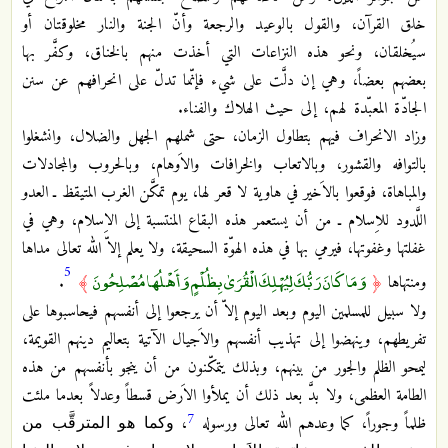
خلق القرآن، والقول بالوعيد والرجعة وأنّ الجنة والنار مخلوقتان أو
سيُخلقان، ونحو هذه النزاعات التي أخذت منهم بالخناق، وكفَّر بها
بعضهم بعضاً، وهي إن دلَّت على شيء فإنّما تدلّ على انحرافهم عن سنن
الجادّة المعبّدة لهم، إلى حيث الهلاك والفناء.
وزاد الانحراف فيهم بتطاول الزمان، حتى شملهم الجهل والضلال، وانشغلوا
بالتوافه والقشور، وبالاتعاب والخرافات والاَوهام، وبالحروب والمجادلات
والمباهاة، فوقعوا بالاَخير في هاوية لا قعر لها، يوم تمكَّن الغرب المتيقظ ـ العدو
اللَّدود للاِسلام ـ من أن يستعمر هذه البقاع المنتسبة إلى الاِسلام، وهي في
غفلتها وغفوتها، فيرمي بها في هذه الهوّة السحيقة، ولا يعلم إلاّ الله تعالى مداها
5
وَمَا كَانَ رَبُّكَ لِيُهْلِكَ الْقُرَىٰ بِظُلْمٍ وَأَهْلُهَا مُصْلِحُونَ
ومنتهاها
﴿
﴾
.
ولا سبيل للمسلمين اليوم وبعد اليوم إلاّ أن يرجعوا إلى أنفسهم فيحاسبوها على
تفريطهم، وينهضوا إلى تهذيب أنفسهم والاَجيال الآتية بتعاليم دينهم القويمة،
ليمحو الظلم والجور من بينهم، وبذلك يتمكّنون من أن ينجو بأنفسهم من هذه
الطامة العظمى، ولا بدَّ بعد ذلك أن يملأوا الاَرض قسطاً وعدلاً بعدما ملئت
7
ظلماً وجوراً، كما وعدهم الله تعالى ورسوله
،
وكما هو المترقَّب من