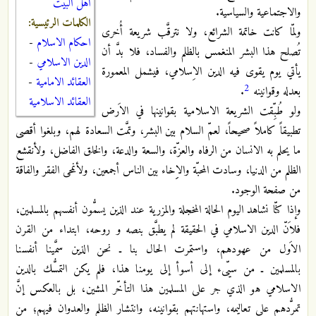
اهل البيت
والاجتماعية والسياسية.
الكلمات الرئيسية:
ولمّا كانت خاتمة الشرائع، ولا نترقَّب شريعة أُخرى
احكام الاسلام
-
تُصلح هذا البشر المنغمس بالظلم والفساد، فلا بدَّ أن
الدين الاسلامي
-
يأتي يوم يقوى فيه الدين الاِسلامي، فيشمل المعمورة
العقائد الامامية
-
2
بعدله وقوانينه
.
العقائد الاسلامية
ولو طُبِّقت الشريعة الاسلامية بقوانينها في الاَرض
تطبيقاً كاملاً صحيحاً، لعمّ السلام بين البشر، وتمَّت السعادة لهم، وبلغوا أقصى
ما يحلم به الانسان من الرفاه والعزّة، والسعة والدعة، والخلق الفاضل، ولأنقشع
الظلم من الدنيا، وسادت المحبّة والاِِخاء بين الناس أجمعين، ولأنمحى الفقر والفاقة
من صفحة الوجود.
وإذا كنّا نشاهد اليوم الحالة المخجلة والمزرية عند الذين يسمُّون أنفسهم بالمسلمين،
فلاَنّ الدين الاسلامي في الحقيقة لم يطبَّق بنصه
و روحه، ابتداء من القرن
الاَول من عهودهم، واستمرت الحال بنا ـ نحن الذين سمَّينا أنفسنا
بالمسلمين ـ من سيّىء إلى أسوأ إلى يومنا هذا، فلم يكن التمسُّك بالدين
الاسلامي هو الذي جر على المسلمين هذا التأخّر المشين، بل بالعكس إنَّ
تمرُّدهم على تعاليمه، واستهانتهم بقوانينه، وانتشار الظلم والعدوان فيهم؛ من