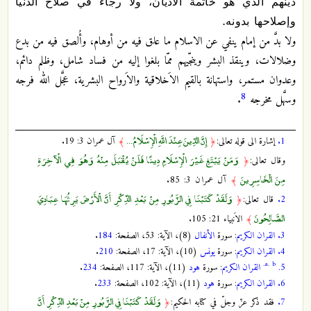
دينهم الذي هو خاتمة الاَديان، ولا رجاء في صلاح الدنيا
وإصلاحها بدونه.
ولا بدَّ من إمام ينفي عن الاسلام ما علق فيه من أوهام، وأُلصق فيه من بدع
وضلالات، وينقذ البشر وينجّيهم ممّا بلغوا إليه من فساد شامل، وظلم دائم،
وعدوان مستمر، واستهانة بالقيم الاَخلاقية والاَرواح البشرية، عجَّل الله فرجه
8
وسهَّل مخرجه
.
إِنَّ الدِّينَ عِنْدَ اللَّهِ الْإِسْلَامُ ...
1.
إشارة الى قوله تعالى:
﴿
﴾
آل عمران 3: 19.
وَمَنْ يَبْتَغِ غَيْرَ الْإِسْلَامِ دِينًا فَلَنْ يُقْبَلَ مِنْهُ وَهُوَ فِي الْآخِرَةِ
وقال تعالى:
﴿
مِنَ الْخَاسِرِينَ
﴾
آل عمران 3: 85.
وَلَقَدْ كَتَبْنَا فِي الزَّبُورِ مِنْ بَعْدِ الذِّكْرِ أَنَّ الْأَرْضَ يَرِثُهَا عِبَادِيَ
2.
قال تعالى:
﴿
الصَّالِحُونَ
﴾
الاَنبياء 21: 105.
3.
القران الكريم
: سورة
الأنفال
(8)، الآية: 53، الصفحة:
184
.
4.
القران الكريم
: سورة
يونس
(10)، الآية: 17، الصفحة:
210
.
a.
b.
5.
القران الكريم
: سورة
هود
(11)، الآية: 117، الصفحة:
234
.
6.
القران الكريم
: سورة
هود
(11)، الآية: 102، الصفحة:
233
.
وَلَقَدْ كَتَبْنَا فِي الزَّبُورِ مِنْ بَعْدِ الذِّكْرِ أَنَّ
7.
فقد ذكر عزّ وجلّ في كتابه الحكيم:
﴿