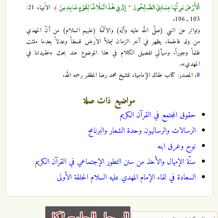
الْأَرْضَ يَرِثُهَا عِبَادِيَ الصَّالِحُونَ
إِنَّ فِي هَٰذَا لَبَلَاغًا لِقَوْمٍ عَابِدِينَ
*
﴾
الاَنبياء 21:
105 ـ 106.
وتواتر عن النبي (صلّى الله عليه وآله) والاَئمّة (عليهم السلام) من أنّ المهدي
من ولد فاطمة، يظهر في آخر الزمان ليملأ الاَرض قسطاً وعدلاً بعدما ملئت
ظلماً وجوراً. وسيأتي تفصيل الكلام في هذا الموضوع عند بحث «عقيدتنا في
المهدي».
8.
المصدر: كتاب عقائد الإمامية، للشيخ محمد رضا المظفر رحمه الله.
مواضيع ذات صلة
حقوق المجتمع في القرآن الكريم
الرسالات والرساليون وحدة الشعار والبرنامج
نوح وغرق ابنه
سنّة الإمهال والأخذ من سنن التطور الإجتماعي في القرآن الكريم
السعادة في لقاء الإمام المهدي عليه السلام الحلقة الأولى
‏إدخال كلمات البحث ‏