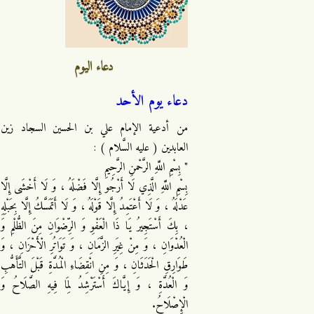
دعاء اليوم
دعاء يوم الأحد
من أدعية الإمام علي بن الحسين السجاد زين
العابدين ( عليه السَّلام ) :
" بِسْمِ اللَّهِ الرَّحْمنِ الرَّحِيمِ
بِسْمِ اللَّهِ الَّذِي لَا أَرْجُو إِلَّا فَضْلَهُ ، وَ لَا أَخْشَى إِلَّا
عَدْلَهُ ، وَ لَا أَعْتَمِدُ إِلَّا قَوْلَهُ ، وَ لَا أَتَمَسَّكُ إِلَّا بِحَبْلِهِ
، بِكَ أَسْتَجِيرُ يَا ذَا الْعَفْوِ وَ الرِّضْوَانِ مِنَ الظُّلْمِ وَ
الْعُدْوَانِ ، وَ مِنْ غِيَرِ الزَّمَانِ ، وَ تَوَاتُرِ الْأَحْزَانِ ، وَ
طَوَارِقِ الْحَدَثَانِ ، وَ مِنِ انْقِضَاءِ الْمُدَّةِ قَبْلَ التَّأَهُّبِ
وَ الْعُدَّةِ ، وَ إِيَّاكَ أَسْتَرْشِدُ لِمَا فِيهِ الصَّلَاحُ وَ
الْإِصْلَاحُ.