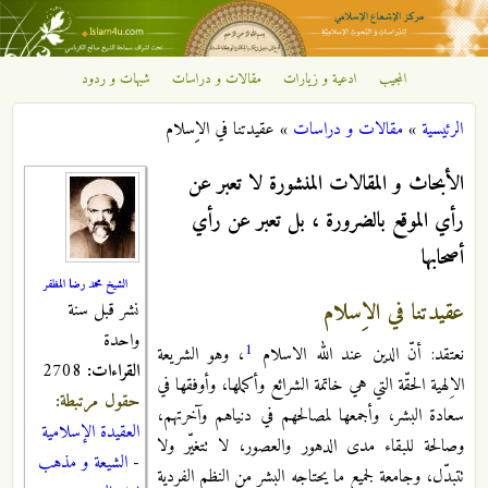
تجاوز إلى المحتوى الرئيسي
المجيب
ادعية و زيارات
مقالات و دراسات
شبهات و ردود
مركز
الرئيسية
»
مقالات و دراسات
»
عقيدتنا في الاِِسلام
الإشعاع
أنت هنا
الأبحاث و المقالات المنشورة لا تعبر عن
الإسلامي
رأي الموقع بالضرورة ، بل تعبر عن رأي
أصحابها
الشيخ محمد رضا المظفر
عقيدتنا في الاِِسلام
نشر قبل سنة
واحدة
1
نعتقد: أنّ الدين عند الله الاسلام
، وهو الشريعة
القراءات:
2708
الاِلهية الحقّة التي هي خاتمة الشرائع وأكملها، وأوفقها في
حقول مرتبطة:
سعادة البشر، وأجمعها لمصالحهم في دنياهم وآخرتهم،
العقيدة الإسلامية
وصالحة للبقاء مدى الدهور والعصور، لا تتغيّر ولا
-
الشيعة و مذهب
تتبدّل، وجامعة لجميع ما يحتاجه البشر من النظم الفردية