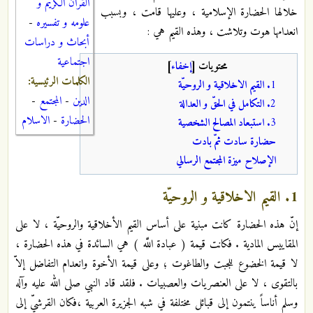
القرآن الكريم و
خلالها الحضارة الإسلامية ، وعليها قامت ، وبسبب
علومه و تفسيره
-
انعدامها هوت وتلاشت ، وهذه‏ القيم هي :
أبحاث و دراسات
اجتماعية
محتويات
[
إخفاء
]
الكلمات الرئيسية:
1
. القيم الاخلاقية و الروحيّة
الدين
-
المجتمع
-
2
. التكامل في الحقّ و العدالة
الحضارة
-
الاسلام
3
. استبعاد المصالح الشخصية
حضارة سادت ثمّ بادت‏
الإصلاح ميزة المجتمع الرسالي‏
1
. القيم الاخلاقية و الروحيّة
إنّ هذه الحضارة كانت مبنية على أساس القيم الأخلاقية والروحيّة ، لا على
المقاييس المادية . فكانت قيمة ( عبادة اللَّه‏ ) هي السائدة في هذه الحضارة ،
لا قيمة الخضوع للجبت والطاغوت ؛ وعلى قيمة الأخوة وانعدام التفاضل إلاّ
بالتقوى ، لا على العنصريات والعصبيات . فلقد قاد النبي ‏صلى الله عليه وآله
وسلم أناساً ينتمون إلى قبائل مختلفة في شبه الجزيرة العربية ،فكان القرشيّ إلى