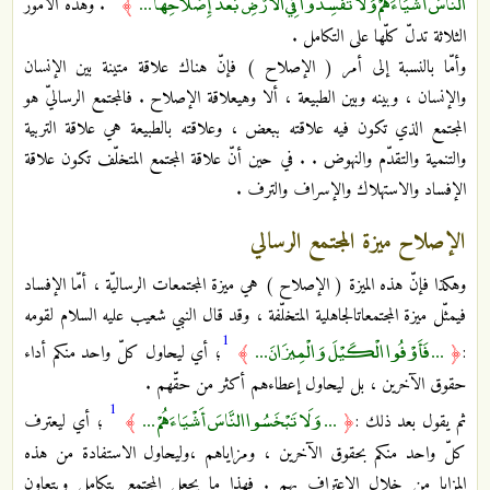
النَّاسَ أَشْيَاءَهُمْ وَلَا تُفْسِدُوا فِي الْأَرْضِ بَعْدَ إِصْلَاحِهَا ...
﴾
. وهذه الأمور
الثلاثة تدلّ كلّها على التكامل .
وأمّا بالنسبة إلى أمر ( الإصلاح‏ ) فإنّ هناك علاقة متينة بين الإنسان
والإنسان ، وبينه وبين الطبيعة ، ألا وهي‏علاقة الإصلاح . فالمجتمع الرساليّ هو
المجتمع الذي تكون فيه علاقته ببعض ، وعلاقته بالطبيعة هي علاقة التربية
والتنمية والتقدّم والنهوض . . في حين أنّ علاقة المجتمع المتخلّف تكون علاقة
الإفساد والاستهلاك والإسراف والترف .
الإصلاح ميزة المجتمع الرسالي‏
وهكذا فإنّ هذه الميزة ( الإصلاح‏ ) هي ميزة المجتمعات الرساليّة ، أمّا الإفساد
فيمثّل ميزة المجتمعات‏الجاهلية المتخلّفة ، وقد قال النبي شعيب ‏عليه السلام لقومه
1
... فَأَوْفُوا الْكَيْلَ وَالْمِيزَانَ ...
:
﴿
﴾
؛ أي ليحاول كلّ واحد منكم ‏أداء
حقوق الآخرين ، بل ليحاول إعطاءهم أكثر من حقّهم .
1
... وَلَا تَبْخَسُوا النَّاسَ أَشْيَاءَهُمْ ...
ثم يقول بعد ذلك :
﴿
﴾
؛ أي ليعترف
كلّ واحد منكم بحقوق الآخرين ، ومزاياهم ،وليحاول الاستفادة من هذه
المزايا من خلال الاعتراف بهم . فهذا ما يجعل المجتمع يتكامل ويتعاون