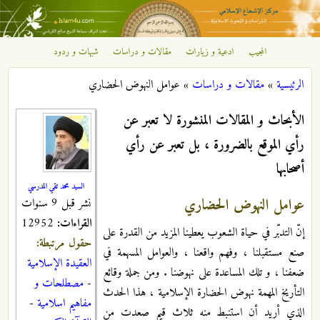
تجاوز إلى المحتوى الرئيسي
المجيب
ادعية و زيارات
مقالات و دراسات
شبهات و ردود
مركز
الرئيسية
»
مقالات و دراسات
»
عوامل النهوض الحضاري‏
الإشعاع
أنت هنا
الأبحاث و المقالات المنشورة لا تعبر عن
الإسلامي
رأي الموقع بالضرورة ، بل تعبر عن رأي
أصحابها
السيد محمد تقي المدرسي
عوامل النهوض الحضاري‏
نشر قبل 9 سنوات
القراءات:
12952
إنّ التدبّر في حياة الشعوب يعطينا المزيد من القدرة على
حقول مرتبطة:
صنع مستقبلنا ، وفهم واقعنا ، والعوامل المسهمة في
العقيدة الإسلامية
ضعفنا ، و تلك المساعدة على نهوضنا . ومن جملة وقائع
-
مصطلحات و
التأريخ المهمة نهوض الحضارة الإسلامية ، هذا الحدث
مفاهيم اسلامية
-
الذي أريد أن ‏استنبط منه ثلاث قيم صعدت من