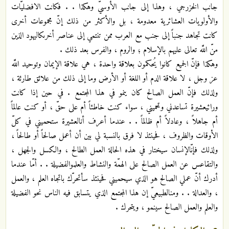
جانب الخزرجي ، وهذا إلى جانب الأوسيّ وهكذا . . فكانت الافضليّات
والأولويات العشائرية معدومة ، بل والأكثر من ذلك إنّ مجموعات أخرى
كانت تجاهد جنباً إلى جنب مع العرب ممن تنتمي إلى عناصر أخرى‏كاليهود الذين
منّ اللَّه تعالى عليهم بالإسلام ؛ والروم ، والفرس بعد ذلك .
وهكذا فإنّ الجميع كانوا يُحكمون بعلاقة واحدة ، هي علاقة الإيمان وتوحيد اللَّه
عز وجل ، لا علاقة الدم أو اللغة أو الأرض وما إلى ذلك من علائق طارئة ،
ولذلك فإنّ العمل الصالح كان ينمو في هذا المجتمع . في حين إذا كانت
ورائي‏عشيرة تساعدني وتحميني ، سواء كنت خاطئاً أم على حقّ ، أو كنت عالماً
أم جاهلاً ، وعادلاً أم ظالماً . . عندما أعرف أن‏العشيرة ستحميني في كلّ
الأوقات والظروف ، فحينئذ لا فرق بالنسبة لي بين أن أعمل صالحاً أو طالحاً ،
ولذلك فإنّ‏الإنسان سيختار في هذه الحالة العمل الطالح ، والكسل والجهل ،
والتقاعس عن العمل الصالح على الهمّة والنشاط والعلم‏والفضيلة . . أمّا عندما
أدرك أنّ عملي الصالح هو الذي سيحميني فحينئذ سأتحرّك باتجاه العلم ، والعمل
، والعدالة . . ومن‏الطبيعيّ إن هذا المجتمع الذي يتسابق فيه الناس نحو الفضيلة
والعلم والعمل الصالح سينمو ، ويتحرك .