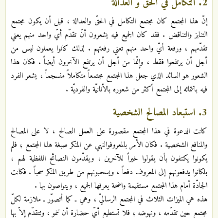
2
. التكامل في الحقّ و العدالة
إنّ هذا المجتمع كان مجتمع التكامل في الحقّ والعدالة ، قبل أن يكون مجتمع
التنابز والتناقض . فقد كان الجميع فيه يشعرون ‏أنّ تقدّم أيّ واحد منهم يعني
تقدّمهم ، ورفعة أيّ واحد منهم تعني رفعتهم . لذلك كانوا يعملون ليس من
أجل أن يرتفعوا فقط ، وإنّما من أجل أن يرتفع الآخرون أيضاً . فكان هذا
الشعور هو السائد الذي جعل هذا المجتمع مجتمعاً متكاملاً منسجماً ، يشعر الفرد
فيه بانتمائه إلى المجتمع أكثر من شعوره بالأنانيّة والفرديّة .
3
. استبعاد المصالح الشخصية
كانت الدعوة في هذا المجتمع مقصورة على العمل الصالح ، لا على المصالح
والمنافع الشخصية . فكان الأمر بالمعروف‏والنهي عن المنكر صبغة هذا المجتمع ؛ فلم
يكونوا يكتفون بأن يقولوا خيراً للآخرين ، ويقدّمون النصائح اللفظية لهم ،
بل‏كانوا يدفعونهم إلى المعروف دفعاً ، ويسحبونهم من طريق المنكر سحباً . فكانت
الجادّة أمام هذا المجتمع مستقيمة واضحة يعرفها الجميع ، ويتواصون بها .
هذه هي الميزات الثلاث في المجتمع الرساليّ ، وهي ـ كما أتصوّر ـ ملازمة لكلّ
مجتمع حين تقدّمه ، ونهوضه ؛ فلا تستطيع ‏أيّ حضارة أن تنمو ، وتتقدّم إلاّ بها