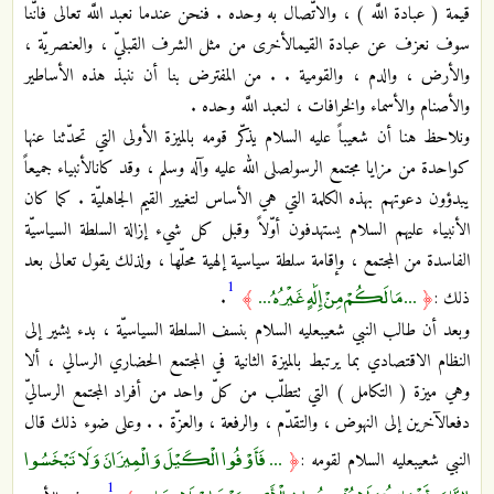
قيمة ( عبادة اللَّه‏ ) ، والاتّصال به وحده . فنحن عندما نعبد اللَّه تعالى فانّنا
سوف نعزف عن عبادة القيم‏الأخرى من مثل الشرف القبليّ ، والعنصريّة ،
والأرض ، والدم ، والقومية . . من المفترض بنا أن ننبذ هذه الأساطير
والأصنام والأسماء والخرافات ، لنعبد اللَّه وحده .
ونلاحظ هنا أن شعيباً عليه السلام يذكّر قومه بالميزة الأولى التي تحدّثنا عنها
كواحدة من مزايا مجتمع الرسول‏صلى الله عليه وآله وسلم ، وقد كان‏الأنبياء جميعاً
يبدؤون دعوتهم بهذه الكلمة التي هي الأساس لتغيير القيم الجاهليّة . كما كان
الأنبياء عليهم السلام يستهدفون أوّلاً وقبل كل شي‏ء إزالة السلطة السياسيّة
الفاسدة من المجتمع ، وإقامة سلطة سياسية إلهية محلّها ، ولذلك يقول تعالى بعد
1
... مَا لَكُمْ مِنْ إِلَٰهٍ غَيْرُهُ ...
ذلك :
﴿
﴾
.
وبعد أن طالب النبي شعيب‏عليه السلام بنسف السلطة السياسيّة ، بدء يشير إلى
النظام الاقتصادي بما يرتبط بالميزة الثانية في ‏المجتمع الحضاري الرسالي ، ألا
وهي ميزة ( التكامل‏ ) التي تتطلّب من كلّ واحد من أفراد المجتمع الرساليّ
دفع‏الآخرين إلى النهوض ، والتقدّم ، والرفعة ، والعزّة . . وعلى ضوء ذلك قال
... فَأَوْفُوا الْكَيْلَ وَالْمِيزَانَ وَلَا تَبْخَسُوا
النبي شعيب‏عليه السلام لقومه :
﴿
1