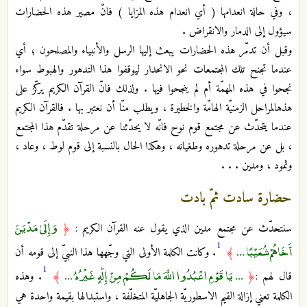
، وفي حالة انعدامها ( أي انعدام هذه المزايا ) فانّ مصير هذه الحضارات‏
سيؤول إلى الدمار والانقراض .
وقبل أن تدمّر هذه الحضارات يبعث إليها الرسل والأنبياء والمصلحون ؛ أي
عندما تجنح تلك المجتمعات نحو الانحدار ليوقفوا هذا التدهور والهبوط سواء
نجحوا في هذه المهمّة أم لم ينجحوا فيها . ولذلك فانّ القرآن الكريم يركّز على
هذه‏المراحل الزمنيّة الهامّة والخطيرة ، ويطلب منّا أن نعتبر بها . فالقرآن الكريم
عندما يتحدّث عن مجتمع قوم نوح فانّه لا يحدّثنا عن مرحلة تقدّم هذا المجتمع
، بل عن مرحلة تدهوره وطغيانه ، وهكذا الحال بالنسبة إلى قوم لوط ، وعاد ،
وثمود ، ومدين . . .
حضارة سادت ثمّ بادت‏
وَإِلَىٰ مَدْيَنَ
سنتحدّث عن مجتمع مدين الذي يقول عنه القرآن الكريم :
﴿
1
أَخَاهُمْ شُعَيْبًا ...
﴾
. وكانت الكلمة الأولى التي وجّهها هذا النبيّ إلى قومه أن
1
... يَا قَوْمِ اعْبُدُوا اللَّهَ مَا لَكُمْ مِنْ إِلَٰهٍ غَيْرُهُ ...
قال لهم :
﴿
﴾
. وهذه
الكلمة تعني إزالة القيم الاسطوريّة الجاهليّة المتخلّفة ، واستبدالها بقيمة واحدة هي