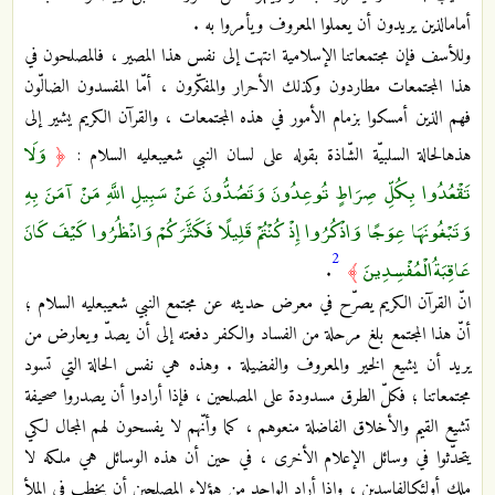
أمام‏الذين يريدون أن يعملوا المعروف ويأمروا به .
وللأسف فإن مجتمعاتنا الإسلامية انتهت إلى نفس هذا المصير ، فالمصلحون في
هذا المجتمعات مطاردون وكذلك الأحرار والمفكّرون ، أمّا المفسدون الضالّون
فهم الذين أمسكوا بزمام الأمور في هذه المجتمعات ، والقرآن الكريم يشير إلى
وَلَا
هذه‏الحالة السلبيّة الشّاذة بقوله على لسان النبي شعيب‏عليه السلام :
﴿
تَقْعُدُوا بِكُلِّ صِرَاطٍ تُوعِدُونَ وَتَصُدُّونَ عَنْ سَبِيلِ اللَّهِ مَنْ آمَنَ بِهِ
وَتَبْغُونَهَا عِوَجًا وَاذْكُرُوا إِذْ كُنْتُمْ قَلِيلًا فَكَثَّرَكُمْ وَانْظُرُوا كَيْفَ كَانَ
2
عَاقِبَةُ الْمُفْسِدِينَ
.
﴾
انّ القرآن الكريم يصرّح في معرض حديثه عن مجتمع النبي شعيب‏عليه السلام ؛
أنّ هذا المجتمع بلغ مرحلة من الفساد والكفر دفعته إلى أن يصدّ ويعارض من
يريد أن يشيع الخير والمعروف والفضيلة . وهذه هي نفس الحالة التي تسود
مجتمعاتنا ؛ فكلّ الطرق مسدودة على المصلحين ، فإذا أرادوا أن يصدروا صحيفة
تشيع القيم والأخلاق الفاضلة منعوهم ، كما وأنّهم ‏لا يفسحون لهم المجال لكي
يتحدّثوا في وسائل الإعلام الأخرى ، في حين أن هذه الوسائل هي ملكه لا
ملك أولئك‏الفاسدين ، وإذا أراد الواحد من هؤلاء المصلحين أن يخطب في الملأ