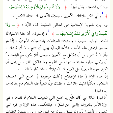
... وَلَا تُفْسِدُوا فِي الْأَرْضِ بَعْدَ إِصْلَاحِهَا ...
ويتبادل المنفعة . وقال أيضاً :
﴿
1
﴾
؛ أي لتكن علاقتك بالآخرين ، وعلاقة الآخرين بك ‏علاقة التكامل .
... وَلَا
ويا ليت شعوبنا الإسلامية تعي المداليل العظيمة لهذه الآية :
﴿
1
تُفْسِدُوا فِي الْأَرْضِ بَعْدَ إِصْلَاحِهَا ...
﴾
، إذن‏لعرفت أن هذا الاستهلاك
المستمر للموارد الطبيعية ، واستهلاك الصناعات والمنتوجات الأجنبيّة ، إنّما هو
مسامير في‏نعش هذه الأمة . فالأمة الرساليّة يجب أن تنتج ، لا أن تستهلك ،
وأن لا تُستثمر ؛ بل أن تتكامل مع الآخرين . فيجب أن‏لا يكون همّ الواحد منّا
أن يركب سيارة حديثة مستوردة من الخارج وما شاكل ذلك ، بل يجب أن
تكون جهودنا منصبّة على الصنع لا الاستهلاك ، والابتكار لا التقليد . .
إنّ هذه الميزة ( ميزة الإصلاح‏ )كانت موجودة في مجتمع النبي شعيب‏عليه
السلام ، ولكنّها انتهت وتلاشت ، ولذلك ‏فإنّ شعيباً عليه السلام قام بتذكيرهم
بهذه الميزة .
أمّا الميزة الثالثة التي كان يتمتّع بها مجتمع النبي شعيب‏عليه السلام ثم فقدها ، فهي
ميزة الأمر بالمعروف والنهي عن المنكر ، حيث‏انعكست هذه الميزة في قوم النبي
شعيب ؛ فأخذوا يأمرون بالمنكر وينهون عن المعروف ، بل ويضعون العقبات