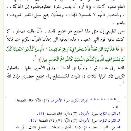
العام منعوه كذلك ، وإذا أراد أن يصدر نشرة اعتقلوه‏وقدّموه إلى المحاكمة . .
. وباختصار فانّهم لا يفسحون المجال ، ويسدّون جميع سبل انتشار المعروف ،
والخير .
ومن الطبيعي إن مثل هذا المجتمع هو مجتمع فاسد ، وأنّ عاقبته الدمار ، كما
كانت عاقبة قوم النبي شعيب ، هذه العاقبة التي ‏يحدّثنا القرآن الكريم عنها قائلاً
فَأَخَذَتْهُمُ الرَّجْفَةُ فَأَصْبَحُوا فِي دَارِهِمْ جَاثِمِينَ
الَّذِينَ كَذَّبُوا شُعَيْبًا كَأَنْ
*
﴿
:
3
لَمْ يَغْنَوْا فِيهَا الَّذِينَ كَذَّبُوا شُعَيْبًا كَانُوا هُمُ الْخَاسِرِينَ
.
﴾
فلنعد إلى هذه القيم ، ولنربّها في أنفسنا ، ونربّي الآخرين عليها ، ولنحاول
تكريس تلك المزايا الثلاث في نفوسنا لكي‏نستطيع بناء مجتمع حضاري بإذن اللَّه
4
.
a.
b.
c.
d.
e.
f.
g.
h.
1.
القران الكريم
: سورة
الأعراف
(7)، الآية: 85، الصفحة:
.
161
2.
القران الكريم
: سورة
الأعراف
(7)، الآية: 86، الصفحة:
161
.
3.
القران الكريم
: سورة
الأعراف
(7)، الآية: 91 و 92، الصفحة:
162
.
4.
من كتاب : الحضارة الإسلامية ـ آفاق و تطلعات ، الفصل الثالث : في بناء