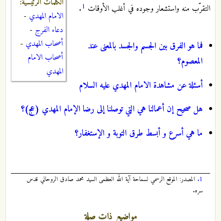
الكلمات الرئيسية:
1
التقرّب منه واستشعار وجوده في أغلب الأوقات
.
الامام المهدي
-
دعاء الفرج
-
أصحاب المهدي
-
فما هو الفرق بين الجسم والجسد بالمعنى عند
أصحاب الامام
المعصوم؟
المهدي
أسئلة عن مشاهدة الامام المهدي عليه السلام
هل صحيح إن أعمالنا هي التي توصلنا إلى رضا الإمام المهدي (عج)؟
ما هي أسرع و أبسط طرق التوبة و الإستغفار؟
1.
المصدر: الموقع الرسمي لسماحة آية الله العظمى السيد محمد صادق الروحاني قدس
سره.
مواضيع ذات صلة