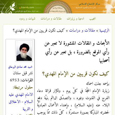
تجاوز إلى المحتوى الرئيسي
المجيب
ادعية و زيارات
مقالات و دراسات
شبهات و ردود
مركز
الرئيسية
»
مقالات و دراسات
»
كيف نكون قريبين من الإمام المهدي؟
الإشعاع
أنت هنا
الأبحاث و المقالات المنشورة لا تعبر عن
الإسلامي
رأي الموقع بالضرورة ، بل تعبر عن رأي
أصحابها
السيد محمد صادق الروحاني
كيف نكون قريبين من الإمام المهدي؟
نشر قبل سنتان
القراءات:
6953
بإسمه جلت اسمائه
حقول مرتبطة:
زيارة الإمام الحجّة في كلّ يوم ، وتكرار قرائة دعاء
الامام المهدي عليه
الفرج في القنوت وغيره ، والتصدّق الدائم بنيّة دفع
السلام
-
الاخلاق
البلاء عنه (عليه السلام) ، وإهداء الأعمال العباديّة
و التربية
لحضرته المباركة بصورة مستمرّة ، كلّ ذلك ممّا يوجب