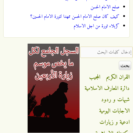
صلح الامام الحسن
كيف كان صلح الامام الحسن ممهدا لثورة الامام الحسين؟
كربلاء ثورة من اجل الاسلام
‏إدخال كلمات البحث ‏
القران الكريم
المجيب
دائرة المعارف الاسلامية
شبهات و ردود
الاجابات اليومية
ادعية و زيارات