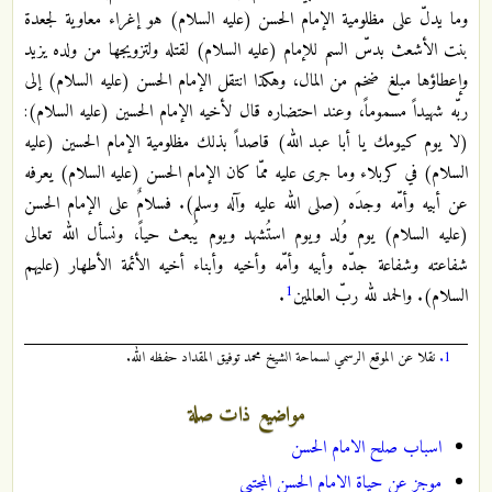
وما يدلّ على مظلومية الإمام الحسن (عليه السلام) هو إغراء معاوية لجعدة
بنت الأشعث بدسّ السم للإمام (عليه السلام) لقتله ولتزويجها من ولده يزيد
وإعطاؤها مبلغ ضخم من المال، وهكذا انتقل الإمام الحسن (عليه السلام) إلى
ربّه شهيداً مسموماً، وعند احتضاره قال لأخيه الإمام الحسين (عليه السلام):
(لا يوم كيومك يا أبا عبد الله) قاصداً بذلك مظلومية الإمام الحسين (عليه
السلام) في كربلاء وما جرى عليه ممّا كان الإمام الحسن (عليه السلام) يعرفه
عن أبيه وأمّه وجدَه (صلى الله عليه وآله وسلم). فسلامٌ على الإمام الحسن
(عليه السلام) يوم وُلد ويوم استُشهد ويوم يُبعث حياً، ونسأل الله تعالى
شفاعته وشفاعة جدّه وأبيه وأمّه وأخيه وأبناء أخيه الأئمة الأطهار (عليهم
1
السلام). والحمد لله ربّ العالمين
.
1.
نقلا عن الموقع الرسمي لسماحة الشيخ محمد توفيق المقداد حفظه الله.
مواضيع ذات صلة
اسباب صلح الامام الحسن
موجز عن حياة الامام الحسن المجتبى