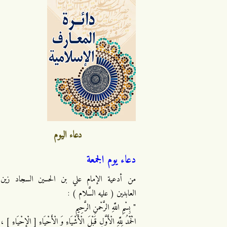
دعاء اليوم
دعاء يوم الجمعة
من أدعية الإمام علي بن الحسين السجاد زين
العابدين ( عليه السَّلام ) :
" بِسْمِ اللَّهِ الرَّحْمنِ الرَّحِيمِ
الْحَمْدُ لِلَّهِ الْأَوَّلِ قَبْلَ الْأَشْيَاءِ وَ الْأَحْيَاءِ [ الْإِحْيَاءِ ] ،