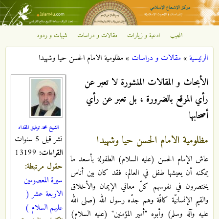
تجاوز إلى المحتوى الرئيسي
المجيب
ادعية و زيارات
مقالات و دراسات
شبهات و ردود
مركز
الرئيسية
»
مقالات و دراسات
»
مظلومية الامام الحسن حيا وشهيدا
الإشعاع
أنت هنا
الأبحاث و المقالات المنشورة لا تعبر عن
الإسلامي
رأي الموقع بالضرورة ، بل تعبر عن رأي
أصحابها
الشيخ محمد توفيق المقداد
مظلومية الامام الحسن حيا وشهيدا
نشر قبل 5 سنوات
القراءات:
13199
عاش الإمام الحسن (عليه السلام) الطفولة بأسعد ما
حقول مرتبطة:
يمكنه أن يعيشها طفل في العالم، فقد كان بين أناس
سيرة المعصومين
يختصرون في نفوسهم كلّ معاني الإيمان والأخلاق
الاربعة عشر (
والقيم الإنسانيّة كافّة وهم جدّه رسول الله (صلى الله
عليهم السلام )
عليه وآله وسلم) وأبوه "أمير المؤمنين" (عليه السلام)