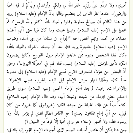
أمري، ولا تردّوا عليّ رأيي، غفر الله لي ولكم، وأرشدني وإيّاكم لما فيه المحبّة
والرضى). عندها نظر الناس إلى بعضهم وقالوا بأنّ الإمام (عليه السلام) يريد
من هذا الكلام أن يصالح معاوية وقالوا والعياذ بالله "كفر والله الرجل"، ثمّ
هجموا على الإمام (عليه السلام) ونهبوا خيمته وما كان فيها حتى أنّهم أخذوا
مصلاه من تحته، وهجم شخص اسمه "الجرّاح بن سنان" من بني أسد، وضرب
الإمام (عليه السلام) بخنجرة يريد قتله بعد أن وصفه بالشرك والعياذ بالله،
وكان لهذا الشخص وغيره ممّن هاجموا الإمام ميول للخوارج وكانوا يضمرون
الكره لأمير المؤمنين (عليه السلام) بسبب قتله لهم في "معركة النهروان"، وحتى
أنّ البعض من هؤلاء المنحرفين اقترح تسليم الإمام (عليه السلام) إلى معاوية
حياً لقتله. وهكذا انهار جيش الإمام قبل البدء بالحرب بسبب الإنحراف
والإغراءات، بحيث لم يعد أمام الإمام الحسن (عليه السلام) سوى طريق
الصلح لحقن الدماء من شيعته وشيعة أبيه، وقد قال الإمام (عليه السلام)
كلاماً مهمّاً عن تلك الخيانة من جيشه فقال: (غررتموني كما غررتم من كان
قبلي، مع أيّ إمامٍ تقاتلون بعدي؟ مع الكافر الظالم الذي لم يؤمن بالله ولا
برسوله قط، ولا أظهر الإسلام هو وبني أمية إلّا فرقاً من السيف؟)
ومن هنا يمكن أن نختصر أسباب الصلح الذي أجبرت الإمام اللجوء إليه بالتالي: