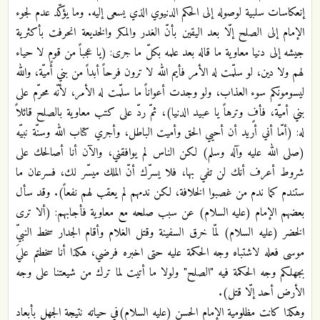
إنعكاسات سلبية لوصوله إلى الحكم الدنيوي الذي يسعى إليه. وما يؤكّد عدم لجوء
الإمام إلى الصلح إلّا بعد اليقين بأنّ الغدر والمكر والخديعة انحرفت بأكثرية
جيشه إلى دنيا معاوية ما قاله بعد علمه بكلّ ما جرى: (يا عجباً من قومٍ لا حياء
لهم ولا دين، لو سلّمت له الأمر فأيم الله لا ترون فرحاً أبداً من بني أميّة، والله
ليسومونكم سوء العذاب، ولو وجدت أعواناً ما سلّمت له الأمر، لأنّه محرّم على
بني أميّة، فأفٍ وترهاً يا عبيد الدنيا)، ثمّ ردّ على كتب معاوية بالصلح قائلاً
له: (أمّا أني أريد أن أحيي الحق وأميت الباطل، وأجري كتاب الله وسنّة نبيّه
(صلى الله عليه وآله وسلم) لكن الناس لم يوافقني، والآن أنا أصالحك على
شروط أعرف أنك لن تفي بها، فلا يسرّك أنّ الملك ميسّر لك، فسرعان ما
ستندم كما ندم من غصبوا الخلافة، لكن ندمهم لم يعقب لهم نفعاً). وقد سأل
بعضهم الإمام (عليه السلام) عن سبب صلحه مع معاوية فأجابهم: (ألا ترى
الخضر (عليه السلام) لمّا خرق السفينة وقتل الغلام وأقام الجدار سخط النبيّ
موسى فعله لاشتباه وجه الحكمة عليه حتى اخبره فرضي، هكذا أنا سخطتم عليَ
بجهلكم وجه الحكمة فيه "الصلح" ولولا ما أتيت لما ترك من شيعتنا على وجه
الأرض أحد إلّا قتل).
وهكذا كانت مظلومية الإمام الحسن (عليه السلام)في حياته نتيجة الجهل بأبعاد