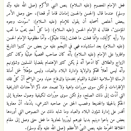
فعل الإمام المعصوم (عليه السلام) بنص النبي الأكرم (صلى الله عليه وآله
وسلم) عندما قال (الحسن والحسين إمامان قاما أو قعدا)، حتى وصل الأمر
ببعض أخلص أصحابه أن يقول للإمام (عليه السلام): "سوّدت وجوه
المؤمنين"، فقال له الإمام الحسن (عليه السلام): (ما كلّ أحدٍ يحبّ ما تحب
ولا رأيه كرأيك، وإنّما فعلت ما فعلت إبقاءً عليكم). وأمّا مظلومية الإمام الحسن
(عليه السلام) بعد استشهاده فهي في التهجّم عليه من بعض من كتبوا التاريخ
وافتروا على الإمام (عليه السلام) بأنّه كان صاحب شخصيّة عبثيّة وكان كثير
الزواج والطلاق كما ادّعوا أنّه لم يكن كثير الإهتمام بقضايا المسلمين وشؤونهم
وأنّه ليس أهلاً للحكم والولاية وإدارة البلاد والعباد، وليس مؤهّلاً لحمل أمانة
الرسالة الإسلامية الخالدة والقيام بخدمتها والدفاع عنها، ومن الواضح أنّ كلّ تلك
الإفتراءات لم تكن سوى مبرّرات واهية ولا تصمد عند ذكر الأحداث التاريخية
التي أدّت إلى ذلك الصلح، ولم تكن سوى مبرّرات لكيفية وصول معاوية إلى
الحكم بالحيلة والخديعة وغصب الحق من صاحبه الشرعي، بادّعاء أنّ معاوية
أقدر على إدارة شؤون البلاد والعباد وما شابه ذلك من النصوص التي أوردها
بعض من باعوا دينهم بدنيا غيرهم ليبرّروا لمعاوية ما فعل حتى وصل إلى مقام
الخلافة المحرّمة عليه بنص النبيّ الأعظم (صلى الله عليه وآله وسلم).