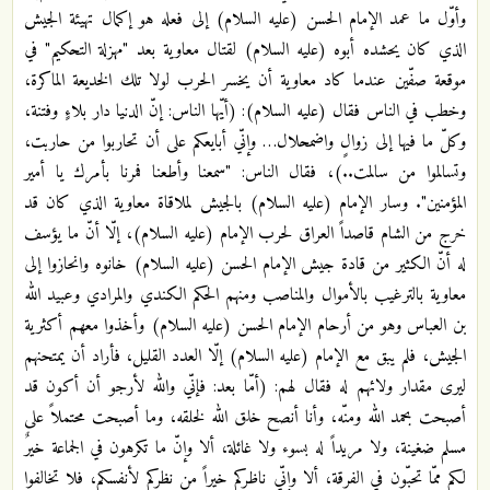
وأوّل ما عمد الإمام الحسن (عليه السلام) إلى فعله هو إكمال تهيئة الجيش
الذي كان يحشده أبوه (عليه السلام) لقتال معاوية بعد "مهزلة التحكيم" في
موقعة صفّين عندما كاد معاوية أن يخسر الحرب لولا تلك الخديعة الماكرة،
وخطب في الناس فقال (عليه السلام): (أيّها الناس: إنّ الدنيا دار بلاءٍ وفتنة،
وكلّ ما فيها إلى زوالٍ واضمحلال… وإنّي أبايعكم على أن تحاربوا من حاربت،
وتسالموا من سالمت..)، فقال الناس: "سمعنا وأطعنا فمرنا بأمرك يا أمير
المؤمنين". وسار الإمام (عليه السلام) بالجيش لملاقاة معاوية الذي كان قد
خرج من الشام قاصداً العراق لحرب الإمام (عليه السلام)، إلّا أنّ ما يؤسف
له أنّ الكثير من قادة جيش الإمام الحسن (عليه السلام) خانوه وانحازوا إلى
معاوية بالترغيب بالأموال والمناصب ومنهم الحكم الكندي والمرادي وعبيد الله
بن العباس وهو من أرحام الإمام الحسن (عليه السلام) وأخذوا معهم أكثرية
الجيش، فلم يبق مع الإمام (عليه السلام) إلّا العدد القليل، فأراد أن يمتحنهم
ليرى مقدار ولائهم له فقال لهم: (أمّا بعد: فإنّي والله لأرجو أن أكون قد
أصبحت بحمد الله ومنّه، وأنا أنصح خلق الله لخلقه، وما أصبحت محتملاً على
مسلم ضغينة، ولا مريداً له بسوء ولا غائلة، ألا وإنّ ما تكرهون في الجماعة خيرٌ
لكم ممّا تحبّون في الفرقة، ألا وإنّي ناظركم خيراً من نظركم لأنفسكم، فلا تخالفوا