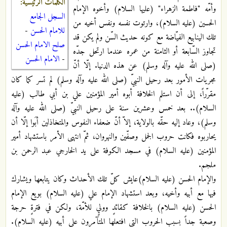
الكلمات الرئيسية:
وأمّه "فاطمة الزهراء" (عليها السلام) وأخوه الإمام
السجل الجامع
الحسين (عليه السلام)، وارتوت نفسه ونفس أخيه من
للامام الحسن
-
تلك الينابيع الفيّاضة مع كونه حديث السّن ولم يكن قد
صلح الامام الحسن
تجاوز السّابعة أو الثامنة من عمره عندما ارتحل جدّه
-
الامام الحسن
(صلى الله عليه وآله وسلم) عن هذه الدنيا. إلّا أنّ
مجريات الأمور بعد رحيل النبيّ (صلى الله عليه وآله وسلم) لم تسر كما كان
مقرّراً، إلى أن استلم الخلافة أبوه أمير المؤمنين علي بن أبي طالب (عليه
السلام).. بعد خمس وعشرين سنة على رحيل النبيّ (صلى الله عليه وآله
وسلم)، وعاد إليه حقّه بالولاية، إلاّ أنّ ضعفاء النفوس والمتخاذلين أبَوا إلّا أن
يحاربوه فكانت حروب الجمل وصفّين والنهروان، ثمّ انتهى الأمر باستشهاد أمير
المؤمنين (عليه السلام) في مسجد الكوفة على يد الخارجي عبد الرحمن بن
ملجم.
والإمام الحسن (عليه السلام)عايش كلّ تلك الأحداث وكان يتابعها ويشارك
فيها مع أبيه وأخيه، وبعد استشهاد الإمام علي (عليه السلام) بويع الإمام
الحسن (عليه السلام) بالخلافة كقائدٍ ووليٍ للأمّة، ولكن في فترةٍ حرجة
وصعبة جداً بسبب الحروب التي افتعلها المتآمرون على أبيه (عليه السلام).