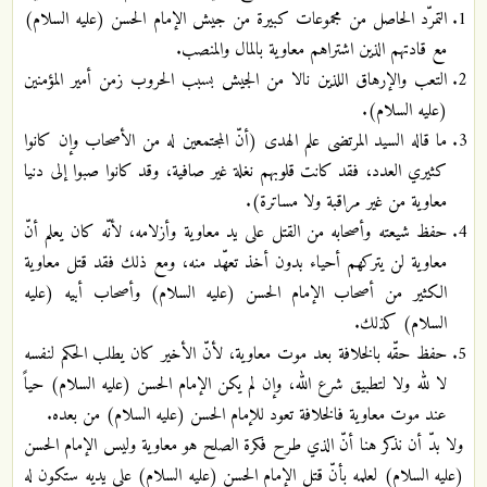
التمرّد الحاصل من مجموعات كبيرة من جيش الإمام الحسن (عليه السلام)
مع قادتهم الذين اشتراهم معاوية بالمال والمنصب.
التعب والإرهاق اللذين نالا من الجيش بسبب الحروب زمن أمير المؤمنين
(عليه السلام).
ما قاله السيد المرتضى علم الهدى (أنّ المجتمعين له من الأصحاب وإن كانوا
كثيري العدد، فقد كانت قلوبهم نغلة غير صافية، وقد كانوا صبوا إلى دنيا
معاوية من غير مراقبة ولا مساترة).
حفظ شيعته وأصحابه من القتل على يد معاوية وأزلامه، لأنّه كان يعلم أنّ
معاوية لن يتركهم أحياء بدون أخذ تعهّد منه، ومع ذلك فقد قتل معاوية
الكثير من أصحاب الإمام الحسن (عليه السلام) وأصحاب أبيه (عليه
السلام) كذلك.
حفظ حقّه بالخلافة بعد موت معاوية، لأنّ الأخير كان يطلب الحكم لنفسه
لا لله ولا لتطبيق شرع الله، وإن لم يكن الإمام الحسن (عليه السلام) حياً
عند موت معاوية فالخلافة تعود للإمام الحسن (عليه السلام) من بعده.
ولا بدّ أن نذكر هنا أنّ الذي طرح فكرة الصلح هو معاوية وليس الإمام الحسن
(عليه السلام) لعلمه بأنّ قتل الإمام الحسن (عليه السلام) على يديه ستكون له