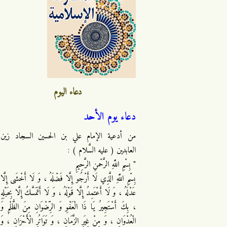
دعاء اليوم
دعاء يوم الأحد
من أدعية الإمام علي بن الحسين السجاد زين
العابدين ( عليه السَّلام ) :
" بِسْمِ اللَّهِ الرَّحْمنِ الرَّحِيمِ
بِسْمِ اللَّهِ الَّذِي لَا أَرْجُو إِلَّا فَضْلَهُ ، وَ لَا أَخْشَى إِلَّا
عَدْلَهُ ، وَ لَا أَعْتَمِدُ إِلَّا قَوْلَهُ ، وَ لَا أَتَمَسَّكُ إِلَّا بِحَبْلِهِ
، بِكَ أَسْتَجِيرُ يَا ذَا الْعَفْوِ وَ الرِّضْوَانِ مِنَ الظُّلْمِ وَ
الْعُدْوَانِ ، وَ مِنْ غِيَرِ الزَّمَانِ ، وَ تَوَاتُرِ الْأَحْزَانِ ، وَ