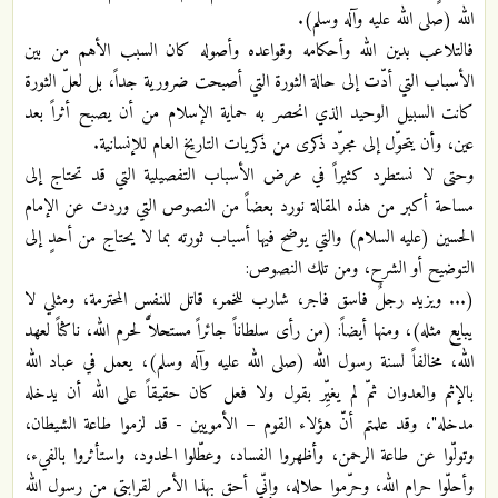
الله (صلى الله عليه وآله وسلم).
فالتلاعب بدين الله وأحكامه وقواعده وأصوله كان السبب الأهم من بين
الأسباب التي أدّت إلى حالة الثورة التي أصبحت ضرورية جداً، بل لعلّ الثورة
كانت السبيل الوحيد الذي انحصر به حماية الإسلام من أن يصبح أثراً بعد
عين، وأن يتحوّل إلى مجرّد ذكرى من ذكريات التاريخ العام للإنسانية.
وحتى لا نستطرد كثيراً في عرض الأسباب التفصيلية التي قد تحتاج إلى
مساحة أكبر من هذه المقالة نورد بعضاً من النصوص التي وردت عن الإمام
الحسين (عليه السلام) والتي يوضح فيها أسباب ثورته بما لا يحتاج من أحدٍ إلى
التوضيح أو الشرح، ومن تلك النصوص:
(... ويزيد رجلٌ فاسق فاجر، شارب للخمر، قاتل للنفس المحترمة، ومثلي لا
يبايع مثله)، ومنها أيضاً: (من رأى سلطاناً جائراً مستحلاًًّ لحرم الله، ناكثاً لعهد
الله، مخالفاً لسنة رسول الله (صلى الله عليه وآله وسلم)، يعمل في عباد الله
بالإثم والعدوان ثمّ لم يغيِّر بقول ولا فعل كان حقيقاً على الله أن يدخله
مدخله"، وقد علمتم أنّ هؤلاء القوم – الأمويين - قد لزموا طاعة الشيطان،
وتولّوا عن طاعة الرحمن، وأظهروا الفساد، وعطّلوا الحدود، واستأثروا بالفيء،
وأحلّوا حرام الله، وحرّموا حلاله، وإنّي أحق بهذا الأمر لقرابتي من رسول الله