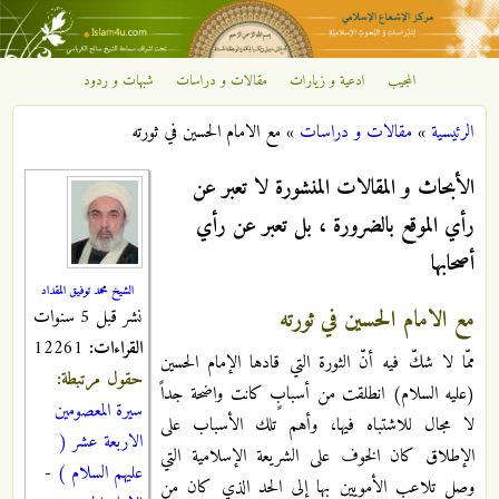
تجاوز إلى المحتوى الرئيسي
المجيب
ادعية و زيارات
مقالات و دراسات
شبهات و ردود
مركز
الرئيسية
»
مقالات و دراسات
»
مع الامام الحسين في ثورته
الإشعاع
أنت هنا
الأبحاث و المقالات المنشورة لا تعبر عن
الإسلامي
رأي الموقع بالضرورة ، بل تعبر عن رأي
أصحابها
الشيخ محمد توفيق المقداد
مع الامام الحسين في ثورته
نشر قبل 5 سنوات
القراءات:
12261
ممّا لا شكّ فيه أنّ الثورة التي قادها الإمام الحسين
حقول مرتبطة:
(عليه السلام) انطلقت من أسبابٍ كانت واضحة جداً
سيرة المعصومين
لا مجال للاشتباه فيها، وأهم تلك الأسباب على
الاربعة عشر (
الإطلاق كان الخوف على الشريعة الإسلامية التي
عليهم السلام )
-
وصل تلاعب الأمويين بها إلى الحد الذي كان من