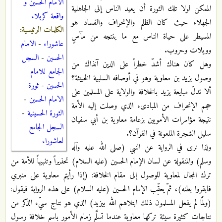
الامام الحسين و
الممكن لولا تلك الثورة أن يعيد الناس إلى الجاهلية
واقعة كربلاء
الجهلاء حيث كان الظلم والإنحراف والفساد هو
الكلمات الرئيسية:
المسيطر على حياة الناس مع ما ينتجه من مآسٍ
عاشوراء
-
الامام
وويلات وحروب.
الحسين
-
السجل
وهل كان هناك أشدّ خطراً على الدين آنذاك من
الجامع للامام
وصول يزيد بن معاوية وهو في أوصافه السلبية الخبيثة؟
الحسين
-
ثورة
ألا تدلّ مبايعة يزيد بالخلافة والولاية على المسلمين على
الامام الحسين
-
حجم الإنحراف من المبادىء الذي وصلت إليه الأمة
الثورة الحسينية
-
نتيجة مؤامرات الأمويين بزعامة معاوية بن أبي سفيان
السجل الجامع
سليل الشجرة الملعونة في القرآن؟.
لعاشوراء
ولذا نرى في الرواية عن النبي (صلى الله عليه وآله
وسلم) والمنقولة عن لسان الإمام الحسين (عليه السلام) تحذيراً وتنبيهاً للأمة من
ترك المجال لمعاوية للوصول إلى مقام الخلافة: (إذا رأيتم معاوية على منبري
فابقروا بطنه)، ثمّ يعقِّب الإمام الحسين (عليه السلام) على هذه الرواية فيقول:
(ولمَّا لم يفعل المسلمون ذلك ابتلاهم الله بيزيد) الذي هو نتاج سيّء الذكر من
نتاجاتٍ كثيرة سيئة تركها معاوية عندما تسلَّم زمام الأمور باسم خلافة رسول