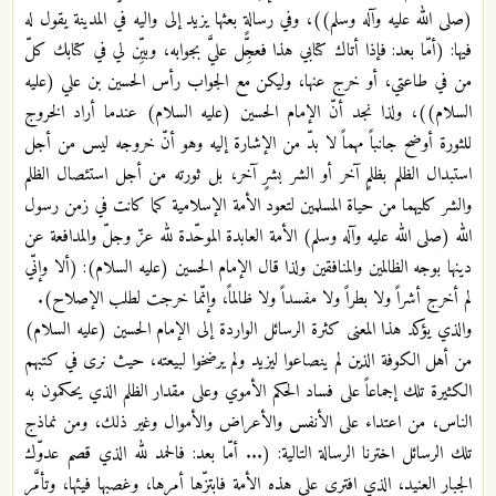
(صلى الله عليه وآله وسلم))، وفي رسالةٍ بعثها يزيد إلى واليه في المدينة يقول له
فيها: (أمّا بعد: فإذا أتاك كتابي هذا فعجِّل عليَّ بجوابه، وبيِّن لي في كتابك كلّ
من في طاعتي، أو خرج عنها، وليكن مع الجواب رأس الحسين بن علي (عليه
السلام))، ولذا نجد أنّ الإمام الحسين (عليه السلام) عندما أراد الخروج
للثورة أوضح جانباً مهماً لا بدّ من الإشارة إليه وهو أنّ خروجه ليس من أجل
استبدال الظلم بظلمٍ آخر أو الشر بشرٍ آخر، بل ثورته من أجل استئصال الظلم
والشر كليهما من حياة المسلمين لتعود الأمة الإسلامية كما كانت في زمن رسول
الله (صلى الله عليه وآله وسلم) الأمة العابدة الموحّدة لله عزّ وجلّ والمدافعة عن
دينها بوجه الظالمين والمنافقين ولذا قال الإمام الحسين (عليه السلام): (ألا وإنّي
لم أخرج أشراً ولا بطراً ولا مفسداً ولا ظالماً، وإنّما خرجت لطلب الإصلاح).
والذي يؤكد هذا المعنى كثرة الرسائل الواردة إلى الإمام الحسين (عليه السلام)
من أهل الكوفة الذين لم ينصاعوا ليزيد ولم يرضخوا لبيعته، حيث نرى في كتبهم
الكثيرة تلك إجماعاً على فساد الحكم الأموي وعلى مقدار الظلم الذي يحكمون به
الناس، من اعتداء على الأنفس والأعراض والأموال وغير ذلك، ومن نماذج
تلك الرسائل اخترنا الرسالة التالية: (... أمّا بعد: فالحمد لله الذي قصم عدوّك
الجبار العنيد، الذي افترى على هذه الأمة فابتزّها أمرها، وغصبها فيئها، وتأمَّر