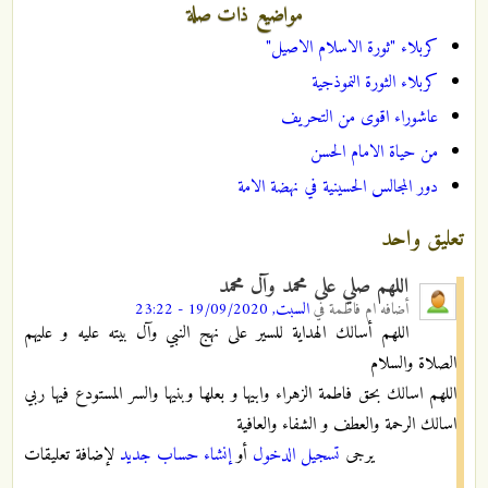
مواضيع ذات صلة
كربلاء "ثورة الاسلام الاصيل"
كربلاء الثورة النموذجية
عاشوراء اقوى من التحريف
من حياة الامام الحسن
دور المجالس الحسينية في نهضة الامة
تعليق واحد
اللهم صلي على محمد وآل محمد
أضافه
ام فاطمة
في
السبت, 19/09/2020 - 23:22
اللهم أسالك الهداية للسير على نهج النبي وآل بيته عليه و عليهم
الصلاة والسلام
اللهم اسالك بحق فاطمة الزهراء وابيها و بعلها وبنيها والسر المستودع فيها ربي
اسالك الرحمة والعطف و الشفاء والعافية
يرجى
تسجيل الدخول
أو
إنشاء حساب جديد
لإضافة تعليقات