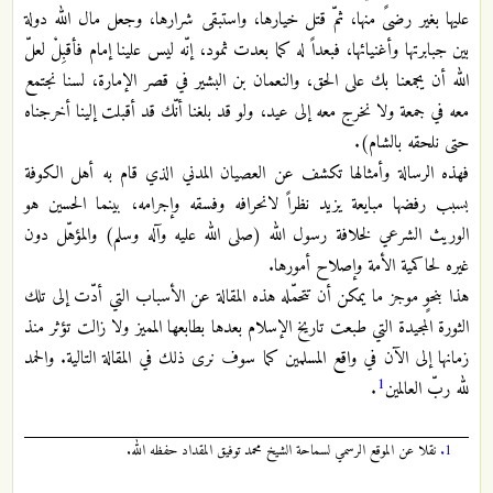
عليها بغير رضىً منها، ثمّ قتل خيارها، واستبقى شرارها، وجعل مال الله دولة
بين جبابرتها وأغنيائها، فبعداً له كما بعدت ثمود، إنّه ليس علينا إمام فأقبِلْ لعلّ
الله أن يجمعنا بك على الحق، والنعمان بن البشير في قصر الإمارة، لسنا نجتمع
معه في جمعة ولا نخرج معه إلى عيد، ولو قد بلغنا أنّك قد أقبلت إلينا أخرجناه
حتى نلحقه بالشام).
فهذه الرسالة وأمثالها تكشف عن العصيان المدني الذي قام به أهل الكوفة
بسبب رفضها مبايعة يزيد نظراً لانحرافه وفسقه وإجرامه، بينما الحسين هو
الوريث الشرعي لخلافة رسول الله (صلى الله عليه وآله وسلم) والمؤهّل دون
غيره لحاكمية الأمة وإصلاح أمورها.
هذا بنحوٍ موجز ما يمكن أن تتحمّله هذه المقالة عن الأسباب التي أدّت إلى تلك
الثورة المجيدة التي طبعت تاريخ الإسلام بعدها بطابعها المميز ولا زالت تؤثر منذ
زمانها إلى الآن في واقع المسلمين كما سوف نرى ذلك في المقالة التالية. والحمد
1
لله ربّ العالمين
.
1.
نقلا عن الموقع الرسمي لسماحة الشيخ محمد توفيق المقداد حفظه الله.