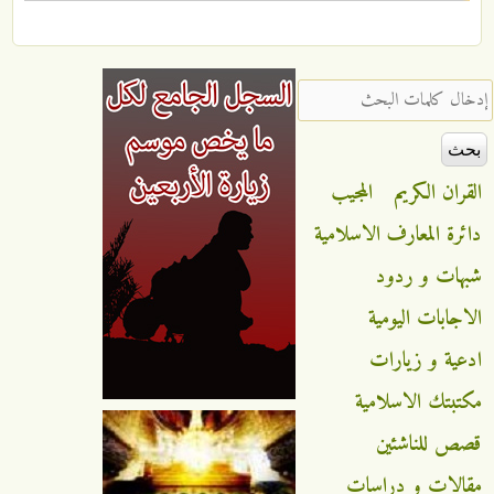
‏إدخال كلمات البحث ‏
القران الكريم
المجيب
دائرة المعارف الاسلامية
شبهات و ردود
الاجابات اليومية
ادعية و زيارات
مكتبتك الاسلامية
قصص للناشئين
مقالات و دراسات