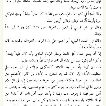
توفي بسامراء وله أربعون سنة، وكان فقيهاً إماماً متعبّداً، استفتاه المتوكل مرة،
ووصله بأربعة آلاف دينار.
وقال أيضاً في كتابه دول الإسلام، ص 138: كان مفتياً صالحاً، وصله المتوكل
مرة بأربعة آلاف دينار، وعاش أربعين سنة.
وقال ابن حجر الهيتمي في الصواعق المحرقة، ص 239: كان وارث أبيه علماً
وسخاءً.
وقال ابن العماد الحنبلي: أبو الحسن علي بن الجواد... المعروف بالهادي، كان
فقيهاً إماماً متعبداً.
إلا أن بعض علماء أهل السنة وصفوا الإمام الهادي بأنه كان عابداً زاهداً،
وأنكروا أن يكون عالما من علماء آل محمد صلوات الله وسلامه عليهم.
قال ابن تيمية: وأما من بعد الثلاثة كالعسكريين فهؤلاء لم يظهر عليهم علم
تستفيده الأمة، ولا كان لهم يد تستعين به الأمة، بل كانوا كأمثالهم من
الهاشميين، لهم حرمة ومكانة، وفيهم من معرفة ما يحتاجون إليه في الإسلام
والدين ما في أمثالهم، وهو ما يعرفه كثير من عوام المسلمين، وأما ما يختص به
أهل العلم فهذا لم يعرف عنهم ولهذا لم يأخذ عنهم أهل العلم كما أخذوا عن
أولئك الثلاثة ولو وجدوا ما يستفاد لأخذوا ولكن طالب العلم يعرف مقصوده.