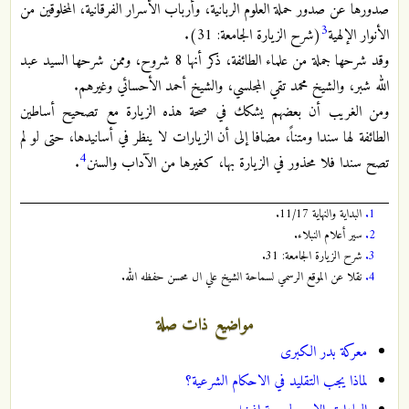
صدورها عن صدور حملة العلوم الربانية، وأرباب الأسرار الفرقانية، المخلوقين من
3
الأنوار الإلهية
(شرح الزيارة الجامعة: 31).
وقد شرحها جملة من علماء الطائفة، ذكر أنها 8 شروح، وممن شرحها السيد عبد
الله شبر، والشيخ محمد تقي المجلسي، والشيخ أحمد الأحسائي وغيرهم.
ومن الغريب أن بعضهم يشكك في صحة هذه الزيارة مع تصحيح أساطين
الطائفة لها سندا ومتناً، مضافا إلى أن الزيارات لا ينظر في أسانيدها، حتى لو لم
4
تصح سندا فلا محذور في الزيارة بها، كغيرها من الآداب والسنن
.
1.
البداية والنهاية 11/17.
2.
سير أعلام النبلاء.
3.
شرح الزيارة الجامعة: 31.
4.
نقلا عن الموقع الرسمي لسماحة الشيخ علي ال محسن حفظه الله.
مواضيع ذات صلة
معركة بدر الكبرى
لماذا يجب التقليد في الاحكام الشرعية؟