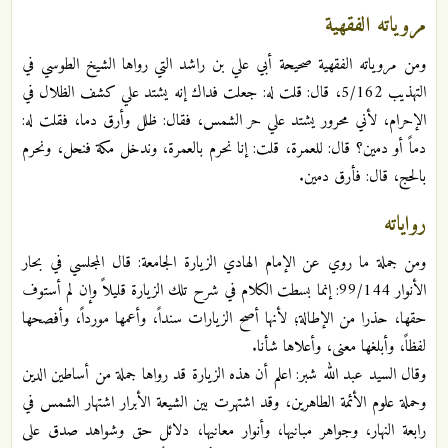
مروياته الفقهية
ومن مروياته الفقهية صحيحة أبي علي بن راشد التي رواها الشيخ الطوسي في
التهذيب 5/162، قال: قلت له: جعلت فداك إنه يشتد علي كشف الظلال في
الإحرام، لأني محرور يشتد علي حر الشمس، فقال: ظلل وأرق دما، فقلت له:
دماً أو دمين؟ قال: للعمرة، قلت: إنا نحرم بالعمرة، وندخل مكة فنحل، ونحرم
بالحج، قال: فأرق دمين.
رواياته
ومن جملة ما روي عن الإمام الهادي الزيارة الجامعة: قال المجلسي في بحار
الأنوار 99/144: إنما بسطت الكلام في شرح تلك الزيارة قليلاً وإن لم أستوف
حقها، حذرا من الإطالة؛ لأنها أصح الزيارات سنداً، وأعمها مورداً، وأفصحها
لفظاً، وأبلغها معنى، وأعلاها شأنا.
وقال السيد عبد الله شبر: اعلم أن هذه الزيارة قد رواها جملة من أساطين الدين
وحملة علوم الأئمة الطاهرين، وقد اشتهرت بين الشيعة الأبرار اشتهار الشمس في
رابعة النهار، وجواهر مبانيها، وأنوار معانيها، دلائل حق وشواهد صدق على