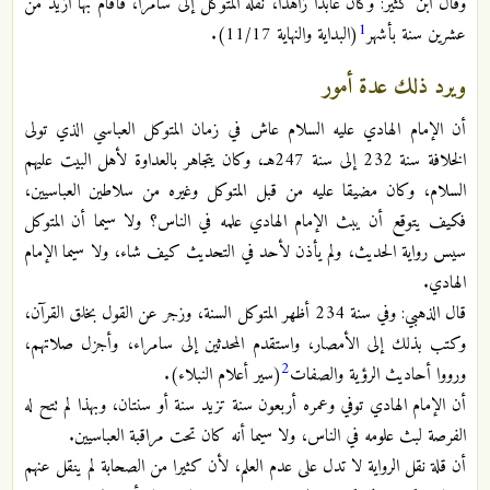
وقال ابن كثير: وكان عابداً زاهداً، نقله المتوكل إلى سامرا، فأقام بها أزيد من
1
عشرين سنة بأشهر
(البداية والنهاية 11/17).
ويرد ذلك عدة أمور
أن الإمام الهادي عليه السلام عاش في زمان المتوكل العباسي الذي تولى
الخلافة سنة 232 إلى سنة 247هـ، وكان يتجاهر بالعداوة لأهل البيت عليهم
السلام، وكان مضيقا عليه من قبل المتوكل وغيره من سلاطين العباسيين،
فكيف يتوقع أن يبث الإمام الهادي علمه في الناس؟ ولا سيما أن المتوكل
سيس رواية الحديث، ولم يأذن لأحد في التحديث كيف شاء، ولا سيما الإمام
الهادي.
قال الذهبي: وفي سنة 234 أظهر المتوكل السنة، وزجر عن القول بخلق القرآن،
وكتب بذلك إلى الأمصار، واستقدم المحدثين إلى سامراء، وأجزل صلاتهم،
2
ورووا أحاديث الرؤية والصفات
(سير أعلام النبلاء).
أن الإمام الهادي توفي وعمره أربعون سنة تزيد سنة أو سنتان، وبهذا لم تتح له
الفرصة لبث علومه في الناس، ولا سيما أنه كان تحت مراقبة العباسيين.
أن قلة نقل الرواية لا تدل على عدم العلم، لأن كثيرا من الصحابة لم ينقل عنهم