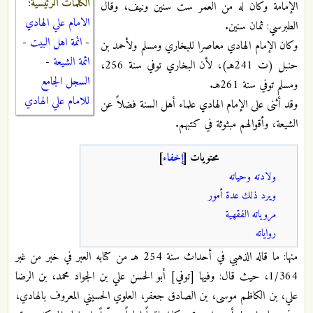
الكلمات الرئيسية:
الإمامة وكان له من العمر ست سنين ونيف، وقال
الامام علي الهادي
الطبرسي: ثمان سنين.
-
ائمة اهل البيت
-
وكان الإمام الهادي معاصرا للبخاري ومسلم ولأحمد بن
ائمة الشيعة
-
حنبل (ت 241هـ)، لأن البخاري توفي سنة 256،
السجل الجامع
ومسلم توفي سنة 261هـ.
للامام علي الهادي
وقد أثنى على الإمام الهادي علماء أهل السنة فضلاً عن
الشيعة، وأقوالهم مبثوثة في كتبهم.
محتويات
[
إخفاء
]
ولادته وحياته
ويرد ذلك عدة أمور
مروياته الفقهية
رواياته
منها: ما قاله الذهبي في أحداث سنة 254 هـ من كتابه العبر في خبر من غبر
1/364، حيث قال: وفيها [توفي] أبو الحسن علي بن الجواد محمد، بن الرضا
علي، بن الكاظم موسى، بن الصادق جعفر، العلوي الحسيني المعروف بالهادي،