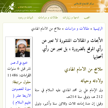
تجاوز إلى المحتوى الرئيسي
المجيب
ادعية و زيارات
مقالات و دراسات
شبهات و ردود
مركز
الرئيسية
»
مقالات و دراسات
»
ملامح من الامام الهادي
الإشعاع
أنت هنا
الأبحاث و المقالات المنشورة لا تعبر عن
الإسلامي
رأي الموقع بالضرورة ، بل تعبر عن رأي
أصحابها
الشيخ علي آل محسن
ملامح من الامام الهادي
نشر قبل 6 سنوات
القراءات:
11486
ولادته وحياته
حقول مرتبطة:
سيرة المعصومين
ولد الإمام علي بن محمد الهادي عليه السلام في سنة
الاربعة عشر (
212 هـ، وتوفي سنة 254هـ.
عليهم السلام )
وقيل: إن مدة إمامته ثلاث وثلاثين سنة وأشهر، وتولى