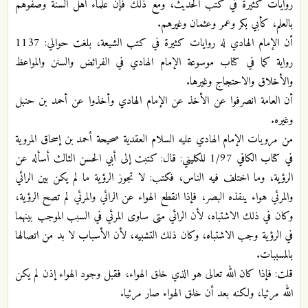
روايات كثيرة في كتب الحديث، ومع ذلك فإن علماء أهل السنة وصفوهم
بالعلم، كأبي بكر وعمر وعثمان وغيرهم.
أن الإمام الهادي له روايات كثيرة في كتب الشيعة، بلغت حوالي: 1137
رواية كما في كتاب موسوعة الإمام الهادي في الفرائض والسنن والمواعظ
والأخلاق والاحتجاج وغيرها.
أن العامة انصرفوا عن الأخذ عن الإمام الهادي وأخذوا عن أحمد بن حنبل
وغيره.
من مرويات الإمام الهادي عليه السلام العقدية صحيحة أحمد بن إسحاق المروية
في كتاب الكافي 1/97 للكليني: قال: كتبت إلى أبي الحسن الثالث أسأله عن
الرؤية، وما اختلف فيه الناس، فكتب: لا تجوز الرؤية ما لم يكن بين الرائي
والمرئي هواء ينفذه البصر، فإذا انقطع الهواء عن الرائي والمرئي لم تصح الرؤية،
وكان في ذلك الاشتباه، لأن الرائي متى ساوى المرئي في السبب الموجب بينهما
في الرؤية وجب الاشتباه، وكان ذلك التشبيه، لأن الأسباب لا بد من اتصالها
بالمسببات.
قلت: فإذا كان الله تعالى هو الذي خلق الهواء، فقبل وجود الهواء إذن لم يكن
الله مرئيا، ولكنه بعد أن خلق الهواء صار مرئيا.