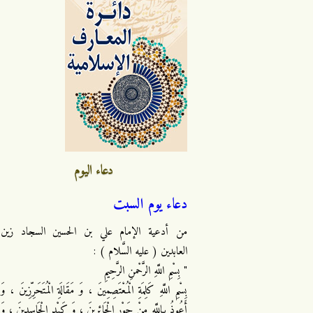
دعاء اليوم
دعاء يوم السبت
من أدعية الإمام علي بن الحسين السجاد زين
العابدين ( عليه السَّلام ) :
" بِسْمِ اللَّهِ الرَّحْمنِ الرَّحِيمِ
بِسْمِ اللَّهِ كَلِمَةِ الْمُعْتَصِمِينَ ، وَ مَقَالَةِ الْمُتَحَرِّزِينَ ، وَ
أَعُوذُ بِاللَّهِ مِنْ جَوْرِ الْجَائِرِينَ ، وَ كَيْدِ الْحَاسِدِينَ ، وَ