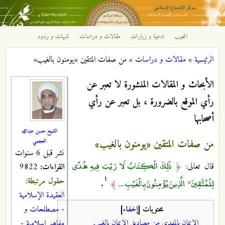
تجاوز إلى المحتوى الرئيسي
المجيب
ادعية و زيارات
مقالات و دراسات
شبهات و ردود
مركز
الرئيسية
»
مقالات و دراسات
»
من صفات المتقين «يومنون بالغيب»
الإشعاع
أنت هنا
الأبحاث و المقالات المنشورة لا تعبر عن
الإسلامي
رأي الموقع بالضرورة ، بل تعبر عن رأي
أصحابها
الشيخ حسن عبدالله
من صفات المتقين «يومنون بالغيب»
العجمي
نشر قبل 6 سنوات
ذَٰلِكَ الْكِتَابُ لَا رَيْبَ فِيهِ هُدًى
قال تعالى:
﴿
القراءات:
9822
1
حقول مرتبطة:
لِلْمُتَّقِينَ
الَّذِينَ يُؤْمِنُونَ بِالْغَيْبِ ...
.
﴾
*
العقيدة الإسلامية
-
مصطلحات و
محتويات
[
إخفاء
]
الإيمان بالمهدي من مصاديق الإيمان بالغيب
مفاهيم اسلامية
-