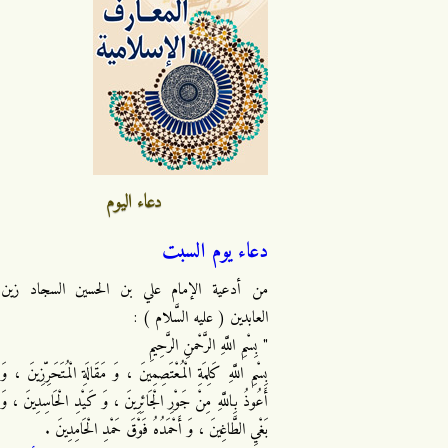
دعاء اليوم
دعاء يوم السبت
من أدعية الإمام علي بن الحسين السجاد زين
العابدين ( عليه السَّلام ) :
" بِسْمِ اللَّهِ الرَّحْمنِ الرَّحِيمِ
بِسْمِ اللَّهِ كَلِمَةِ الْمُعْتَصِمِينَ ، وَ مَقَالَةِ الْمُتَحَرِّزِينَ ، وَ
أَعُوذُ بِاللَّهِ مِنْ جَوْرِ الْجَائِرِينَ ، وَ كَيْدِ الْحَاسِدِينَ ، وَ
بَغْيِ الطَّاغِينَ ، وَ أَحْمَدُهُ فَوْقَ حَمْدِ الْحَامِدِينَ .