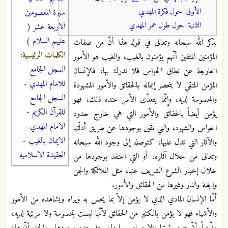
الأولى: حول فكرة المهدي
سيرة المعصومين
الثانية: حول طول عمر المهدي
الاربعة عشر (
عليهم السلام )
يذكر الله سبحانه وتعالى في قوله هذا أنّ من صفات
الكلمات الرئيسية:
المؤمنين المتقين أنّهم يؤمنون بالغيب، والغيب هو الأمور
السجل الجامع
الخارجة عن نطاق الحواس فلا تدرك بها، فالإنسان
للامام المهدي
-
المؤمن المتقي لا ينحصر إيمانه بالحقائق والأمور المشهودة
السجل الجامع
والمحسوسة لديه، وإنّما يتعدّى الأمر عنده ذلك، فهو
للقرآن الكريم
-
يؤمن أيضاً بالحقائق والأمور التي هي خارج حدود
الامام المهدي
-
الحواس والشهود، والتي تقين بوجودها عن طريق أدلّتها
الايمان بالغيب
-
والآثار التي تدل عليها، كتوصله إلى وجود الله سبحانه
العقيدة الاسلامية
وتعالى من خلال آثاره، أو التي اعتقد بوجودها من
خلال إخبار الشرع الشريف عنها، مثل الملائكة والجن
والجنة والنار وغيرها من الحقائق والأمور.
أمّا الإنسان المادي الذي لا يؤمن إلاّ بما يحس به ويراه ويشاهده من الأمور
والأشياء فهو لا يؤمن بالكثير من الحقائق لأنّها ليست بمحسوسة ولا مرئية لديه،
مدّعياً بأنّ عدم رؤيتها والإحساس بها دليل على عدم وجودها.. والحق أنّ هذا