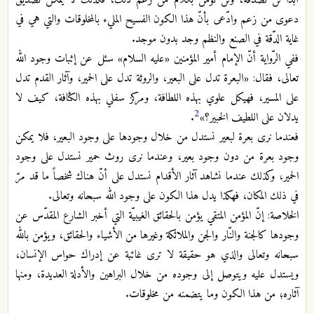
دعوى من زعم وادّعى بأنّ هذا الكون الفسيح المليء بالمخلوقات والتي هي في
غاية الدّقة في الصنع والنظم وجد بدون موجد.
ففي الرّواية أنّ الإمام أمير المؤمنين «عليه السلام» سئل عن إثبات وجود الله
تعالى، فقال: «البعرة تدل على البعير، والروثة تدل على الحمير، وآثار القدم تدل
على المسير، فهيكل علوي بهذه اللطافة، ومركز سفلي بهذه الكثافة، كيف لا
2
يدلان على اللطيف الخبير؟»
.
فعندما نرى بعرة لبعير نستدل من خلال وجودها على وجود البعير، فلا يمكن
وجود بعرة من دون وجود بعير، وعندما نرى روث حمير نستدل على وجود
الحمير، وكذلك عندما نشاهد آثار الأقدام نستدل على أنّ هناك شخصاً ما قد مرّ
في ذلك المكان، فهكذا يدل هذا الكون على وجود الله سبحانه وتعالى.
الخلاصة: إنّ المؤمن المتقي يؤمن بالحقائق الغيبيّة التي أخبر الشارع المقدّس عن
وجودها كالجنة والنّار والجن والملائكة وغيرها من الأشياء والحقائق، ويؤمن بالله
سبحانه وتعالى والذي هو حقيقة لا ترى غائبة عن إدراك حواس الإنسان،
ويستدل عليه ويتوصل إلى وجوده من خلال البراهين والأدلة العديدة، ومنها
آثاره؛ من هذا الكون وما يتضمنه من مخلوقات.