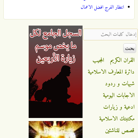
انتظار الفرج افضل الاعمال
‏إدخال كلمات البحث ‏
القران الكريم
المجيب
دائرة المعارف الاسلامية
شبهات و ردود
الاجابات اليومية
ادعية و زيارات
مكتبتك الاسلامية
قصص للناشئين