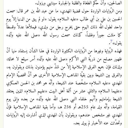
الصالحين، وأنّ حكم الطغاة والظلمة والجبابرة سينتهي ويزول.
ومن الرّوايات الواردة حول قضية المهدي، ما عن عبد الله بن عمر قال: سمعت
الحسين بن علي بن أبي طالب «عليه السلام» يقول: «لو لم يبق من الدنيا إلاّ يوم
واحد لطول الله ذلك اليوم حتى يخرج رجل من ولدي، فيملأها عدلاً وقسطاً
كما ملئت جوراً وظلماً، كذلك سمعت رسول الله «صلى الله عليه وآله»
7
يقول»
.
فهذه الرّواية وغيرها من الرّوايات الكثيرة الواردة في هذا الشأن يستفاد منها أنّ
ظهور مصلح من ذريّة النبي الأكرم «صلى الله عليه وآله» أمر سيقع لا محالة،
ولذلك فإن جميع الفرق الإسلامية إلاّ من شذّ منهم يؤمنون بذلك ويقولون به،
والفرق بين الشيعة وبين بقيّة المذاهب الإسلامية الأخرى هو أنّ شخصيّة الإمام
المهدي «عليه السلام» مشخّصة عند الشيعة، وأنّه هو محمد بن الحسن العسكري
«عليهما السلام» والثاني عشر من أئمة أهل البيت «عليهم السلام» الذين يعتقد
الشيعة بإمامتهم وأنّهم خلفاء النبي «صلى الله عليه وآله» من بعده وإلى يوم
القيامة، وأنّه ولد عام 255هـ أو 256 هـ، وأما بقية المذاهب الإسلامية فإنّ
المهدي غير مشخص عندهم، ويقولون بأن المهدي الذي أشارت إليه الرّوايات
وتحدّثت عنه الأخبار لم يولد بعد.