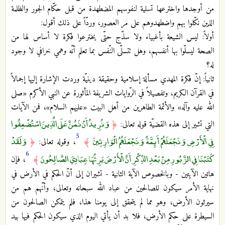
من أوجدها واخترعها تسلية لنفوسهم المضطهدة من قبل حكّام الجور والظلمة
الذين نكّلوا بهم واضطهدوهم على مر العصور، وردّاً على ذلك أقول:
أولاً: ليس الشيعة بأغبياء ولا سذّج حتّى يخترعوا فكرة لا أساس لها من
الصحة ليسلّوا بها أنفسهم، وهل تتسلّى النّفس بما تعلم أنّه وهمي خرافي لا وجود
له؟
ثانياً: إنّ فكرة المهدي مسألة إسلامية وحقيقة دينيّة وردت الإشارة إليها إجمالاً
في القرآن الكريم، وتفصيلاً في الرّوايات الشريفة المأثورة عن النبي الأكرم «صلى
الله عليه وآله» والأئمة الطاهرين من أهل البيت «عليهم السلام»، فمن الآيات
وَنُرِيدُ أَنْ نَمُنَّ عَلَى الَّذِينَ اسْتُضْعِفُوا
التي تشير إلى هذه القضيّة قوله تعالى:
﴿
5
فِي الْأَرْضِ وَنَجْعَلَهُمْ أَئِمَّةً وَنَجْعَلَهُمُ الْوَارِثِينَ
وَلَقَدْ
﴾
، وقوله تعالى:
﴿
6
كَتَبْنَا فِي الزَّبُورِ مِنْ بَعْدِ الذِّكْرِ أَنَّ الْأَرْضَ يَرِثُهَا عِبَادِيَ الصَّالِحُونَ
﴾
، فإن
هاتين الآيتين - وبالخصوص الآية الثانية - تشيران إلى أنّ الحكم في الأرض في
نهاية الأمر سيكون للصالحين من عباد الله سبحانه وتعالى، وأنّهم هم من
سيرثون الأرض، وهو مما لم يتحقق إلى يومنا هذا، فلم يتمكن الصالحون من
السيطرة على حكم الأرض، فلا بد أن يأتي اليوم الذي سيكون الحكم فيها بيد