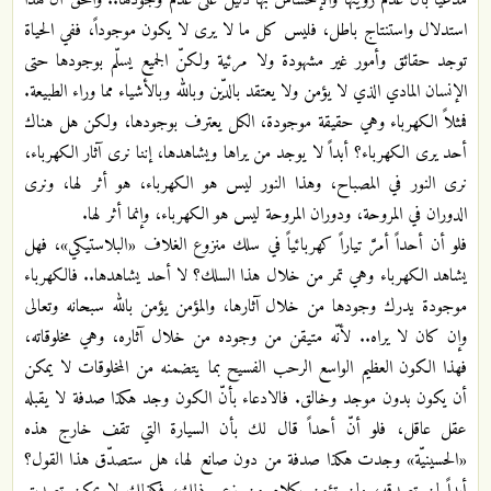
استدلال واستنتاج باطل، فليس كل ما لا يرى لا يكون موجوداً، ففي الحياة
توجد حقائق وأمور غير مشهودة ولا مرئية ولكنّ الجميع يسلّم بوجودها حتى
الإنسان المادي الذي لا يؤمن ولا يعتقد بالدّين وبالله وبالأشياء مما وراء الطبيعة.
فمثلاً الكهرباء وهي حقيقة موجودة، الكل يعترف بوجودها، ولكن هل هناك
أحد يرى الكهرباء؟ أبداً لا يوجد من يراها ويشاهدها، إننا نرى آثار الكهرباء،
نرى النور في المصباح، وهذا النور ليس هو الكهرباء، هو أثر لها، ونرى
الدوران في المروحة، ودوران المروحة ليس هو الكهرباء، وإنما أثر لها.
فلو أن أحداً أمرَّ تياراً كهربائياً في سلك منزوع الغلاف «البلاستيكي»، فهل
يشاهد الكهرباء وهي تمر من خلال هذا السلك؟ لا أحد يشاهدها.. فالكهرباء
موجودة يدرك وجودها من خلال آثارها، والمؤمن يؤمن بالله سبحانه وتعالى
وإن كان لا يراه.. لأنّه متيقن من وجوده من خلال آثاره، وهي مخلوقاته،
فهذا الكون العظيم الواسع الرحب الفسيح بما يتضمنه من المخلوقات لا يمكن
أن يكون بدون موجد وخالق. فالادعاء بأنّ الكون وجد هكذا صدفة لا يقبله
عقل عاقل، فلو أنّ أحداً قال لك بأن السيارة التي تقف خارج هذه
«الحسينيّة» وجدت هكذا صدفة من دون صانع لها، هل ستصدّق هذا القول؟
أبداً لن تصدقه، ولن تؤمن بكلام من زعم ذلك، فكذلك لا يمكن تصديق