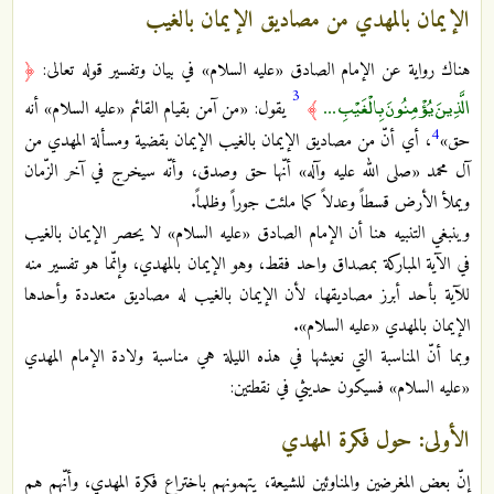
الإيمان بالمهدي من مصاديق الإيمان بالغيب
هناك رواية عن الإمام الصادق «عليه السلام» في بيان وتفسير قوله تعالى:
﴿
3
الَّذِينَ يُؤْمِنُونَ بِالْغَيْبِ ...
﴾
يقول: «من آمن بقيام القائم «عليه السلام» أنه
4
حق»
، أي أنّ من مصاديق الإيمان بالغيب الإيمان بقضية ومسألة المهدي من
آل محمد «صلى الله عليه وآله» أنّها حق وصدق، وأنّه سيخرج في آخر الزّمان
ويملأ الأرض قسطاً وعدلاً كما ملئت جوراً وظلماً.
وينبغي التنبيه هنا أن الإمام الصادق «عليه السلام» لا يحصر الإيمان بالغيب
في الآية المباركة بمصداق واحد فقط، وهو الإيمان بالمهدي، وإنّما هو تفسير منه
للآية بأحد أبرز مصاديقها، لأن الإيمان بالغيب له مصاديق متعددة وأحدها
الإيمان بالمهدي «عليه السلام».
وبما أنّ المناسبة التي نعيشها في هذه الليلة هي مناسبة ولادة الإمام المهدي
«عليه السلام» فسيكون حديثي في نقطتين:
الأولى: حول فكرة المهدي
إنّ بعض المغرضين والمناوئين للشيعة، يتهمونهم باختراع فكرة المهدي، وأنّهم هم