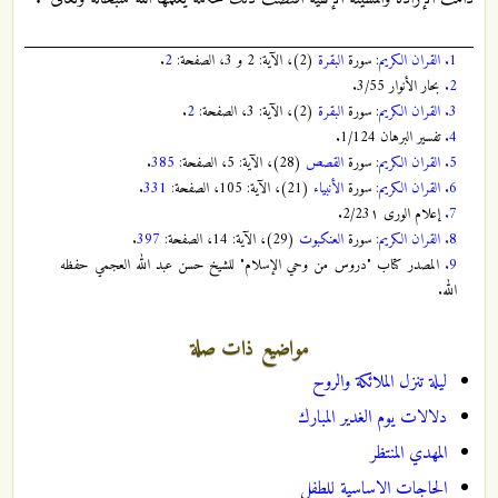
1.
القران الكريم
: سورة
البقرة
(2)، الآية: 2 و 3، الصفحة:
2
.
2.
بحار الأنوار 3/55.
3.
القران الكريم
: سورة
البقرة
(2)، الآية: 3، الصفحة:
2
.
4.
تفسير البرهان 1/124.
5.
القران الكريم
: سورة
القصص
(28)، الآية: 5، الصفحة:
385
.
6.
القران الكريم
: سورة
الأنبياء
(21)، الآية: 105، الصفحة:
331
.
7.
إعلام الورى 2/23١.
8.
القران الكريم
: سورة
العنكبوت
(29)، الآية: 14، الصفحة:
397
.
9.
المصدر كتاب "دروس من وحي الإسلام" للشيخ حسن عبد الله العجمي حفظه
الله.
مواضيع ذات صلة
ليلة تنزل الملائكة والروح
دلالات يوم الغدير المبارك
المهدي المنتظر
الحاجات الاساسية للطفل