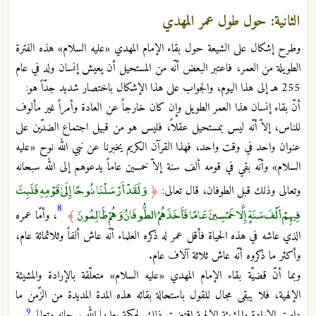
الثانية: حول طول عمر المهدي
وطرح إشكال على الشيعة حول بقاء الإمام المهدي «عليه السلام» هذه الفترة
الطويلة من العمر، فاعتبر البعض أنّه من المستحيل أن يعيش إنسان ولد في عام
255 هـ إلى هذا اليوم، والجواب على هذا الإشكال باختصار شديد جدّاً هو:
أنّ بقاء إنسان هذا العمر الطويل وإن كان خارجاً عن العادة وأمراً غير مألوف
للناس، إلاّ أنّه ليس بمستحيل عقلاً، فليس هو من قبيل اجتماع الضدّين على
عنوان واحد في وقت واحد، فهذا القرآن الكريم يخبرنا عن نبي الله نوح «عليه
السلام» وأنّه بقي في قومه ألف سنة إلاّ خمسين عاماً يدعوهم إلى الله سبحانه
وَلَقَدْ أَرْسَلْنَا نُوحًا إِلَىٰ قَوْمِهِ فَلَبِثَ
وتعالى وذلك قبل الطوفان، قال تعالى:
﴿
8
فِيهِمْ أَلْفَ سَنَةٍ إِلَّا خَمْسِينَ عَامًا فَأَخَذَهُمُ الطُّوفَانُ وَهُمْ ظَالِمُونَ
﴾
، وأمّا عمره
الذي عاشه في هذه الحياة فأقل عمر له ذكره العلماء أنّه عاش ألفاً وثلاثمائة عام،
وأكثر ما ذكروه أنّه عاش ثلاثة آلاف عام.
وبما أنّ قضيّة بقاء الإمام المهدي «عليه السلام» متعلّقة بالإرادة والمشيئة
الإلهية، فلا يبقى مجال للقول باستحالة بقائه هذه المدة المديدة من الزّمن ما
9
دامت الإرادة والمشيئة الإلهية اقتضت ذلك لحكمة يعلمها الله سبحانه وتعالى
.