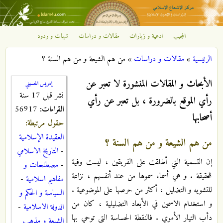
تجاوز إلى المحتوى الرئيسي
المجيب
ادعية و زيارات
مقالات و دراسات
شبهات و ردود
مركز
الرئيسية
»
مقالات و دراسات
»
من هم الشيعة و من هم السنة ؟
الإشعاع
أنت هنا
الأبحاث و المقالات المنشورة لا تعبر عن
إدريس الحسيني
الإسلامي
نشر قبل 17 سنة
رأي الموقع بالضرورة ، بل تعبر عن رأي
القراءات:
56917
أصحابها
حقول مرتبطة:
العقيدة الإسلامية
من هم الشيعة و من هم السنة ؟
-
التاريخ الاسلامي
إن التسمية التي أطلقت على الفريقين ، ليست وفية
-
مصطلحات و
للحقيقة . و هي أسماء سموها من عند أنفسهم ، نزاعة
مفاهيم اسلامية
-
للتشويه و التضليل ، أكثر من حرصها على الموضوعية .
السياسة و الحكم و
و استخدام الاسمين في الأبعاد التضليلية ، كان من
الدولة الاسلامية
-
دأب التيار الأموي . فالنقطة الحساسة التي توحي بها
الشيعة و مذهب