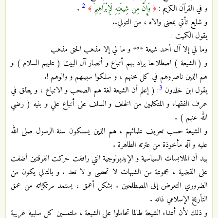
2
و في القرآن الكريم :
وَإِنَّ مِن شِيعَتِهِ لَإِبْرَاهِيمَ
.
﴾
﴿
و شايع تأتي بمعنى والاه ، من التولي..
يقول الكميت :
وما لي إلا آل أحمد شيعة *** و ما لي إلا مذهب الحق مذهب
و ( الشيعة ) اصطلاحا يراد بهم أتباع و أنصار آل البيت ( عليهم السلام ) و
هم الذين ناصروهم في كل محنهم ، و سلكوا سبيلهم و والوهم !.
3
يقول ابن خلدون
: ( إعلم أن الشيعة لغة هم الصحب و الاتباع ، و يطلق في
عرف الفقهاء و المتكلمين من الخلف و السلف على أتباع علي و بنيه ( رضي
الله عنهم ) .
و الشيعة حسب تعريف علمائهم ، هم الذين يسلكون سنة الرسول صلى الله
عليه و آله مأخوذة من عترته الطاهرة .
بيد أن الملابسات السياسية و الإيديولوجية التي رافقت حركت الفرقتين أضفت
على القضية ، مجموعة من الشبهات لا تحصى و لا تعد . و بالتالي يكون من
الضروري التعرض إلى المصطلحين . بشكل أعمق ، يستمد مرتكزاته من عمق
التأريخ الإسلامي ذاته .
و ذلك لأن أعداء الشيعة طالما تحاملوا على الشيعة ، ملتمسين كل سلبية غريبة