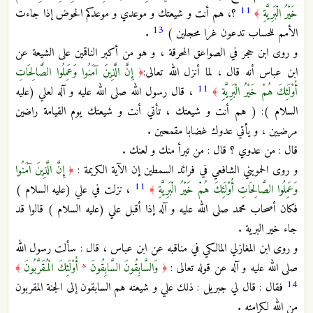
11
خَيْرُ الْبَرِيَّةِ
؟، هم أنت و شيعتك و موعدي و موعدكم الحوض إذا جاءت
﴾
13
الأمم للحساب تدعون غرا محجلين )
.
و روى ابن حجر في الصواعق المحرقة ، و هو من أكبر الناقمين على الشيعة عن
ابن عباس أنه قال ، لما أنزل الله تعالى:
إِنَّ الَّذِينَ آمَنُوا وَعَمِلُوا الصَّالِحَاتِ
﴿
11
أُوْلَئِكَ هُمْ خَيْرُ الْبَرِيَّةِ
، قال رسول الله صلى الله عليه و آله لعلي (عليه
﴾
السلام ): ( هم أنت و شيعتك ، تأتي أنت و شيعتك يوم القيامة راضين
مرضيين ، و يأتي عدوك غضابا مقمحين .
قال : من عدوي ؟ قال : من تبرأ منك و لعنك .
و روى الحمويني الشافعي في فرائد السمطين إن الآية الكريمة :
إِنَّ الَّذِينَ آمَنُوا
﴿
11
وَعَمِلُوا الصَّالِحَاتِ أُوْلَئِكَ هُمْ خَيْرُ الْبَرِيَّةِ
، نزلت في علي (عليه السلام )
﴾
فكان أصحاب محمد صلى الله عليه و آله إذا أقبل علي (عليه السلام ) قالوا قد
جاء خير البرية .
و روى ابن المغازلي المالكي في مناقبه عن ابن عباس ، قال : سألت رسول الله
صلى الله عليه و آله عن قوله تعالى :
وَالسَّابِقُونَ السَّابِقُونَ
*
أُوْلَئِكَ الْمُقَرَّبُونَ
﴾
﴿
14
فقال : قال لي جبريل : ذلك علي و شيعته هم السابقون إلى الجنة المقربون
من الله لكرامته .