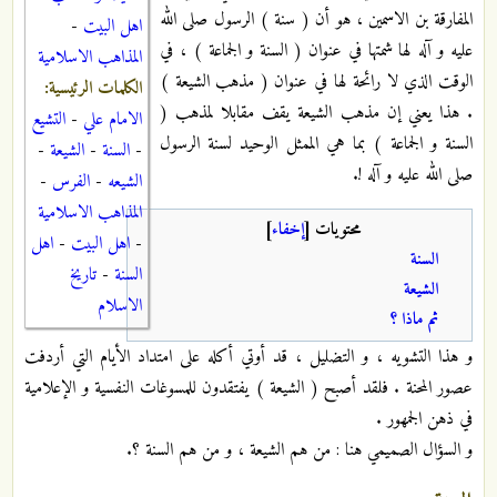
المفارقة بن الاسمين ، هو أن ( سنة ) الرسول صلى الله
اهل البيت
-
عليه و آله لها شمتها في عنوان ( السنة و الجماعة ) ، في
المذاهب الاسلامية
الوقت الذي لا رائحة لها في عنوان ( مذهب الشيعة )
الكلمات الرئيسية:
. هذا يعني إن مذهب الشيعة يقف مقابلا لمذهب (
الامام علي
-
التشيع
السنة و الجماعة ) بما هي الممثل الوحيد لسنة الرسول
-
السنة
-
الشيعة
-
صلى الله عليه و آله !.
الشيعه
-
الفرس
-
المذاهب الاسلامية
محتويات
[
إخفاء
]
-
اهل البيت
-
اهل
السنة
السنة
-
تاريخ
الشيعة
الاسلام
ثم ماذا ؟
و هذا التشويه ، و التضليل ، قد أوتي أكله على امتداد الأيام التي أردفت
عصور المحنة . فلقد أصبح ( الشيعة ) يفتقدون للمسوغات النفسية و الإعلامية
في ذهن الجمهور .
و السؤال الصميمي هنا : من هم الشيعة ، و من هم السنة ؟.