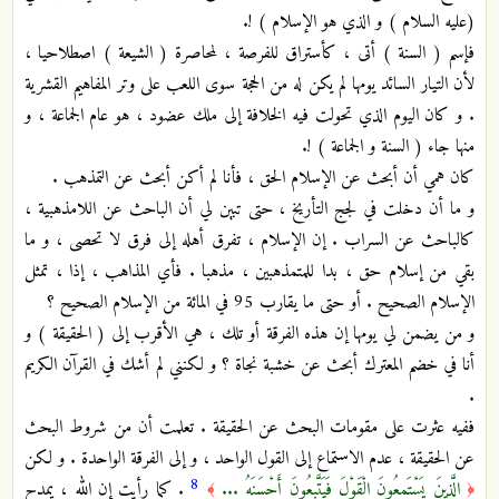
(عليه السلام ) و الذي هو الإسلام ) !.
فإسم ( السنة ) أتى ، كأستراق للفرصة ، لمحاصرة ( الشيعة ) اصطلاحيا ،
لأن التيار السائد يومها لم يكن له من الحجة سوى اللعب على وتر المفاهيم القشرية
. و كان اليوم الذي تحولت فيه الخلافة إلى ملك عضود ، هو عام الجماعة ، و
منها جاء ( السنة و الجماعة ) !.
كان همي أن أبحث عن الإسلام الحق ، فأنا لم أكن أبحث عن التمذهب .
و ما أن دخلت في لجج التأريخ ، حتى تبين لي أن الباحث عن اللامذهبية ،
كالباحث عن السراب . إن الإسلام ، تفرق أهله إلى فرق لا تحصى ، و ما
بقي من إسلام حق ، بدا للمتمذهبين ، مذهبا . فأي المذاهب ، إذا ، تمثل
الإسلام الصحيح . أو حتى ما يقارب 95 في المائة من الإسلام الصحيح ؟
و من يضمن لي يومها إن هذه الفرقة أو تلك ، هي الأقرب إلى ( الحقيقة ) و
أنا في خضم المعترك أبحث عن خشبة نجاة ؟ و لكنني لم أشك في القرآن الكريم
.
ففيه عثرت على مقومات البحث عن الحقيقة . تعلمت أن من شروط البحث
عن الحقيقة ، عدم الاستماع إلى القول الواحد ، و إلى الفرقة الواحدة . و لكن
8
الَّذِينَ يَسْتَمِعُونَ الْقَوْلَ فَيَتَّبِعُونَ أَحْسَنَهُ ...
. كما رأيت إن الله ، يمدح
﴾
﴿