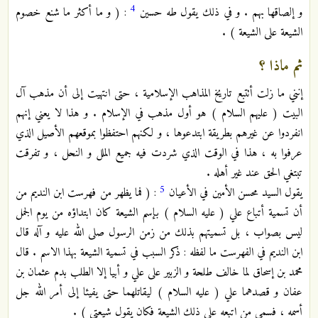
4
و إلصاقها بهم . و في ذلك يقول طه حسين
: ( و ما أكثر ما شنع خصوم
الشيعة على الشيعة ) .
ثم ماذا ؟
إنني ما زلت أتتبع تاريخ المذاهب الإسلامية ، حتى انتهيت إلى أن مذهب آل
البيت ( عليهم السلام ) هو أول مذهب في الإسلام . و هذا لا يعني إنهم
انفردوا عن غيرهم بطريقة ابتدعوها ، و لكنهم احتفظوا بموقعهم الأصيل الذي
عرفوا به ، هذا في الوقت الذي شردت فيه جميع الملل و النحل ، و تفرقت
تبتغي الحق عند غير أهله .
5
يقول السيد محسن الأمين في الأعيان
: ( فما يظهر من فهرست ابن النديم من
أن تسمية أتباع علي ( عليه السلام ) بإسم الشيعة كان ابتداؤه من يوم الجمل
ليس بصواب ، بل تسميتهم بذلك من زمن الرسول صلى الله عليه و آله قال
ابن النديم في الفهرست ما لفظه : ذكر السبب في تسمية الشيعة بهذا الاسم . قال
محمد بن إسحاق لما خالف طلحة و الزبير على علي و أبيا إلا الطلب بدم عثمان بن
عفان و قصدهما علي ( عليه السلام ) ليقاتلهما حتى يفيئا إلى أمر الله جل
أسمه ، فسمى من اتبعه على ذلك الشيعة فكان يقول شيعتي ) .