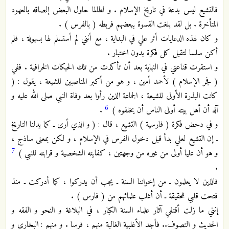
فالتشيع ليس بدعة في تاريخ الإسلام . و لطالما حاول البعض إلصاقه بالعهود
المتأخرة . بل لقد بلغت القسوة ببعضهم فربطه ( بالفرس ) .
و كان لهذه الدعايات أثر علي في البداية ، مع أنني لم أستسلم لها بسهولة ، فلم
أكن سلسا لتقبل كل فكرة بدون اختبار .
و استقرت قناعتي في النهاية بعد أن تأكدت من تلك الحبكات الخرافية . ففي
( فجر الإسلام ) لأحمد أمين ، و هو من أكبر المناصبين للشيعة ، يقول : (
كانت البذرة الأولى للشيعة ، الجماعة الذين رأوا بعد وفاة النبي صلى الله عليه و
6
آله أن أهل بيته أولى الناس أن يخلفوه )
.
و في دحض فكرة ( فارسية ) التشيع ، قال : ( و الذي أرى ـ كما يدلنا التاريخ
ـ إن التشيع لعلي بدأ قبل دخول الفرس في الإسلام ، و لكن بمعنى ساذج ،
7
و هو أن عليا أولى من غيره من وجهتين ، كفايته الشخصية و قرابته للنبي )
.
فالذين لا يعلمون ـ من إخواننا السنة ـ يجب أن يدركوا ، كما أدركت ـ منذ
فتحت قلبي للحقيقة ـ أن أغلب علمائهم من ( فارس ) .
إنني ما زلت أقتفي آثار علماء السنة الكبار ، في البلاغة و النحو و الفقه و
الحديث و التصوف.. فأجد الأغلبية الغالبة منهم ، فرسا . و منهم : البخاري و