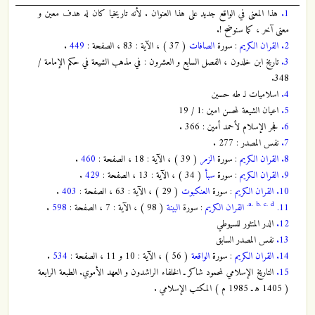
1.
هذا المعنى في الواقع جديد على هذا العنوان . لأنه تاريخيا كان له هدف معين و
معنى آخر ، كما سنوضح !.
2.
القران الكريم
: سورة
الصافات
( 37 ) ، الآية : 83 ، الصفحة :
449
.
3.
تاريخ ابن خلدون ، الفصل السابع و العشرون : في مذهب الشيعة في حكم الإمامة /
348.
4.
اسلاميات لـ طه حسين
5.
اعيان الشيعة لمحسن امين :1 / 19
6.
فجر الإسلام لأحمد أمين : 366 .
7.
نفس المصدر : 277 .
8.
القران الكريم
: سورة
الزمر
( 39 ) ، الآية : 18 ، الصفحة :
460
.
9.
القران الكريم
: سورة
سبأ
( 34 ) ، الآية : 13 ، الصفحة :
429
.
10.
القران الكريم
: سورة
العنكبوت
( 29 ) ، الآية : 63 ، الصفحة :
403
.
a.
b.
c.
d.
11.
القران الكريم
: سورة
البينة
( 98 ) ، الآية : 7 ، الصفحة :
598
.
12.
الدر المنثور للسيوطي
13.
نفس المصدر السابق
14.
القران الكريم
: سورة
الواقعة
( 56 ) ، الآية : 10 و 11 ، الصفحة :
534
.
15.
التاريخ الإسلامي لمحمود شاكر ـ الخلفاء الراشدون و العهد الأموي. الطبعة الرابعة
( 1405 ه‍ ـ 1985 م ) المكتب الإسلامي .