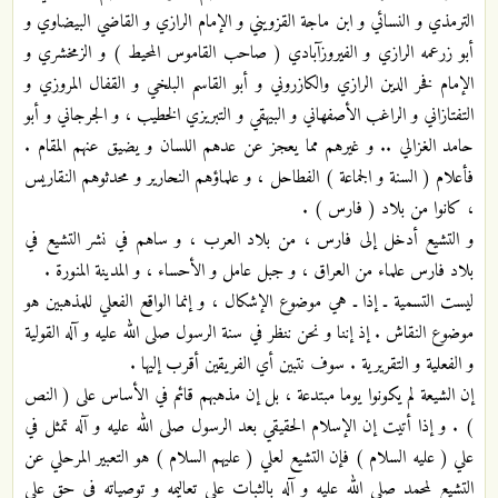
الترمذي و النسائي و ابن ماجة القزويني و الإمام الرازي و القاضي البيضاوي و
أبو زرعمه الرازي و الفيروزآبادي ( صاحب القاموس المحيط ) و الزمخشري و
الإمام فخر الدين الرازي والكازروني و أبو القاسم البلخي و القفال المروزي و
التفتازاني و الراغب الأصفهاني و البيهقي و التبريزي الخطيب ، و الجرجاني و أبو
حامد الغزالي .. و غيرهم مما يعجز عن عدهم اللسان و يضيق عنهم المقام .
فأعلام ( السنة و الجماعة ) الفطاحل ، و علماؤهم النحارير و محدثوهم النقاريس
، كانوا من بلاد ( فارس ) .
و التشيع أدخل إلى فارس ، من بلاد العرب ، و ساهم في نشر التشيع في
بلاد فارس علماء من العراق ، و جبل عامل و الأحساء ، و المدينة المنورة .
ليست التسمية ـ إذا ـ هي موضوع الإشكال ، و إنما الواقع الفعلي للمذهبين هو
موضوع النقاش . إذ إننا و نحن ننظر في سنة الرسول صلى الله عليه و آله القولية
و الفعلية و التقريرية . سوف نتبين أي الفريقين أقرب إليها .
إن الشيعة لم يكونوا يوما مبتدعة ، بل إن مذهبهم قائم في الأساس على ( النص
) . و إذا أتيت إن الإسلام الحقيقي بعد الرسول صلى الله عليه و آله تمثل في
علي ( عليه السلام ) فإن التشيع لعلي ( عليهم السلام ) هو التعبير المرحلي عن
التشيع لمحمد صلى الله عليه و آله بالثبات على تعاليمه و توصياته في حق علي