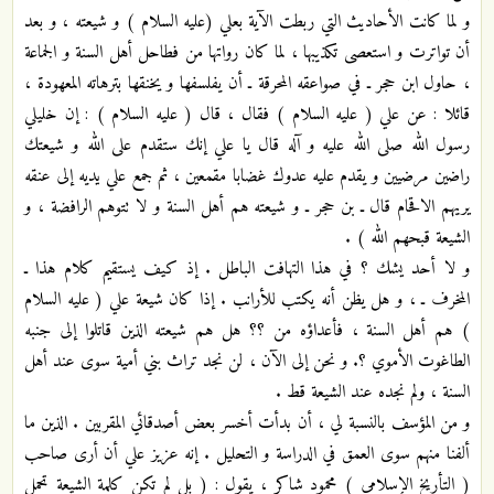
و لما كانت الأحاديث التي ربطت الآية بعلي (عليه السلام ) و شيعته ، و بعد
أن تواترت و استعصى تكذيبها ، لما كان رواتها من فطاحل أهل السنة و الجماعة
، حاول ابن حجر ـ في صواعقه المحرقة ـ أن يفلسفها و يخنقها بترهاته المعهودة ،
قائلا : عن علي ( عليه السلام ) فقال ، قال ( عليه السلام ) : إن خليلي
رسول الله صلى الله عليه و آله قال يا علي إنك ستقدم على الله و شيعتك
راضين مرضيين و يقدم عليه عدوك غضابا مقمعين ، ثم جمع علي يديه إلى عنقه
يريهم الاقحام قال ـ بن حجر ـ و شيعته هم أهل السنة و لا تتوهم الرافضة ، و
الشيعة قبحهم الله ) .
و لا أحد يشك ؟ في هذا التهافت الباطل . إذ كيف يستقيم كلام هذا ـ
المخرف ـ ، و هل يظن أنه يكتب للأرانب . إذا كان شيعة علي ( عليه السلام
) هم أهل السنة ، فأعداؤه من ؟؟ هل هم شيعته الذين قاتلوا إلى جنبه
الطاغوت الأموي ؟. و نحن إلى الآن ، لن نجد تراث بني أمية سوى عند أهل
السنة ، ولم نجده عند الشيعة قط .
و من المؤسف بالنسبة لي ، أن بدأت أخسر بعض أصدقائي المقربين . الذين ما
ألفنا منهم سوى العمق في الدراسة و التحليل . إنه عزيز علي أن أرى صاحب
( التأريخ الإسلامي ) محمود شاكر ، يقول : ( بل لم تكن كلمة الشيعة تحمل