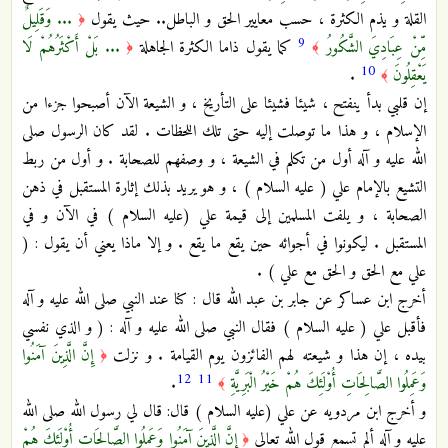
القلة و يذم الكثرة ، حسب معايير الحق و الباطل.. حيث يقول
... وَقَلِيلٌ
﴿
9
مِّنْ عِبَادِيَ الشَّكُورُ
كما يقول ذاما الكثرة الجاهلة
... بَلْ أَكْثَرُهُمْ لَا
﴿
﴾
10
يَعْقِلُونَ
.
﴾
إن قلبي بدأ ينفتح ، شيئا فشيئا على التأريخ ، و الشيعة الآن أصبحوا جزءا من
الإسلام ، و هذا ما توصلت إليه حتى تلك اللحظات . لقد كان الرسول صلى
الله عليه و آله أول من تكلم في الشيعة ، و وصفهم للصحابة . و أول من ربط
التشيع بالإمام علي ( عليه السلام ) ، و هو يريد بذلك إثارة المستقبل في ذهن
الصحابة ، و يلفت المسلمين إلى قيمة علي (عليه السلام ) في الآن و في
المستقبل . ليكونوا في أجوائه حين يقع ما يقع . و إلا ماذا يعني أن يقول : (
علي مع الحق و الحق مع علي ) .
أخرج ابن عساكر عن جابر بن عبد الله قال : كنا عند النبي صلى الله عليه و آله
فأقبل علي ( عليه السلام ) فقال النبي صلى الله عليه و آله : ( و الذي نفسي
بيده ، إن هذا و شيعته لهم الفائزون يوم القيامة . و نزلت
إِنَّ الَّذِينَ آمَنُوا
﴿
12
11
وَعَمِلُوا الصَّالِحَاتِ أُوْلَئِكَ هُمْ خَيْرُ الْبَرِيَّةِ
.
﴾
و أخرج ابن مردويه عن علي (عليه السلام ) قال: قال لي رسول الله صلى الله
عليه و آله ألم تسمع قول الله تعالى
إِنَّ الَّذِينَ آمَنُوا وَعَمِلُوا الصَّالِحَاتِ أُوْلَئِكَ هُمْ
﴿