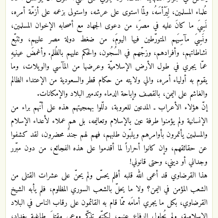
عُلماء المسلمين، لِيَرْأسَهُ، ولمّا استوى على عرشه، واستولى بزعمه على أزمّة أمره،
نَسِيَ ما كانَ عليه في مصرَ، من دعوى الجهاد مع أصحابه الإخوان المسلمين،
ونَسِيَ مآسِيَهم المتورّطين فيها اليومَ، من ضغط دولة مصر عليهم، وتتبّع
نشاطاتهم، وأفرادهم، وزجّهم في السُجُون، والحكم عليهم بالظُلم. وأغمضَ عينيهِ
عمّا يجري في طول الأرض الإسلاميّة وعرضها من المآسي والويلات، وما
يقوم به أولياء أمره، والي ولايته من حكام قطر والسعودية من الإعتداء الظالم
والغاشم على اليمن، بالقصف وإباحة الدماء وتدمير البلاد والإمكانات.
إنّ هؤلاء الأعراب ـ المدعين للعروبة، دلّلوا بهمجيتهم هذه على أنّهم براء من
الإنسانية ولم يؤمنوا طرفة عين بالإسلام وتعاليمه، بل هم عملاء لأعداء الإسلام
والمسلمين يأتمرون بأوامرهم ويلبّون طلبهم، فهم لهم جندٌ محضرون، لقد كشفوا
عن حقائقهم، وإن كانوا أحراراً لما أقدموا على هذه الفجائع، من دون مبّرر
وجداني أو ديني، وحتى قانوني!
هذا القرضاوي قد أعمى الله قلبه أفلم يحسّ ولم يحنّ على عشرات القتلى من
الشعب المؤمن في اليمن؟ ولا ما يحلّ بالشعب السوري المظلوم، فلم يأبه الشيخ
القرضاوي، بكل ما يجري أمامَه ممّا قام به القائمون على رقاب الناس في البلاد
الإسلامية، ولم يُحاول الدفاع عنهم، لكنّه تذكّر ووعى مقتلَ طاغية بغداد،