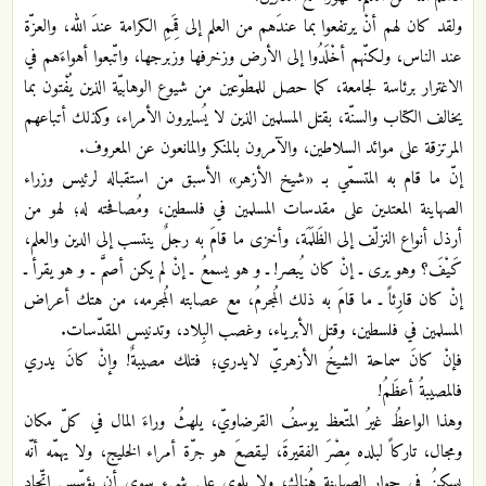
ولقد كان لهم أنْ يرتفعوا بما عندَهم من العلم إلى قِمَمِ الكرامة عندَ الله، والعزّة
عند الناس، ولكنّهم أخْلَدُوا إلى الأرض وزخرفها وزبرجها، واتّبعوا أهواءَهم في
الاغترار برئاسة لجامعة، كما حصل للمطوّعين من شيوع الوهابيّة الذين يُفْتون بما
يخالف الكتاب والسنّة، بقتل المسلمين الذين لا يُسايرون الأمراء، وكذلك أتباعهم
المرتزقة على موائد السلاطين، والآمرون بالمنكر والمانعون عن المعروف.
إنّ ما قام به المتسمّي بـ «شيخ الأزهر» الأسبق من استقباله لرئيس وزراء
الصهاينة المعتدين على مقدسات المسلمين في فلسطين، ومُصافحته له؛ لهو من
أرذل أنواع النزلّف إلى الظَلَمَة، وأخزى ما قامَ به رجلٌ ينتسب إلى الدين والعلم،
كَيْفَ؟ وهو يرى ـ إنْ كان يُبصر! ـ و هو يسمعُ ـ إنْ لم يكن أصمَّ ـ و هو يقرأ ـ
إنْ كان قارِئاً ـ ما قامَ به ذلك الُمجرمُ، مع عصابته الُمجرمه، من هتك أعراض
المسلمين في فلسطين، وقتل الأبرياء، وغصب البِلاد، وتدنيس المقدّسات.
فإنْ كانَ سماحة الشيخُ الأزهريّ لايدري؛ فتلك مصيبةٌ! وإنْ كانَ يدري
فالمصيبةُ أعظَمُ!
وهذا الواعظُ غيرُ المتّعظ يوسفُ القرضاويّ، يلهثُ وراءَ المال في كلّ مكان
ومجال، تاركاً لبلده مِصْرَ الفقيرةَ، ليقصعَ هو جرّة أمراء الخليج، ولا يهمّه أنّه
يسكنُ في جوار الصهاينة هُناك، ولا يلوي على شيء سوى أن يؤسّس اتّحاد