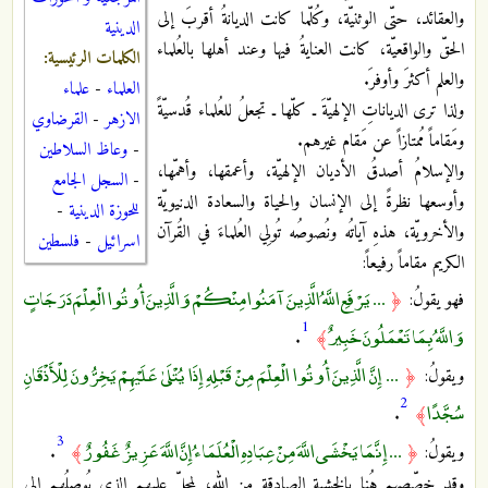
والعقائد، حتّى الوثنيّة، وكُلّما كانت الديانةُ أقربَ إلى
الدينية
الحقّ والواقعيّة، كانت العنايةُ فيها وعند أهلها بالعُلماء
الكلمات الرئيسية:
والعلم أكثرَ وأوفرَ.
العلماء
-
علماء
ولذا ترى الدياناتِ الإلهيّةَ ـ كلّها ـ تجعلُ للعُلماء قُدسيّةً
الازهر
-
القرضاوي
ومَقاماً مُمتازاً عن مَقام غيرهم.
-
وعاظ السلاطين
والإسلامُ أصدقُ الأديان الإلهيّة، وأعمقها، وأهمّها،
-
السجل الجامع
وأوسعها نظرةً إلى الإنسان والحياة والسعادة الدنيويّة
للحوزة الدينية
-
والأخرويّة، هذهِ آياتُه ونُصوصُه تُولِي العُلماءَ في القُرآن
اسرائيل
-
فلسطين
الكريم مقاماً رفيعاً:
... يَرْفَعِ اللَّهُ الَّذِينَ آمَنُوا مِنْكُمْ وَالَّذِينَ أُوتُوا الْعِلْمَ دَرَجَاتٍ
فهو يقولُ:
﴿
1
وَاللَّهُ بِمَا تَعْمَلُونَ خَبِيرٌ
.
﴾
... إِنَّ الَّذِينَ أُوتُوا الْعِلْمَ مِنْ قَبْلِهِ إِذَا يُتْلَىٰ عَلَيْهِمْ يَخِرُّونَ لِلْأَذْقَانِ
ويقولُ:
﴿
2
سُجَّدًا
.
﴾
3
... إِنَّمَا يَخْشَى اللَّهَ مِنْ عِبَادِهِ الْعُلَمَاءُ إِنَّ اللَّهَ عَزِيزٌ غَفُورٌ
ويقولُ:
﴿
﴾
.
وقد خصّصهم هُنا بالخشية الصادقة من الله؛ لِمحلّ عِلمِهم الذي يُوصِلُهم إلى