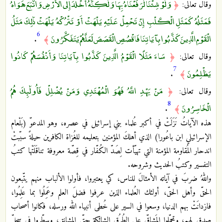
وَلَوْ شِئْنَا لَرَفَعْنَاهُ بِهَا وَلَٰكِنَّهُ أَخْلَدَ إِلَى الْأَرْضِ وَاتَّبَعَ هَوَاهُ
وقال تعالى:
﴿
فَمَثَلُهُ كَمَثَلِ الْكَلْبِ إِنْ تَحْمِلْ عَلَيْهِ يَلْهَثْ أَوْ تَتْرُكْهُ يَلْهَثْ ذَٰلِكَ مَثَلُ
6
الْقَوْمِ الَّذِينَ كَذَّبُوا بِآيَاتِنَا فَاقْصُصِ الْقَصَصَ لَعَلَّهُمْ يَتَفَكَّرُونَ
.
﴾
سَاءَ مَثَلًا الْقَوْمُ الَّذِينَ كَذَّبُوا بِآيَاتِنَا وَأَنْفُسَهُمْ كَانُوا
وقال تعالى:
﴿
7
يَظْلِمُونَ
.
﴾
مَنْ يَهْدِ اللَّهُ فَهُوَ الْمُهْتَدِي وَمَنْ يُضْلِلْ فَأُولَٰئِكَ هُمُ
وقال تعالى:
﴿
8
الْخَاسِرُونَ
.
﴾
هذه الآياتُ نَزَلَتْ في أكبر عُلماء بني إسرائيل في عصره، وهو المدعوّ (بَلْعام
الإسرائيلي ابن باعُورا) الذي أهلكَ المؤمنين بتعليمه للغُزاة الكافرين حيلةً سبّبتْ
اندحار المُقاومة المؤمنة التي تهيّأت لِصَدّ الكُفّار في قِصّة معروفة تناقَلَتْها كتبُ
التفسير وكتبُ الحديث وشروحه.
واللهُ ضربَ في آياته الأمثالَ للناس، كي يعتبروا، فأولوا الألباب منهم يتّبعون
الحقّ وأهل الحقّ، أولئك العُلماء الذين عرفوا فضلَ العلم وعَمِلُوا بما عَلِمُوا،
فازدانَتْ بهم الدنيا، وسعوا في السير على خُطى أنبياء الله ورسله، فكانوا أصحاب
صدق لهم، وتحمّلوا المَشاقّ على الطُرُق الشائكة حتّى المشانِق، وسطّروا في سِجلّ