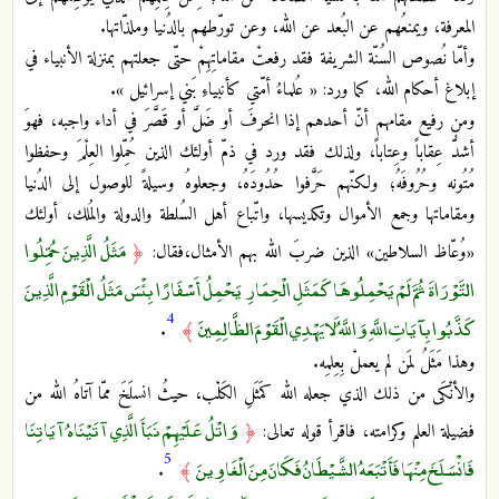
المعرفة، ويمنعُهم عن البُعد عن الله، وعن تورّطهم بالدُنيا وملذّاتها.
وأمّا نُصوص السُنّة الشريفة فقد رفعتْ مقاماتِهِمْ حتّى جعلتهم بمنزلة الأنبياء في
إبلاغ أحكام الله، كما ورد: « عُلماءُ أمّتي كأنبياءِ بَني إسرائيل ».
ومن رفيع مقامهم أنّ أحدهم إذا انحرفَ أو ضَلَّ أو قَصَّرَ في أداء واجبه، فهوَ
أشدُّ عِقاباً وعِتاباً، ولذلك فقد ورد في ذمّ أولئك الذين حُمِّلوا العِلْمَ وحفظوا
مُتُونه وحُرُوفَهُ؛ ولكنّهم حَرَّفوا حُدُودَهُ، وجعلوهُ وسيلةً للوصول إلى الدُنيا
ومقاماتها وجمع الأموال وتكديسها، واتّباع أهل السُلطة والدولة والمُلك، أولئك
مَثَلُ الَّذِينَ حُمِّلُوا
«وُعّاظ السلاطين» الذين ضربَ الله بهم الأمثال،فقال:
﴿
التَّوْرَاةَ ثُمَّ لَمْ يَحْمِلُوهَا كَمَثَلِ الْحِمَارِ يَحْمِلُ أَسْفَارًا بِئْسَ مَثَلُ الْقَوْمِ الَّذِينَ
4
كَذَّبُوا بِآيَاتِ اللَّهِ وَاللَّهُ لَا يَهْدِي الْقَوْمَ الظَّالِمِينَ
.
﴾
وهذا مَثَلُ لمَن لم يعملْ بِعِلمِه.
والأنْكَى من ذلك الذي جعله الله كمَثَلِ الكَلْب، حيثُ انسلَخَ ممّا آتاهُ الله من
وَاتْلُ عَلَيْهِمْ نَبَأَ الَّذِي آتَيْنَاهُ آيَاتِنَا
فضيلة العلم وكرامته، فاقرأ قوله تعالى:
﴿
5
فَانْسَلَخَ مِنْهَا فَأَتْبَعَهُ الشَّيْطَانُ فَكَانَ مِنَ الْغَاوِينَ
.
﴾