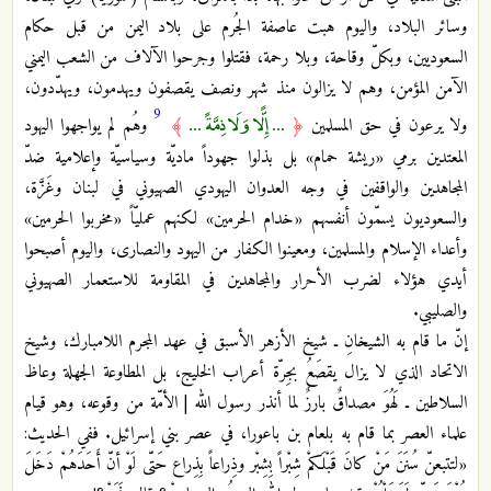
وسائر البلاد، واليوم هبت عاصفة الجُرم على بلاد اليمن من قبل حكام
السعوديين، وبكلّ وقاحة، وبلا رحمة، فقتلوا وجرحوا الآلاف من الشعب اليمني
الآمن المؤمن، وهم لا يزالون منذ شهر ونصف يقصفون ويهدمون، ويهدّدون،
9
... إِلًّا وَلَا ذِمَّةً ...
ولا يرعون في حق المسلمين
﴿
﴾
وهُم لم يواجهوا اليهود
المعتدين برمي «ريشة حمام» بل بذلوا جهوداً ماديّة وسياسيّة وإعلامية ضدّ
المجاهدين والواقفين في وجه العدوان اليهودي الصهيوني في لبنان وغَزَّة،
والسعوديون يسمّون أنفسهم «خدام الحرمين» لكنهم عمليّاً «مخربوا الحرمين»
وأعداء الإسلام والمسلمين، ومعينوا الكفار من اليهود والنصارى، واليوم أصبحوا
أيدي هؤلاء لضرب الأحرار والمجاهدين في المقاومة للاستعمار الصهيوني
والصليبي.
إنّ ما قام به الشيخانِ ـ شيخ الأزهر الأسبق في عهد المجرم اللامبارك، وشيخ
الاتحاد الذي لا يزال يقصَعُ بجِرّة أعراب الخليج، بل المطاوعة الجهلة وعاظ
السلاطين ـ لَهُوَ مصداقٌ بارزٌ لما أنذر رسول الله | الأمّة من وقوعه، وهو قيام
علماء العصر بما قام به بلعام بن باعورا، في عصر بني إسرائيل. ففي الحديث:
«لتتبعنّ سُنَنَ مَنْ كانَ قَبْلَكمْ شِبْراً بِشِبْر وذِراعاً بِذِراع حَتّى لَوْ أنّ أَحَدَهُمْ دَخَلَ