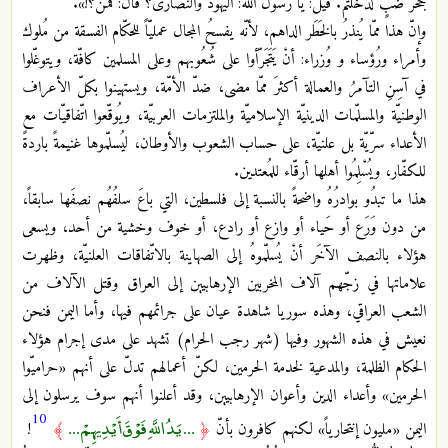
جُحْرَ ضَبٍّ لَدَخَلْتُمْ. قيل: يا رسول الله: اليهودُ والنصارىْ؟ قال: فَمَنْ؟!».
وإنّ هذا ممّا يُنذرُ بالخَطَر الداهم، لأنّه يفسحُ المجال عمليّاً للحكّام الفسقة من مُلوك
وأمراء ورُؤساء و وُزراء: أنْ يَتَجَرّأوا على شُعُوبهم وعلى المسلمين كافّة، ويتوغّلوا
في آسِنِ التآمرُ والعمالة أكثرَ ممّا مضى، ضدّ الأمّة، ويستهينوا بكلّ الأعراف
الوطنيّة والمسلّمات الدينيّة الإسلاميّة والملتزمات العربيّة، ويُوقّعوا اتّفاقيّات مع
الأعداء سرّيّة بل علنيّة، على حساب الشعوب والأوطان، ليُسلّموها غنيمةً باردةً
للكفّار، ويُسْلِمُوا أهلها أرقّاء للمُعتدين.
هذا ما تبدُو بوادرُهُ واضحةً بالنسبة إلى فلسطين، التي باعَ سلفُهُم نصفَها سابقاً،
من دون وَرَع أو حَياء أو وازع أو رادع، أو خوف وخشية من أحد، ويسعى
هؤلاء بالنصف الآخَر أنْ يُسلّموهُ إلى الصهاينة بالاتّفاقات العلنيّة، وظهرت
علاماتها في زجّهم آلاف المخربين الإرهابيين إلى العراق وقتل الآلاف من
الشعب العراقي، وهذه سوريا شاهدة عيان على جرائمهم فيها، وأما اليمن فنحن
نعيش في هذه الشهور وفيها (شهر رجب الحرام) تشهد على مدى إجرام هؤلاء
الحكام الظلمة، والمدعية لخدمة الحرمين، لكنّ أعمالهم تدلّ على أنهم «حراميّوا
الحرمين» وأعداء الدين وأعوان الإرهابيين، وقد أعلنوا أنهم سوف يرسلون إلى
10
... يَدُ اللَّهِ فَوْقَ أَيْدِيهِمْ ...
اليمن «مليون إنتحارياً» لكنهم كافرون بأنّ
﴿
﴾
!