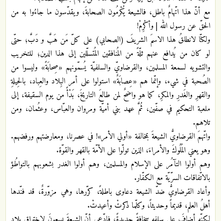
مع أنّ هذا اتّهامٌ باطل، فالشيعة يُكْرمُون الصحابةَ، ويقدّسون ما جاءُوا به من
الحقّ عن رسول الله | وأكْرِمْ!
ولكنّا لانطلقُ هذا الاسمَ الشريفَ (الصحابي) على كلّ مَن هَبَّ و دَبَّ؛ حتّى
لو كان من يُدافع عنهم ثلّةً من المُنافقين المُتسلّلين إلى هذا الدين؛ للتخريب
والتشويه لسمعة المسلمين، والقرضاويّ والسلفيّة يُسمّونهم «صِحابَةً» وليسوا من
الصُحبة في شيء، وإنّما هم «عِصابَةٌ» استولوا على أمر البِلاد والعِباد، بالحِيلةِ
والقهرِ والغَدرِ والمكرِ، كما هو واضحٌ لمن طالعَ التاريخَ، بَدْأً من يوم السقيفة، إلى
ملعبة التحكيم في صفّين، ثُمَّ عهد بني أميّة ومروان والعبّاس، وعثُمان، ومن
تلاهم.
واتّهمَ القرضاويُّ الشيعةَ بمخالفة «أولي الأمر»! في عصرنا، ومعارضتهم ورفضهم.
وهو يعني المُلُوكَ والأمراءَ، الذين تولّوا على الأمّة بالقهر والقوّة.
وهم أولوا التآمُر على الإسلام والمسلمين، وهم أولوا الغدر بشعوبهم بالتواطُؤ
بالاتّفاقات السرّيّة مع الكفّار.
وأعاد القرضاويُّ ضدّ الشيعة دعاوى باطلةً، كرّرها، وهي مزوّرةٌ، قد فنّدها
أهلُ العلم، قديماً وحديثاً، وكلّما ذكرتْ وأعيدتْ.
لكنّه أضافَ على سلفه سخافةً جديدةً، فادّعى أنّ الشيعةَ يسعونَ لاختراق بلاد