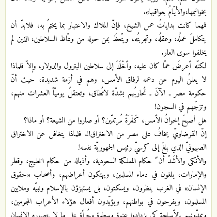
بخواتيمها،والأيّامُ بعواقبها».
فمهما كانت بداياتُ عمل الشيخ، فإنّ الملاك والاعتبار بما يختمُ به، فلابدّ أن
يتكاملَ عملُه، وعقلُه، وتجربتُه، ويتّعظَ بمن حوله من وعّاظ السلاطين، الذين لم
يخلفوا سوى العار.
لكنّه أعرضَ عمّا كان عليه، وأخْلَدَ إلى سلاطين البترول والدولار، وإلاّ فلماذا
لا يعلنُ اليوم عن دعمه لرفاق الأمس، وهم في أزمة شديدة، حيث أنّ
حكومة مصر ـ الآنَ ـ تُحاربُهم بشدّة لاتُطاق، وتعتقلُ يوميّاً العشرات منهم،
وتزجّهم في السجون!
هل أصبحَ إخوانُ الأمس، كَفَرَةً مُرتدّين؟ أو صاروا من الشيعة؟ أو ماذا؟
إنّ القرضاويّ يخافُ على مصر من الاختراق!!. فلماذا يتغافل عن الاختراق
الصهيونيّ الذي بلغَ إلى كرسيّ رئيس الجمهوريّة نفسه!
والأنكى والأشَدّ أن ّ حكام المملكة السعودية، وأذياله من حكام الخليج، وقطر
والإمارات، يلغون في دماء المسلمين، ويهتكون أعراضهم، وأصحاب «حقوق
الإنسان» في الغرب ينظرون، ويسكتون، بل يستهزؤن بالإسلام ونبيّه وملايين
المسلمون، ويفرحون في بواطنهم، ويؤيّدون أفعال هؤلاء الأعراب المجرمين،
ويمدّونهم بالأسلحة كي يزدادوا عنوة وسطوة وجُرأة على ما لا يتصوره الإنسان