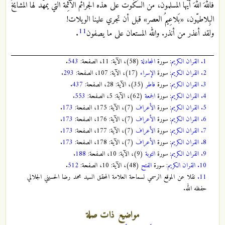
فاللهَ اللهَ أيُّها المسلمون، من السُكُوت على هذه الجرائم الآثِمة التي يمهّد لها المشايخُ
البِلاطيّون، «بَلاعِيمُ العصر» قبل أن تجري علينا الويلات!
11
ولقد أعذر من أنذر. والله المستعان على ما يصفون
.
1.
القران الكريم
: سورة
المجادلة
(58)، الآية: 11، الصفحة:
543
.
2.
القران الكريم
: سورة
الإسراء
(17)، الآية: 107، الصفحة:
293
.
3.
القران الكريم
: سورة
فاطر
(35)، الآية: 28، الصفحة:
437
.
4.
القران الكريم
: سورة
الجمعة
(62)، الآية: 5، الصفحة:
553
.
5.
القران الكريم
: سورة
الأعراف
(7)، الآية: 175، الصفحة:
173
.
6.
القران الكريم
: سورة
الأعراف
(7)، الآية: 176، الصفحة:
173
.
7.
القران الكريم
: سورة
الأعراف
(7)، الآية: 177، الصفحة:
173
.
8.
القران الكريم
: سورة
الأعراف
(7)، الآية: 178، الصفحة:
173
.
9.
القران الكريم
: سورة
التوبة
(9)، الآية: 10، الصفحة:
188
.
10.
القران الكريم
: سورة
الفتح
(48)، الآية: 10، الصفحة:
512
.
11.
نقلا عن الموقع الرسمي لسماحة العلامة المحقق السيد محمد رضا الحسيني الجلالي
حفظه الله.
مواضيع ذات صلة