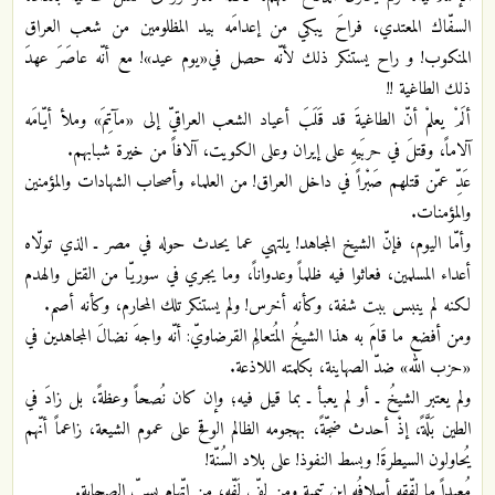
السفّاك المعتدي، فراحَ يبكي من إعدامَه بيد المظلومين من شعب العراق
المنكوب! و راح يستنكر ذلك لأنّه حصل في«يوم عيد»! مع أنّه عاصَرَ عهدَ
ذلك الطاغية !!
ألَمْ يعلمْ أنّ الطاغيةَ قد قَلَبَ أعياد الشعب العراقيّ إلى «مآتِمَ» وملأ أيّامَه
آلاماً، وقتلَ في حربَيهِ على إيران وعلى الكويت، آلافاً من خيرة شبابهم.
عَدِّ عمّن قتلهم صَبْراً في داخل العراق! من العلماء وأصحاب الشهادات والمؤمنين
والمؤمنات.
وأمّا اليوم، فإنّ الشيخ المجاهد! يلتهي عما يحدث حوله في مصر ـ الذي تولّاه
أعداء المسلمين، فعاثوا فيه ظلماً وعدواناً، وما يجري في سوريّا من القتل والهدم
لكنه لم ينبس ببت شفة، وكأنه أخرس! ولم يستنكر تلك المحارم، وكأنه أصم.
ومن أفضع ما قامَ به هذا الشيخُ المُتعالِم القرضاويّ: أنّه واجهَ نضالَ المجاهدين في
«حزب الله» ضدّ الصهاينة، بكلمته اللاذعة.
ولم يعتبر الشيخُ ـ أو لم يعبأ ـ بما قيل فيه؛ وإن كان نُصحاً وعظةً، بل زادَ في
الطين بَلَّةً، إذْ أحدث ضجّةً، بهجومه الظالم الوقح على عموم الشيعة، زاعماً أنّهم
يُحاولون السيطرةَ! وبسط النفوذ! على بلاد السُنّة!
مُعيداً ما لفّقه أسلافُه ابن تيمية ومن لفّ لَفّه، من إتّهام بسبّ الصحابة.