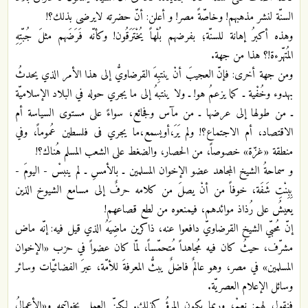
السنّة لنشر مذهبهم! وخاصّةً مصر! و أعلن: أنّ حضرته لايرضى بذلك؟!
وهذه أكبرُ إهانة للسنّة؛ بفرضهم بُلْهاً يُخْتَرَقُون! وكأنّه فَرَضَهم مثلَ جُبّتِهِ
المُتهّرءة!؟ هذا من جهة.
ومن جهة أخرى: فإنّ العجيبَ أنْ ينتبِهَ القرضاويُّ إلى هذا الأمر الذي يحدثُ
بهدوء وخُفْية ـ كما يزعمُ هو! ـ ولا ينتبهُ إلى ما يجري حوله في البلاد الإسلاميّة
ـ من طولها إلى عرضها ـ من مآس وفجائع، سواءً على مستوى السياسة أم
الاقتصاد، أم الاجتماع؟! ولم يَرَ،أويسمع،ما يجري فى فلسطين عُموماً، وفي
منطقة «غزّة» خصوصاً، من الحصار، والضغط على الشعب المسلم هُناك؟!
و سماحةُ الشيخ المجاهد عضو الإخوان المسلمين ـ بالأمسِ ـ لم ينبسْ - اليومَ -
بِبِنْتِ شَفَة، خوفاً من أنْ يصلَ من كلامه حرفٌ إلى مسامع الشيوخ الذين
يعيشُ على رُذاذ موائدهم، فيمنعوه من لطع قصاعهم!
إنّ مُحبّي الشيخ القرضاويّ دافعوا عنه، ذاكرين ماضِيَهُ الذي قيل فيه: إنّه ماض
مشرّف، حيثُ كان فيه مُجاهداً مُتحمّساً، لمّا كان عضواً في حزب «الإخوان
المسلمين» في مصر، وهو عالمٌ فاضلٌ يبثُّ المعرفةَ للأمّة، عبرَ الفضائيّات وسائر
وسائل الإعلام العصريّة.
فنقول لهم: نعمْ، وربما يكون المرؤُ كذلك. لكنّ العمل بخواتيمه و«الأعمالُ