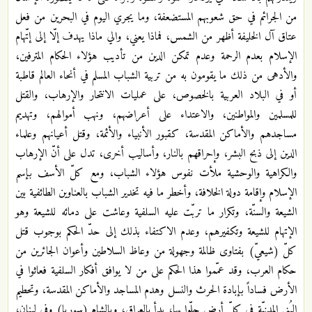
من الجرائم في حق شعوبهم المستضعفة، وما يجري اليوم في البحرين من فعل
عتاق آل الخليفة أظهر من الشمس، فماذا يعني، والي ماذا يهدف إلّا إلى إتّهام
الإسلام بعدم الرحمة وعدم تمكن الدين من تأديب هؤلاء الحكام المترفين،
والأدهى من ذلك ما يقومون به من تربية الشباب المسلم في أنحاء العالم قاطبة
أو في البلاد العربية بالخصوص، على عمليات الانتحار والإرهاب، والقتل
للمسلمين والمواطنين، والاعتداء على أعراضهم، ونهب أموالهم، وتهديم
مساجدهم والأماكن المقدسة، كقبور الأنبياء والأئمة، وقتل أعيانهم وعلماء
الدين إلى ذبح البشر، وإحراقهم بالنار، وأساليب أخرى، تدل على أنّ الإرهاب
والكراهية والوحشية ملأت نفوس هؤلاء الشباب، ومع كلّ الأسف بإسم
الإسلام وإقامة دولة الخلافة، وأخطر ما فيه تخدير الشباب بالعناوين الطائفية بين
الشيعة والسنّة، وتكرار ما تربّت عليه السلفية وعاشت على دمائه للشيعة وهو
الإتهام للشيعة وتكفيرهم، وعدم الاكتفاء بذلك إلى حدّ الحكم بوجوب قتل
كلّ (شيعيّ) بفتاوى ظالمة وجهولة من وعاظ السلاطين وأعوان الجائرين من
حكام العرب، وقد عمّموا هذا الحكم على من لا يوافق أفكار السلفية فعاثوا في
الأرض فساداً بإبادة الحرث والنسل وهدم المساجد والأماكن المقدسة، وتحطيم
البُنى المدنيّة في كلّ أرض حلّوا بها، بدأ بالعراق، وبالشام (سوريا) وفي لبنان،