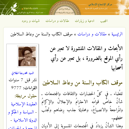
تجاوز إلى المحتوى الرئيسي
المجيب
ادعية و زيارات
مقالات و دراسات
شبهات و ردود
مركز
الرئيسية
»
مقالات و دراسات
»
موقف الکتاب والسنة من وعاظ السلاطین
الإشعاع
أنت هنا
الأبحاث و المقالات المنشورة لا تعبر عن
الإسلامي
رأي الموقع بالضرورة ، بل تعبر عن رأي
أصحابها
السيد محمدرضا الجلالي
نشر قبل 7 سنوات
موقف الکتاب والسنة من وعاظ السلاطین
القراءات:
9777
للعُلماء ـ في كلّ الحضارات والثقافات والمجتمعات ـ
حقول مرتبطة:
شأنٌ خاصٌّ قوامُه الاحترامُ والإجلالُ والإكرامُ
العقيدة الإسلامية
والمُراجعةُ والانصياعُ، ومحاولةُ جذب رِضاهم وتجنّب
-
السياسة و الحكم و
سخطهم.
الدولة الاسلامية
-
وهذا الشأنُ يزدادُ في الُمجتمعات المنسوبة إلى الأديان
المرجعية و الحوزات