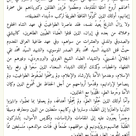
أعمالهم أروعَ أمثلة المُقاومة، وحطّموا غُرُورَ الظالمين وكبرياءَهم على صخرة
إيمانهم، أولئك الذين كَوَّنُوا القافلةَ الطويلةَ لركب «شُهداء الفضيلة».
ولا يزالُ التاريخُ يُعيدُ نفسه، فقد عاصرنا الطواغيتَ في عهد الشاه المخلوع
وعملائه من بعده في إيران، الذين قتلوا العُلماءَ الطيّبين الطاهرين، كالبهشتي
والصدوقي والمدني والعشرات من سواهم، وفي عهد طاغية العراق المعدوم
حيثُ قتل الشهيدَ السيّد محمّد باقر الصدر الموسوي، والشهيد السيّد محمّد تقي
الجلاليّ الحسينيّ، والشهداء العلماء الشيخ الغرويّ والبروجرديّ، وغيرهم من
الفقهاء والخطباء. وكذلك أولئك الشهداء السعداء الذين سَعَوا في رفع راية
الإسلام، وخدموا الأمّة بالإرشاد والإعلام، ولم يرضَخُوا لضُغُوط الطواغيت، ولم
ينصاعوا لإرادتهم، وقدّموا أرواحهم من أجل الحفاظ على شُمُوخ الدين وكيان
الأمّة وحُرمة العلم، فخَلَدُوا مع الخالدين.
وأمّا أولئك الذين حُمِّلُوا العلمَ، ولم يَحْمِلُوا أهدافَه، ولم يعملوا بما تعلّموا، وانتهزوا
ائالدُنيا وانحازُوا إلى الظَلَمة، وساروا في رِكابهم، متّخذين من الدين ومعارفه وسيلةً
وجِسْراً يعبُرُون عليه إلى المقامات والرئاسات، وتكديس الأموال، يُشاركون
الظَلَمَةَ مجالسهم،ويؤيّدونهم في مواقفهم، طَمَعاً في فُتات موائدهم، مُنسلِخين ممّا
آتاهم الله من العلم، فهَوَوْا مع الغاوين.