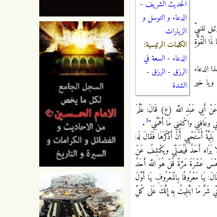
الحديث الشريف
-
الدعاء و التوسل و
 للنبيِّ
الزيارات
الْقُوَّةِ
الكلمات الرئيسية:
الدعاء
-
السعة في
ا الدعاء
الرزق
-
الرزق
-
 ويا خير
الشدة
َبِي عَبْدِ اللَّه (ع) قَالَ: عَلَّمَ
3
ْنِي وعَافِنِي واكْفِنِي مَا أَهَمَّنِي"
.
 أَسْتَحْيِي أَنْ أَذْكُرَهَا فَقَالَ لَه:
ُ لَا يَرَاه أَحَدٌ فَيُصَلِّي ويَكْشِفُ عَنْ
َمْسَ عَشْرَةَ مَرَّةً قُلْ هُوَ اللَّه أَحَدٌ
َالَ: يَا مَعْرُوفًا بِالْمَعْرُوفِ يَا أَوَّلَ
ِي شَرَّ مَا ابْتُلِيتُ بِه إِنَّكَ عَلَى كُلِّ