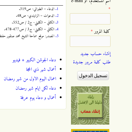
‏اسم المستخدم، أو e-mail
*
1.
الدعاء – الطبراني- ص319.
2.
الدعوات – الراوندي- ص48.
3.
الكافي – الكليني- ج2 / ص552.
4.
الكافي – الكليني- ج3 / ص477-478.
‏كلمة المرور ‏
*
5.
المصدر: موقع سماحة الشيخ محمد صنقور حفظه 
إنشاء حساب جديد
دعاء الجوشن الكبير + فيديو
طلب كلمة مرور جديدة
أعمال شهر ذي الحجة
اعمال اليوم الاول من شهر رمضان
دعاء لكل ايام شهر رمضان
أعمال و دعاء يوم عرفة