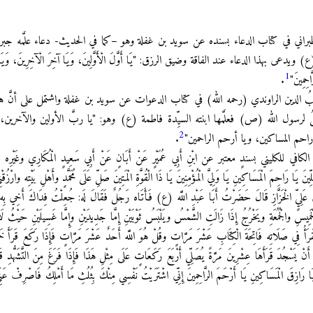
طبراني في كتاب الدعاء بسنده عن سويد بن غفلة وهو –كما في الحديث- دعاء علَّمه جبرئيل
بهذا الدعاء عند الفاقة وضيق الرزق: "يَا أَوَّلَ الْأَوَّلِينَ، وَيَا آخِرَ الْآخِرِينَ، وَيَا ذَا 
1
احِمِينَ"
.
ُ الدين الراوندي (رحمه الله) في كتاب الدعوات عن سويد بن غفلة واشتمل على أنَّ هذ
لرسول الله (ص) فعلَّمها ابنته السيِّدة فاطمة (ع) وهو: "يا ربَّ الأولين والآخرين،
2
ا راحم المساكين، ويا أرحم الراحمين"
.
ني بسندٍ معتبر عن ابْنِ أَبِي عُمَيْرٍ عَنْ أَبَانٍ عَنْ أَبِي سَعِيدٍ الْمُكَارِي وغَيْرِه عَنْ أ
يَا رَاحِمَ الْمَسَاكِينِ يَا وَلِيَّ الْمُؤْمِنِينَ يَا ذَا الْقُوَّةِ الْمَتِينَ صَلِّ عَلَى مُحَمَّدٍ وأَهْلِ بَيْتِه وارْزُق
زَّازِ قَالَ حَضَرْتُ أَبَا عَبْدِ اللَّه (ع) فَأَتَاه رَجُلٌ فَقَالَ لَه: جُعِلْتُ فِدَاكَ أَخِي بِه بَلِيَّةٌ
ْخَمِيسِ والْجُمُعَةِ ويَخْرُجُ إِذَا زَالَتِ الشَّمْسُ ويَلْبَسُ ثَوْبَيْنِ إِمَّا جَدِيدَيْنِ وإِمَّا غَسِيلَيْنِ حَيْث
َقْرَأُ فِي صَلَاتِه فَاتِحَةَ الْكِتَابِ عَشْرَ مَرَّاتٍ وقُلْ هُوَ اللَّه أَحَدٌ عَشْرَ مَرَّاتٍ فَإِذَا رَكَعَ قَرَأَ خ
َ أَنْ يَسْجُدَ قَرَأَهَا عِشْرِينَ مَرَّةً يُصَلِّي أَرْبَعَ رَكَعَاتٍ عَلَى مِثْلِ هَذَا فَإِذَا فَرَغَ مِنَ التَّشَهُّدِ ق
نَ يَا رَازِقَ الْمَسَاكِينِ يَا أَرْحَمَ الرَّاحِمِينَ إِنِّي اشْتَرَيْتُ نَفْسِي مِنْكَ بِثُلُثِ مَا أَمْلِكُ فَاصْرِفْ عَنّ