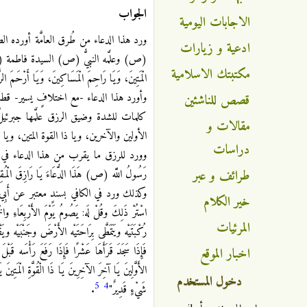
الجواب
الاجابات اليومية
ورد هذا الدعاء من طُرق العامَّة أورده ال
ادعية و زيارات
(ص) وعلَّمه النبيُّ (ص) السيدة فاطمة (ع) ويدعى 
مكتبتك الاسلامية
الْمَتِينَ، وَيَا رَاحِمَ الْمَسَاكِينَ، وَيَا أَرْحَمَ الرَّ
وأورد هذا الدعاء -مع اختلافٍ يسير- قطب
قصص للناشئين
كلمات للشدة وضيق الرزق علَّمها جبرئيلُ 
مقالات و
الأولين والآخرين، ويا ذا القوة المتين، وي
دراسات
وورد للرزق ما يقرب من هذا الدعاء في الكافي للكلي
طرائف و عبر
رَسُولُ اللَّه (ص) هَذَا الدُّعَاءَ يَا رَازِقَ الْمُقِلِّينَ 
وكذلك ورد في الكافي بسندٍ معتبر عن أَبِي عَلِيٍّ الْخَ
خير الكلام
اسْتُرْ ذَلِكَ وقُلْ لَه: يَصُومُ يَوْمَ الأَرْبِعَاءِ وال
المرئيات
رُكْبَتَيْه ويَتَمَطَّى بِرَاحَتَيْه الأَرْضَ وجَنْبَيْه وي
فَإِذَا سَجَدَ قَرَأَهَا عَشْرًا فَإِذَا رَفَعَ رَأْسَه قَبْل
اخبار الموقع
الأَوَّلِينَ يَا آخِرَ الآخِرِينَ يَا ذَا الْقُوَّةِ الْمَتِي
دخول المستخدم
5
4
شَيْءٍ قَدِيرٌ"
.