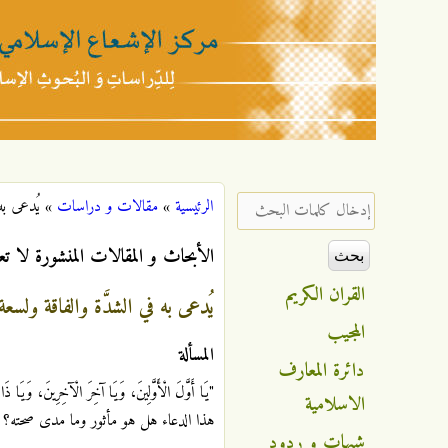
مركز
الإشعاع
‏إدخال كلمات البحث ‏
الرئيسية
»
مقالات و دراسات
»
يُدعى به
أنت هنا
الإسلامي
الأبحاث و المقالات المنشورة لا تع
القران الكريم
يُدعى به في الشدَّة والفاقة ولسعة
المجيب
المسألة
دائرة المعارف
"يَا أَوَّلَ الْأَوَّلِينَ، وَيَا آخِرَ الْآخِرِينَ، وَيَا ذَا 
الاسلامية
هذا الدعاء هل هو مأثور وما مدى صحته؟
شبهات و ردود